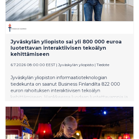
Jyväskylän yliopisto sai yli 800 000 euroa
luotettavan interaktiivisen tekoälyn
kehittämiseen
6.7.2026 08:00:00 EEST
|
Jyväskylän yliopisto
|
Tiedote
Jyväskylän yliopiston informaatioteknologian
tiedekunta on saanut Business Finlandilta 822 000
euron rahoituksen interaktiivisen tekoälyn
kehittämiseen. Hankkeessa luodaan luotettavampia ja
paremmin ihmisten kanssa yhteistyöhön kykeneviä
tekoälyjärjestelmiä sekä valmistellaan teknologiaa
kaupalliseen käyttöön.