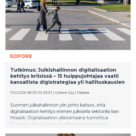
Tutkimus: Julkishallinnon digitalisaation
kehitys kriisissä – 15 huippujohtajaa vaatii
kansallista digistrategiaa yli hallituskausien
11.5.2026 08:30:10 EEST
|
Gofore Oyj
|
Tiedote
Suomen julkishallinnon ylin johto katsoo, että
digitalisaation kehitys etenee julkisella sektorilla liian
hitaasti. Digitalisaation ykkösmaana tunnettua
Suomea uhkaa jääminen jälkeen kehityksessä.
Päällekkäistä kehitystyötä tehdään siiloissa, tekoälyn