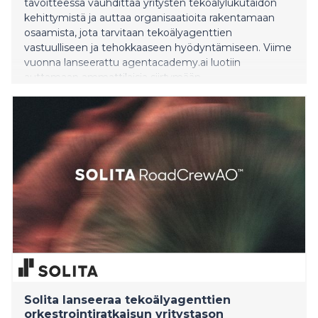
tavoitteessa vauhdittaa yritysten tekoälylukutaidon
kehittymistä ja auttaa organisaatioita rakentamaan
osaamista, jota tarvitaan tekoälyagenttien
vastuulliseen ja tehokkaaseen hyödyntämiseen. Viime
vuonna lanseerattu agentacademy.ai luotiin
auttamaan ammattilaisia siirtymään
tekoälykiinnostuksesta käytännön osaamiseen
joustavan, omatahtisesti etenevän verkko-opiskelun
avulla. Koulutuksen sisältö keskittyy
yrityskäyttötapauksiin. Julkaisun jälkeen alusta on
houkutellut laajan ja yhä kansainvälisemmän
oppijayhteisön, johon kuuluu yritysjohtajia,
esihenkilöitä, kehittäjiä, analyytikoita, konsultteja,
opiskelijoita ja mui
Solita lanseeraa tekoälyagenttien
orkestrointiratkaisun yritystason