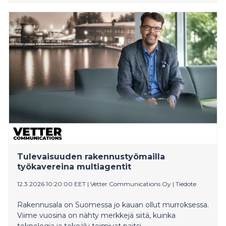
viisi yritystä kehittämään tutkimusperustaisia
ratkaisuja, joilla rakennetaan pitkäkestoista
asiakassitoutumista ja kilpailuetua immersiivisen
hauskuuden avulla.
Tulevaisuuden rakennustyömailla
työkavereina multiagentit
12.3.2026 10:20:00 EET
|
Vetter Communications Oy
|
Tiedote
Rakennusala on Suomessa jo kauan ollut murroksessa.
Viime vuosina on nähty merkkejä siitä, kuinka
teknologia ja tekoäly toimivat paitsi