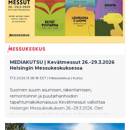
MEDIAKUTSU | Kevätmessut 26.-29.3.2026
Helsingin Messukeskuksessa
17.3.2026 13:28:18 EET
|
Messukeskus
|
Kutsu
Suomen suurin asumisen, rakentamisen,
remontoinnin ja puutarhanhoidon
tapahtumakokonaisuus Kevätmessut valloittaa
Helsingin Messukeskuksen 26.–29.3.2026. Olet
lämpimästi tervetullut mukaan tutkimaan vuoden
kiinnostavimpia ilmiöitä, tekoälyn tuomia mullistuksia
ja asumisen uusia tuulia.