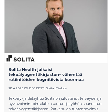
käyttöönotto takkuaa ja samat kysymykset
ratkaistaan kymmenellä eri tavalla tai jätetään
ratkaisematta. Suomeen tarvitaan kansallinen ja
poikkihallinnollinen toimitusyksikkö, jolla on mandaatti
toteuttaa digihankkeita organisaatiorajojen ja
hallituskausien yli. Tiedot käyvät ilmi Goforen
teettämästä tutkimuksesta, jossa syvähaastateltiin 15
julkishallinnon eturivin johtajaa.
Solita Health julkaisi
tekoälyagenttikirjaston– vähentää
rutiinitöiden kognitiivista kuormaa
28.4.2026 09:13:10 EEST
|
Solita
|
Tiedote
Tekoäly- ja datayhtiö Solita on julkistanut terveyden ja
hyvinvoinnin toimialalle asiantuntijatyöhön suunnatun
tekoälyagenttikirjaston. Ratkaisu on tuotantovalmis