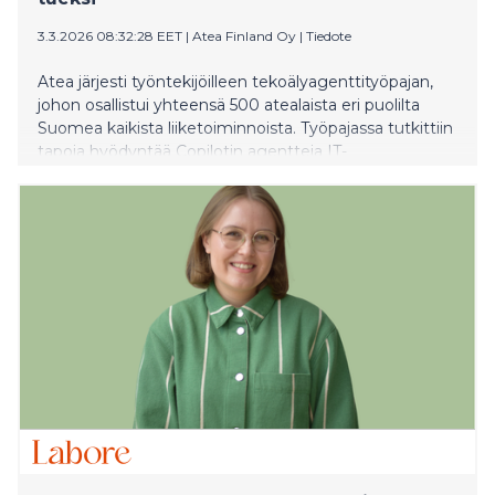
3.3.2026 08:32:28 EET
|
Atea Finland Oy
|
Tiedote
Atea järjesti työntekijöilleen tekoälyagenttityöpajan,
johon osallistui yhteensä 500 atealaista eri puolilta
Suomea kaikista liiketoiminnoista. Työpajassa tutkittiin
tapoja hyödyntää Copilotin agentteja IT-
palveluyrityksen arkipäivässä. Kun AI-agentit ovat osa
atealaisten arkea, niiden hyödyt on helppo osoittaa
myös asiakkaille.