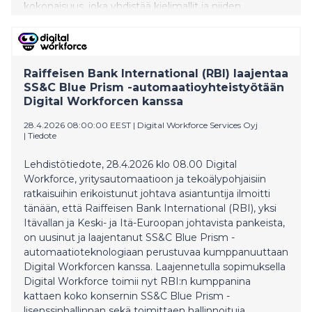
kokonaisuus, joka yhdistää kielimallit ja niiden
validoidun tuotantoprosessin, auttaen
automatisoimaan monimutkaisia työnkulkuja
tietohallinnosta hankintoihin ja projektinhallintaan.
Rutiinityön automatisoituessa organisaation
Raiffeisen Bank International (RBI) laajentaa
kognitiivista kapasiteettia voidaan keskittää enemmän
SS&C Blue Prism -automaatioyhteistyötään
arvoa tuottaviin tehtäviin, kuten päätöksentekoon,
Digital Workforcen kanssa
ihmisten kohtaamiseen ja toiminnan kehittämiseen.
28.4.2026 08:00:00 EEST
|
Digital Workforce Services Oyj
|
Tiedote
Lehdistötiedote, 28.4.2026 klo 08.00 Digital
Workforce, yritysautomaatioon ja tekoälypohjaisiin
ratkaisuihin erikoistunut johtava asiantuntija ilmoitti
tänään, että Raiffeisen Bank International (RBI), yksi
Itävallan ja Keski- ja Itä-Euroopan johtavista pankeista,
on uusinut ja laajentanut SS&C Blue Prism -
automaatioteknologiaan perustuvaa kumppanuuttaan
Digital Workforcen kanssa. Laajennetulla sopimuksella
Digital Workforce toimii nyt RBI:n kumppanina
kattaen koko konsernin SS&C Blue Prism -
lisenssinhallinnan sekä toimittaen hallinnoituja