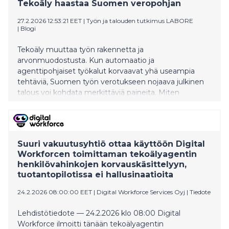
Tekoäly haastaa Suomen veropohjan
27.2.2026 12:53:21 EET
|
Työn ja talouden tutkimus LABORE
|
Blogi
Tekoäly muuttaa työn rakennetta ja
arvonmuodostusta. Kun automaatio ja
agenttipohjaiset työkalut korvaavat yhä useampia
tehtäviä, Suomen työn verotukseen nojaava julkinen
talous voi kohdata merkittäviä paineita. Miten
verotuksen painopistettä tulisi siirtää, jotta
hyvinvointivaltion rahoitus säilyy kestävänä tekoälyn
aikakaudella?
Suuri vakuutusyhtiö ottaa käyttöön Digital
Workforcen toimittaman tekoälyagentin
henkilövahinkojen korvauskäsittelyyn,
tuotantopilotissa ei hallusinaatioita
24.2.2026 08:00:00 EET
|
Digital Workforce Services Oyj
|
Tiedote
Lehdistötiedote — 24.2.2026 klo 08:00 Digital
Workforce ilmoitti tänään tekoälyagentin