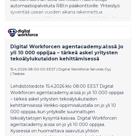
automaatiopalveluita RBI:n pääkonttorille. Yhteistyö
syventää usean vuoden aikana rakennettua
kumppanuutta. RBI on hyödyntänyt SS&C Blue Prism
-ohjelmistorobotiikkateknologiaa (Robotic Process
Automation, RPA) yli kymmenen vuoden ajan
tehostaakseen toimintaansa ja sujuvoittaakseen
toimintojaan läpi organisaation. Uudella sopimuksella
Digital Workforcen agentacademy.ai:ssä jo
pankki keskittää automaatiokumppanuutensa
yli 10 000 oppijaa – tärkeä askel yritysten
palveluntarjoajalleen, Digital Workforcelle, RBI
tekoälylukutaidon kehittämisessä
pääkonttorin luotetulle aut
15.4.2026 08:00:00 EEST
|
Digital Workforce Services Oyj
|
Tiedote
Lehdistötiedote 15.4.2026 klo 08:00 EEST Digital
Workforcen agentacademy.ai:ssä jo yli 10 000 oppijaa
– tärkeä askel yritysten tekoälylukutaidon
kehittämisessä Verkko-oppimisalustalla on jo yli 10
000 oppijaa, kun yrityksille suunnattujen
tekoälytaitojen kysyntä kasvaa. Digital Workforcen
agentacademy.ai:ssa on jo yli 10 000 oppijaa.
Kyseessä on huomattava saavutus yhtiön