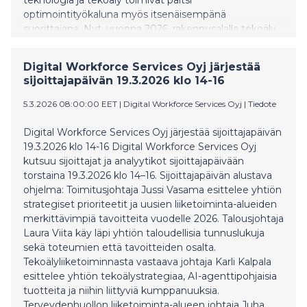
optimointityökaluna myös itsenäisempänä
suorittajana. Nyt, vuonna 2026, rakennusalalla tekoäly
astuu konkreettiseksi kollegaksi ja etenee siitä kohti
multiagenttien järjestelmää. Tämä tarkoittaa sitä, että
Digital Workforce Services Oyj järjestää
tekoälytyökaverit toimivat itseohjautuvasti ja
sijoittajapäivän 19.3.2026 klo 14-16
vuorovaikutuksessa ympäristönsä kanssa, ja myös
keskenään virtuaalisena projektiryhmänä.
5.3.2026 08:00:00 EET
|
Digital Workforce Services Oyj
|
Tiedote
Digital Workforce Services Oyj järjestää sijoittajapäivän
19.3.2026 klo 14-16 Digital Workforce Services Oyj
kutsuu sijoittajat ja analyytikot sijoittajapäivään
torstaina 19.3.2026 klo 14–16. Sijoittajapäivän alustava
ohjelma: Toimitusjohtaja Jussi Vasama esittelee yhtiön
strategiset prioriteetit ja uusien liiketoiminta-alueiden
merkittävimpiä tavoitteita vuodelle 2026. Talousjohtaja
Laura Viita käy läpi yhtiön taloudellisia tunnuslukuja
sekä toteumien että tavoitteiden osalta.
Tekoälyliiketoiminnasta vastaava johtaja Karli Kalpala
esittelee yhtiön tekoälystrategiaa, AI-agenttipohjaisia
tuotteita ja niihin liittyviä kumppanuuksia.
Terveydenhuollon liiketoiminta-alueen johtaja Juha