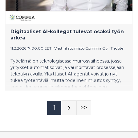
Digitaaliset AI-kollegat tulevat osaksi työn
arkea
11.2.2026 17:00:00 EET
|
Viestintätoimisto Commia Oy
|
Tiedote
Työelämä on teknologisessa murrosvaiheessa, jossa
yritykset automatisoivat ja vauhdittavat prosessejaan
tekoälyn avulla. Yksittäiset AI-agentit voivat jo nyt
tukea työtehtäviä, mutta todellinen muutos syntyy,
kun niiden ympärille rakennetaan yhtenäinen
ekosysteemi. Tämän muutosvaiheen aallonharjalla
toimii menestyksellä it- palveluyhtiö Fellowmind.
1
>>