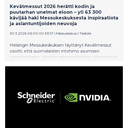
Kevätmessut 2026 herätti kodin ja
puutarhan unelmat eloon – yli 63 300
kävijää haki Messukeskuksesta inspiraatiota
ja asiantuntijoiden neuvoja
30.3.2026 06:00:00 EEST
|
Messukeskus
|
Tiedote
Helsingin Messukeskuksen täyttänyt Kevätmessut
osoitti, että suomalaisten intohimo asumisen
parantamiseen, vihreään elinympäristöön ja kestävään
rakentamiseen on vahvempaa kuin koskaan.
Tapahtuma veti puoleensa yhdessä samaan aikaan
järjestettävien Golfmessujen kanssa yli 63 300
vierailijaa, jotka pääsivät tutustumaan lähes 600
näytteilleasettajan tarjontaan sekä kokemaan
ennennäkemättömän monipuolisen
ohjelmakattauksen.