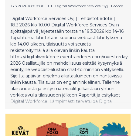
18.3.2026 10:00:00 EET
|
Digital Workforce Services Oyj
|
Tiedote
Digital Workforce Services Oyj | Lehdistötiedote |
18.3.2026 klo 10.00 Digital Workforce Services Oyj:n
sijoittajapäivä järjestetään torstaina 19.3.2026 klo 14–16.
Tapahtuma lähetetään suorana webcast-lähetyksenä
klo 14.00 alkaen, tilaisuutta voi seurata
rekisteröitymällä alla olevan linkin kautta:
https://digitalworkforce.events.inderes.com/investorday-
2026 Osallistujilla on mahdollisuus esittää kysymyksiä
esiintyjille webcast-alustan chat-toiminnon välityksellä.
Sijoittajapäivän ohjelma aikatauluineen on nähtävissä
linkin kautta. Tilaisuus on englanninkielinen. Tallenne
tilaisuudesta ja esitysmateriaalit julkaistaan yhtiön
verkkosivulla tilaisuuden jälkeen Raportit ja esitykset |
Digital Workforce. Lämpimästi tervetuloa Digital
Workforcen sijoittajapäivään! Lisätietoja: Digital
Workforce Services Oyj Jussi Vasama, toimitusjohtaja
Puh. +358 50 380 9893 Laura Viita, talousjohtaja Puh.
+358 50 487 1044 Sijoittajat | Digital Workforce