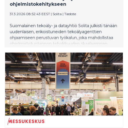
ohjelmistokehitykseen
31.3.2026 08:52:43 EEST
|
Solita
|
Tiedote
Suomalainen tekoäly- ja datayhtiö Solita julkisti tänään
uudenlaisen, erikoistuneiden tekoälyagenttien
ohjaamiseen perustuvan työkalun, joka mahdollistaa
ohjelmistotuotannon tehokkuuden skaalaamisen
myös monimutkaisissa suuryritysympäristöissä. Solita
RoadCrewAO™ edustaa merkittävää edistysaskelta
agenttisessa ohjelmistokehityksessä ja siinä, miten
ohjelmistoja suunnitellaan, rakennetaan ja operoidaan.