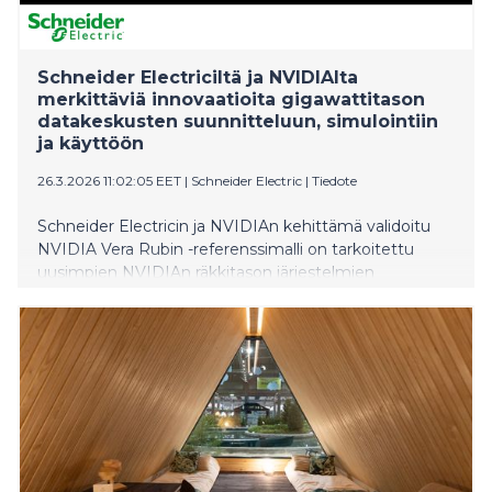
Schneider Electriciltä ja NVIDIAlta
merkittäviä innovaatioita gigawattitason
datakeskusten suunnitteluun, simulointiin
ja käyttöön
26.3.2026 11:02:05 EET
|
Schneider Electric
|
Tiedote
Schneider Electricin ja NVIDIAn kehittämä validoitu
NVIDIA Vera Rubin -referenssimalli on tarkoitettu
uusimpien NVIDIAn räkkitason järjestelmien
tehonhallintaa ja jäähdytystä varten. NVIDIA ja
Schneider Electricin omistama
teollisuusohjelmistoyritys AVEVA ovat kehittäneet
NVIDIA Omniverse -alustalla mallin digitaaliselle
kaksoselle, joka huomioi datakeskusten koko
elinkaaren. Se on tarkoitettu suuren mittakaavan
tekoälytehtaisiin, joissa halutaan maksimoida
tekoälytoimenpiteiden tuotto megawattia kohden.
Schneider Electric testaa NVIDIA Nemotron -