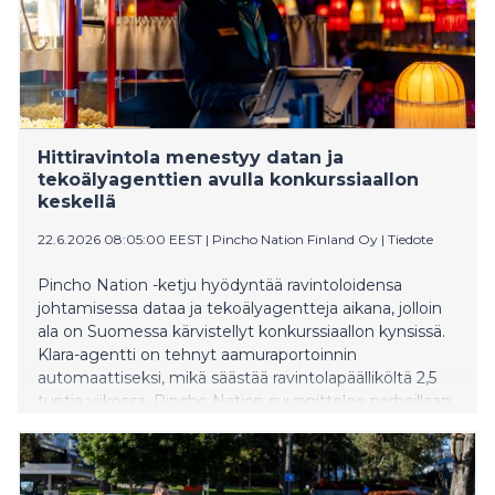
Hittiravintola menestyy datan ja
tekoälyagenttien avulla konkurssiaallon
keskellä
22.6.2026 08:05:00 EEST
|
Pincho Nation Finland Oy
|
Tiedote
Pincho Nation -ketju hyödyntää ravintoloidensa
johtamisessa dataa ja tekoälyagentteja aikana, jolloin
ala on Suomessa kärvistellyt konkurssiaallon kynsissä.
Klara-agentti on tehnyt aamuraportoinnin
automaattiseksi, mikä säästää ravintolapäälliköltä 2,5
tuntia viikossa. Pincho Nation suunnittelee parhaillaan
laajentumista lukuisiin uusiin suomalaiskaupunkeihin:
Espooseen, Joensuuhun, Jyväskylään, Kouvolaan,
Kuopioon, Rovaniemelle, Poriin, Seinäjoelle, Vaasaan ja
Ouluun.