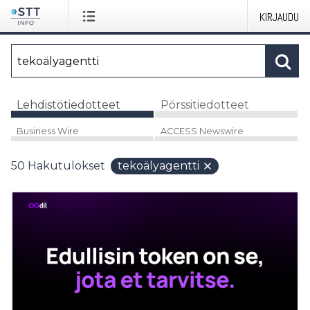
KIRJAUDU
Lehdistötiedotteet
Pörssitiedotteet
Business Wire
ACCESS Newswire
50
Hakutulokset
tekoälyagentti