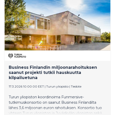
Business Finlandin miljoonarahoituksen
saanut projekti tutkii hauskuutta
kilpailuetuna
17.3.2026 10:00:00 EET
|
Turun yliopisto
|
Tiedote
Turun yliopiston koordinoima Funmersive-
tutkimuskonsortio on saanut Business Finlandilta
lähes 3,6 miljoonan euron rahoituksen. Konsortio tuo
yhteen Turun yliopiston ja Jyväskylän yliopiston sekä