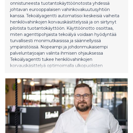
onnistuneesta tuotantokäyttöönotosta yhdessä
johtavan eurooppalaisen vahinkovakuutusyhtiön
kanssa. Tekoälyagentti automatisoi keskeisiä vaiheita
henkilövahinkojen korvauskäsittelyssä ja on siirtynyt
pilotista tuotantokäyttöön. Käyttöönotto osoittaa,
miten agenttipohjaista tekoälyä voidaan hyödyntää
turvallisesti monimutkaisissa ja säännellyissä
ympäristöissä. Nopeampi ja johdonmukaisempi
palveluntarjoajan valinta ihmisen ohjauksessa
Tekoälyagentti tukee henkilövahinkojen
korvauskäsittelyä optimoimalla ulkopuolisten
palveluntarjoajien valintaa. Se ohjaa sopiviin
hoitovaihtoehtoihin huomioiden kustannukset, laadun
ja asiakaskokemuksen: Hoitopolun optimointi: Arvioi
palveluntarjoajia kustannusten, sijainnin, kiireellisyyden
ja asiakastyytyväisyyden perusteella Läpinäkyvät
suositukset: Suosittelee palveluntarjoajat
järjestyksessä selkein perusteluin Ihminen tekee
päätökset: Korvauskäsittelijät tekevät lo