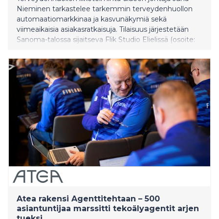
Nieminen tarkastelee tarkemmin terveydenhuollon
automaatiomarkkinaa ja kasvunäkymiä sekä
viimeaikaisia asiakasratkaisuja. Tilaisuus järjestetään
Sanoma-talossa sijaitseva Flik Studio Elielissä (osoite:
Töölönlahdenkatu 2), jossa osallistujille on kahvitarjoilu
ennen ohjelman alkamista. Paikan päällä osallistu
Atea rakensi Agenttitehtaan – 500
asiantuntijaa marssitti tekoälyagentit arjen
tueksi