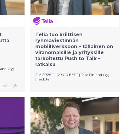
Datatalouden kiinnostavimmat 2026
–listaukseen.
t
Telia tuo kriittisen
utta
ryhmäviestinnän
mobiiliverkkoon – tällainen on
viranomaisille ja yrityksille
tarkoitettu Push to Talk -
ratkaisu
nland Oyj
21.5.2026 14:00:00 EEST
|
Telia Finland Oyj
|
Tiedote
kaan yli
Telia tuo Push‑to‑Talk-ratkaisun
 kertoo
mobiiliverkkoon korvaamaan
 saaneen
perinteisiä radiopuhelinratkaisuja
viranomaisille, terveydenhuoltoon
aana.
sekä yrityksille. Palvelu on kehitetty
en
organisaatioille, joissa yhteydenpidon
itteeksi
on toimittava varmasti ja nopeasti.
e jo lähes