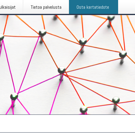
ulkaisijat
Tietoa palvelusta
Osta kertatiedote