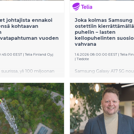
let johtajista ennakoi
Joka kolmas Samsung
ensä kohtaavan
ostettiin kierrättämäll
n
puhelin – lasten
urvatapahtuman vuoden
kellopuhelinten suosio
vahvana
9:45:00 EEST
|
Telia Finland Oyj
1.6.2026 08:00:00 EEST
|
Telia Fi
|
Tiedote
i suurissa, yli 100 miljoonan
Samsung Galaxy A17 5G nou
evaihdon, yrityksissä
toukokuun myydyimmäksi
 vakavan
puhelimeksi kuluttajien ja yr
vatapahtuman
tilastoissa. Lasten kellopuhe
isyyteen muita yrityksiä
myynti kasvoi toukokuussa 
n.
prosenttia vuoden takaiseen
verrattuna.