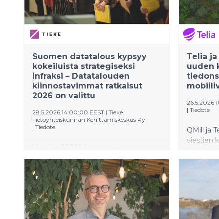
Suomen datatalous kypsyy
Telia ja
kokeiluista strategiseksi
uuden k
infraksi – Datatalouden
tiedon
kiinnostavimmat ratkaisut
mobiili
2026 on valittu
26.5.2026 
|
Tiedote
28.5.2026 14:00:00 EEST
|
Tieke
Tietoyhteiskunnan Kehittämiskeskus Ry
|
Tiedote
QMill ja 
viestien 
Vuoden 2026 kiinnostavimmat
mobiilive
datatalouden ratkaisut on julkaistu
salausme
Data Economy Forum III -
kvanttilas
tapahtumassa. Listalle valittiin 45
pilveen s
hakijan joukosta 12 edelläkävijää, joista
avulla. 
neljä sai erityisen kunniamaininnan.
valmistut
Tämän vuoden listaus heijastaa
viestejä 