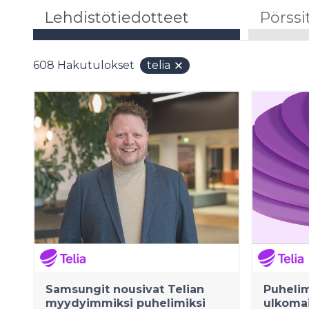
Lehdistötiedotteet
Pörssi
608
Hakutulokset
telia
Samsungit nousivat Telian
Puheli
myydyimmiksi puhelimiksi
ulkomai