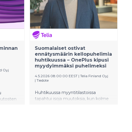
iminnan
Suomalaiset ostivat
ennätysmäärin kellopuhelimia
huhtikuussa – OnePlus kipusi
myydyimmäksi puhelimeksi
nd Oyj
4.5.2026 08:00:00 EEST
|
Telia Finland Oyj
|
Tiedote
Huhtikuussa myyntitilastoissa
u
tapahtui isoja muutoksia, kun kolme
uutosten
OnePlus-mallia nousi kymmenen
vää
kärkeen. Lasten kellopuhelinten
etoiminnan
sesonki käynnistyi ennätyksellisen
osana
vahvasti ja myynti kasvoi 118
a ja
prosenttia vuoden takaiseen aikaan
ole