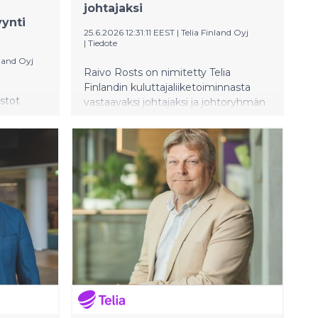
johtajaksi
ynti
25.6.2026 12:31:11 EEST
|
Telia Finland Oyj
a
|
Tiedote
nland Oyj
Raivo Rosts on nimitetty Telia
Finlandin kuluttajaliiketoiminnasta
stot
vastaavaksi johtajaksi ja johtoryhmän
ja
jäseneksi 3.8.2026 alkaen.
la
kasvaa
nsa läpi