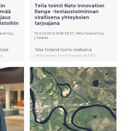
ain
Telia toimii Nato Innovation
tymää
Range -testaustoiminnan
ojaus
virallisena yhteyksien
istoihin
tarjoajana
land Oyj
10.6.2026 12:16:59 EEST
|
Telia Finland Oyj
|
Tiedote
tössä
Telia Finland toimii virallisena
ta
yhteyksien toimittajana NATO
aus- ja
Innovation Rangen (NIR) Suomen
testaustoiminnassa. Viimeisin
nee nyt
testaustapahtuma on järjestetty 1.–10.
en Telia
kesäkuuta 2026 Joensuussa, Turussa,
aan
Oulussa ja Riihimäellä.
Testaustoiminta tuo yhteen
suomalaisen puolustus- ja
turvallisuusteknologian yritykset,
NATO:n ja kansainväliset liittolaiset.