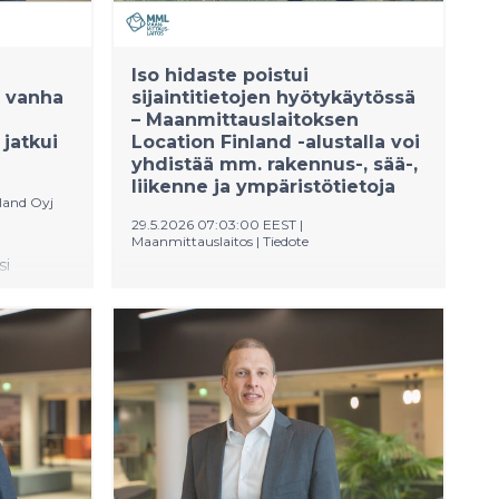
Iso hidaste poistui
ä vanha
sijaintitietojen hyötykäytössä
– Maanmittauslaitoksen
 jatkui
Location Finland -alustalla voi
yhdistää mm. rakennus-, sää-,
liikenne ja ympäristötietoja
nland Oyj
29.5.2026 07:03:00 EEST
|
Maanmittauslaitos
|
Tiedote
si
Missä aurinkopaneelit tuottavat
parhaiten? Minne kannattaa sijoittaa
itysten
kauppoja ja kouluja? Miten sää ja
linten
liikenne vaikuttaa sataman
15
toimintaan? Muun muassa tällaisiin
 aikaan
tarpeisiin voi kehittää palveluja
Maanmittauslaitoksen
Paikkatietokeskus FGI:n kehittämän
Location Finland -palvelun avulla.
Location Finland valittiin mukaan