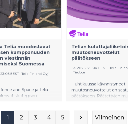
puolet vanhemmista.
skennan keinoja hyödyntäviä
yksiä vastaan.
ja Telia muodostavat
Telian kuluttajaliiketo
gisen kumppanuuden
muutosneuvottelut
en viestinnän
päätökseen
ämiseksi Suomessa
6.5.2026 12:11:47 EEST
|
Telia Finla
|
Tiedote
1:23:05 EEST
|
Telia Finland Oyj
Huhtikuussa käynnistyneet
fence and Space ja Telia
muutosneuvottelut on saat
olmivat strategisen
päätökseen. Päätettyjen m
uden, jonka tavoitteena on
nettovaikutuksena 53 tehtä
a seuraavan sukupolven
päättyy. Telian kuluttajaliik
 viestinnän turvallisuutta,
muutosneuvottelut käytiin 
1
2
3
4
5
Viimeinen
kyä ja resilienssiä
toiminnan yksinkertaistamist
a.
kehittämistä. Muutoksilla ei 