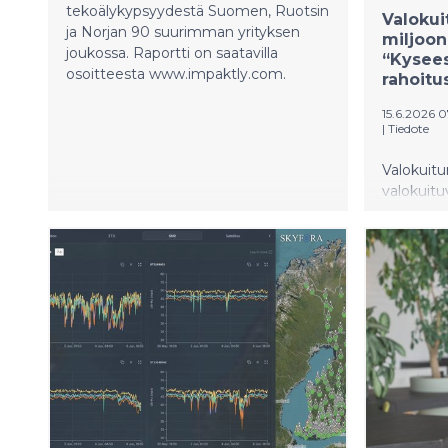
tekoälykypsyydestä Suomen, Ruotsin
Valokui
ja Norjan 90 suurimman yrityksen
miljoon
joukossa. Raportti on saatavilla
“Kysees
osoitteesta www.impaktly.com.
rahoitu
15.6.2026 
|
Tiedote
Valokuitu
valokuitu
tulevais
rahoitusp
kyseessä 
lainaraho
kansainvä
solmittu 
käsittää 
sekä vanh
rahoituks