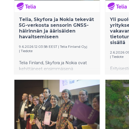
Telia, Skyfora ja Nokia tekevät
Yli puo
5G-verkosta sensorin GNSS-
yrityks
häirinnän ja äärisäiden
vakava
havaitsemiseen
tietot
sisällä
9.6.2026 12:03:58 EEST
|
Telia Finland Oyj
|
Tiedote
2.6.2026 0
|
Tiedote
Telia Finland, Skyfora ja Nokia ovat
Erityisest
kehittäneet ensimmäisenä
euron liik
Pohjoismaissa ratkaisun, joka käyttää
uskotaan
mobiiliverkon infrastruktuuria
tietotur
valtakunnallisesti GNSS-häirinnän
todennäkö
havaitsemiseen ja ilmakehän
enemmä
kosteuden seurantaan käytännössä
reaaliajassa. Ratkaisua on esitelty
Nato Innovation Range Finland 2026
-testaustapahtumassa.