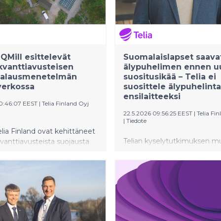
 QMill esittelevät
Suomalaislapset saava
vanttiavusteisen
älypuhelimen ennen u
salausmenetelmän
suositusikää – Telia ei
verkossa
suosittele älypuhelinta
ensilaitteeksi
10:46:07 EEST
|
Telia Finland Oyj
22.5.2026 09:56:25 EEST
|
Telia Fi
|
Tiedote
Telia Finland ovat kehittäneet
Telian kyselytutkimuksen mu
kvanttiavusteista suojausta
90 prosenttia vanhemmista
rkossa. QMillin uusi
perheen nuorimman lapsen
netelmä hyödyntää
tai saavan ensimmäisen
kentaa joko paikallisen tai
älypuhelimensa alle 13-vuoti
ijoitetun kvanttitietokoneen
Operaattori suosittelee last
Menetelmän on
ensimmäiseksi omaksi digila
tuaan tarkoitus suojata
kellopuhelinta, ja näin valitse
sekä klassisen että