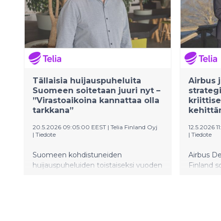
Suomen datakyvykkyyksien
kvanttila
kypsymistä datatalouden kokeiluista
murtoyrit
kohti strategista infrastruktuuria.
Datan jakamisesta on kehittymässä
Suomelle keskeinen tuottavuuden
lähde.
Tällaisia huijauspuheluita
Airbus 
Suomeen soitetaan juuri nyt –
strate
”Virastoaikoina kannattaa olla
kriittis
tarkkana”
kehitt
20.5.2026 09:05:00 EEST
|
Telia Finland Oyj
12.5.2026 1
|
Tiedote
|
Tiedote
Suomeen kohdistuneiden
Airbus De
huijauspuheluiden toistaiseksi vuoden
Finland s
vilkkain hetki koettiin viime perjantai-
kumppanu
iltapäivänä, kun Telia esti tunnissa yli
vahvista
125 000 huijauspuhelua.
kriittisen
suoritusky
Suomess