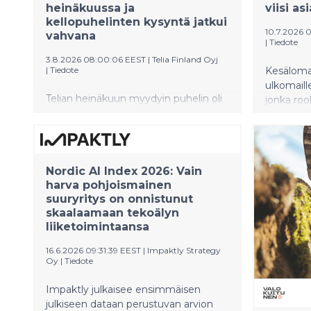
heinäkuussa ja
viisi a
kellopuhelinten kysyntä jatkui
10.7.2026 
vahvana
|
Tiedote
3.8.2026 08:00:06 EEST
|
Telia Finland Oyj
|
Tiedote
Kesäloma
ulkomaill
Telian heinäkuun myydyin puhelin oli
jonka rool
Samsung Galaxy A57 5G. ZTE:n
kasvanut.
kellopuhelimet ottivat kärkipaikat
pienellä 
haltuun myydyimmissä älykelloissa.
käyttö ul
että vaiv
Nordic AI Index 2026: Vain
harva pohjoismainen
suuryritys on onnistunut
skaalaamaan tekoälyn
liiketoimintaansa
16.6.2026 09:31:39 EEST
|
Impaktly Strategy
Oy
|
Tiedote
Impaktly julkaisee ensimmäisen
julkiseen dataan perustuvan arvion