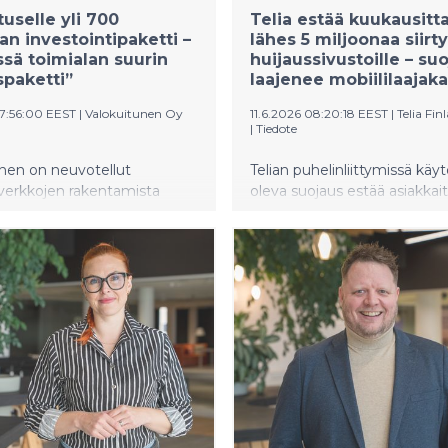
tuselle yli 700
Telia estää kuukausitt
an investointipaketti –
lähes 5 miljoonaa siir
sä toimialan suurin
huijaussivustoille – su
spaketti”
laajenee mobiililaajaka
07:56:00 EEST
|
Valokuitunen Oy
11.6.2026 08:20:18 EEST
|
Telia Fin
|
Tiedote
nen on neuvotellut
Telian puhelinliittymissä käy
verkkojen rakentamista
oleva suojaus estää asiakkai
uudessa turvaavan uuden
siirtymästä tunnistetuille huij
aketin. Kaiken kaikkiaan
haittasivustoille. Toimivaksi
on yli 700 miljoonan euron
osoittautunut suojaus laaje
ituspaketti. Useiden
mobiililaajakaistoihin ja uute
listen pankkien kanssa
Rehti netti -liittymävalikoim
infrarahoituskokonaisuus
uutta lainaa yli 300 miljoonaa
ojen lainojen uudelleen
en.