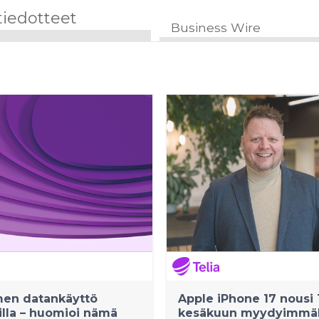
tiedotteet
Business Wire
men datankäyttö
Apple iPhone 17 nousi 
lla – huomioi nämä
kesäkuun myydyimmä