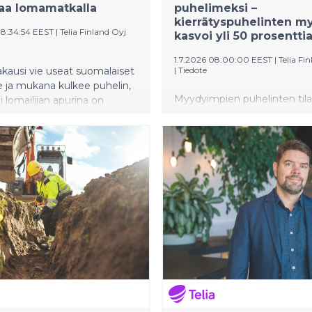
siaa lomamatkalla
puhelimeksi –
kierrätyspuhelinten my
08:34:54 EEST
|
Telia Finland Oyj
kasvoi yli 50 prosentti
1.7.2026 08:00:00 EEST
|
Telia Fi
kausi vie useat suomalaiset
|
Tiedote
e ja mukana kulkee puhelin,
Myydyimpien puhelinten tila
i lomailijan apurina on
jakautuvat tasaisesti Applen 
 Telia muistuttaa, että
Samsungin kesken.
ennakoinnilla puhelimen
Kärkikymmenikön ulkopuolel
komailla on sekä turvallista
kierrätyspuhelinten myynti 
atonta.
vahvasti. Älykelloissa lasten
kellopuhelimet pitävät pinta
kesän.