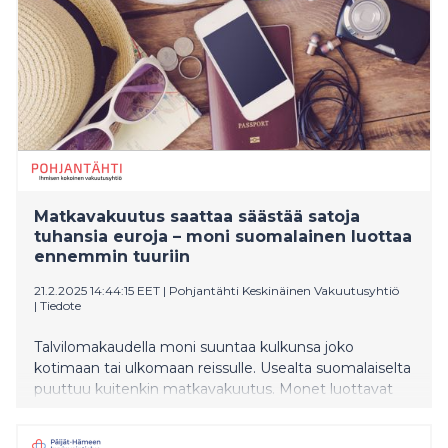
Matkavakuutus saattaa säästää satoja
tuhansia euroja – moni suomalainen luottaa
ennemmin tuuriin
21.2.2025 14:44:15 EET
|
Pohjantähti Keskinäinen Vakuutusyhtiö
|
Tiedote
Talvilomakaudella moni suuntaa kulkunsa joko
kotimaan tai ulkomaan reissulle. Usealta suomalaiselta
puuttuu kuitenkin matkavakuutus. Monet luottavat
eurooppalaiseen sairaanhoitokorttiin, jonka voi hakea
Kelasta. Sairaanhoitokortilla tulisikin saada