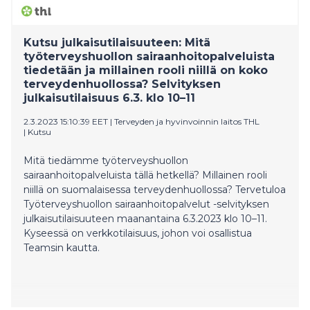
Kutsu julkaisutilaisuuteen: Mitä
työterveyshuollon sairaanhoitopalveluista
tiedetään ja millainen rooli niillä on koko
terveydenhuollossa? Selvityksen
julkaisutilaisuus 6.3. klo 10–11
2.3.2023 15:10:39 EET
|
Terveyden ja hyvinvoinnin laitos THL
|
Kutsu
Mitä tiedämme työterveyshuollon
sairaanhoitopalveluista tällä hetkellä? Millainen rooli
niillä on suomalaisessa terveydenhuollossa? Tervetuloa
Työterveyshuollon sairaanhoitopalvelut -selvityksen
julkaisutilaisuuteen maanantaina 6.3.2023 klo 10–11.
Kyseessä on verkkotilaisuus, johon voi osallistua
Teamsin kautta.