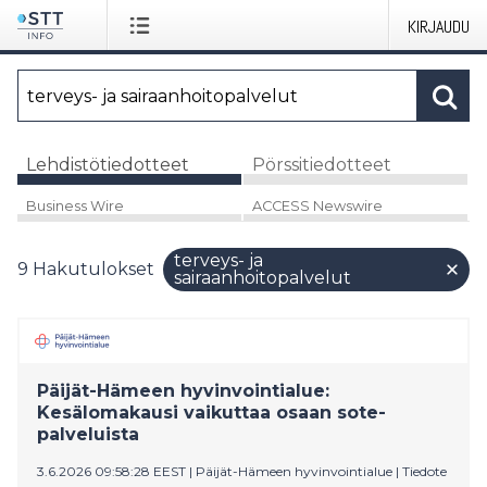
KIRJAUDU
Lehdistötiedotteet
Pörssitiedotteet
Business Wire
ACCESS Newswire
terveys- ja
9
Hakutulokset
sairaanhoitopalvelut
Päijät-Hämeen hyvinvointialue:
Kesälomakausi vaikuttaa osaan sote-
palveluista
3.6.2026 09:58:28 EEST
|
Päijät-Hämeen hyvinvointialue
|
Tiedote