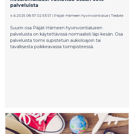
työterveyspalvelujen järjestämisestä.
palveluista
4.6.2025 08:57:02 EEST
|
Päijät-Hämeen hyvinvointialue
|
Tiedote
Suurin osa Päijät-Hämeen hyvinvointialueen
palveluista on käytettävissä normaalisti läpi kesän. Osa
palveluista toimii supistetuin aukioloajoin tai
tavallisesta poikkeavassa toimipisteessä.