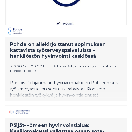
Pohde on allekirjoittanut sopimuksen
kattavista työterveyspalveluista –
henkilöstön hyvinvointi keskiössä
3.12.2025 12:00:00 EET
|
Pohjois-Pohjanmaan hyvinvointialue
Pohde
|
Tiedote
Pohjois-Pohjanmaan hyvinvointialueen Pohteen uusi
työterveyshuollon sopimus vahvistaa Pohteen
henkilöstön työkykyä ja hyvinvointia entistä
kattavammilla ja yhdenmukaisilla työterveyspalveluilla.
Sopimus tukee myös Pohteen strategisia tavoitteita:
hyvinvoivat osaajat ovat yksi Pohteen strategisista
painopisteistä. Pohde allekirjoitti 2.12. sopimuksen
Päijät-Hämeen hyvinvointialue:
Pihlajalinna Lääkärikeskukset Oy:n kanssa
Kesälomakausi vaikuttaa osaan sote-