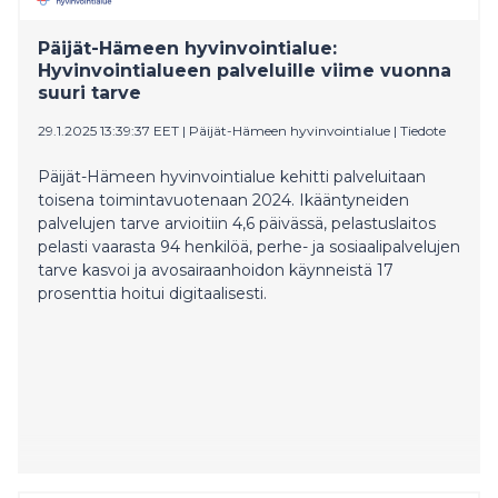
lääketieteellisesti välttämätöntä sairaanhoitoa, kun
matkustaa tai oleskelee tilapäisesti toisessa EU- tai
Päijät-Hämeen hyvinvointialue:
ETA-maassa, Sveitsissä, Isossa-Britanniassa tai Pohjois-
Hyvinvointialueen palveluille viime vuonna
Irlannissa. Eurooppalainen sairaanhoitokortti ei
suuri tarve
kuitenkaan kata kuluja, jotka aiheutuvat esimerkiksi
sairaankuljetuksesta ulkomailta kotimaahan, matkan
29.1.2025 13:39:37 EET
|
Päijät-Hämeen hyvinvointialue
|
Tiedote
peruuntumisesta tai matkan pitkittymisestä
sairastumisen vuoksi. Kulut voivat nousta satoihin
Päijät-Hämeen hyvinvointialue kehitti palveluitaan
tuhansiin euroihin.
toisena toimintavuotenaan 2024. Ikääntyneiden
palvelujen tarve arvioitiin 4,6 päivässä, pelastuslaitos
pelasti vaarasta 94 henkilöä, perhe- ja sosiaalipalvelujen
tarve kasvoi ja avosairaanhoidon käynneistä 17
prosenttia hoitui digitaalisesti.