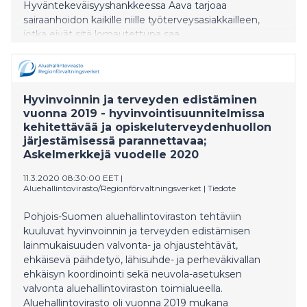
Hyväntekeväisyyshankkeessa Aava tarjoaa
sairaanhoidon kaikille niille työterveysasiakkailleen,
jotka eivät sitä lomautettuna saa.
Hyvinvoinnin ja terveyden edistäminen
vuonna 2019 - hyvinvointisuunnitelmissa
kehitettävää ja opiskeluterveydenhuollon
järjestämisessä parannettavaa;
Askelmerkkejä vuodelle 2020
11.3.2020 08:30:00 EET
|
Aluehallintovirasto/Regionförvaltningsverket
|
Tiedote
Pohjois-Suomen aluehallintoviraston tehtäviin
kuuluvat hyvinvoinnin ja terveyden edistämisen
lainmukaisuuden valvonta- ja ohjaustehtävät,
ehkäisevä päihdetyö, lähisuhde- ja perheväkivallan
ehkäisyn koordinointi sekä neuvola-asetuksen
valvonta aluehallintoviraston toimialueella.
Aluehallintovirasto oli vuonna 2019 mukana