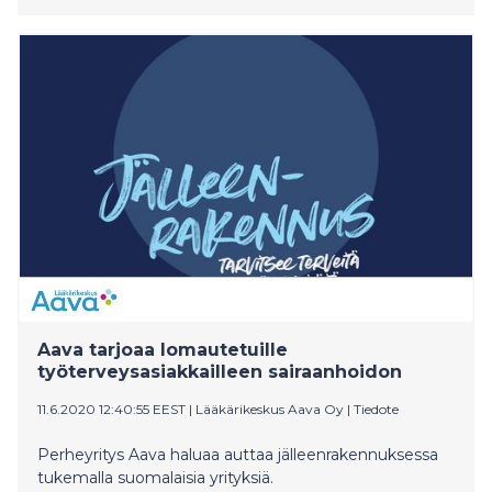
Aava tarjoaa lomautetuille
työterveysasiakkailleen sairaanhoidon
11.6.2020 12:40:55 EEST
|
Lääkärikeskus Aava Oy
|
Tiedote
Perheyritys Aava haluaa auttaa jälleenrakennuksessa
tukemalla suomalaisia yrityksiä.