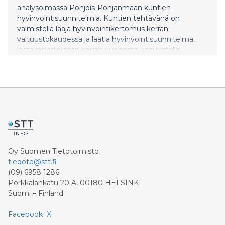
analysoimassa Pohjois-Pohjanmaan kuntien
hyvinvointisuunnitelmia. Kuntien tehtävänä on
valmistella laaja hyvinvointikertomus kerran
valtuustokaudessa ja laatia hyvinvointisuunnitelma,
josta raportoidaan kerran vuodessa valtuustolle.
Opiskeluterveydenhuollon valvonta oli yksi
aluehallintoviraston valvontakohteista vuonna 2019.
Opiskeluterveydenhuollon järjestämisessä on paljon
parannettavaa. Hyvinvoinnin ja terveyden edistäminen
Pohjois-Pohjanmaan sairaanhoitopiirin
Perusterveydenhuollon yksikössä toimivan
erikoissuunnittelija Sanna Salmelan johdolla analysoitiin
22 Pohjois-Pohjanmaan kunnan
hyvinvointisuunnitelmat (liite 1). Analysoijina oli
Oy Suomen Tietotoimisto
monialainen joukko Pohjois-P
tiedote@stt.fi
(09) 6958 1286
Porkkalankatu 20 A, 00180 HELSINKI
Suomi – Finland
Facebook
X