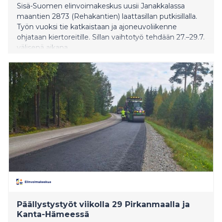
Sisä-Suomen elinvoimakeskus uusii Janakkalassa
maantien 2873 (Rehakantien) laattasillan putkisillalla.
Työn vuoksi tie katkaistaan ja ajoneuvoliikenne
ohjataan kiertoreitille. Sillan vaihtotyö tehdään 27.–29.7.
välisenä aikana.
Päällystystyöt viikolla 29 Pirkanmaalla ja
Kanta-Hämeessä