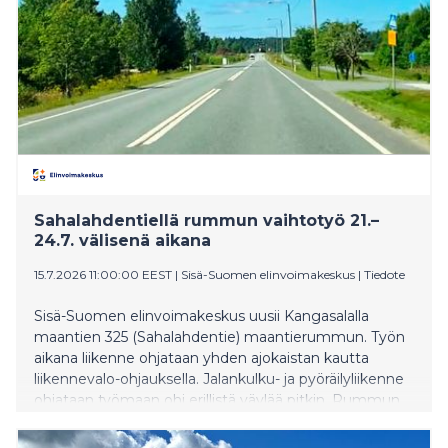
Sahalahdentiellä rummun vaihtotyö 21.–
24.7. välisenä aikana
15.7.2026 11:00:00 EEST
|
Sisä-Suomen elinvoimakeskus
|
Tiedote
Sisä-Suomen elinvoimakeskus uusii Kangasalalla
maantien 325 (Sahalahdentie) maantierummun. Työn
aikana liikenne ohjataan yhden ajokaistan kautta
liikennevalo-ohjauksella. Jalankulku- ja pyöräilyliikenne
ohjataan työmaan ohi erillistä väylää pitkin. Rummun
vaihtotyö tehdään 21.–24.7. välisenä aikana.