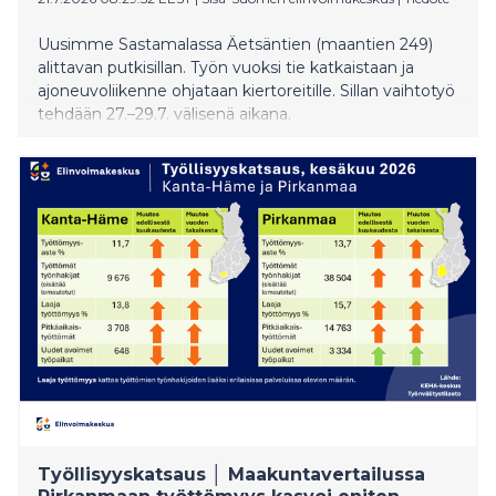
Uusimme Sastamalassa Äetsäntien (maantien 249)
alittavan putkisillan. Työn vuoksi tie katkaistaan ja
ajoneuvoliikenne ohjataan kiertoreitille. Sillan vaihtotyö
tehdään 27.–29.7. välisenä aikana.
Työllisyyskatsaus │ Maakuntavertailussa