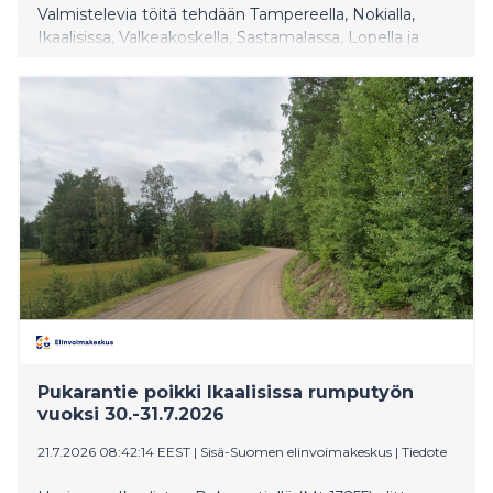
Valmistelevia töitä tehdään Tampereella, Nokialla,
Ikaalisissa, Valkeakoskella, Sastamalassa, Lopella ja
Hausjärvellä. Tienkäyttäjiltä pyydetään erityistä
varovaisuutta työmaiden läheisyydessä ja varaamaan
hieman lisää aikaa matkantekoon. Tietyömaiden
sijainnin voi tarkistaa etukäteen Fintrafficin
Liikennetilanne -palvelusta.
Pukarantie poikki Ikaalisissa rumputyön
vuoksi 30.-31.7.2026
21.7.2026 08:42:14 EEST
|
Sisä-Suomen elinvoimakeskus
|
Tiedote