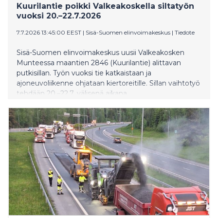
Kuurilantie poikki Valkeakoskella siltatyön
vuoksi 20.–22.7.2026
7.7.2026 13:45:00 EEST
|
Sisä-Suomen elinvoimakeskus
|
Tiedote
Sisä-Suomen elinvoimakeskus uusii Valkeakosken
Munteessa maantien 2846 (Kuurilantie) alittavan
putkisillan. Työn vuoksi tie katkaistaan ja
ajoneuvoliikenne ohjataan kiertoreitille. Sillan vaihtotyö
tehdään 20.–22.7. välisenä aikana.