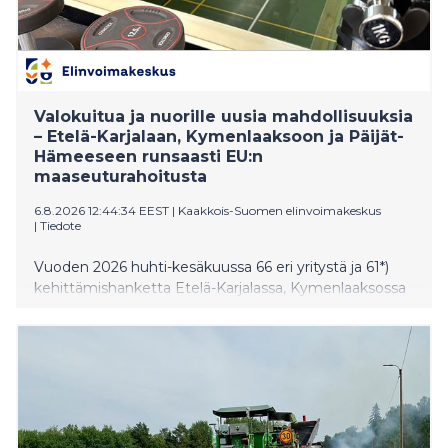
Valokuitua ja nuorille uusia mahdollisuuksia
– Etelä-Karjalaan, Kymenlaaksoon ja Päijät-
Hämeeseen runsaasti EU:n
maaseuturahoitusta
6.8.2026 12:44:34 EEST
|
Kaakkois-Suomen elinvoimakeskus
|
Tiedote
Vuoden 2026 huhti-kesäkuussa 66 eri yritystä ja 61*)
kehittämishanketta Etelä-Karjalassa, Kymenlaaksossa
ja Päijät-Hämeessä sai EU:n maaseuturahoitusta
Kaakkois-Suomen elinvoimakeskuksen ja Leader-
ryhmien kautta. Yritysten investointeja ja
kehittämistoimia rahoitettiin yhteensä lähes 800 000
eurolla ja kehittämishankkeita runsaalla 2,8 miljoonalla
eurolla.