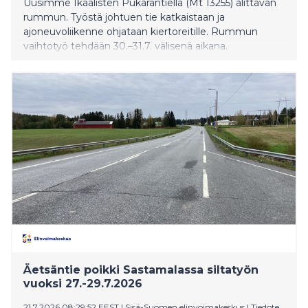
Uusimme Ikaalisten Pukarantiellä (Mt 13255) alittavan
rummun. Työstä johtuen tie katkaistaan ja
ajoneuvoliikenne ohjataan kiertoreitille. Rummun
vaihtotyö tehdään 30.–31.7. välisenä aikana.
Äetsäntie poikki Sastamalassa siltatyön
vuoksi 27.-29.7.2026
21.7.2026 08:29:52 EEST
|
Sisä-Suomen elinvoimakeskus
|
Tiedote