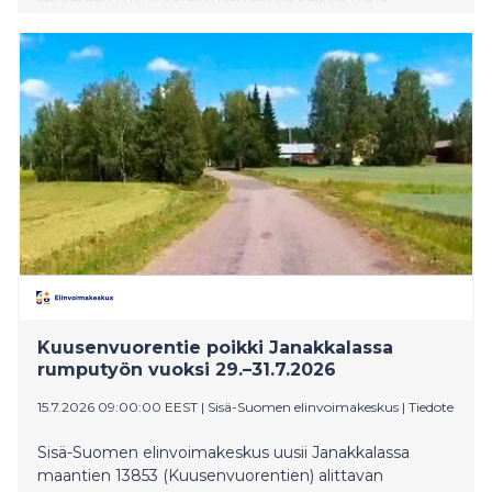
hakeneilla tiloilla ympäri vuoden.
Kuusenvuorentie poikki Janakkalassa
rumputyön vuoksi 29.–31.7.2026
15.7.2026 09:00:00 EEST
|
Sisä-Suomen elinvoimakeskus
|
Tiedote
Sisä-Suomen elinvoimakeskus uusii Janakkalassa
maantien 13853 (Kuusenvuorentien) alittavan