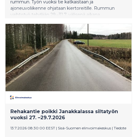
rummun. Työn vuoksi tie katkaistaan ja
ajoneuvoliikenne ohjataan kiertoreitille. Rummun
vaihtotyö tehdään 29.–31.7. välisenä aikana.
Rehakantie poikki Janakkalassa siltatyön
vuoksi 27. –29.7.2026
13.7.2026 08:30:00 EEST
|
Sisä-Suomen elinvoimakeskus
|
Tiedote