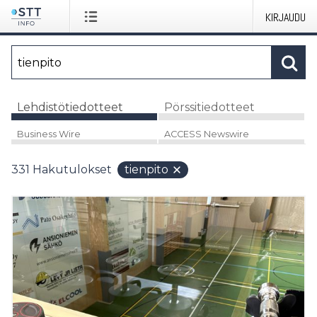
KIRJAUDU
Lehdistötiedotteet
Pörssitiedotteet
Business Wire
ACCESS Newswire
331
Hakutulokset
tienpito