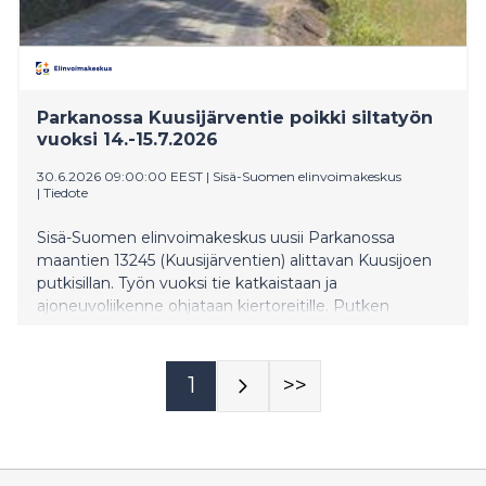
Parkanossa Kuusijärventie poikki siltatyön
vuoksi 14.-15.7.2026
30.6.2026 09:00:00 EEST
|
Sisä-Suomen elinvoimakeskus
|
Tiedote
Sisä-Suomen elinvoimakeskus uusii Parkanossa
maantien 13245 (Kuusijärventien) alittavan Kuusijoen
putkisillan. Työn vuoksi tie katkaistaan ja
ajoneuvoliikenne ohjataan kiertoreitille. Putken
vaihtotyö tehdään 14.–15.7. välisenä aikana.
1
>>