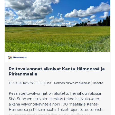
Peltovalvonnat alkoivat Kanta-Hämeessä ja
Pirkanmaalla
15.7.2026 10:35:58 EEST
|
Sisä-Suomen elinvoimakeskus
|
Tiedote
Kesän peltovalvonnat on aloitettu heinäkuun alussa.
Sisä-Suomen elinvoimakeskus tekee kasvukauden
aikana valvontakäyntejä noin 100 maatilalle Kanta-
Hämeessä ja Pirkanmaalla. Tukiehtojen toteutumista
seurataan myös satelliittien avulla kaikilla tukia