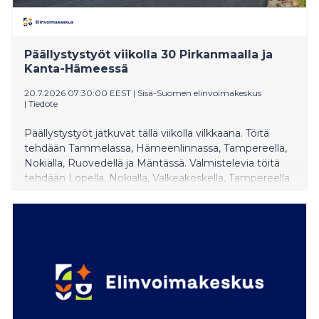
Päällystystyöt viikolla 30 Pirkanmaalla ja
Kanta-Hämeessä
20.7.2026 07:30:00 EEST
|
Sisä-Suomen elinvoimakeskus
|
Tiedote
Päällystystyöt jatkuvat tällä viikolla vilkkaana. Töitä
tehdään Tammelassa, Hämeenlinnassa, Tampereella,
Nokialla, Ruovedellä ja Mäntässä. Valmistelevia töitä
tehdään Lopella, Nokialla, Valkeakoskella, Tampereella
ja Kangasalla. Tienkäyttäjiltä pyydetään erityistä
varovaisuutta työmaiden läheisyydessä ja varaamaan
hieman lisää aikaa matkantekoon. Tietyömaiden
sijainnin voi tarkistaa etukäteen Fintrafficin
Liikennetilanne-palvelusta.