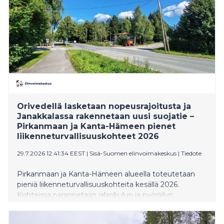
Orivedellä lasketaan nopeusrajoitusta ja
Janakkalassa rakennetaan uusi suojatie –
Pirkanmaan ja Kanta-Hämeen pienet
liikenneturvallisuuskohteet 2026
29.7.2026 12:41:34 EEST
|
Sisä-Suomen elinvoimakeskus
|
Tiedote
Pirkanmaan ja Kanta-Hämeen alueella toteutetaan
pieniä liikenneturvallisuuskohteita kesällä 2026.
Kohteissa parannetaan jalankulun ja pyöräilyn
turvallisuutta ja olosuhteita toteuttamalla
suojatiesaarekkeita, lisäämällä suojateitä, varustamalla