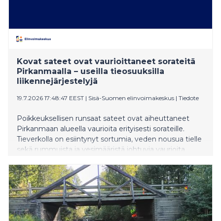
Kovat sateet ovat vaurioittaneet sorateitä
Pirkanmaalla – useilla tieosuuksilla
liikennejärjestelyjä
19.7.2026 17:48:47 EEST
|
Sisä-Suomen elinvoimakeskus
|
Tiedote
Poikkeuksellisen runsaat sateet ovat aiheuttaneet
Pirkanmaan alueella vaurioita erityisesti sorateille.
Tieverkolla on esiintynyt sortumia, veden nousua tielle
sekä rummuista ja vesimääristä johtuvia vaurioita,
joiden vuoksi joillakin tieosuuksilla liikennettä on
jouduttu rajoittamaan tai sulkemaan turvallisuussyistä.