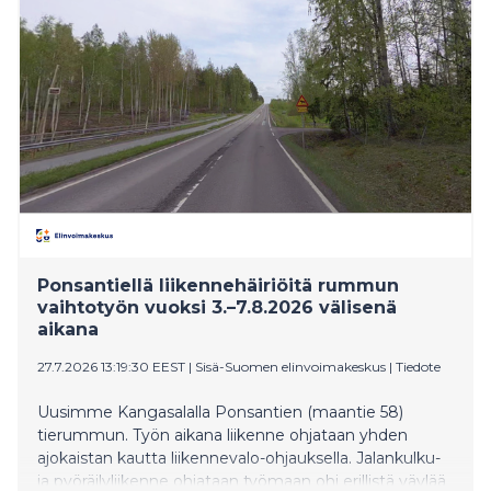
suojatiemerkkejä näkyvyyttä parantavilla laitteilla,
tekemällä pyöräteille uusia linjauksia, lisäämällä
katoksia pysäkeille sekä alentamalla nopeusrajoituksia.
Ponsantiellä liikennehäiriöitä rummun
vaihtotyön vuoksi 3.–7.8.2026 välisenä
aikana
27.7.2026 13:19:30 EEST
|
Sisä-Suomen elinvoimakeskus
|
Tiedote
Uusimme Kangasalalla Ponsantien (maantie 58)
tierummun. Työn aikana liikenne ohjataan yhden
ajokaistan kautta liikennevalo-ohjauksella. Jalankulku-
ja pyöräilyliikenne ohjataan työmaan ohi erillistä väylää