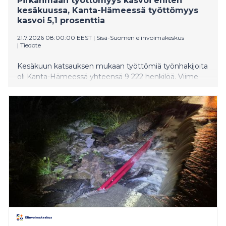
Pirkanmaan työttömyys kasvoi eniten
kesäkuussa, Kanta-Hämeessä työttömyys
kasvoi 5,1 prosenttia
21.7.2026 08:00:00 EEST
|
Sisä-Suomen elinvoimakeskus
|
Tiedote
Kesäkuun katsauksen mukaan työttömiä työnhakijoita
oli Kanta-Hämeessä yhteensä 9 222 henkilöä. Viime
vuoden kesäkuuhun verrattuna nousua oli 808
henkilöä. Kanta-Hämeen työttömyysaste oli 11,7
prosenttia. Pirkanmaalla työttömiä työnhakijoita oli 37
076 henkilöä, joka oli 4 881 enemmän kuin vuotta
aikaisemmin. Pirkanmaan työttömyysaste oli 13,7
prosenttia. Sisä-Suomen elinvoimakeskuksen
työllisyyskatsaus kattaa tiedot Kanta-Hämeen ja
Pirkanmaan maakuntien työllisyystilanteesta.