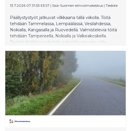
13.7.2026 07:31:53 EEST
|
Sisä-Suomen elinvoimakeskus
|
Tiedote
Päällystystyöt jatkuvat vilkkaana tällä viikolla. Töitä
tehdään Tammelassa, Lempäälässä, Vesilahdessa,
Nokialla, Kangasalla ja Ruovedellä. Valmistelevia töitä
tehdään Tampereella, Nokialla ja Valkeakoskella.
Tienkäyttäjiltä pyydetään erityistä varovaisuutta
työmaiden läheisyydessä ja varaamaan hieman lisää
aikaa matkantekoon. Tietyömaiden sijainnin voi
tarkistaa etukäteen Fintrafficin Liikennetilanne-
palvelusta.