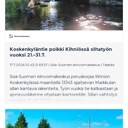
Koskenkyläntie poikki Kihniössä siltatyön
vuoksi 21.–31.7.
17.7.2026 10:43:21 EEST
|
Sisä-Suomen elinvoimakeskus
|
Tiedote
Sisä-Suomen elinvoimakeskus peruskorjaa Kihniön
Koskenkylässä maantiellä 13343 sijaitsevan Markkulan
sillan kantavia rakenteita. Työn vuoksi tie katkaistaan ja
ajoneuvoliikenne ohjataan kiertoreitille. Sillan vaihtotyö
tehdään 21.–31.7.2026 välisenä aikana.