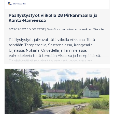
Päällystystyöt viikolla 28 Pirkanmaalla ja
Kanta-Hämeessä
6.7.2026 07:30:00 EEST
|
Sisä-Suomen elinvoimakeskus
|
Tiedote
Päällystystyöt jatkuvat tällä viikolla vilkkaina. Töitä
tehdään Tampereella, Sastamalassa, Kangasalla,
Urjalassa, Nokialla, Orivedellä ja Tammelassa.
Valmistelevia töitä tehdään Akaassa ja Lempäälässä.
Tienkäyttäjiltä pyydetään erityistä varovaisuutta
työmaiden läheisyydessä ja varaamaan hieman lisää
aikaa matkantekoon. Tietyömaiden sijainnin voi
tarkistaa etukäteen Fintrafficin Liikennetilanne-
palvelusta.