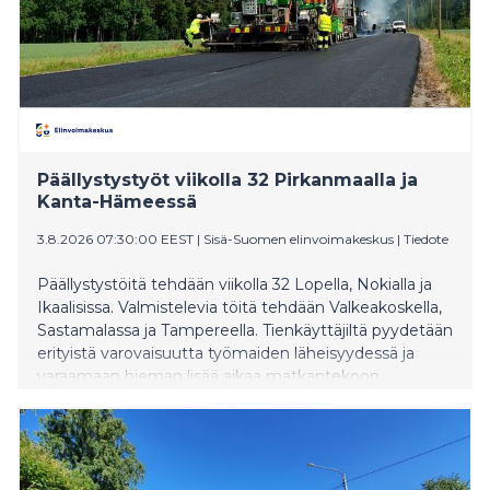
Päällystystyöt viikolla 32 Pirkanmaalla ja
Kanta-Hämeessä
3.8.2026 07:30:00 EEST
|
Sisä-Suomen elinvoimakeskus
|
Tiedote
Päällystystöitä tehdään viikolla 32 Lopella, Nokialla ja
Ikaalisissa. Valmistelevia töitä tehdään Valkeakoskella,
Sastamalassa ja Tampereella. Tienkäyttäjiltä pyydetään
erityistä varovaisuutta työmaiden läheisyydessä ja
varaamaan hieman lisää aikaa matkantekoon.
Tietyömaiden sijainnin voi tarkistaa etukäteen
Fintrafficin Liikennetilanne -palvelusta.