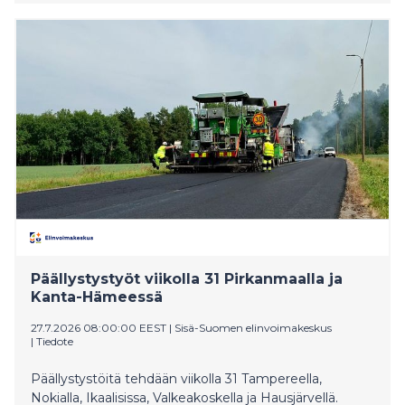
pitkin. Rummun vaihtotyö tehdään 3.–7.8.2026
välisenä aikana.
Päällystystyöt viikolla 31 Pirkanmaalla ja
Kanta-Hämeessä
27.7.2026 08:00:00 EEST
|
Sisä-Suomen elinvoimakeskus
|
Tiedote
Päällystystöitä tehdään viikolla 31 Tampereella,
Nokialla, Ikaalisissa, Valkeakoskella ja Hausjärvellä.