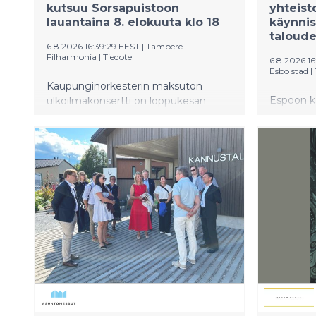
kutsuu Sorsapuistoon
yhteist
lauantaina 8. elokuuta klo 18
käynni
taloude
6.8.2026 16:39:29 EEST
|
Tampere
Filharmonia
|
Tiedote
6.8.2026 1
Esbo stad
|
Kaupunginorkesterin maksuton
Espoon ka
ulkoilmakonsertti on loppukesän
esitetään
odotettu perinne. Tänä vuonna
yhteisto
Puistokonsertin päivä asettuu yhteen
käynnistä
Tampereen kesätapahtumien
Neuvotte
superviikonlopuista, joten
koko henk
Sorsapuistoon kannattaa saapua
tavoittee
hyvissä ajoin. Järjestäjät suosittelevat
euron vuo
kävelyä, pyöräilyä tai julkisen
henkilöst
liikenteen käyttöä. Konsertin
käsittele
aikataulu ja ohjelma löytyvät
10.8.2026
tapahtuman verkkosivuilta.