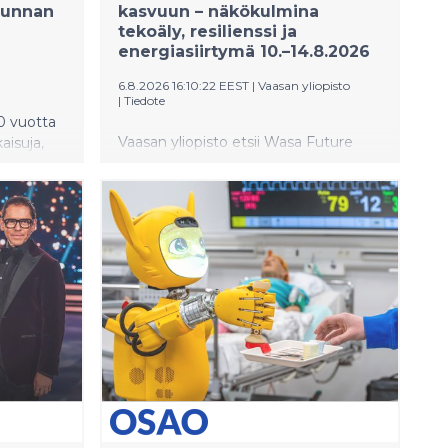
suunnan
kasvuun – näkökulmina
tekoäly, resilienssi ja
energiasiirtymä 10.–14.8.2026
6.8.2026 16:10:22 EEST
|
Vaasan yliopisto
|
Tiedote
0 vuotta
Vaasan yliopisto etsii Wasa Future
aisuja,
Festivalilla 10. – 14. elokuuta ratkaisuja,
keisimpiä
joilla voidaan vahvistaa Suomen
kasvua, kilpailukykyä ja yhteiskunnan
uudistumista. Yliopiston ohjelmassa
tarkastellaan muun muassa tekoälyä,
inaariin
startup-yrittäjyyttä, energiasiirtymää,
naarissa
datakeskuksia, avaruustaloutta,
resilienssiä sekä tutkimuksen ja
tukantojen
yritysten yhteistyötä kasvun ja
investointien tukena.