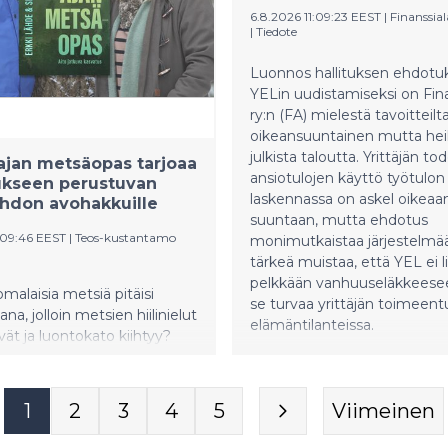
iin yhteensä lähes 800 000
ovat isossa alennuksessa,
6.8.2026 11:09:23 EEST
|
Finanssial
a kehittämishankkeita
|
Tiedote
parhaimmillaan jopa 40 prose
2,8 miljoonalla eurolla.
Luonnos hallituksen ehdotu
YELin uudistamiseksi on Fina
ry:n (FA) mielestä tavoitteilt
oikeansuuntainen mutta he
julkista taloutta. Yrittäjän tod
jan metsäopas tarjoaa
ansiotulojen käyttö työtulon
ukseen perustuvan
laskennassa on askel oikeaa
hdon avohakkuille
suuntaan, mutta ehdotus
:09:46 EEST
|
Teos-kustantamo
monimutkaistaa järjestelmä
tärkeä muistaa, että YEL ei li
pelkkään vanhuuseläkkeese
malaisia metsiä pitäisi
se turvaa yrittäjän toimeentu
ana, jolloin metsien hiilinielut
elämäntilanteissa.
ät ja luontokato kiihtyy?
rofessori Erkki Lähteen ja
a Silja Konosen Uuden ajan
s kokoaa yhteen
1
2
3
4
5
Viimeinen
menten tutkimustiedon ja
n ohjeet