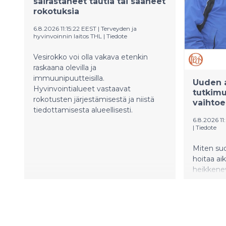
sairastaneet tautia tai saaneet
rahoitett
rokotuksia
eurolla j
runsaalla 
6.8.2026 11:15:22 EEST
|
Terveyden ja
hyvinvoinnin laitos THL
|
Tiedote
Vesirokko voi olla vakava etenkin
raskaana olevilla ja
immuunipuutteisilla.
Uuden a
Hyvinvointialueet vastaavat
tutkim
rokotusten järjestämisestä ja niistä
vaihtoe
tiedottamisesta alueellisesti.
6.8.2026 11
|
Tiedote
Miten suo
hoitaa aik
heikkenev
Emeritusp
toimittaj
metsäopa
vuosikym
käytännö