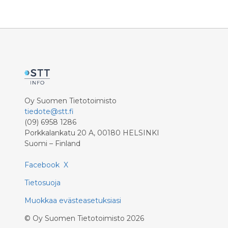
metsänhoi
taloudell
monimuot
Kirja ilm
Oy Suomen Tietotoimisto
tiedote@stt.fi
(09) 6958 1286
Porkkalankatu 20 A, 00180 HELSINKI
Suomi – Finland
Facebook
X
Tietosuoja
Muokkaa evästeasetuksiasi
©
Oy Suomen Tietotoimisto
2026