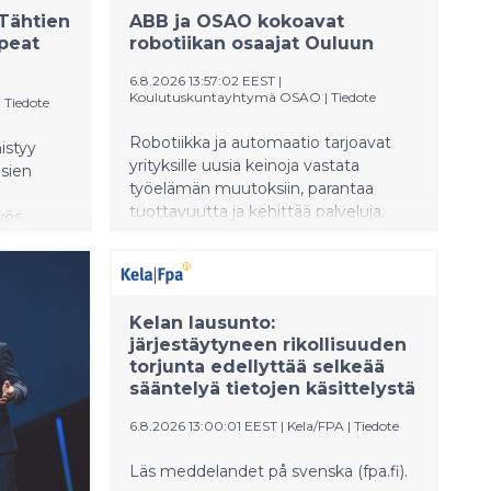
 Tähtien
ABB ja OSAO kokoavat
peat
robotiikan osaajat Ouluun
6.8.2026 13:57:02 EEST
|
Koulutuskuntayhtymä OSAO
|
Tiedote
|
Tiedote
Robotiikka ja automaatio tarjoavat
istyy
yrityksille uusia keinoja vastata
usien
työelämän muutoksiin, parantaa
tuottavuutta ja kehittää palveluja.
yös,
ABB:n ja OSAOn järjestämä
Robotiikkapäivä kokoaa Ouluun alan
asiantuntijat, yritykset ja opiskelijat
 show’n
tutustumaan uusimpiin
. lähtien
Kelan lausunto:
teknologioihin ja niiden käytännön
taan
järjestäytyneen rikollisuuden
sovelluksiin.
lä ja
torjunta edellyttää selkeää
sääntelyä tietojen käsittelystä
6.8.2026 13:00:01 EEST
|
Kela/FPA
|
Tiedote
Läs meddelandet på svenska (fpa.fi).