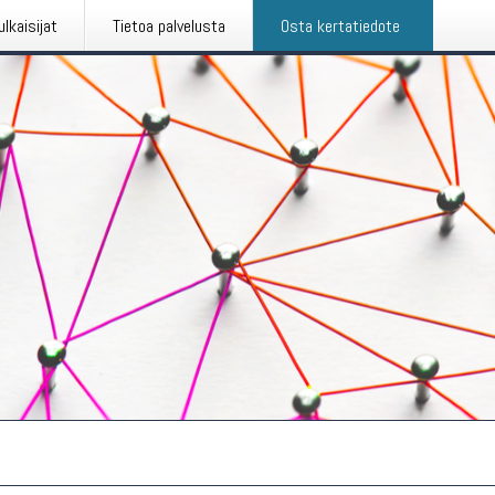
ulkaisijat
Tietoa palvelusta
Osta kertatiedote