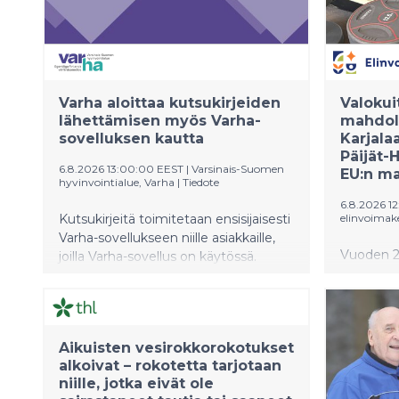
Resortissa 15.8, klo 17
alkaen. Lisätietoa: https://fb.me/e/7gusZGAOB
Varha aloittaa kutsukirjeiden
Valokui
lähettämisen myös Varha-
mahdoll
sovelluksen kautta
Karjala
Päijät-
6.8.2026 13:00:00 EEST
|
Varsinais-Suomen
EU:n ma
hyvinvointialue, Varha
|
Tiedote
6.8.2026 1
Kutsukirjeitä toimitetaan ensisijaisesti
elinvoimak
Varha-sovellukseen niille asiakkaille,
Vuoden 2
joilla Varha-sovellus on käytössä.
yritystä 
Ensimmäiseksi kutsukirjeitä
Etelä-Kar
lähetetään sovelluksesta Tyks Orton
Päijät-H
ja Tyks Sydänkeskuksen potilaille.
maaseutu
Kokemusten perusteella
Aikuisten vesirokkorokotukset
Suomen e
toimintamallia laajennetaan
alkoivat – rokotetta tarjotaan
Leader-ry
myöhemmin myös muille Tyks-
niille, jotka eivät ole
investoin
sairaalapalveluiden erikoisaloille.