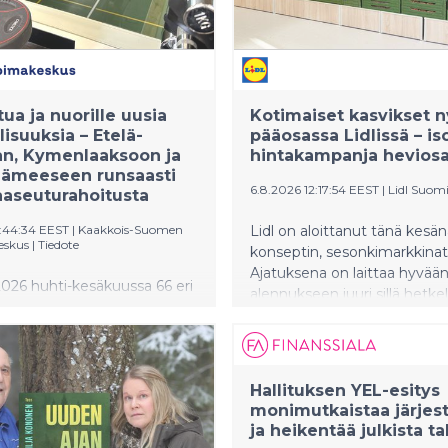
tua ja nuorille uusia
Kotimaiset kasvikset n
isuuksia – Etelä-
pääosassa Lidlissä – is
an, Kymenlaaksoon ja
hintakampanja heviosa
Hämeeseen runsaasti
6.8.2026 12:17:54 EEST
|
Lidl Suom
aseuturahoitusta
2:44:34 EEST
|
Kaakkois-Suomen
Lidl on aloittanut tänä kesä
eskus
|
Tiedote
konseptin, sesonkimarkkinat
Ajatuksena on laittaa hyvää
026 huhti-kesäkuussa 66 eri
alennukseen juuri sillä hetkel
ja 61*) kehittämishanketta
sesongissa olevat kasvikset.
jalassa, Kymenlaaksossa ja
elokuussa kotimaiset kasvik
ämeessä sai EU:n
pääosassa. Suomalaiset kasv
rahoitusta Kaakkois-
ovat parhaimmillaan juuri nyt,
Hallituksen YEL-esitys
linvoimakeskuksen ja
luonnollisen satokauden aik
monimutkaistaa järjes
hmien kautta. Yritysten
ovat kaikkein tuoreimpia ja
ja heikentää julkista ta
teja ja kehittämistoimia
maukkaimpia. Kotimaiset ka