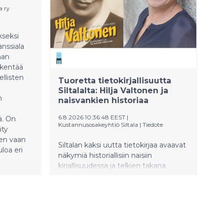
a ry
nttia.
kseksi
nssiala
aan
ikentää
ellisten
Tuoretta tietokirjallisuutta
Siltalalta: Hilja Valtonen ja
n
naisvankien historiaa
6.8.2026 10:36:48 EEST
|
ä. On
Kustannusosakeyhtiö Siltala
|
Tiedote
ity
en vaan
Siltalan kaksi uutta tietokirjaa avaavat
loa eri
näkymiä historiallisiin naisiin
kirjallisuudessa ja telkien takana.
Anna-Liisa Haavikon kirjoittama
elämäkerta kuvaa Hilja Valtosen
rohkeaa uraa viihdekirjailijana, joka
haastoi aikansa naiskäsityksiä.
Johanna Annolan teos