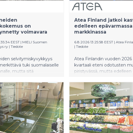
yneiden
Atea Finland jatkoi ka
kokemus on
edelleen epävarmassa 
ynnetty voimavara
markkinassa
:35:34 EEST
|
MIELI Suomen
6.8.2026 13:25:58 EEST
|
Atea Finl
ys ry
|
Tiedote
|
Tiedote
iden selvitymiskyvykkyys
Atea Finlandin vuoden 2026
 merkittävä tuki suomalaiselle
kvartaali eteni odotusten mu
nalle, mutta sitä
piristyvässä, mutta edelleen
ään toistaiseksi liian vähän.
epävarmassa IT-markkinassa
nostaa ikääntyneiden mielen
Tuoteliiketoiminta kehittyi
 esiin valtakunnallisella
positiivisesti ja sitä tuki osal
la, joka alkaa elokuussa
asiakkaiden ennakoiva laiteh
eltä.
Palvelu- ja projektikysyntä 
kehittyi maltillisemmin.