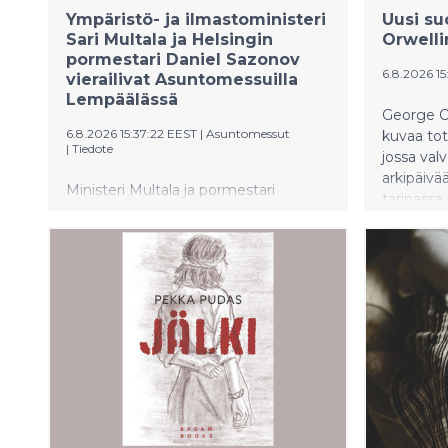
Ympäristö- ja ilmastoministeri
Uusi s
Sari Multala ja Helsingin
Orwelli
pormestari Daniel Sazonov
6.8.2026 15
vierailivat Asuntomessuilla
Lempäälässä
George Or
6.8.2026 15:37:22 EEST
|
Asuntomessut
kuvaa tot
|
Tiedote
jossa val
arkipäivä
Ministeri Multala ja pormestari
tarinassa
Sazonov sekä joukko politiikan ja
kyseenala
rakennusalan vaikuttajia tutustuivat
motiivit
Asuntomessuihin Lempäälässä
Jussi Tuo
tiistaina 4.8. Vierailulla huomio
kiinnittyi erityisesti pientaloasumisen
kysyntään, asuinalueiden
suunnitteluun ja rakentamisen
ilmastoviisaisiin ratkaisuihin.
Asuntomessut Lempäälässä on
avoinna vielä sunnuntaihin 9. elokuuta
saakka.