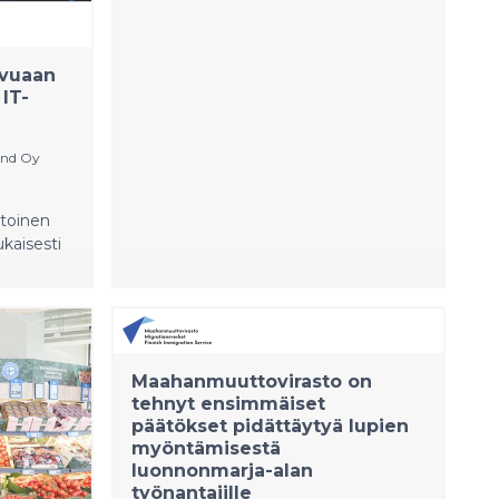
svuaan
IT-
and Oy
 toinen
kaisesti
.
taan
ankinta.
Maahanmuuttovirasto on
puolestaan
tehnyt ensimmäiset
päätökset pidättäytyä lupien
myöntämisestä
luonnonmarja-alan
työnantajille