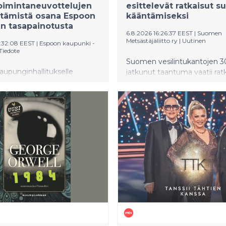
oimintaneuvottelujen
esittelevät ratkaisut 
stämistä osana Espoon
kääntämiseksi
n tasapainotusta
6.8.2026 16:26:37 EEST
|
Suomen
Metsästäjäliitto ry
|
Uutinen
6:32:08 EEST
|
Espoon kaupunki -
Tiedote
Suomen vesilintukantojen 3
upunginhallitukselle
jatkunut taantuma vaatii ratk
sillä Suomi on Euroopan kes
imintaneuvottelujen
vesilintujen pesimäalueita.
mistä 2.9.2026 alkaen.
Metsästäjäliitto kokoaa alan
lut koskisivat kaupungin
kotimaiset ja kansainväliset
ilöstöä, ja niiden
huippututkijat Erävedet-sem
na on enintään 10 miljoonan
Tampereelle 17.8.2026. Semi
sittainen säästö
esitellään tutkittuun tietoon
ökuluissa. Kaupunginhallitus
perustuvat ratkaisut vesilin
e asiaa kokouksessaan
elvyttämiseksi.
.