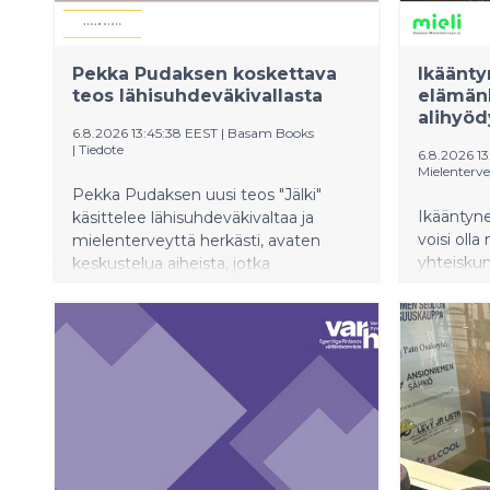
Pekka Pudaksen koskettava
Ikäänt
teos lähisuhdeväkivallasta
elämän
alihyöd
6.8.2026 13:45:38 EEST
|
Basam Books
|
Tiedote
6.8.2026 13
Mielenterve
Pekka Pudaksen uusi teos "Jälki"
Ikääntyne
käsittelee lähisuhdeväkivaltaa ja
voisi olla
mielenterveyttä herkästi, avaten
yhteiskun
keskustelua aiheista, jotka
hyödynnet
koskettavat monia suomalaisia. Kirja
MIELI ry 
kuvaa tavallisten ihmisten
vahvuudet
selviytymistaisteluita. Pudas, itse
kiertueel
vakavan masennuksen kokenut, tuo
Rovaniem
esiin ihmisen sisäisen pimeyden.
Haastattelupyynnöt: 0503647221,
pudaspa@gmail.com. Lämpimästi
tervetuloa kirjan julkistustilaisuuteen,
joka pidetään Kokkolassa Hickarö