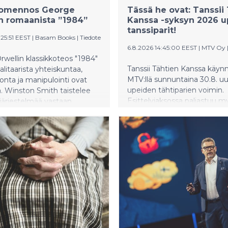
uomennos George
Tässä he ovat: Tanssii
n romaanista ”1984”
Kanssa -syksyn 2026 u
tanssiparit!
:25:51 EEST
|
Basam Books
|
Tiedote
6.8.2026 14:45:00 EEST
|
MTV Oy
wellin klassikkoteos "1984"
Tanssii Tähtien Kanssa käynn
alitaarista yhteiskuntaa,
MTV:llä sunnuntaina 30.8. u
vonta ja manipulointi ovat
upeiden tähtiparien voimin.
ä. Winston Smith taistelee
Esittelyjaksossa paljastuu m
 järjestelmää vastaan,
kenet Ernest Lawson saa
istaen valtaapitäjien
juontajaparikseen Suomen
. Suomennoksen on tehnyt
suurimman ja säihkyvimmän
mas Kivi.
19. kaudella. Sunnuntaista 6.9
katsojia hellitään toinen tois
näyttävämmillä tanssiesityksil
uudistuneen TTK-orkesterin
sulosoinnuilla.