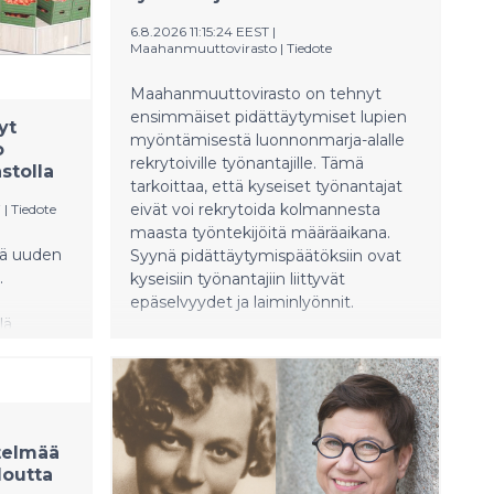
6.8.2026 11:15:24 EEST
|
Maahanmuuttovirasto
|
Tiedote
Maahanmuuttovirasto on tehnyt
ensimmäiset pidättäytymiset lupien
yt
myöntämisestä luonnonmarja-alalle
o
rekrytoiville työnantajille. Tämä
stolla
tarkoittaa, että kyseiset työnantajat
eivät voi rekrytoida kolmannesta
i
|
Tiedote
maasta työntekijöitä määräaikana.
nä uuden
Syynä pidättäytymispäätöksiin ovat
.
kyseisiin työnantajiin liittyvät
n
epäselvyydet ja laiminlyönnit.
lä
 Nyt
set ovat
ikset
 sillä
ana ne
telmää
loutta
svikset