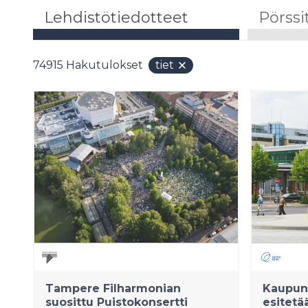
Lehdistötiedotteet
Pörssi
74915
Hakutulokset
tiet
Tampere Filharmonian
Kaupung
suosittu Puistokonsertti
esitetä