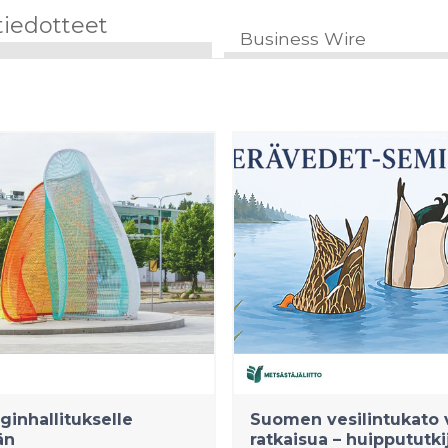
tiedotteet
Business Wire
inhallitukselle
Suomen vesilintukato v
än
ratkaisua – huippututki