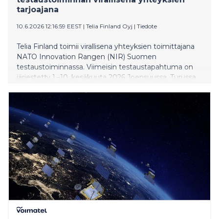
tarjoajana
10.6.2026 12:16:59 EEST
|
Telia Finland Oyj
|
Tiedote
Telia Finland toimii virallisena yhteyksien toimittajana
NATO Innovation Rangen (NIR) Suomen
testaustoiminnassa. Viimeisin testaustapahtuma on
järjestetty 1.–10. kesäkuuta 2026 Joensuussa, Turussa,
Oulussa ja Riihimäellä. Testaustoiminta tuo yhteen
suomalaisen puolustus- ja turvallisuusteknologian
yritykset, NATO:n ja kansainväliset liittolaiset.