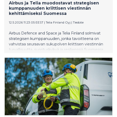
Airbus ja Telia muodostavat strategisen
kumppanuuden kriittisen viestinnän
kehittämiseksi Suomessa
12.5.2026 11:23:05 EEST
|
Telia Finland Oyj
|
Tiedote
Airbus Defence and Space ja Telia Finland solmivat
strategisen kumppanuuden, jonka tavoitteena on
vahvistaa seuraavan sukupolven kriittisen viestinnän
turvallisuutta, suorituskykyä ja resilienssiä Suomessa.