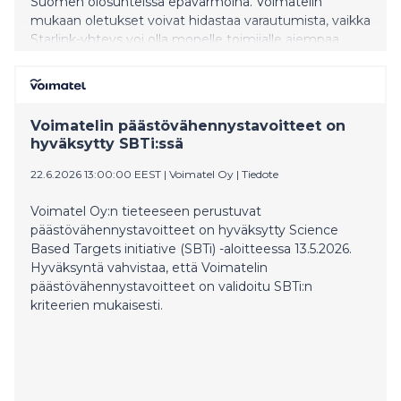
Suomen olosuhteissa epävarmoina. Voimatelin
mukaan oletukset voivat hidastaa varautumista, vaikka
Starlink-yhteys voi olla monelle toimijalle aiempaa
helpommin saavutettava vaihtoehto.
Voimatelin päästövähennystavoitteet on
hyväksytty SBTi:ssä
22.6.2026 13:00:00 EEST
|
Voimatel Oy
|
Tiedote
Voimatel Oy:n tieteeseen perustuvat
päästövähennystavoitteet on hyväksytty Science
Based Targets initiative (SBTi) -aloitteessa 13.5.2026.
Hyväksyntä vahvistaa, että Voimatelin
päästövähennystavoitteet on validoitu SBTi:n
kriteerien mukaisesti.