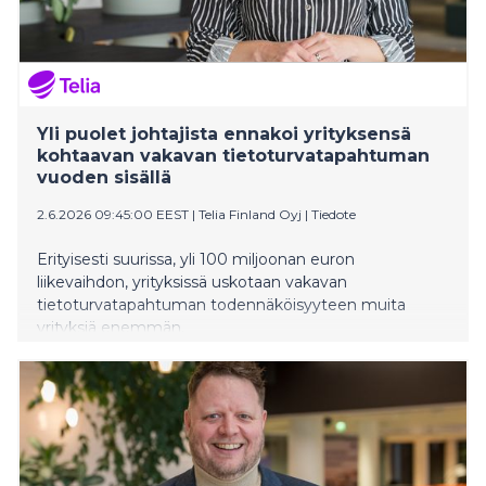
Yli puolet johtajista ennakoi yrityksensä
kohtaavan vakavan tietoturvatapahtuman
vuoden sisällä
2.6.2026 09:45:00 EEST
|
Telia Finland Oyj
|
Tiedote
Erityisesti suurissa, yli 100 miljoonan euron
liikevaihdon, yrityksissä uskotaan vakavan
tietoturvatapahtuman todennäköisyyteen muita
yrityksiä enemmän.