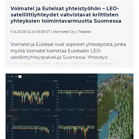
Voimatel ja Eutelsat yhteistyöhön – LEO-
satelliittiyhteydet vahvistavat kriittisten
yhteyksien toimintavarmuutta Suomessa
9.6.2026 12:24:51 EEST
|
Voimatel Oy
|
Tiedote
Voimatel ja Eutelsat ovat sopineet yhteistyöstä, jonka
myötä Voimatel toimittaa Eutelsatin LEO-
satelliittiyhteyspalveluja Suomessa. Yhteistyö
vahvistaa yritysten, julkisen sektorin toimijoiden ja
kriittisen infrastruktuurin tele- ja dataverkkojen
häiriönsietokykyä erityisesti tilanteissa, joissa
maanpäälliset yhteydet eivät riitä tai niiden toiminta
häiriintyy.