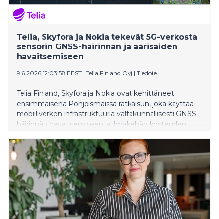
Telia, Skyfora ja Nokia tekevät 5G-verkosta
sensorin GNSS-häirinnän ja äärisäiden
havaitsemiseen
9.6.2026 12:03:58 EEST
|
Telia Finland Oyj
|
Tiedote
Telia Finland, Skyfora ja Nokia ovat kehittäneet
ensimmäisenä Pohjoismaissa ratkaisun, joka käyttää
mobiiliverkon infrastruktuuria valtakunnallisesti GNSS-
häirinnän havaitsemiseen ja ilmakehän kosteuden
seurantaan käytännössä reaaliajassa. Ratkaisua on
esitelty Nato Innovation Range Finland 2026 -
testaustapahtumassa.