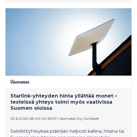
Starlink-yhteyden hinta yllättää monet –
testeissä yhteys toimi myös vaativissa
Suomen oloissa
23.6.2026 08:00:00 EEST
|
Voimatel Oy
|
Artikkeli
Satelliittiyhteyksiä pidetään helposti kalliina, hitaina tai