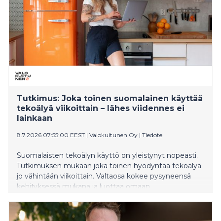
Tutkimus: Joka toinen suomalainen käyttää
tekoälyä viikoittain – lähes viidennes ei
lainkaan
8.7.2026 07:55:00 EEST
|
Valokuitunen Oy
|
Tiedote
Suomalaisten tekoälyn käyttö on yleistynyt nopeasti.
Tutkimuksen mukaan joka toinen hyödyntää tekoälyä
jo vähintään viikoittain. Valtaosa kokee pysyneensä
kehityksessä mukana ja luottaa omaan
arviointikykyynsä erottaa luotettava tieto.