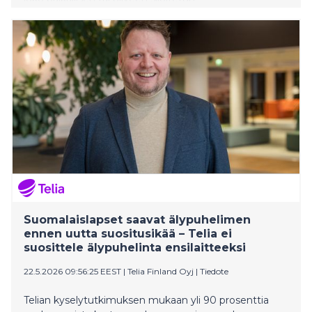
kvanttitietokoneen avulla. Menetelmän on
valmistuttuaan tarkoitus suojata viestejä sekä
klassisen että kvanttilaskennan keinoja hyödyntäviä
murtoyrityksiä vastaan.
Suomalaislapset saavat älypuhelimen
ennen uutta suositusikää – Telia ei
suosittele älypuhelinta ensilaitteeksi
22.5.2026 09:56:25 EEST
|
Telia Finland Oyj
|
Tiedote
Telian kyselytutkimuksen mukaan yli 90 prosenttia