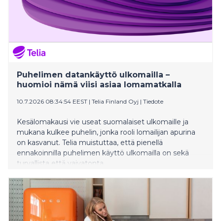
Puhelimen datankäyttö ulkomailla –
huomioi nämä viisi asiaa lomamatkalla
10.7.2026 08:34:54 EEST
|
Telia Finland Oyj
|
Tiedote
Kesälomakausi vie useat suomalaiset ulkomaille ja
mukana kulkee puhelin, jonka rooli lomailijan apurina
on kasvanut. Telia muistuttaa, että pienellä
ennakoinnilla puhelimen käyttö ulkomailla on sekä
turvallista että vaivatonta.