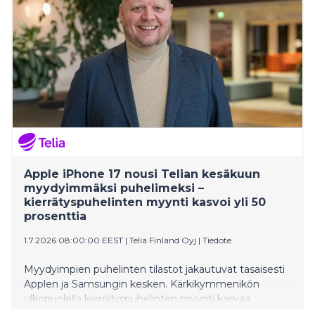
Apple iPhone 17 nousi Telian kesäkuun
myydyimmäksi puhelimeksi –
kierrätyspuhelinten myynti kasvoi yli 50
prosenttia
1.7.2026 08:00:00 EEST
|
Telia Finland Oyj
|
Tiedote
Myydyimpien puhelinten tilastot jakautuvat tasaisesti
Applen ja Samsungin kesken. Kärkikymmenikön
ulkopuolella kierrätyspuhelinten myynti kasvaa
vahvasti. Älykelloissa lasten kellopuhelimet pitävät