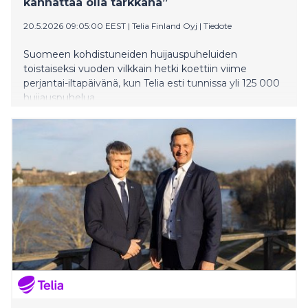
kannattaa olla tarkkana”
20.5.2026 09:05:00 EEST
|
Telia Finland Oyj
|
Tiedote
Suomeen kohdistuneiden huijauspuheluiden
toistaiseksi vuoden vilkkain hetki koettiin viime
perjantai-iltapäivänä, kun Telia esti tunnissa yli 125 000
huijauspuhelua.