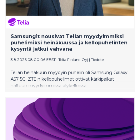
Samsungit nousivat Telian myydyimmiksi
puhelimiksi heinäkuussa ja kellopuhelinten
kysyntä jatkui vahvana
3.8.2026 08:00:06 EEST
|
Telia Finland Oyj
|
Tiedote
Telian heinäkuun myydyin puhelin oli Samsung Galaxy
A57 5G. ZTE:n kellopuhelimet ottivat kärkipaikat
haltuun myydyimmissä älykelloissa.