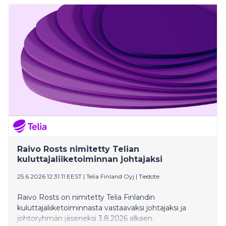
pintansa läpi kesän.
Raivo Rosts nimitetty Telian
kuluttajaliiketoiminnan johtajaksi
25.6.2026 12:31:11 EEST
|
Telia Finland Oyj
|
Tiedote
Raivo Rosts on nimitetty Telia Finlandin
kuluttajaliiketoiminnasta vastaavaksi johtajaksi ja
johtoryhmän jäseneksi 3.8.2026 alkaen.