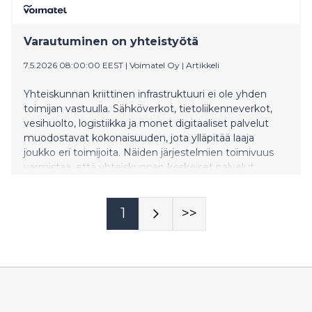
Varautuminen on yhteistyötä
7.5.2026 08:00:00 EEST
|
Voimatel Oy
|
Artikkeli
Yhteiskunnan kriittinen infrastruktuuri ei ole yhden
toimijan vastuulla. Sähköverkot, tietoliikenneverkot,
vesihuolto, logistiikka ja monet digitaaliset palvelut
muodostavat kokonaisuuden, jota ylläpitää laaja
joukko eri toimijoita. Näiden järjestelmien toimivuus
varmistaa, että yhteiskunnan keskeiset palvelut
pysyvät käytössä. Siksi varautuminen on yhteinen
tehtävä. Yksittäinen yritys tai viranomainen voi
varmistaa omat toimintonsa, mutta yhteiskunnan
1
>>
toimintavarmuus syntyy vasta eri toimijoiden
yhteistyöstä.