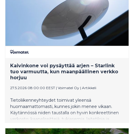
Kaivinkone voi pysäyttää arjen – Starlink
tuo varmuutta, kun maanpäällinen verkko
horjuu
27.5.2026 08:00:00 EEST
|
Voimatel Oy
|
Artikkeli
Tietoliikenneyhteydet toimivat yleensä
huomaamattomasti, kunnes jokin menee vikaan.
Käytännössä niiden taustalla on hyvin konkreettinen
verkosto: kaapelireittejä, tukiasemia, laitetiloja ja
sähkönjakelua. Kun maanpäällinen verkko vaurioituu,
ratkaisevaa ei ole vain se, katkeaako yhteys, vaan se,