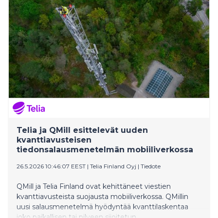
mitä jää käyttöön sen jälkeen. Starlink vastaa tähän
tarpeeseen.
Telia ja QMill esittelevät uuden
kvanttiavusteisen
tiedonsalausmenetelmän mobiiliverkossa
26.5.2026 10:46:07 EEST
|
Telia Finland Oyj
|
Tiedote
QMill ja Telia Finland ovat kehittäneet viestien
kvanttiavusteista suojausta mobiiliverkossa. QMillin
uusi salausmenetelmä hyödyntää kvanttilaskentaa
joko paikallisen tai pilveen sijoitetun