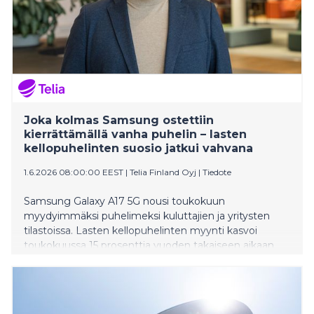
Joka kolmas Samsung ostettiin
kierrättämällä vanha puhelin – lasten
kellopuhelinten suosio jatkui vahvana
1.6.2026 08:00:00 EEST
|
Telia Finland Oyj
|
Tiedote
Samsung Galaxy A17 5G nousi toukokuun
myydyimmäksi puhelimeksi kuluttajien ja yritysten
tilastoissa. Lasten kellopuhelinten myynti kasvoi
toukokuussa 15 prosenttia vuoden takaiseen aikaan
verrattuna.