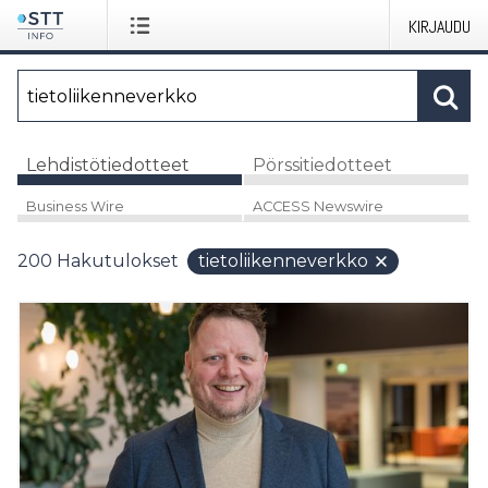
KIRJAUDU
Lehdistötiedotteet
Pörssitiedotteet
Business Wire
ACCESS Newswire
200
Hakutulokset
tietoliikenneverkko