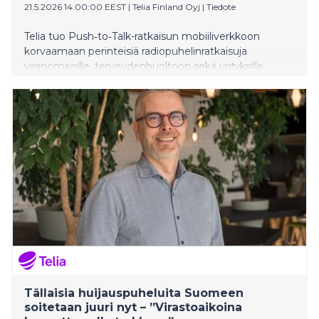
21.5.2026 14:00:00 EEST
|
Telia Finland Oyj
|
Tiedote
Telia tuo Push‑to‑Talk-ratkaisun mobiiliverkkoon
korvaamaan perinteisiä radiopuhelinratkaisuja
viranomaisille, terveydenhuoltoon sekä yrityksille.
Palvelu on kehitetty organisaatioille, joissa
yhteydenpidon on toimittava varmasti ja nopeasti.
Tällaisia huijauspuheluita Suomeen
soitetaan juuri nyt – ”Virastoaikoina