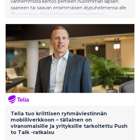
vanhemmista kertoo perheen nuorimman lapsen
saaneen tai saavan ensimmäisen älypuhelimensa alle
13-vuotiaana. Operaattori suosittelee lasten
ensimmäiseksi omaksi digilaitteeksi kellopuhelinta, ja
näin valitsee jo lähes puolet vanhemmista.
Telia tuo kriittisen ryhmäviestinnän
mobiiliverkkoon – tällainen on
viranomaisille ja yrityksille tarkoitettu Push
to Talk -ratkaisu