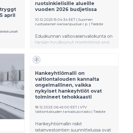
ruotsinkielisille alueille
tryggt
vuoden 2026 budjetissa
5 april
10.12.2025 15:04:34 EET
|
Suomen
ruotsalainen kansanpuolue r.p.
|
Tiedote
akeskukset
Eduskunnan valtiovarainvaliokunta on
tänään hyväksynyt mietintönsä ensi
ntralen
vuoden valtion talousarviosta. Samalla
r
valiokunta on päättänyt miten
kturen
jakamaton määräraha, niin sanotut
retag för
“joululahjarahat”, jaetaan. RKP:n
Hankeyhtiömalli on
eduskuntaryhmän puheenjohtaja
valtiontalouden kannalta
är att
Otto Andersson ja kansanedustaja
ongelmallinen, vaikka
ationer
Henrik Wickström ovat jäseniä
nykyiset hankeyhtiöt ovat
ktionens
valtiovarainvaliokunnassa ja sen
toimineet tehokkaasti
jaostoissa, ja he ovat viime viikkoina
 militära
neuvotelleet näiden varojen
18.12.2023 06:45:00 EET
|
VTV
la
kohdentamisesta. Neuvottelut ovat
Valtiontalouden tarkastusvirasto
|
Tiedote
tuottaneet tulosta, sillä useille
ruotsinkielisille tärkeille hankkeille on
Hankeyhtiömallin riskit
saatu turvattua rahoitus. Määrärahat
ratainvestointien suunnittelussa ovat