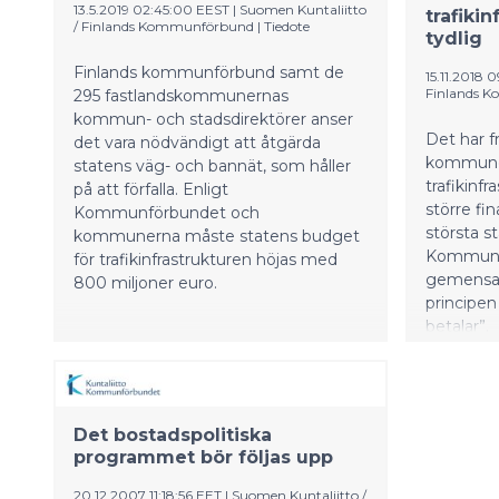
coronaåterhämtning medelst en
13.5.2019 02:45:00 EEST
|
Suomen Kuntaliitto
trafiki
ansvarsfull skötsel av ekonomin.
/ Finlands Kommunförbund
|
Tiedote
tydlig
Finlands kommunförbund samt de
15.11.2018 
Finlands 
295 fastlandskommunernas
kommun- och stadsdirektörer anser
Det har f
det vara nödvändigt att åtgärda
kommuner
statens väg- och bannät, som håller
trafikinf
på att förfalla. Enligt
större fi
Kommunförbundet och
största s
kommunerna måste statens budget
Kommunfö
för trafikinfrastrukturen höjas med
gemensam
800 miljoner euro.
principen
betalar”.
Det bostadspolitiska
programmet bör följas upp
20.12.2007 11:18:56 EET
|
Suomen Kuntaliitto /