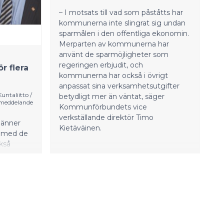
– I motsats till vad som påståtts har
kommunerna inte slingrat sig undan
sparmålen i den offentliga ekonomin.
Merparten av kommunerna har
använt de sparmöjligheter som
regeringen erbjudit, och
r flera
kommunerna har också i övrigt
anpassat sina verksamhetsutgifter
ntaliitto /
betydligt mer än väntat, säger
meddelande
Kommunförbundets vice
verkställande direktör Timo
pänner
Kietäväinen.
et med de
kså
ecklas så
 planering
uren, t.ex.
ren ges