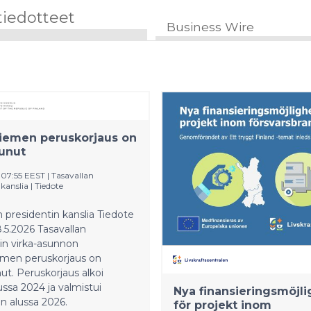
tiedotteet
Business Wire
iemen peruskorjaus on
unut
:07:55 EEST
|
Tasavallan
 kanslia
|
Tiedote
n presidentin kanslia Tiedote
.5.2026 Tasavallan
in virka-asunnon
men peruskorjaus on
ut. Peruskorjaus alkoi
ssa 2024 ja valmistui
Nya finansieringsmöjli
n alussa 2026.
för projekt inom