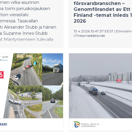
men virka-asunnon
försvarsbranschen –
ana toimi peruskorjauksen
Genomförandet av Ett 
tion vierastalo
Finland -temat inleds 1
emessä. Tasavallan
2026
ti Alexander Stubb ja hänen
13.4.2026 15:47:37 EEST
|
Elinvoim
sa Suzanne Innes-Stubb
|
Pressmeddelande
t Mäntyniemeen tulevalla
 Mäntyniemi otettiin käyttöön
Finansiering från livskraftsce
ussa 1993. Mäntyniemen
riktas till offentliga aktörer fö
nnon suunnittelivat
utveckling av trafikinfrastru
t Raili ja Reima Pietilä.
samt små och medelstora fö
men rakennukset ja
projekt som främjar dubbla
istö on suojeltu vuonna
användningsområden. Målet 
istetulla asemakaavalla.
stärka uppkomsten av innov
jauksessa saavutetut
inom försvarssektorn, produ
t Mäntyniemi suunniteltiin
tillväxt och företagens
aideteokseksi, jossa
internationalisering samt den
et, piha-alue, sisustus,
rörligheten och den nationel
 ja taideteokset
försörjningsberedskapen.
vat tarkkaan harkitun
uden. Peruskorjaus tehtiin