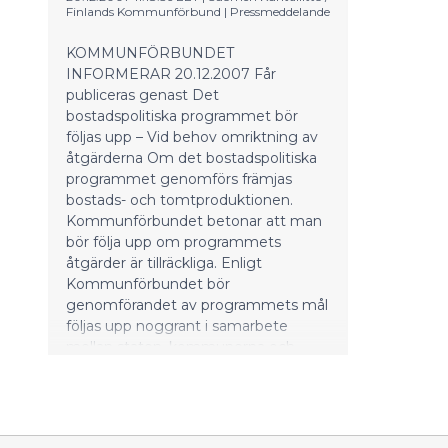
Finlands Kommunförbund
|
Pressmeddelande
KOMMUNFÖRBUNDET
INFORMERAR 20.12.2007 Får
publiceras genast Det
bostadspolitiska programmet bör
följas upp – Vid behov omriktning av
åtgärderna Om det bostadspolitiska
programmet genomförs främjas
bostads- och tomtproduktionen.
Kommunförbundet betonar att man
bör följa upp om programmets
åtgärder är tillräckliga. Enligt
Kommunförbundet bör
genomförandet av programmets mål
följas upp noggrant i samarbete
mellan staten, kommunerna och
aktörerna inom sektorn. Vid behov
måste man vara beredd att utöka
den produktion som staten stödjer
genom att ändra villkoren för