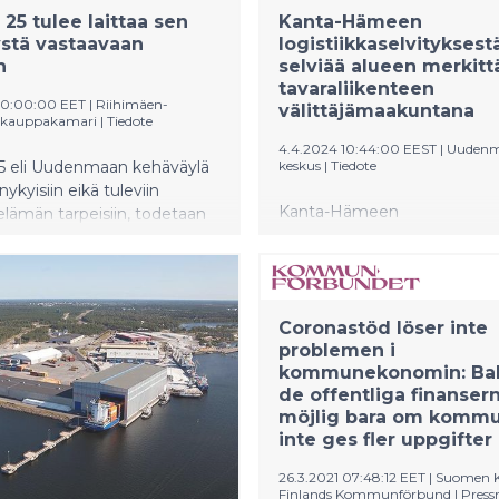
men alkuperäistä
 25 tulee laittaa sen
Kanta-Hämeen
lua kunnioittaen.
stä vastaavaan
logistiikkaselvityksest
nus oli kuntotutkimuksen
n
selviää alueen merkitt
eisesti hyvässä kunnossa ja
tavaraliikenteen
 10:00:00 EET
|
Riihimäen-
välittäjämaakuntana
 kauppakamari
|
Tiedote
4.4.2024 10:44:00 EEST
|
Uudenm
25 eli Uudenmaan kehäväylä
keskus
|
Tiedote
nykyisiin eikä tuleviin
Kanta-Hämeen
elämän tarpeisiin, todetaan
logistiikkaselvityksestä selvi
 valtatien varren kuntien ja
merkittävä rooli tavaraliiken
arien selvityksessä.
välittäjämaakuntana Etelä-
Selvitys osoittaa maakunna
Coronastöd löser inte
erinomaisen logistisen sijainn
problemen i
hyvän saavutettavuuden tar
kommunekonomin: Bal
houkuttelevia sijaintimahdoll
de offentliga finanser
elinkeinoelämälle ja logistiikk
möjlig bara om komm
Kanta-Hämeen kolme seut
inte ges fler uppgifter
(Forssa, Hämeenlinna ja Riih
sijoittuvat strategisesti Su
26.3.2021 07:48:12 EET
|
Suomen Ku
tärkeimpien vienti- ja tuont
Finlands Kommunförbund
|
Press