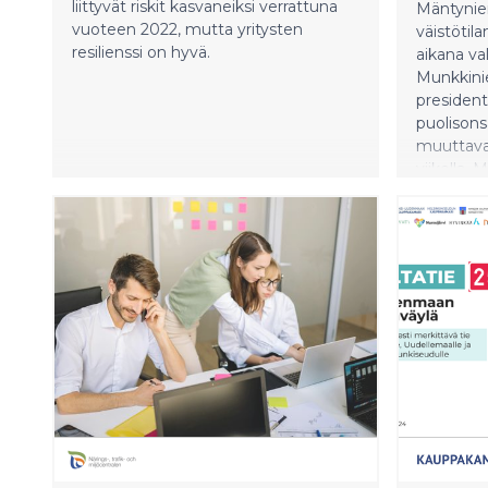
liittyvät riskit kasvaneiksi verrattuna
Mäntynie
vuoteen 2022, mutta yritysten
väistötil
resilienssi on hyvä.
aikana val
Munkkini
president
puolison
muuttava
viikolla.
marrasku
virka-asu
arkkitehdi
Mäntynie
lähiympär
2021 vahv
Peruskor
tavoittee
kokonaist
rakennuks
astiastot
muodosta
kokonaisu