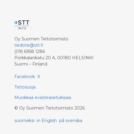
räntestöd eller korrigera andra
observerade missförhållanden. Utöver
Helsingforsregionen bör också andra
stadsregioner och områden följas
upp. I det förslag till statsrådets
bostadspolitiska program som
Oy Suomen Tietotoimisto
överlämnades till bostadsminister Jan
tiedote@stt.fi
Vapaavuori granskas bostadspolitiken
(09) 6958 1286
mångsidigt och de viktigaste
Porkkalankatu 20 A, 00180 HELSINKI
bostadspolitiska problemen har
Suomi – Finland
identifierats. För att råda bot på
bostads- och tomtbristen i
Facebook
tillväxtregioner, speciellt i Hel
X
Tietosuoja
Muokkaa evästeasetuksiasi
©
Oy Suomen Tietotoimisto
2026
suomeksi
in English
på svenska