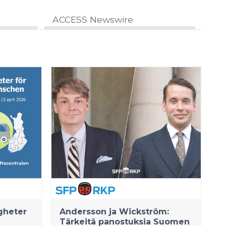
ACCESS Newswire
gheter
Andersson ja Wickström:
Tärkeitä panostuksia Suomen