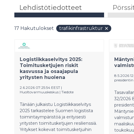
Lehdistötiedotteet
Pörssi
17
Hakutulokset
trafikinfrastruktur
Logistiikkaselvitys 2025:
Mäntyn
Toimitusketjujen riskit
valmist
kasvussa ja osaajapula
8.5.2026 12
yritysten huolena
presidentin
2.6.2026 07:25:54 EEST
|
Huoltovarmuuskeskus
|
Tiedote
Tasavalla
32/2026 8
Tänään julkaistu Logistiikkaselvitys
president
2025 tarkastelee Suomen logistista
Mäntynie
toimintaympäristöä ja erityisesti
valmistun
yritysten toimitusketjujen resilienssiä.
maaliskuu
Yritykset kokevat toimitusketjuihin
toukokuu