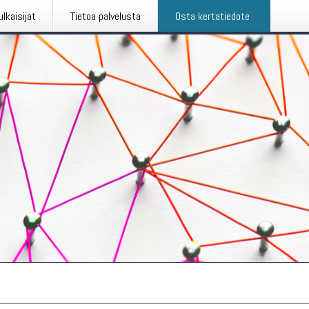
ulkaisijat
Tietoa palvelusta
Osta kertatiedote