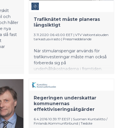
ämän
een.
skilt
il och
Trafiknätet måste planeras
ch håller
långsiktigt
de nya
 slå fast
3.11.2020 06:45:00 EET
|
VTV Valtiontalouden
tarkastusvirasto
|
Pressmeddelande
t
bar
När stimulanspengar används för
trafikinvesteringar måste man också
förbereda sig på
underhållskostnaderna i framtiden.
Regeringen underskattar
kommunernas
effektiviseringsåtgärder
6.4.2016 10:39:17 EEST
|
Suomen Kuntaliitto /
Finlands Kommunförbund
|
Tiedote