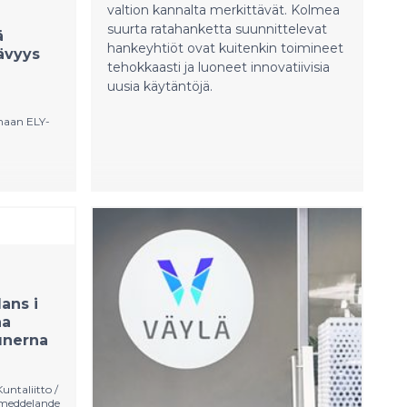
kohdistuvat muun muassa
valtion kannalta merkittävät. Kolmea
merkittäviin liikennehankkeisiin,
suurta ratahanketta suunnittelevat
ä
kulttuuriin, kansalaisjärjestöihin ja
hankeyhtiöt ovat kuitenkin toimineet
ävyys
yhdistyksiin.
tehokkaasti ja luoneet innovatiivisia
uusia käytäntöjä.
aan ELY-
ää alueen
teen
Suomessa.
n
in ja
joavan
ans i
isuuksia
na
a-alueille.
unerna
ukuntaa
imäki)
omen
ntaliitto /
isatamien
meddelande