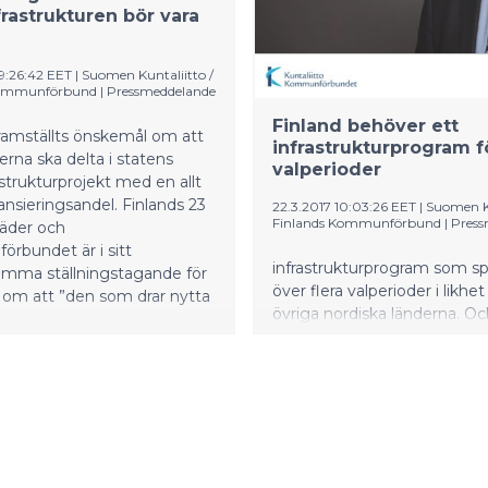
nfrastrukturen bör vara
09:26:42 EET
|
Suomen Kuntaliitto /
Kommunförbund
|
Pressmeddelande
Finland behöver ett
ramställts önskemål om att
infrastrukturprogram fö
na ska delta i statens
valperioder
rastrukturprojekt med en allt
nansieringsandel. Finlands 23
22.3.2017 10:03:26 EET
|
Suomen Ku
Finlands Kommunförbund
|
Press
täder och
rbundet är i sitt
infrastrukturprogram som s
ma ställningstagande för
över flera valperioder i likh
 om att ”den som drar nytta
övriga nordiska länderna. Oc
budgeteringen av
trafikinfrastrukturen bör utv
att den stöder en långsiktig
och realisering av infrastrukt
genom att trafikinfrastruktu
ett eget ramförfarande.