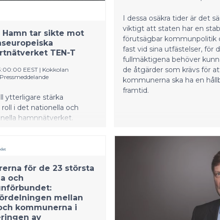
sekä väestön ja elinkeinoel
painopistealueiden läheisyyt
I dessa osäkra tider är det sär
viktigt att staten har en stab
 Hamn tar sikte mot
förutsägbar kommunpolitik o
nseuropeiska
fast vid sina utfästelser, för 
rtnätverket TEN-T
fullmäktigena behöver kunna
de åtgärder som krävs för at
13:00:00 EEST
|
Kokkolan
Pressmeddelande
kommunerna ska ha en håll
framtid.
ll ytterligare stärka
oll i det nationella och
onella hamnnätverket.
amn föreslås bli en del av
europeiska
nätverket TEN-T som håller
rnyas. Enligt nuvarande
rerna för de 23 största
 ger Europeiska
na och
nen sina förslag till ny
förbundet:
g i november 2021.
ördelningen mellan
 och kommunerna i
eringen av