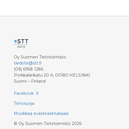
saapui tuomioistuimiin ennustettua
Dakotan p
enemmän.
antamasta
määräsi
energiayh
345 miljo
ET:n nos
(strategi
vaientami
oikeuskan
Oy Suomen Tietotoimisto
räikeä sa
tiedote@stt.fi
Standing 
(09) 6958 1286
alkuperäi
Porkkalankatu 20 A, 00180 HELSINKI
häivyttäm
Suomi – Finland
Dakota A
vastustan
Facebook
X
vastarinn
Greenpeac
Tietosuoja
myös Ala
Muokkaa evästeasetuksiasi
vaatimist
häirintäk
©
Oy Suomen Tietotoimisto
2026
direktiivin