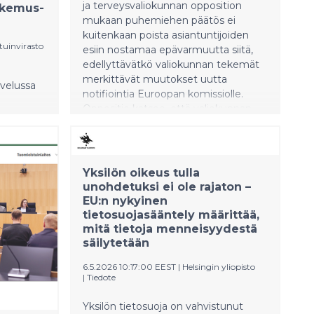
ja terveysvaliokunnan opposition
akemus-
mukaan puhemiehen päätös ei
kuitenkaan poista asiantuntijoiden
tuinvirasto
esiin nostamaa epävarmuutta siitä,
edellyttävätkö valiokunnan tekemät
merkittävät muutokset uutta
velussa
notifiointia Euroopan komissiolle.
Oppositio katsoo, että valiokunnan
riita-
mietintöön tekemät merkittävät
a voi
muutokset ovat synnyttäneet
vakavan epävarmuuden siitä,
 toisen
täyttääkö valmistelu lakiesitys
Yksilön oikeus tulla
 asiointi
Euroopan unionin avoimuusdirektiivin
unohdetuksi ei ole rajaton –
edellyttämät notifiointivelvoitteet.
EU:n nykyinen
tietosuojasääntely määrittää,
mitä tietoja menneisyydestä
säilytetään
6.5.2026 10:17:00 EEST
|
Helsingin yliopisto
|
Tiedote
Yksilön tietosuoja on vahvistunut