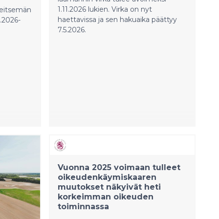
1.11.2026 lukien. Virka on nyt
seitsemän
haettavissa ja sen hakuaika päättyy
8.2026-
7.5.2026.
Vuonna 2025 voimaan tulleet
oikeudenkäymiskaaren
muutokset näkyivät heti
korkeimman oikeuden
toiminnassa