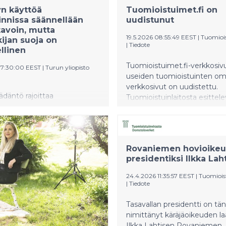
n käyttöä
Tuomioistuimet.fi on
innissa säännellään
uudistunut
avoin, mutta
19.5.2026 08:55:49 EEST
|
Tuomiois
ijan suoja on
|
Tiedote
llinen
Tuomioistuimet.fi-verkkosivu
07:30:00 EEST
|
Turun yliopisto
useiden tuomioistuinten om
verkkosivut on uudistettu.
ädäntö rajoittaa
Tuomioistuinlaitosta esittel
sten rekrytointijärjestelmien
tuomioistuimet.fi on saanut 
mutta työnhakijoiden
uuden ilmeen, ja sivuston sisä
on puutteita, paljastaa tuore
toiminnallisuuksia on kehitet
kimus. Järjestelmien
Rovaniemen hovioike
voi olla hankala arvioida, ja
presidentiksi Ilkka Lah
keva EU-lainsäädäntö on
 ja tulkinnanvaraista. Siksi
24.4.2026 11:35:57 EEST
|
Tuomiois
ien on vaikea varmistaa
|
Tiedote
sa lainmukaisuus ja
oiden on vaikea valvoa
Tasavallan presidentti on tä
nsa toteutumista.
nimittänyt käräjäoikeuden l
Ilkka Lahtisen Rovaniemen