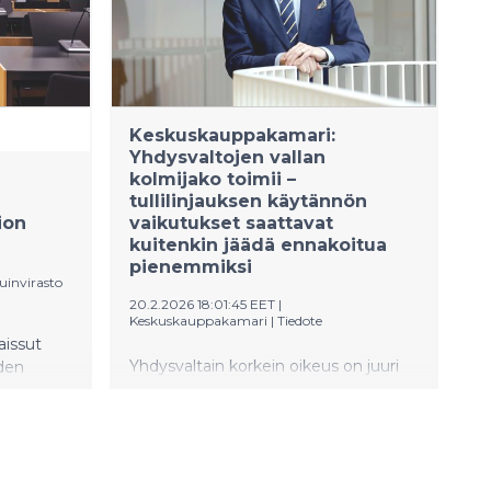
Keskuskauppakamari:
Yhdysvaltojen vallan
kolmijako toimii –
tullilinjauksen käytännön
ion
vaikutukset saattavat
kuitenkin jäädä ennakoitua
pienemmiksi
uinvirasto
20.2.2026 18:01:45 EET
|
Keskuskauppakamari
|
Tiedote
aissut
Yhdysvaltain korkein oikeus on juuri
den
linjannut, että valtaosa presidentti
7–2030.
Donald Trumpin viime vuoden aikana
ysehdotus
asettamista tulleista on perustuslain
n lopussa
vastaisia ja laittomia. ”Ratkaisu
ssa
osoittaa, että Yhdysvaltojen
n