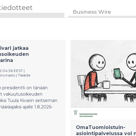
tiedotteet
Business Wire
ivari jatkaa
usoikeuden
arina
12:04:36 EEST
|
invirasto
|
Tiedote
n presidentti on tänään
yt vakuutusoikeuden
iksi Tuula Kivarin seitsemän
äräajaksi ajalle 1.8.2026-
OmaTuomioistuin-
asiointipalvelussa voi 