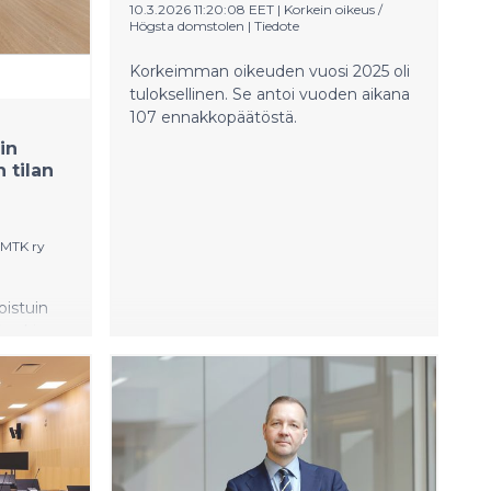
10.3.2026 11:20:08 EET
|
Korkein oikeus /
Högsta domstolen
|
Tiedote
Korkeimman oikeuden vuosi 2025 oli
tuloksellinen. Se antoi vuoden aikana
107 ennakkopäätöstä.
in
 tilan
o MTK ry
istuin
 koskien
aan
a siihen,
lu
aista.