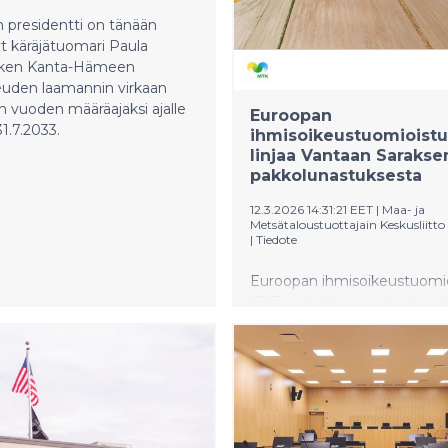
n presidentti on tänään
t käräjätuomari Paula
sken Kanta-Hämeen
euden laamannin virkaan
 vuoden määräajaksi ajalle
Euroopan
31.7.2033.
ihmisoikeustuomioistu
linjaa Vantaan Saraksen
pakkolunastuksesta
12.3.2026 14:31:21 EET
|
Maa- ja
Metsätaloustuottajain Keskusliitt
|
Tiedote
Euroopan ihmisoikeustuomio
(EIT) on hylännyt valituksen
Vantaan Saraksen tilan
pakkolunastusta. Ratkaisuss
tuomioistuin ei ottanut kanta
onko kuntien voitontavoitte
pakkolunastuksilla Euroopan
ihmisoikeussopimuksen muk