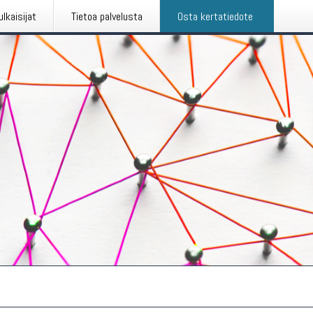
ulkaisijat
Tietoa palvelusta
Osta kertatiedote