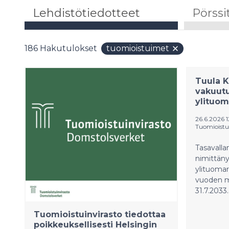
Lehdistötiedotteet
Pörssi
186
Hakutulokset
tuomioistuimet
Tuula K
vakuut
ylituom
26.6.2026 
Tuomioistu
Tasavalla
nimittän
ylituomar
vuoden mä
31.7.2033.
Tuomioistuinvirasto tiedottaa
poikkeuksellisesti Helsingin