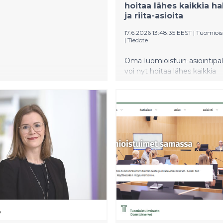
hoitaa lähes kaikkia h
ja riita-asioita
17.6.2026 13:48:35 EEST
|
Tuomiois
|
Tiedote
OmaTuomioistuin-asiointipal
voi nyt hoitaa lähes kaikkia
käräjäoikeuksien hakemus- ja 
asioita. Toistaiseksi palveluss
hoitaa vain omia asioitaan.
Asiamiehenä asiointi ja muu
henkilön ja yrityksen puolesta
on tulossa mahdolliseksi
myöhemmin.