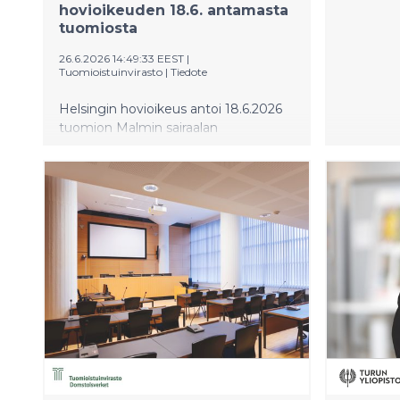
hovioikeuden 18.6. antamasta
tuomiosta
26.6.2026 14:49:33 EEST
|
Tuomioistuinvirasto
|
Tiedote
Helsingin hovioikeus antoi 18.6.2026
tuomion Malmin sairaalan
läheisyydessä 6.10.2024 väitetyksi
tapahtunutta törkeää raiskausta
koskevassa asiassa. Hovioikeus ei
muuttanut Helsingin käräjäoikeuden
asiassa 22.4.2025 antamaa tuomiota.
Käräjäoikeus oli hylännyt syytteen
törkeästä raiskauksesta. Ratkaisut
ovat herättäneet runsasta
keskustelua etenkin sosiaalisessa
mediassa. Erityisesti on keskusteltu
jutun asianomistajan alaikäisyydestä
ja humalatilasta sekä
oikeudenkäyntikulujen
korvaamisesta.