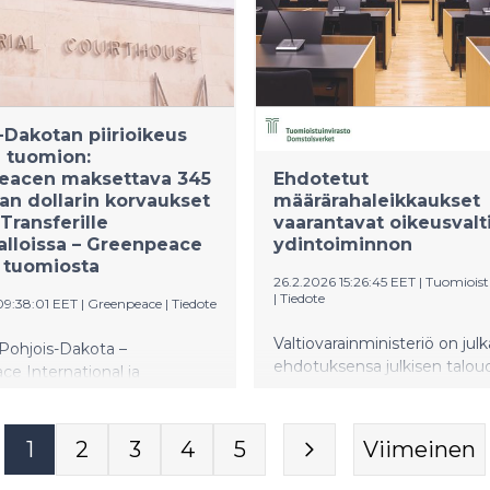
-Dakotan piirioikeus
i tuomion:
eacen maksettava 345
Ehdotetut
an dollarin korvaukset
määrärahaleikkaukset
Transferille
vaarantavat oikeusvalt
lloissa – Greenpeace
ydintoiminnon
a tuomiosta
26.2.2026 15:26:45 EET
|
Tuomioist
|
Tiedote
09:38:01 EET
|
Greenpeace
|
Tiedote
Valtiovarainministeriö on julk
Pohjois-Dakota –
ehdotuksensa julkisen talou
e International ja
suunnitelmasta vuosille 202
cen Yhdysvaltojen toimijat
Valtiovarainministeriön keh
at hakevansa uutta
muodostaa pohjan huhtikuu
äyntiä ja valittavansa
1
2
3
4
5
Viimeinen
pidettävään kehysriiheen, jo
ssa Pohjois-Dakotan
hallitus sopii julkisen taloude
aan oikeuteen Pohjois-