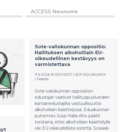
ACCESS Newswire
Sote-valiokunnan oppositio:
Hallituksen alkoholilain EU-
oikeudellinen kestävyys on
varmistettava
11.6.2026 19:05:11 EEST
|
SDP EDUSKUNTA
|
Tiedote
Sote-valiokunnan opposition
edustajat vaativat hallituspuolueiden
kansanedustajilta vastuullisuutta
alkoholilain käsittelyssä. Eduskunnan
puhemies Jussi Halla-Aho päätti
torstaina, ettei alkoholilain käsittelylle
ole EU-oikeudellista estettä. Sosiaali-
nyt