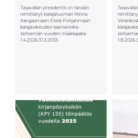
Tasavallan presidentti on tänään
Tasavalla
nimittänyt käräjätuomari Minna
nimittäny
Kangasmäen Etelä-Pohjanmaan
Virranko
käräjäoikeuden laamanniksi
käräjäoik
seitsemän vuoden määräajaksi
seitsemän
1.4.2026-31.3.2033.
1.8.2026-