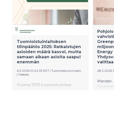
Pohjois
vahvist
Tuomioistuinlaitoksen
Greenp
tilinpäätös 2025: Ratkaistujen
miljoon
asioiden määrä kasvoi, mutta
Energy 
samaan aikaan asioita saapui
Yhdysva
enemmän
valitta
6.3.2026 10:24:33 EET
|
Tuomioistuinvirasto
28.2.2026 
|
Tiedote
Mandan, 
Vuonna 2025 tuomioistuimissa
Greenpeac
ratkaistujen asioiden määrät
Greenpea
kasvoivat. Vuodelle asetetuissa
ilmoittav
ratkaisutavoitteissa pysyttiin hyvin ja
oikeudenk
osittain tavoitteet myös ylitettiin.
tarvittae
Samaan aikaan asioita kuitenkin
korkeimp