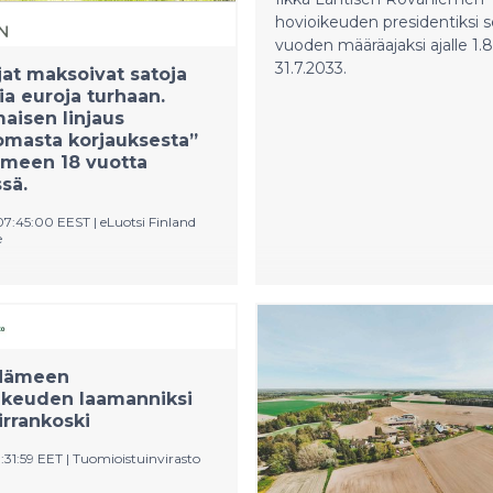
hovioikeuden presidentiksi 
vuoden määräajaksi ajalle 1.
31.7.2033.
jat maksoivat satoja
ia euroja turhaan.
aisen linjaus
omasta korjauksesta”
omeen 18 vuotta
sä.
07:45:00 EEST
|
eLuotsi Finland
e
i jo vuonna 2008, että
en tavaran korjaus ei saa
luttajalle mitään.
 tuomioistuimet ovat
eet EU:n linjaa
Hämeen
ikeuden laamanniksi
asti, mutta
irrankoski
iitalautakunta vasta nyt.
a muutti linjansa 15.4.2026.
1:31:59 EET
|
Tuomioistuinvirasto
innaksi arvioidaan satoja
euroja.