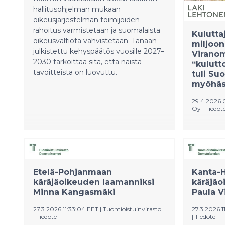
hallitusohjelman mukaan
oikeusjärjestelmän toimijoiden
rahoitus varmistetaan ja suomalaista
Kulutta
oikeusvaltiota vahvistetaan. Tänään
miljoon
julkistettu kehyspäätös vuosille 2027–
Viranom
2030 tarkoittaa sitä, että näistä
“kulutt
tavoitteista on luovuttu.
tuli Su
myöhäs
29.4.2026 
Oy
|
Tiedot
EU linjas
virheellis
maksaa ku
Suomessa
Etelä-Pohjanmaan
noudattan
Kanta-
käräjäoikeuden laamanniksi
käräjäo
vaihtelev
Minna Kangasmäki
Paula V
kuluttajar
Lautakunt
27.3.2026 11:33:04 EET
|
Tuomioistuinvirasto
27.3.2026 1
Viiveen h
|
Tiedote
|
Tiedote
miljoonia 