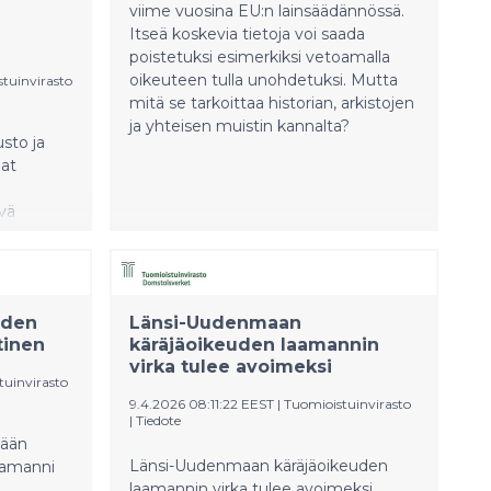
viime vuosina EU:n lainsäädännössä.
Itseä koskevia tietoja voi saada
poistetuksi esimerkiksi vetoamalla
oikeuteen tulla unohdetuksi. Mutta
tuinvirasto
mitä se tarkoittaa historian, arkistojen
ja yhteisen muistin kannalta?
sto ja
at
evä
raikkaan
ltöjä ja
ty.
uden
Länsi-Uudenmaan
tinen
käräjäoikeuden laamannin
virka tulee avoimeksi
tuinvirasto
9.4.2026 08:11:22 EEST
|
Tuomioistuinvirasto
|
Tiedote
nään
Länsi-Uudenmaan käräjäoikeuden
aamanni
laamannin virka tulee avoimeksi