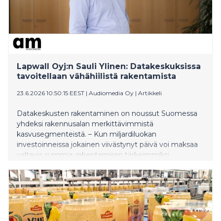
Lapwall Oyj:n Sauli Ylinen: Datakeskuksissa
tavoitellaan vähähiilistä rakentamista
23.6.2026 10:50:15 EEST
|
Audiomedia Oy
|
Artikkeli
Datakeskusten rakentaminen on noussut Suomessa
yhdeksi rakennusalan merkittävimmistä
kasvusegmenteistä. – Kun miljardiluokan
investoinneissa jokainen viivästynyt päivä voi maksaa
valtavia summia, rakentamisen tärkeimmiksi
kilpailutekijöiksi nousevat nopeus, toimitusvarmuus,
tekninen laatu ja riskienhallinta, sanoo
esivalmistettujen puuelementtien rakentamiseen
erikoistuneen LapWall Oyj:n tuote- ja kehityspäällikkö
Sauli Ylinen. Datakeskusrakentaminen uudistaa
rakentamisen toimintamalleja Vuoden 2025 elokuussa