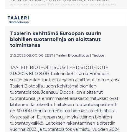
suunnittelemasta 110 miljoonan euron korotuksesta
virvoitusjuomaveroon on luovuttava, ja korotusten
asemesta tehtävä ennakoitavaa ja tasapuolista
veropolitiikkaa.
Taalerin kehittämä Euroopan suurin
biohiilen tuotantolinja on aloittanut
toimintansa
21.5.2025 08:00:00 EEST
|
Taaleri Bioteollisuus
|
Tiedote
TAALERI BIOTEOLLISUUS LEHDISTÖTIEDOTE
21.5.2025 KLO 8.00 Taalerin kehittämä Euroopan
suurin biohiilen tuotantolinja on aloittanut toimintansa
Taaleri Bioteollisuuden kehittämä biohiilen
tuotantolaitos, Joensuu Biocoal, on aloittanut
tuotantonsa, ja ensimmäiset asiakastoimitukset ovat
lähteneet laitokselta. Laitoksen tuotantokapasiteetti
on 60 000 tonnia torrefioitua biomassaa eli biohiiltä.
Kyseessä on Euroopan suurin yksittäinen biohiilen
tuotantoyksikkö. Laitoksen rakentaminen aloitettiin
vuonna 2023, ja tuotantolaitos valmistui vuoden 2024