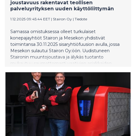
joustavuus rakentavat teollisen
palveluyrityksen uuden käyttöliittymän
1.12.2025 09:45:44 EET
|
Stairon Oy
|
Tiedote
Samassa omistuksessa olleet turkulaiset
konepajayhtiöt Stairon ja Mesekon yhdistivät
toimintansa 30.11.2025 sisaryhtiöfuusion avulla, jossa
Mesekon sulautui Stairon Oy:öön. Uudistuneen
Staironin muuntojoustava ja älykäs tuotanto
mukautuu saumattomasti vaativien asiakkaiden
tarpeisiin ja järjestelmiin. – Haluamme olla
teknologiateollisuuden kumppanina edelläkävijöitä.
Olemme rakentaneet Staironista 2030-luvun
käyttöliittymän valmistusteollisuuteen. Toimintamallin,
joka yhdistää skaalautuvuuden, laadun ja aidon
asiakasymmärryksen, kertoo toimitusjohtaja Timo
Kylä-Nikkilä.