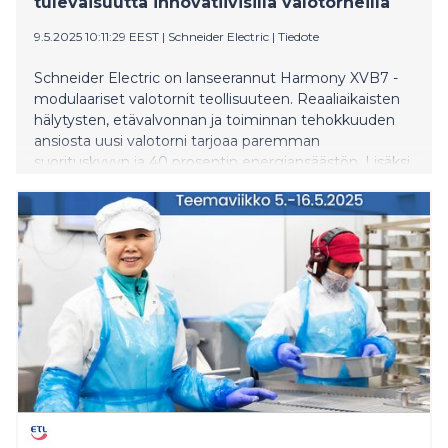
tulevaisuutta innovatiivisilla valotorneilla
9.5.2025 10:11:29 EEST
|
Schneider Electric
|
Tiedote
Schneider Electric on lanseerannut Harmony XVB7 -
modulaariset valotornit teollisuuteen. Reaaliaikaisten
hälytysten, etävalvonnan ja toiminnan tehokkuuden
ansiosta uusi valotorni tarjoaa paremman
suorituskyvyn ja 40 prosentin energiansäästön. Lisäksi
seisokkeja voidaan vähentää ja asennusaikaa lyhentää
jopa 90 prosenttia.