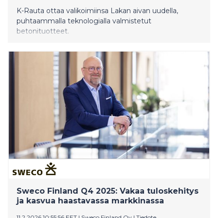
K-Rauta ottaa valikoimiinsa Lakan aivan uudella,
puhtaammalla teknologialla valmistetut
betonituotteet.
Sweco Finland Q4 2025: Vakaa tuloskehitys
ja kasvua haastavassa markkinassa
11.2.2026 10:55:56 EET
|
Sweco Finland Oy
|
Tiedote