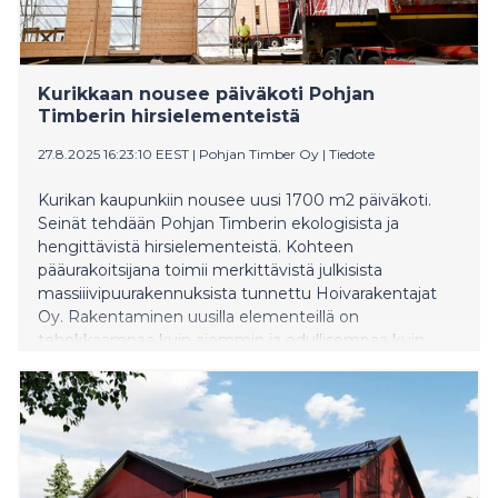
Kurikkaan nousee päiväkoti Pohjan
Timberin hirsielementeistä
27.8.2025 16:23:10 EEST
|
Pohjan Timber Oy
|
Tiedote
Kurikan kaupunkiin nousee uusi 1700 m2 päiväkoti.
Seinät tehdään Pohjan Timberin ekologisista ja
hengittävistä hirsielementeistä. Kohteen
pääurakoitsijana toimii merkittävistä julkisista
massiiivipuurakennuksista tunnettu Hoivarakentajat
Oy. Rakentaminen uusilla elementeillä on
tehokkaampaa kuin aiemmin ja edullisempaa kuin
tavanomainen paikallarakentaminen esivalmistuksen
ja lyhentyneen läpimenoajan ansiosta.