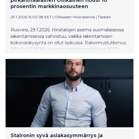
pirkanmaalainen Ollikainen nousi 10
prosentin markkinaosuuteen
29.1.2026 15:00:38 EET
|
Ollikaisen Hirsirakenne
|
Tiedote
Ruovesi, 29.1.2026. Hirsitalojen asema suomalaisessa
rakentamisessa vahvistuu, vaikka rakentamisen
kokonaiskysyntä on ollut laskussa. Rakennustutkimus
RTS Oy 1.1.2026 julkaistun Hirsitalomarkkinat 2022–
2025 -raportin mukaan teollisen hirren tilauskanta
kasvoi euromääräisesti peräti 46 prosenttia
edellisvuoteen verrattuna. Samaan aikaan puu- ja
kivitalojen tilauskannat ovat olleet laskusuunnassa.
Staironin syvä asiakasymmärrys ja