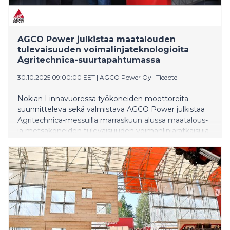
AGCO Power julkistaa maatalouden
tulevaisuuden voimalinjateknologioita
Agritechnica-suurtapahtumassa
30.10.2025 09:00:00 EET
|
AGCO Power Oy
|
Tiedote
Nokian Linnavuoressa työkoneiden moottoreita
suunnitteleva sekä valmistava AGCO Power julkistaa
Agritechnica-messuilla marraskuun alussa maatalous-
ja metsäkoneiden tulevaisuuden voimanlinjaratkaisuja
sekä -konsepteja. Agritechnica on maatalouskonealan
suurin ja tärkein tapahtuma, joka kokoaa viljelijät,
urakoitsijat, jälleenmyyjät ja valmistajat joka toinen
vuosi Hannoveriin.