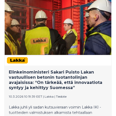
ajan.
Elinkeinoministeri Sakari Puisto Lakan
vastuullisen betonin tuotantolinjan
avajaisissa: “On tärkeää, että innovaatiota
syntyy ja kehittyy Suomessa”
10.3.2026 10:19:39 EET
|
Lakka
|
Tiedote
Lakka juhli yli sadan kutsuvieraan voimin Lakka IKI -
tuotteiden valmistuksen alkamista tehtaallaan