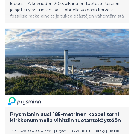
lopussa. Alkuvuoden 2025 aikana on tuotettu testieriä
ja ajettu ylös tuotantoa. Biohiilellä voidaan korvata
fossiilisia raaka-aineita ja tukea päästöjen vähentämistä
sellaisilla teollisuudenaloilla, joilla päästöjen
vähentäminen on haastavaa. Sillä voidaan korvata
kivihiiltä muun muassa teräs- ja
sementtiteollisuudessa. Biohiiltä voidaan myös
käyttää maanparannuksessa. Biohiili soveltuu drop-in-
tuotteena lähes sellaisenaan korvaamaan kivihiiltä te
Prysmianin uusi 185-metrinen kaapelitorni
Kirkkonummella vihittiin tuotantokäyttöön
14.5.2025 10:00:00 EEST
|
Prysmian Group Finland Oy
|
Tiedote