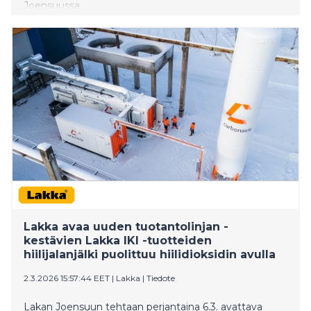
Joensuussa.
Lakka avaa uuden tuotantolinjan -
kestävien Lakka IKI -tuotteiden
hiilijalanjälki puolittuu hiilidioksidin avulla
2.3.2026 15:57:44 EET
|
Lakka
|
Tiedote
Lakan Joensuun tehtaan perjantaina 6.3. avattava