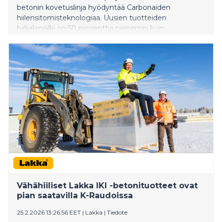
betonin kovetuslinja hyödyntää Carbonaiden
hiilensitomisteknologiaa. Uusien tuotteiden
hiilijalanjälki on 50 prosenttia pienempi kuin
perinteisesti valmistetuilla betonikivillä.
Vähähiiliset Lakka IKI -betonituotteet ovat
pian saatavilla K-Raudoissa
25.2.2026 13:26:56 EET
|
Lakka
|
Tiedote