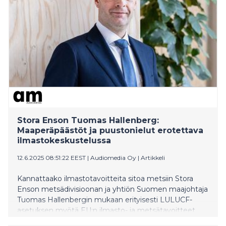
”Puutuoteteollisuudessa ja rakentamisessa tarvitaan
uusia ajatuksia”, sanoo Pohjan timber-hirsi Oy:n
toimitusjohtaja Onni Timlin.
Stora Enson Tuomas Hallenberg:
Maaperäpäästöt ja puustonielut erotettava
ilmastokeskustelussa
12.6.2025 08:51:22 EEST
|
Audiomedia Oy
|
Artikkeli
Kannattaako ilmastotavoitteita sitoa metsiin Stora
Enson metsädivisioonan ja yhtiön Suomen maajohtaja
Tuomas Hallenbergin mukaan erityisesti LULUCF-
asetuksen myötä EU:n ilmasto- ja metsätavoitteet
ovat tuoneet lisää painetta metsänielujen rooliin. –On