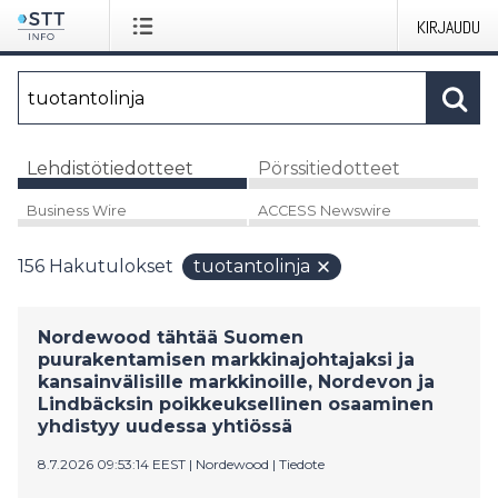
KIRJAUDU
Lehdistötiedotteet
Pörssitiedotteet
Business Wire
ACCESS Newswire
156
Hakutulokset
tuotantolinja
Nordewood tähtää Suomen
puurakentamisen markkinajohtajaksi ja
kansainvälisille markkinoille, Nordevon ja
Lindbäcksin poikkeuksellinen osaaminen
yhdistyy uudessa yhtiössä
8.7.2026 09:53:14 EEST
|
Nordewood
|
Tiedote