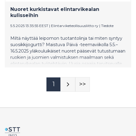
Nuoret kurkistavat elintarvikealan
kulisseihin
5.5.2025 13:35:55 EEST
|
Elintarviketeollisuusliitto ry
|
Tiedote
Miltä näyttää leipomon tuotantolinja tai miten syntyy
suosikkijogurtti? Maistuva Päivä -teemaviikolla 5.5.–
16.5.2025 yläkouluikäiset nuoret pääsevät tutustumaan
ruokien ja juomien valmistuksen maailmaan sekä
elintarvikealan työtehtäviin. Uusia osaajia tarvitsevalle
alalle profiilin nosto nuorten keskuudessa on erittäin
tärkeää, sillä vaikka ruoka on tuttu, ruoka-ala ei.
1
>>