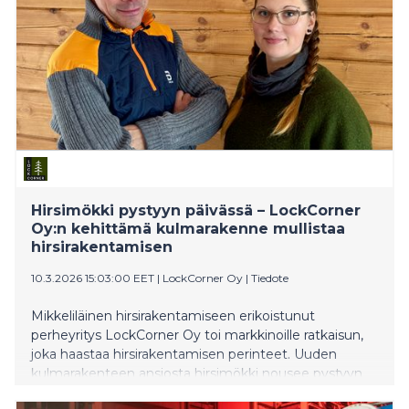
ensimmäistä kertaa hiilihapottomien tölkkituotteiden
valmistuksen.
Hirsimökki pystyyn päivässä – LockCorner
Oy:n kehittämä kulmarakenne mullistaa
hirsirakentamisen
10.3.2026 15:03:00 EET
|
LockCorner Oy
|
Tiedote
Mikkeliläinen hirsirakentamiseen erikoistunut
perheyritys LockCorner Oy toi markkinoille ratkaisun,
joka haastaa hirsirakentamisen perinteet. Uuden
kulmarakenteen ansiosta hirsimökki nousee pystyyn
päivässä ja pysyy kuivana koko rakentamisprosessin