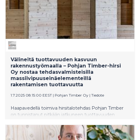
Välineitä tuottavuuden kasvuun
rakennustyömaalla – Pohjan Timber-hirsi
Oy nostaa tehdasvalmisteisilla
massiivipuuseinäelementeillä
rakentamisen tuottavuutta
1.7.2025 08:15:00 EEST
|
Pohjan Timber Oy
|
Tiedote
Haapavedellä toimiva hirsitalotehdas Pohjan Timber
on tunnistanut pitkään jatkuneen tuottavuuden
nollakasvun massiivipuurakentamisessa. Yritys onkin
kehittänyt rakennusliikeiden tarpeisiin täysin
uuudenlaisen ratkaisun, massiivipuuseinäelementin.