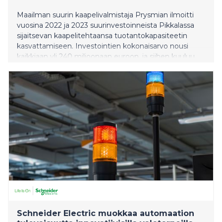
Maailman suurin kaapelivalmistaja Prysmian ilmoitti
vuosina 2022 ja 2023 suurinvestoinneista Pikkalassa
sijaitsevan kaapelitehtaansa tuotantokapasiteetin
kasvattamiseen. Investointien kokonaisarvo nousi
kaikkiaan yli 240 miljoonaan euroon, ja siihen kuuluu
uusi, 185 metriä korkea kaapelitorni, jonka avajaisia
vietettiin tehtaalla 14.5. Koko tehdasinvestoinnin
valmistuessa tehtaan valmistuskapasiteetti yli
kaksinkertaistuu.
Schneider Electric muokkaa automaation