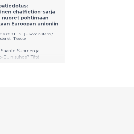
atiedotus:
inen chatfiction-sarja
a nuoret pohtimaan
aan Euroopan unioniin
12:30:00 EEST
|
Ulkoministeriö /
steriet
|
Tiedote
 Sääntö-Suomen ja
o-EU:n suhde? Tätä
n Turun
orkeakoulun opiskelijoiden
elemassa ja toteuttamassa,
sessa chatfiction-sarjassa.
 Suomi ja muut maat
houkutusten saarelle, jossa
a EU:n suhdetta koetellaan.
nen sarja syntyi osana Turun
orkeakoulun viestinnän
a Eurooppatiedotuksen
tä.