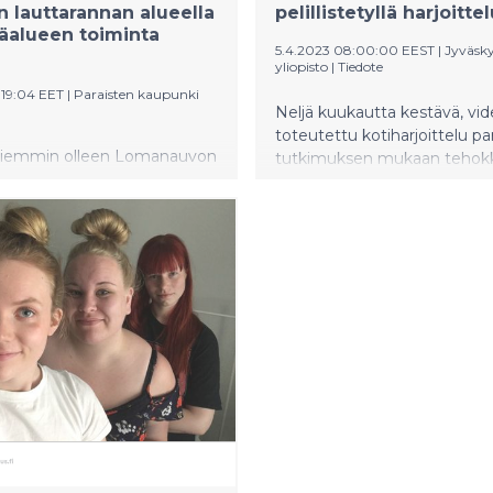
n lauttarannan alueella
pelillistetyllä harjoittel
ntäalueen toiminta
5.4.2023 08:00:00 EEST
|
Jyväsk
yliopisto
|
Tiedote
3:19:04 EET
|
Paraisten kaupunki
Neljä kuukautta kestävä, vid
toteutettu kotiharjoittelu p
 aiemmin olleen Lomanauvon
tutkimuksen mukaan teho
lueen toiminta on päättynyt
liikkumiskykyä kuin tavano
ituksen ja toimijan
leikkauksen jälkeinen kotiharj
ä sopimuksesta.