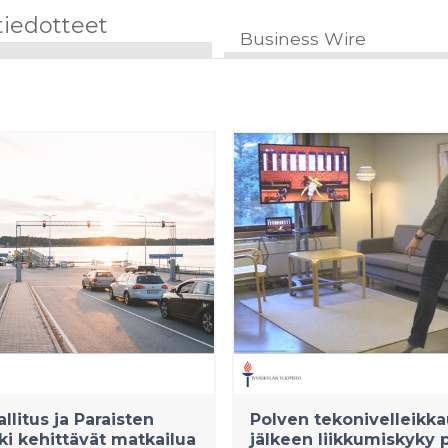
tiedotteet
Business Wire
llitus ja Paraisten
Polven tekonivelleikk
i kehittävät matkailua
jälkeen liikkumiskyky 