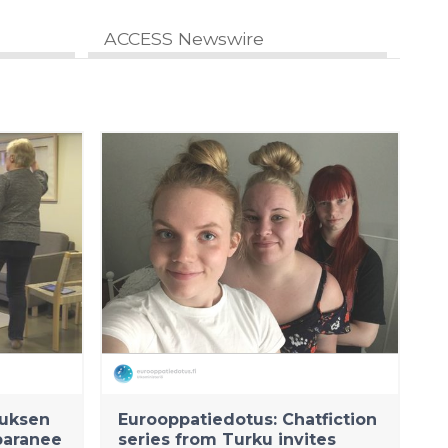
ACCESS Newswire
auksen
Eurooppatiedotus: Chatfiction
paranee
series from Turku invites