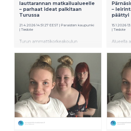
lauttarannan matkailualueelle
Pärnäsi
– parhaat ideat palkitaan
– leiri
Turussa
päättyi
21.4.2026 14:51:27 EEST
|
Paraisten kaupunki
15.1.2026 1
|
Tiedote
|
Tiedote
Turun ammattikorkeakoulun
Alueella
opiskelijat esittelevät maanantaina
leirintäa
27.4.2026 kehittämisideoita Paraisten
Metsähall
Nauvossa sijaitsevalle Pärnäsin
yhteisest
lauttarannan alueelle.
Metsähallituksen, Paraisten
kaupungin ja Turun
ammattikorkeakoulun
yhteishankkeessa syntyneitä parhaita
opiskelijatöitä palkitaan samana
päivänä järjestettävässä
loppuseminaarissa Turussa.