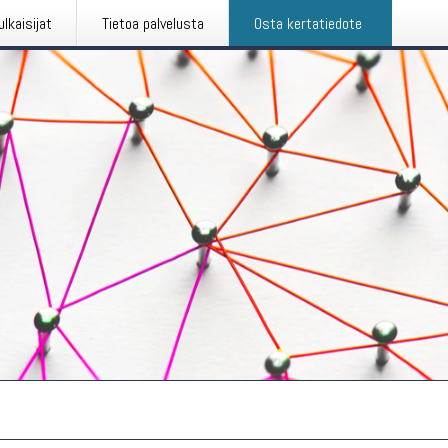
ulkaisijat
Tietoa palvelusta
Osta kertatiedote