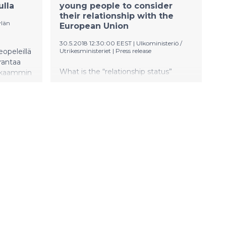
ulla
young people to consider
their relationship with the
ylän
European Union
30.5.2018 12:30:00 EEST
|
Ulkoministeriö /
eopeleillä
Utrikesministeriet
|
Press release
arantaa
What is the “relationship status”
kkaammin
between “rules-loving” Finland and
mainen
the “bureaucratic” EU? This will be put
oittelu.
to test in a chatfiction series in three
episodes, planned and carried out by
students of Turku University of
Applied Sciences. In the series,
Finland and other countries land on
an island of temptations, where the
Finland-EU relationship is tested. The
humorous series was created as part
of a communications course
organised by Turku University of
Applied Sciences in cooperation with
Europe Information.