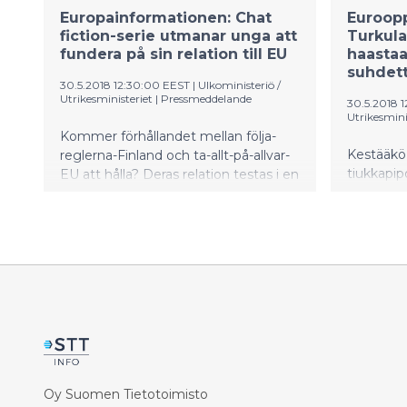
Europainformationen: Chat
Euroopp
fiction-serie utmanar unga att
Turkula
fundera på sin relation till EU
haasta
suhdett
30.5.2018 12:30:00 EEST
|
Ulkoministeriö /
Utrikesministeriet
|
Pressmeddelande
30.5.2018 
Utrikesmini
Kommer förhållandet mellan följa-
Kestääkö
reglerna-Finland och ta-allt-på-allvar-
tiukkapip
EU att hålla? Deras relation testas i en
testataa
chat fiction-serie i tre delar som
ammattik
skrivits och producerats av
suunnitt
studerande vid Åbo yrkeshögskola. I
kolmiosai
serien hamnar Finland och andra
Sarjassa
länder på en frestelsernas ö där
joutuvat 
Finlands och EU:s relation sätts på
Suomen j
prov. Den humoristiska serien har
Humoristi
uppstått i samarbete mellan
ammattik
Europainformationen och en kurs i
kurssin j
kommunikationslära vid Åbo
yhteistyö
yrkeshögskola.
Oy Suomen Tietotoimisto