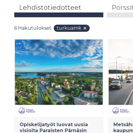
Lehdistötiedotteet
Pörssi
6
Hakutulokset
turkuamk
Opiskelijatyöt luovat uusia
Metsäha
visioita Paraisten Pärnäsin
kaupunk