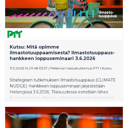
Kutsu: Mitä opimme
ilmastotuuppaamisesta? Ilmastotuuppaus-
hankkeen loppuseminaari 3.6.2026
11.5.2026 14:01:48 EEST
|
Pellervon taloustutkimus PTT
|
Kutsu
Strategisen tutkimuksen Ilmastotuuppaus (CLIMATE
NUDGE) -hankkeen loppuseminaari järjestetään
Helsingissä 3.6.2026. Tilaisuudessa esitellään lähes
kuusivuotisen tutkimus- ja kehittämistyön keskeiset
tulokset siitä, miten käyttäytymistieteellisin
ohjauskeinoin voidaan vähentää liikenteen
kasvihuonekaasupäästöjä ja vahvistaa metsien
hiilinieluja.