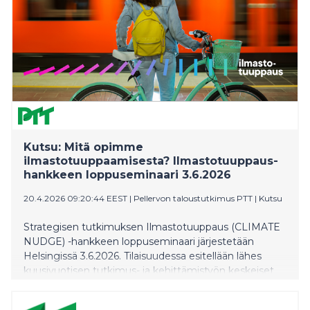
Kutsu: Mitä opimme
ilmastotuuppaamisesta? Ilmastotuuppaus-
hankkeen loppuseminaari 3.6.2026
20.4.2026 09:20:44 EEST
|
Pellervon taloustutkimus PTT
|
Kutsu
Strategisen tutkimuksen Ilmastotuuppaus (CLIMATE
NUDGE) -hankkeen loppuseminaari järjestetään
Helsingissä 3.6.2026. Tilaisuudessa esitellään lähes
kuusivuotisen tutkimus- ja kehittämistyön keskeiset
tulokset siitä, miten käyttäytymistieteellisin
ohjauskeinoin voidaan vähentää liikenteen