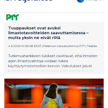
Tuuppaukset ovat avuksi
ilmastotavoitteiden saavuttamisessa –
mutta yksin ne eivät riitä
4.6.2026 10:36:08 EEST
|
Pellervon taloustutkimus PTT
|
Tiedote
Tutkimushankkeen tulokset osoittavat, että ihmisten
arjen ilmastovalintoja voidaan tukea
käyttäytymistieteellisin keinoin. Vaikutukset jäävät
kuitenkin rajallisiksi, jos tuuppaukset eivät kytkeydy
laajempiin ilmastotoimiin.