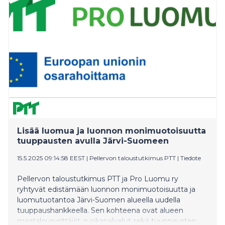
kasvihuonekaasupäästöjä ja vahvistaa metsien
hiilinieluja.
Lisää luomua ja luonnon monimuotoisuutta
tuuppausten avulla Järvi-Suomeen
15.5.2025 09:14:58 EEST
|
Pellervon taloustutkimus PTT
|
Tiedote
Pellervon taloustutkimus PTT ja Pro Luomu ry
ryhtyvät edistämään luonnon monimuotoisuutta ja
luomutuotantoa Järvi-Suomen alueella uudella
tuuppaushankkeella. Sen kohteena ovat alueen
maatalousyrittäjät, ruokapalvelut sekä tuuppausten