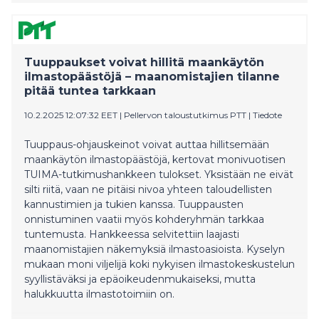
käytöstä ympäristötyössä kiinnostuneet tahot.
Tuuppaukset voivat hillitä maankäytön
ilmastopäästöjä – maanomistajien tilanne
pitää tuntea tarkkaan
10.2.2025 12:07:32 EET
|
Pellervon taloustutkimus PTT
|
Tiedote
Tuuppaus-ohjauskeinot voivat auttaa hillitsemään
maankäytön ilmastopäästöjä, kertovat monivuotisen
TUIMA-tutkimushankkeen tulokset. Yksistään ne eivät
silti riitä, vaan ne pitäisi nivoa yhteen taloudellisten
kannustimien ja tukien kanssa. Tuuppausten
onnistuminen vaatii myös kohderyhmän tarkkaa
tuntemusta. Hankkeessa selvitettiin laajasti
maanomistajien näkemyksiä ilmastoasioista. Kyselyn
mukaan moni viljelijä koki nykyisen ilmastokeskustelun
syyllistäväksi ja epäoikeudenmukaiseksi, mutta
halukkuutta ilmastotoimiin on.