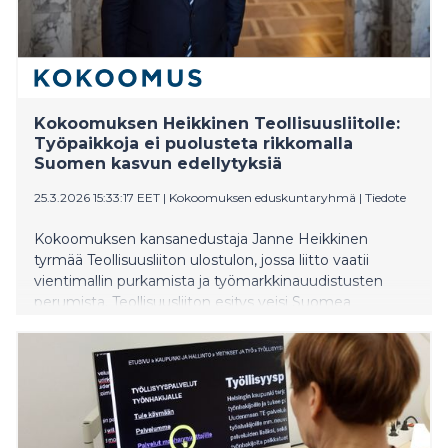
Kokoomuksen Heikkinen Teollisuusliitolle:
Työpaikkoja ei puolusteta rikkomalla
Suomen kasvun edellytyksiä
25.3.2026 15:33:17 EET
|
Kokoomuksen eduskuntaryhmä
|
Tiedote
Kokoomuksen kansanedustaja Janne Heikkinen
tyrmää Teollisuusliiton ulostulon, jossa liitto vaatii
vientimallin purkamista ja työmarkkinauudistusten
perumista. Teollisuusliiton esitys veisi Suomea
taaksepäin: vientimalli romukoppaan ja lakot takaisin
painostuskeinoksi sivullisten kustannuksella. Heikkisen
mukaan työntekijän etu on vakaat työmarkkinat, jossa
yritykset uskaltavat investoida ja työllistää myös
tulevaisuudessa.