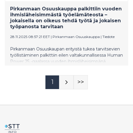
Pirkanmaan Osuuskauppa palkittiin vuoden
ihmisläheisimmästä työelämäteosta –
jokaisella on oikeus tehdä työtä ja jokaisen
työpanosta tarvitaan
28.11.2025 08:57:21 EET
|
Pirkanmaan Osuuskauppa
|
Tiedote
Pirkanmaan Osuuskaupan erityistä tukea tarvitsevien
työllistäminen palkittiin eilen valtakunnallisessa Human
Power 25 -gaalassa vuoden ihmisläheisimpänä
työelämätekona. Moni erityistä tukea tarvitseva
haluaisi ja pystyisi tekemään työtä, jos siihen olisi
mahdollisuus. Sen sijaan he saattavat kuitenkin olla
1
>>
erinäisten tukipalveluiden piirissä tai eläkkeellä. Miten
he pääsevät yhteiskunnan aktiivisiksi jäseniksi?