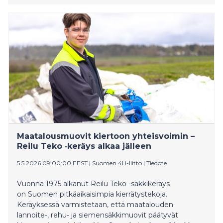
kannattava liiketoiminta haastavassa
markkinatilanteessa.
Maatalousmuovit kiertoon yhteisvoimin –
Reilu Teko ‑keräys alkaa jälleen
5.5.2026 09:00:00 EEST
|
Suomen 4H-liitto
|
Tiedote
Vuonna 1975 alkanut Reilu Teko -säkkikeräys
on Suomen pitkäaikaisimpia kierrätystekoja.
Keräyksessä varmistetaan, että maatalouden
lannoite-, rehu- ja siemensäkkimuovit päätyvät