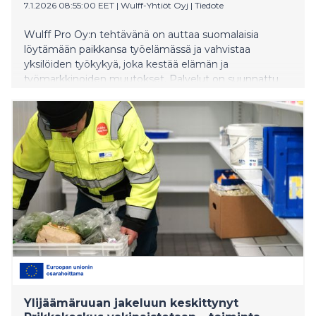
7.1.2026 08:55:00 EET
|
Wulff-Yhtiöt Oyj
|
Tiedote
Wulff Pro Oy:n tehtävänä on auttaa suomalaisia
löytämään paikkansa työelämässä ja vahvistaa
yksilöiden työkykyä, joka kestää elämän ja
työmarkkinoiden muutokset. Palvelut on suunnattu
kunnille, työllisyysalueille ja työnantajille, jotka haluavat
rakentaa vaikuttavia ja kestäviä työllisyyden ratkaisuja.
Ylijäämäruuan jakeluun keskittynyt