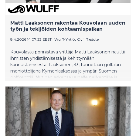
Matti Laaksonen rakentaa Kouvolaan uuden
työn ja tekijöiden kohtaamispaikan
8.4.2026 14:07:23 EEST
|
Wulff-Yhtiöt Oyj
|
Tiedote
Kouvolasta ponnistava yrittäjä Matti Laaksonen nauttii
ihmisten yhdistämisestä ja kehittymään
kannustamisesta. Laaksonen, 33, tunnetaan golfalan
moniottelijana Kymenlaaksossa ja ympäri Suomen
golfkenttiä. Nyt hän askeltaa uudelle pelikentälle ja
käynnistää Wulff Works Kouvolan. Tavoitteena on
rakentaa alueelle henkilöstöpalvelu, jossa bisnes
tehdään ihmistä varten, ei toisin päin.