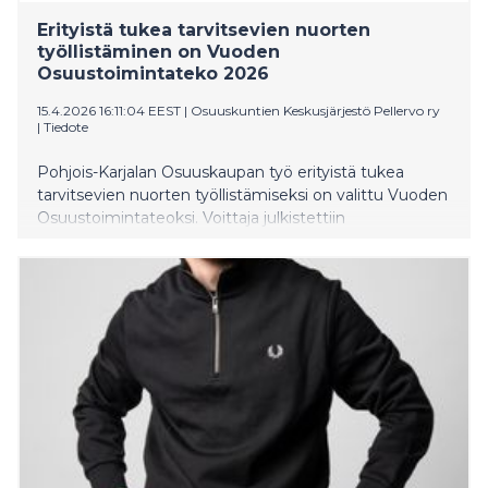
Erityistä tukea tarvitsevien nuorten
työllistäminen on Vuoden
Osuustoimintateko 2026
15.4.2026 16:11:04 EEST
|
Osuuskuntien Keskusjärjestö Pellervo ry
|
Tiedote
Pohjois-Karjalan Osuuskaupan työ erityistä tukea
tarvitsevien nuorten työllistämiseksi on valittu Vuoden
Osuustoimintateoksi. Voittaja julkistettiin
Osuuskuntien Keskusjärjestö Pellervon vuosittain
järjestämässä Pellervon Päivässä 15. huhtikuuta 2026
Helsingin Kulttuurikasarmilla.