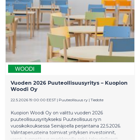
Vuoden 2026 Puuteollisuusyritys – Kuopion
Woodi Oy
22.5.2026 19:00:00 EEST
|
Puuteollisuus ry
|
Tiedote
Kuopion Woodi Oy on valittu vuoden 2026
puuteollisuusyritykseksi Puuteollisuus ry:n
vuosikokouksessa Seinäjoella perjantaina 22.5.2026.
Valintaperusteina toimivat yrityksen investoinnit,
vienti, tunnettuus markkinoilla sekä taloudellisesti