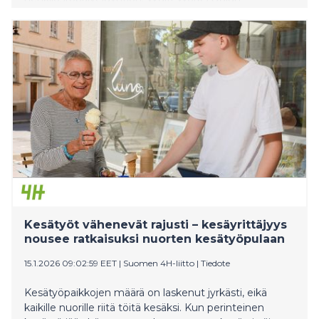
joukkueeseen. Kukkonen kertoo päätöksensä taustalla
olevan ennen kaikkea ihmiset, arvot ja tahto rakentaa
työelämää, jossa ihminen on ykkönen.
Kesätyöt vähenevät rajusti – kesäyrittäjyys
nousee ratkaisuksi nuorten kesätyöpulaan
15.1.2026 09:02:59 EET
|
Suomen 4H-liitto
|
Tiedote
Kesätyöpaikkojen määrä on laskenut jyrkästi, eikä
kaikille nuorille riitä töitä kesäksi. Kun perinteinen