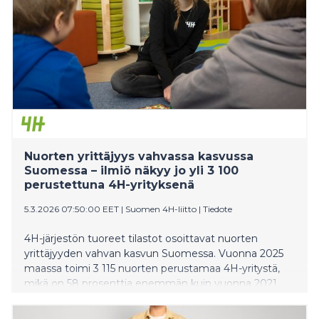
Nuorten yrittäjyys vahvassa kasvussa
Suomessa – ilmiö näkyy jo yli 3 100
perustettuna 4H-yrityksenä
5.3.2026 07:50:00 EET
|
Suomen 4H-liitto
|
Tiedote
4H-järjestön tuoreet tilastot osoittavat nuorten
yrittäjyyden vahvan kasvun Suomessa. Vuonna 2025
maassa toimi 3 115 nuorten perustamaa 4H-yritystä,
mikä on 58 prosenttia enemmän kuin vuonna 2021.
Yritysten yhteenlaskettu liikevaihto on
noussut 5,34 miljoonaan euroon. Kasvun taustalla