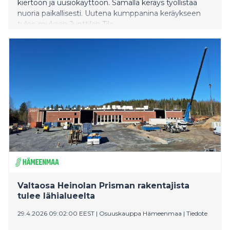
kiertoon ja uusiokäyttöön. Samalla keräys työllistää
nuoria paikallisesti. Uutena kumppanina keräykseen
tulee mukaan Junttilan Tila.
Valtaosa Heinolan Prisman rakentajista
tulee lähialueelta
29.4.2026 09:02:00 EEST
|
Osuuskauppa Hämeenmaa
|
Tiedote