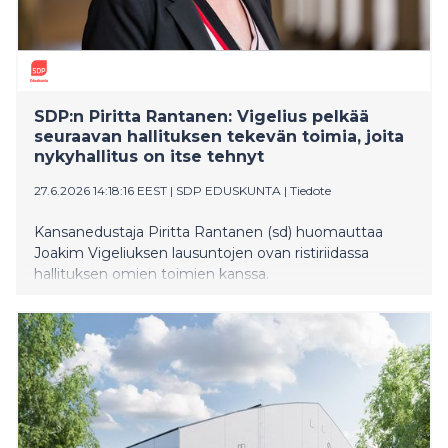
SDP:n Piritta Rantanen: Vigelius pelkää
seuraavan hallituksen tekevän toimia, joita
nykyhallitus on itse tehnyt
27.6.2026 14:18:16 EEST
|
SDP EDUSKUNTA
|
Tiedote
Kansanedustaja Piritta Rantanen (sd) huomauttaa
Joakim Vigeliuksen lausuntojen ovan ristiriidassa
hallituksen omien toimien kanssa.