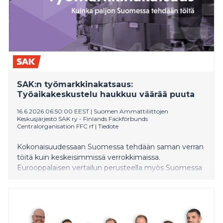
SAK:n työmarkkinakatsaus:
Työaikakeskustelu haukkuu väärää puuta
16.6.2026 06:50:00 EEST
|
Suomen Ammattiliittojen
Keskusjärjestö SAK ry - Finlands Fackförbunds
Centralorganisation FFC rf
|
Tiedote
Kokonaisuudessaan Suomessa tehdään saman verran
töitä kuin keskeisimmissä verrokkimaissa.
Eurooppalaisen vertailun perusteella myös Suomessa
lomapäivien määrä on keskimääräistä tasoa.
Suomessa on käytännössä yksi lomapäivä enemmän
kuin maajoukossa keskimäärin. Ongelmat ovatkin ihan
muualla.