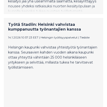
kesätyö jää yhä useammalta saamatta, kesäyrittäjyys
nousee yhdeksi ratkaisuksi nuorten kesätyöpulaan ja
kunnille keinoksi tukea nuorten työllistymistä.
Työtä Stadiin: Helsinki vahvistaa
kumppanuutta työnantajien kanssa
14.1.2026 10:57:23 EET
|
Helsingin työllisyyspalvelut
|
Tiedote
Helsingin kaupunki vahvistaa yhteistyötä työnantajien
kanssa. Seuraavien kahden vuoden aikana kaupunki
ottaa yhteyttä vähintään 25 000 helsinkiläiseen
yritykseen ja selvittää, millaista tukea he tarvitsevat
työllistämiseen.