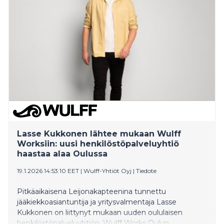
näkyvät sekä heikentynyt kesätyötilanne että nuorten
selkeä asennemuutos: yhä useampi haluaa työllistää
itse itsensä.
Lasse Kukkonen lähtee mukaan Wulff
Worksiin: uusi henkilöstöpalveluyhtiö
haastaa alaa Oulussa
19.1.2026 14:53:10 EET
|
Wulff-Yhtiöt Oyj
|
Tiedote
Pitkäaikaisena Leijonakapteenina tunnettu
jääkiekkoasiantuntija ja yritysvalmentaja Lasse
Kukkonen on liittynyt mukaan uuden oululaisen
henkilöstöpalveluyhtiön, Wulff Works Oulun