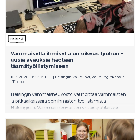
Vammaisella ihmisellä on oikeus työhön –
uusia avauksia haetaan
täsmätyöllistymiseen
10.3.2026 10:32:05 EET
|
Helsingin kaupunki, kaupunginkanslia
|
Tiedote
Helsingin vammaisneuvosto vauhdittaa vammaisten
ja pitkäaikaissairaiden ihmisten työllistymistä
Helsingissä. Vammaisneuvoston yhteistyötilaisuus
kokoaa laajasti täsmätyöllistymisestä kiinnostuneita
tahoja kaupungintalon Tapahtumatorille 19.
maaliskuuta.