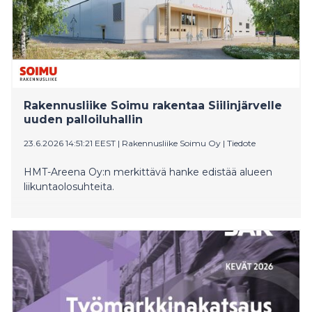
Rakennusliike Soimu rakentaa Siilinjärvelle
uuden palloiluhallin
23.6.2026 14:51:21 EEST
|
Rakennusliike Soimu Oy
|
Tiedote
HMT-Areena Oy:n merkittävä hanke edistää alueen
liikuntaolosuhteita.