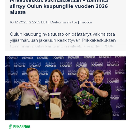
Prikkakeskus vakinaistetaan – toiminta
siirtyy Oulun kaupungille vuoden 2026
alussa
10.12.2025 12:55:55 EET
|
Diakonissalaitos
|
Tiedote
Oulun kaupunginvaltuusto on päättänyt vakinaistaa
ylijäämäruuan jakeluun keskittyvän Prikkakeskuksen
toiminnan osaksi kaupungin palveluja vuoden 2026
alusta. Päätös on merkittävä askel hävikkiruoan
hyödyntämisessä sekä osallisuuden ja työllisyyden
edistämisessä.