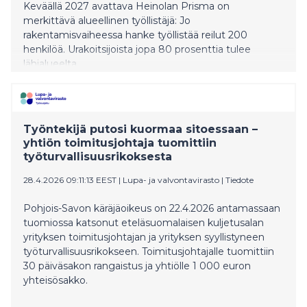
Keväällä 2027 avattava Heinolan Prisma on
merkittävä alueellinen työllistäjä: Jo
rakentamisvaiheessa hanke työllistää reilut 200
henkilöä. Urakoitsijoista jopa 80 prosenttia tulee
lähialueelta.
Työntekijä putosi kuormaa sitoessaan –
yhtiön toimitusjohtaja tuomittiin
työturvallisuusrikoksesta
28.4.2026 09:11:13 EEST
|
Lupa- ja valvontavirasto
|
Tiedote
Pohjois-Savon käräjäoikeus on 22.4.2026 antamassaan
tuomiossa katsonut eteläsuomalaisen kuljetusalan
yrityksen toimitusjohtajan ja yrityksen syyllistyneen
työturvallisuusrikokseen. Toimitusjohtajalle tuomittiin
30 päiväsakon rangaistus ja yhtiölle 1 000 euron
yhteisösakko.