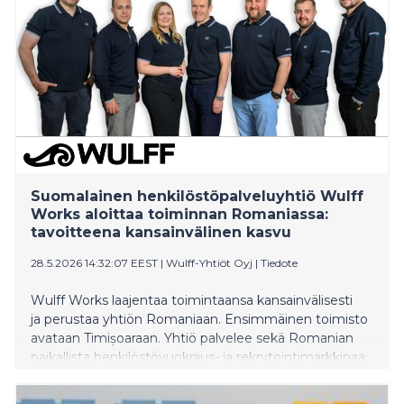
Suomalainen henkilöstöpalveluyhtiö Wulff
Works aloittaa toiminnan Romaniassa:
tavoitteena kansainvälinen kasvu
28.5.2026 14:32:07 EEST
|
Wulff-Yhtiöt Oyj
|
Tiedote
Wulff Works laajentaa toimintaansa kansainvälisesti
ja perustaa yhtiön Romaniaan. Ensimmäinen toimisto
avataan Timișoaraan. Yhtiö palvelee sekä Romanian
paikallista henkilöstövuokraus- ja rekrytointimarkkinaa
että Suomen työmarkkinoita kansainvälisen
työvoiman saatavuudessa.