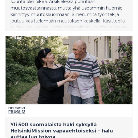
suunta olisi oikea. Arkikielessä puhutaan
muutosvastarinnasta, mutta yhä useammin huomio
kiinnittyy muutoskuormaan. Siihen, mitä työntekijä
joutuu käsittelemään muutoksen keskellä. Käsitteellä
ei ole vielä vakiintunutta määritelmää, mutta se kuvaa
ilmiötä, jonka monet tunnistavat työelämästä.
Yli 500 suomalaista haki syksyllä
HelsinkiMission vapaaehtoiseksi – halu
auttaa luo toivoa