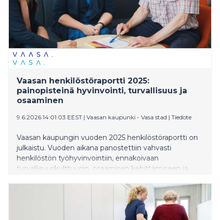
Vaasan henkilöstöraportti 2025:
painopisteinä hyvinvointi, turvallisuus ja
osaaminen
9.6.2026 14:01:03 EEST
|
Vaasan kaupunki - Vasa stad
|
Tiedote
Vaasan kaupungin vuoden 2025 henkilöstöraportti on
julkaistu. Vuoden aikana panostettiin vahvasti
henkilöstön työhyvinvointiin, ennakoivaan
turvallisuuskulttuuriin, osaamisen kehittämiseen ja
työnantajavetovoiman vahvistamiseen.