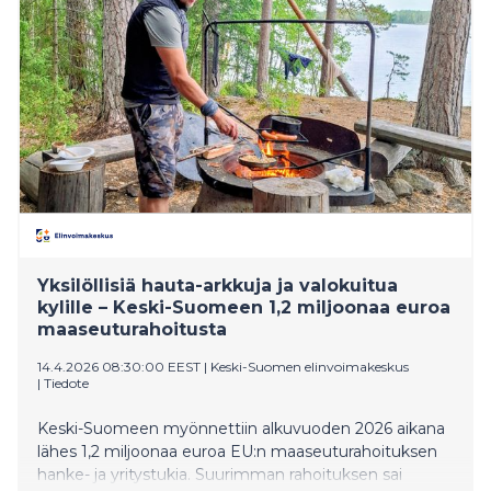
Yksilöllisiä hauta-arkkuja ja valokuitua
kylille – Keski-Suomeen 1,2 miljoonaa euroa
maaseuturahoitusta
14.4.2026 08:30:00 EEST
|
Keski-Suomen elinvoimakeskus
|
Tiedote
Keski-Suomeen myönnettiin alkuvuoden 2026 aikana
lähes 1,2 miljoonaa euroa EU:n maaseuturahoituksen
hanke- ja yritystukia. Suurimman rahoituksen sai