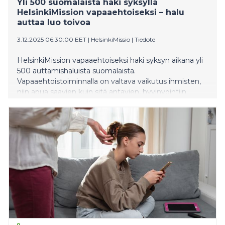
Yli 500 suomalaista haki syksyllä
HelsinkiMission vapaaehtoiseksi – halu
auttaa luo toivoa
3.12.2025 06:30:00 EET
|
HelsinkiMissio
|
Tiedote
HelsinkiMission vapaaehtoiseksi haki syksyn aikana yli
500 auttamishaluista suomalaista.
Vapaaehtoistoiminnalla on valtava vaikutus ihmisten,
niin apua saavien kuin sitä antavien, hyvinvointiin.