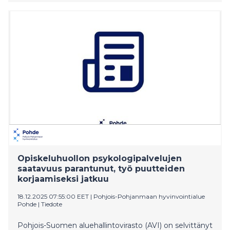
laajakaistan rakentamishanke Äänekoskella.
Opiskeluhuollon psykologipalvelujen
saatavuus parantunut, työ puutteiden
korjaamiseksi jatkuu
18.12.2025 07:55:00 EET
|
Pohjois-Pohjanmaan hyvinvointialue
Pohde
|
Tiedote
Pohjois-Suomen aluehallintovirasto (AVI) on selvittänyt