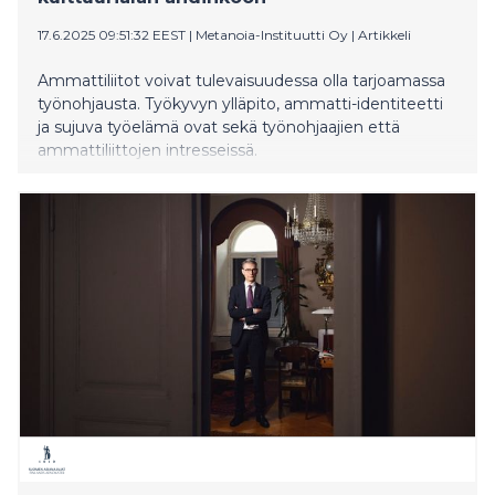
17.6.2025 09:51:32 EEST
|
Metanoia-Instituutti Oy
|
Artikkeli
Ammattiliitot voivat tulevaisuudessa olla tarjoamassa
työnohjausta. Työkyvyn ylläpito, ammatti-identiteetti
ja sujuva työelämä ovat sekä työnohjaajien että
ammattiliittojen intresseissä.