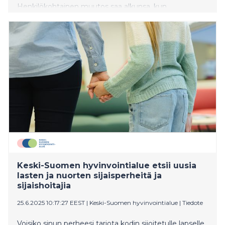
Henkilökohtainen muutos saa alkunsa, kun
työtehtävät eivät tarjoa aikaisemman kaltaista
onnistumisen tunnetta. Ratkaisu uuden oppimiseen
voi löytyä sieltä missä kokee tarpeen kehittyä.
Työelämä on rajaton oivallusten aarreaitta.
Keski-Suomen hyvinvointialue etsii uusia
lasten ja nuorten sijaisperheitä ja
sijaishoitajia
25.6.2025 10:17:27 EEST
|
Keski-Suomen hyvinvointialue
|
Tiedote
Voisiko sinun perheesi tarjota kodin sijoitetulle lapselle