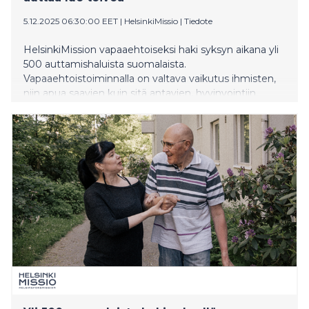
5.12.2025 06:30:00 EET
|
HelsinkiMissio
|
Tiedote
HelsinkiMission vapaaehtoiseksi haki syksyn aikana yli
500 auttamishaluista suomalaista.
Vapaaehtoistoiminnalla on valtava vaikutus ihmisten,
niin apua saavien kuin sitä antavien, hyvinvointiin.