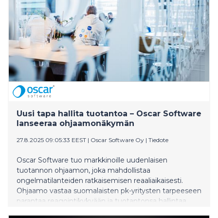
Uusi tapa hallita tuotantoa – Oscar Software
lanseeraa ohjaamonäkymän
27.8.2025 09:05:33 EEST
|
Oscar Software Oy
|
Tiedote
Oscar Software tuo markkinoille uudenlaisen
tuotannon ohjaamon, joka mahdollistaa
ongelmatilanteiden ratkaisemisen reaaliaikaisesti.
Ohjaamo vastaa suomalaisten pk-yritysten tarpeeseen
parantaa reagointikykyään ja tuotantonsa hallintaa,
kun teollisuuden toimiala on jälleen kääntymässä