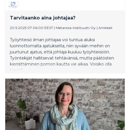
Tarvitaanko aina johtajaa?
20.5.2025 07:06:00 EEST
|
Metanoia-Instituutti Oy
|
Artikkeli
Työyhteisö ilman johtajaa voi tuntua aluksi
luonnottomalta ajatukselta, niin syvään meihin on
juurtunut ajatus, että johtaja kuuluu työyhteisöön.
Työntekijät hallitsevat tehtävänsä, mutta päätösten
kierrättäminen pomon kautta vie aikaa. Voisiko olla
toisin?