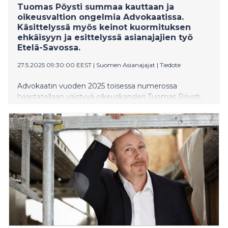
Tuomas Pöysti summaa kauttaan ja
oikeusvaltion ongelmia Advokaatissa.
Käsittelyssä myös keinot kuormituksen
ehkäisyyn ja esittelyssä asianajajien työ
Etelä-Savossa.
27.5.2025 09:30:00 EEST
|
Suomen Asianajajat
|
Tiedote
Advokaatin vuoden 2025 toisessa numerossa
haastatellaan väistyvä oikeuskansleri Tuomas Pöysti,
jonka mukaan viranomaisten on tartuttava
tehokkaammin krooniseen lähisuhdeväkivaltaan.
Lehdessä myös selvitetään, miten asianajajat voivat
käsitellä työn hankalia tilanteita ja ehkäistä
kuormitusta sekä esitellään asianajajien arkea Etelä-
Savossa.