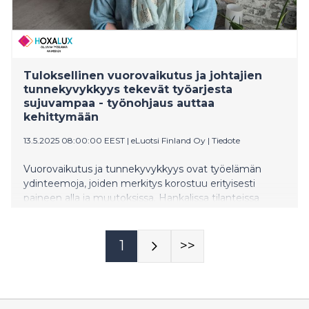
Tuloksellinen vuorovaikutus ja johtajien
tunnekyvykkyys tekevät työarjesta
sujuvampaa - työnohjaus auttaa
kehittymään
13.5.2025 08:00:00 EEST
|
eLuotsi Finland Oy
|
Tiedote
Vuorovaikutus ja tunnekyvykkyys ovat työelämän
ydinteemoja, joiden merkitys korostuu erityisesti
paineen alla ja muutoksissa. Hankalissa tilanteissa
johtajien tunnekyvykkyys ja työssä jaksaminen ovat
usein ratkaisevassa roolissa. Näitä taitoja voidaan
kehittää työnohjauksessa.
1
>>