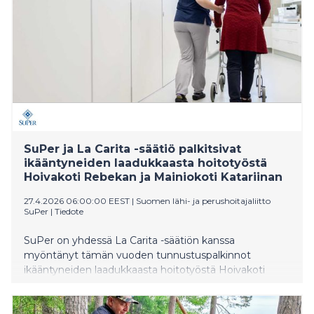
SuPer ja La Carita -säätiö palkitsivat
ikääntyneiden laadukkaasta hoitotyöstä
Hoivakoti Rebekan ja Mainiokoti Katariinan
27.4.2026 06:00:00 EEST
|
Suomen lähi- ja perushoitajaliitto
SuPer
|
Tiedote
SuPer on yhdessä La Carita -säätiön kanssa
myöntänyt tämän vuoden tunnustuspalkinnot
ikääntyneiden laadukkaasta hoitotyöstä Hoivakoti
Rebekalle Savonlinnaan sekä Mainiokoti Katariinalle
Kaarinaan.