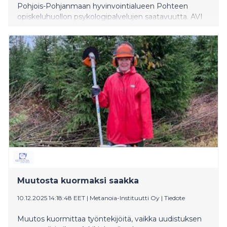
Pohjois-Pohjanmaan hyvinvointialueen Pohteen
opiskeluhuollon psykologipalvelujen saatavuutta. AVI
toteaa, että Pohteella on tehty oikeansuuntaisia
toimenpiteitä palvelujen saatavuuden parantamiseksi,
mutta puutteita on yhä. Pohde jatkaa työskentelyä
tilanteen parantamiseksi.
Muutosta kuormaksi saakka
10.12.2025 14:18:48 EET
|
Metanoia-Instituutti Oy
|
Tiedote
Muutos kuormittaa työntekijöitä, vaikka uudistuksen