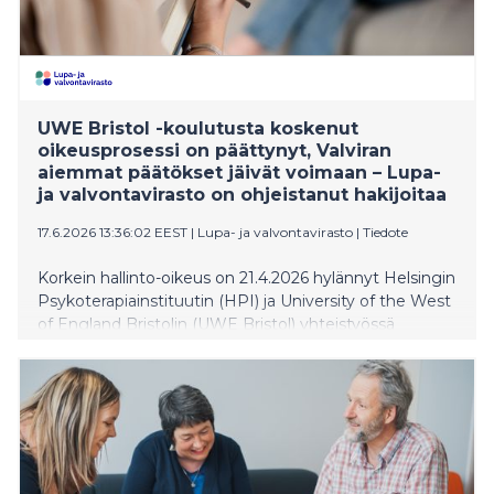
UWE Bristol -koulutusta koskenut
oikeusprosessi on päättynyt, Valviran
aiemmat päätökset jäivät voimaan – Lupa-
ja valvontavirasto on ohjeistanut hakijoitaa
17.6.2026 13:36:02 EEST
|
Lupa- ja valvontavirasto
|
Tiedote
Korkein hallinto-oikeus on 21.4.2026 hylännyt Helsingin
Psykoterapiainstituutin (HPI) ja University of the West
of England Bristolin (UWE Bristol) yhteistyössä
toteutettua Solution Focused Therapy -koulutusta
koskevat valituslupahakemukset. Aiemmat Valviran
kielteiset päätökset jäävät voimaan, eikä koulutus
oikeuta psykoterapeutin ammattinimikkeen käyttöön
Suomessa. Lupa- ja valvontavirasto on ollut
yhteydessä niihin hakijoihin, joiden asia on edelleen
vireillä, ja ohjeistanut heitä jatkotoimista.