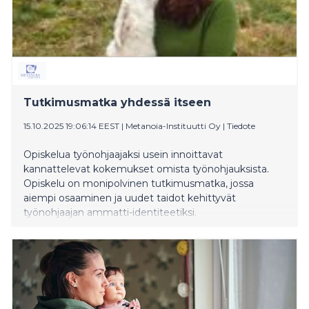
Tutkimusmatka yhdessä itseen
15.10.2025 19:06:14 EEST
|
Metanoia-Instituutti Oy
|
Tiedote
Opiskelua työnohjaajaksi usein innoittavat
kannattelevat kokemukset omista työnohjauksista.
Opiskelu on monipolvinen tutkimusmatka, jossa
aiempi osaaminen ja uudet taidot kehittyvät
työnohjaajan ammatti-identiteetiksi.