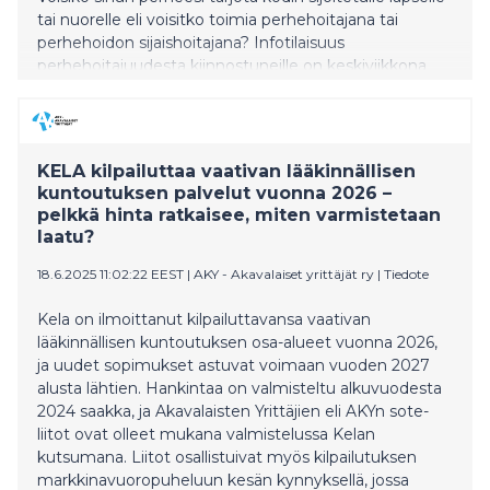
tai nuorelle eli voisitko toimia perhehoitajana tai
perhehoidon sijaishoitajana? Infotilaisuus
perhehoitajuudesta kiinnostuneille on keskiviikkona
20.8.2025 ja seuraavat valmennukset käynnistyvät
syksyllä 2025 ja alkuvuodesta 2026.
KELA kilpailuttaa vaativan lääkinnällisen
kuntoutuksen palvelut vuonna 2026 –
pelkkä hinta ratkaisee, miten varmistetaan
laatu?
18.6.2025 11:02:22 EEST
|
AKY - Akavalaiset yrittäjät ry
|
Tiedote
Kela on ilmoittanut kilpailuttavansa vaativan
lääkinnällisen kuntoutuksen osa-alueet vuonna 2026,
ja uudet sopimukset astuvat voimaan vuoden 2027
alusta lähtien. Hankintaa on valmisteltu alkuvuodesta
2024 saakka, ja Akavalaisten Yrittäjien eli AKYn sote-
liitot ovat olleet mukana valmistelussa Kelan
kutsumana. Liitot osallistuivat myös kilpailutuksen
markkinavuoropuheluun kesän kynnyksellä, jossa