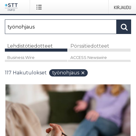
KIRJAUDU
Lehdistötiedotteet
Pörssitiedotteet
Business Wire
ACCESS Newswire
117
Hakutulokset
työnohjaus