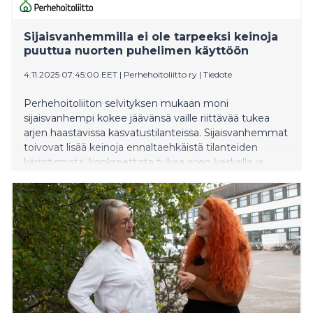
Sijaisvanhemmilla ei ole tarpeeksi keinoja
puuttua nuorten puhelimen käyttöön
4.11.2025 07:45:00 EET
|
Perhehoitoliitto ry
|
Tiedote
Perhehoitoliiton selvityksen mukaan moni
sijaisvanhempi kokee jäävänsä vaille riittävää tukea
arjen haastavissa kasvatustilanteissa. Sijaisvanhemmat
toivovat lisää keinoja ennaltaehkäistä tilanteiden
kärjistymistä, konkreettista tukea arjen keskelle ja
selkeää ohjeistusta hyvistä kasvatuskäytännöistä.