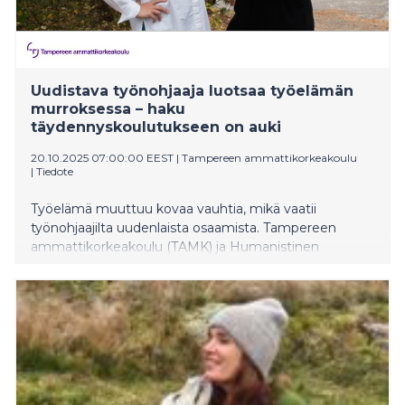
Uudistava työnohjaaja luotsaa työelämän
murroksessa – haku
täydennyskoulutukseen on auki
20.10.2025 07:00:00 EEST
|
Tampereen ammattikorkeakoulu
|
Tiedote
Työelämä muuttuu kovaa vauhtia, mikä vaatii
työnohjaajilta uudenlaista osaamista. Tampereen
ammattikorkeakoulu (TAMK) ja Humanistinen
ammattikorkeakoulu (Humak) käynnistävät Uudistava
työnohjaaja -täydennyskoulutuksen.