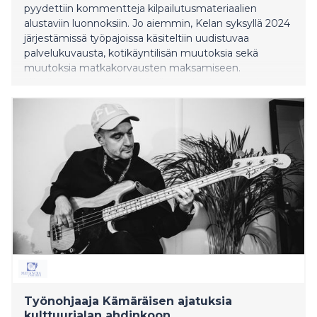
pyydettiin kommentteja kilpailutusmateriaalien
alustaviin luonnoksiin. Jo aiemmin, Kelan syksyllä 2024
järjestämissä työpajoissa käsiteltiin uudistuvaa
palvelukuvausta, kotikäyntilisän muutoksia sekä
muutoksia matkakorvausten maksamiseen.
Kilpailutusmateriaalista käy ilmi Kelan jo aiemmin
julkistamat uudistukset: Tulevassa hankinnassa
palveluntuottajien valinta tehdään jatkossa halvimman
hinnan perusteella, eikä terapeutin koulutusta ja
kokemusta oteta huomioon laatutekijöinä. Kela ei
myöskään huomioi ennen sopimuskauden alkua
käytyjä täydennyskoulutuksia muuta kuin silloin, jos ne
osuvat juuri
Työnohjaaja Kämäräisen ajatuksia
kulttuurialan ahdinkoon