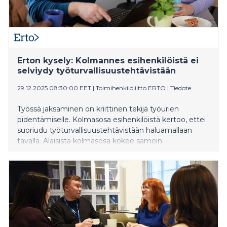
Erton kysely: Kolmannes esihenkilöistä ei
selviydy työturvallisuustehtävistään
29.12.2025 08:30:00 EET
|
Toimihenkilöliitto ERTO
|
Tiedote
Työssä jaksaminen on kriittinen tekijä työurien
pidentämiselle. Kolmasosa esihenkilöistä kertoo, ettei
suoriudu työturvallisuustehtävistään haluamallaan
tavalla. Alaisista kolmasosa kokee samoin.