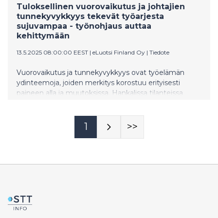
Tuloksellinen vuorovaikutus ja johtajien
tunnekyvykkyys tekevät työarjesta
sujuvampaa - työnohjaus auttaa
kehittymään
13.5.2025 08:00:00 EEST
|
eLuotsi Finland Oy
|
Tiedote
Vuorovaikutus ja tunnekyvykkyys ovat työelämän
ydinteemoja, joiden merkitys korostuu erityisesti
paineen alla ja muutoksissa. Hankalissa tilanteissa
johtajien tunnekyvykkyys ja työssä jaksaminen ovat
usein ratkaisevassa roolissa. Näitä taitoja voidaan
kehittää työnohjauksessa.
1
>>