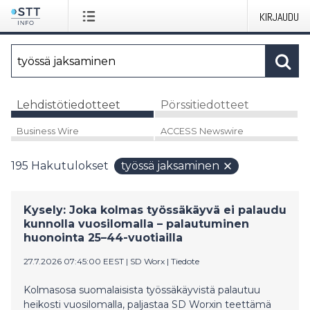
KIRJAUDU
Lehdistötiedotteet
Pörssitiedotteet
Business Wire
ACCESS Newswire
195
Hakutulokset
työssä jaksaminen
Kysely: Joka kolmas työssäkäyvä ei palaudu
kunnolla vuosilomalla – palautuminen
huonointa 25–44-vuotiailla
27.7.2026 07:45:00 EEST
|
SD Worx
|
Tiedote
Kolmasosa suomalaisista työssäkäyvistä palautuu
heikosti vuosilomalla, paljastaa SD Worxin teettämä