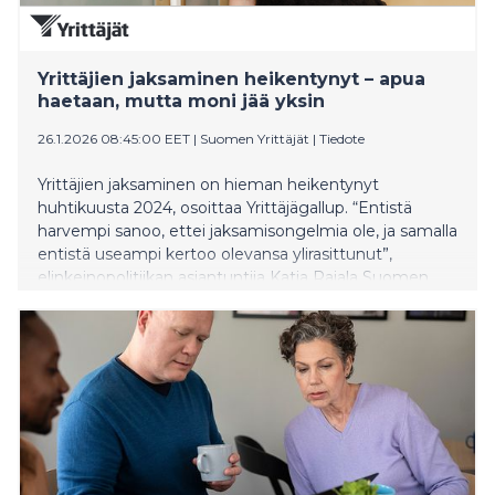
Yrittäjien jaksaminen heikentynyt – apua
haetaan, mutta moni jää yksin
26.1.2026 08:45:00 EET
|
Suomen Yrittäjät
|
Tiedote
Yrittäjien jaksaminen on hieman heikentynyt
huhtikuusta 2024, osoittaa Yrittäjägallup. “Entistä
harvempi sanoo, ettei jaksamisongelmia ole, ja samalla
entistä useampi kertoo olevansa ylirasittunut”,
elinkeinopolitiikan asiantuntija Katja Rajala Suomen
Yrittäjistä sanoo.