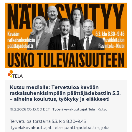
tarjoaa konkreettisia mahdollisuuksia osallistua
yhteiskunnalliseen hyvään työajalla ja vahvistaa
samalla työn merkityksellisyyttä, yhteisöllisyyttä ja
yrityksen vastuullisuustyötä.
Kutsu medialle: Tervetuloa kevään
ratkaisuhenkisimpään päättäjädebattiin 5.3.
– aiheina koulutus, työkyky ja eläkkeet!
19.2.2026 08:13:00 EET
|
Työeläkevakuuttajat Tela
|
Kutsu
Tervetuloa torstaina 5.3. klo 8.30–9.45
Työeläkevakuuttajat Telan päättäjädebattiin, joka