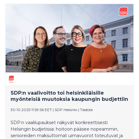
elinkustannusten kehitys pitkällä aikavälillä.
SDP:n vaalivoitto toi helsinkiläisille
myönteisiä muutoksia kaupungin budjettiin
30.10.2025 11:59:56 EET
|
SDP Helsinki
|
Tiedote
SDP:n vaalilupaukset näkyvät konkreettisesti
Helsingin budjetissa: hoitoon pääsee nopeammin,
senioreiden maksuttomat uimavuorot toteutuvat ja