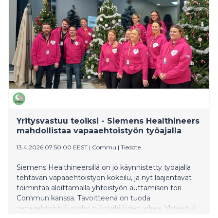
Yritysvastuu teoiksi - Siemens Healthineers
mahdollistaa vapaaehtoistyön työajalla
13.4.2026 07:50:00 EEST
|
Commu
|
Tiedote
Siemens Healthineersillä on jo käynnistetty työajalla
tehtävän vapaaehtoistyön kokeilu, ja nyt laajentavat
toimintaa aloittamalla yhteistyön auttamisen tori
Commun kanssa. Tavoitteena on tuoda
vapaaehtoistyö osaksi työntekijöiden arkea. Yhteistyö