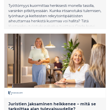
Työttömyys kuormittaa henkisesti monella tasolla,
varsinkin pitkittyessään. Kuinka irtisanotuksi tulemisen,
työnhaun ja kielteisten rekrytointipäätösten
aiheuttamaa henkistä kuormaa voi hallita? Tätä
Kuntarekry-työnhakupalvelua tuottava Grade kysyi
työterveys- ja organisaatiopsykologi Eveliina Vänskältä.
Avoimien työpaikkojen määrä Kuntarekryssä laski
vuonna 2025 lähes 17 prosenttia, samalla kun
hakemusten määrä kasvoi yli 22 prosenttia.
Juristien jaksaminen heikkenee – mitä se
tarkoittaa alan tulevaisuudelle?