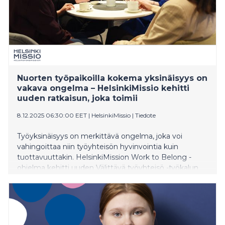
Nuorten työpaikoilla kokema yksinäisyys on
vakava ongelma – HelsinkiMissio kehitti
uuden ratkaisun, joka toimii
8.12.2025 06:30:00 EET
|
HelsinkiMissio
|
Tiedote
Työyksinäisyys on merkittävä ongelma, joka voi
vahingoittaa niin työyhteisön hyvinvointia kuin
tuottavuuttakin. HelsinkiMission Work to Belong -
ohjelma kehitti uuden Välittävä työyhteisö -työkalun
yhdessä HUSin kanssa. Työkalu vähentää työpaikoilla
koettua yksinäisyyttä.