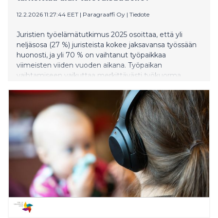
12.2.2026 11:27:44 EET
|
Paragraaffi Oy
|
Tiedote
Juristien työelämätutkimus 2025 osoittaa, että yli
neljäsosa (27 %) juristeista kokee jaksavansa työssään
huonosti, ja yli 70 % on vaihtanut työpaikkaa
viimeisten viiden vuoden aikana. Työpaikan
vaihtamiseen vaikuttaa merkittävästi työkuorma,
mutta keskeisiä tekijöitä ovat myös palkkaus ja
uramahdollisuudet. Työnantajille haasteeksi nouseekin
juristien sitouttaminen. Tutkimuksen mukaan juristit
pitävät mielenkiintoisia työtehtäviä tärkeimpänä
sitouttavana tekijänä, jopa palkkaa merkittävämpänä.
Tulokset käyvät ilmi Paragraaffin toteuttamasta
Juristien työelämätutkimuksesta 2025, johon vastasi
419 juristia eri työnantajasektoreilta ympäri Suomea.
Vastaajista yli puolella (52 %) on jo merkittävää
työelämäkokemusta. Monelle juristille työstä
irrottautuminen ei ole helppoa vapaa-ajallakaan. Lähes
kolmannes (31 %) juristeista kokee työstä
irrottautumisen jokseenkin tai erittäin vaikeaksi.