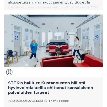
alkuopetuksen ryhmäkoot pienentyvät. Budjetilla
vastataan myös kasvaneeseen työttömyyteen ja Alfa-
PVP:n ongelmiin lisätoimilla.
STTK:n hallitus: Kustannusten hillintä
hyvinvointialueilla ohittanut kansalaisten
palveluiden tarpeet
14.10.2025 09:07:35 EEST
|
STTK ry.
|
Tiedote