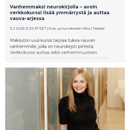
Palautumista tukevista keinoista 67 % vastaajista
mainitsee liikunnan ja urheilun merkittäväksi keinoks
Vanhemmaksi neurokirjolla – avoin
verkkokurssi lisää ymmärrystä ja auttaa
vauva-arjessa
3.2.2026 12:34:37 EET
|
Ensi- ja turvakotien liitto
|
Tiedote
Maksuton uusi kurssi tarjoaa tukea vauvan
vanhemmille, joilla on neurokirjon piirteitä.
Verkkokurssi auttaa sekä vanhemmuuteen
valmistautuvia että pienen vauvan kanssa eläviä
vanhempia löytämään keinoja arjen sujuvoittamiseen
ja oman jaksamisen vahvistamiseen. Kurssi sopii myös
ammattilaisille.