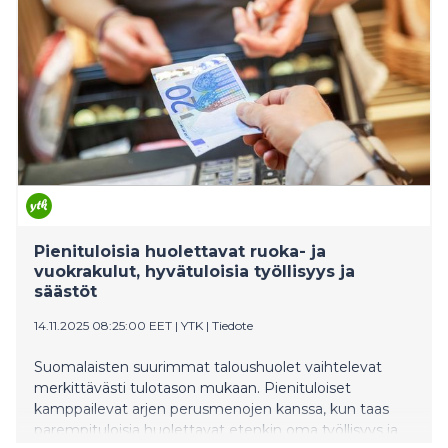
Pienituloisia huolettavat ruoka- ja
vuokrakulut, hyvätuloisia työllisyys ja
säästöt
14.11.2025 08:25:00 EET
|
YTK
|
Tiedote
Suomalaisten suurimmat taloushuolet vaihtelevat
merkittävästi tulotason mukaan. Pienituloiset
kamppailevat arjen perusmenojen kanssa, kun taas
parempituloisia huolettavat etenkin oma työllisyys ja