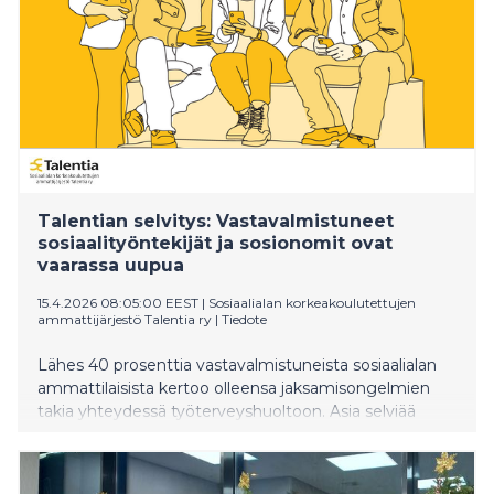
Talentian selvitys: Vastavalmistuneet
sosiaalityöntekijät ja sosionomit ovat
vaarassa uupua
15.4.2026 08:05:00 EEST
|
Sosiaalialan korkeakoulutettujen
ammattijärjestö Talentia ry
|
Tiedote
Lähes 40 prosenttia vastavalmistuneista sosiaalialan
ammattilaisista kertoo olleensa jaksamisongelmien
takia yhteydessä työterveyshuoltoon. Asia selviää
Sosiaalialan korkeakoulutettujen ammattijärjestö
Talentian Vastavalmistuneiden urapolut 2025 -
selvityksestä.