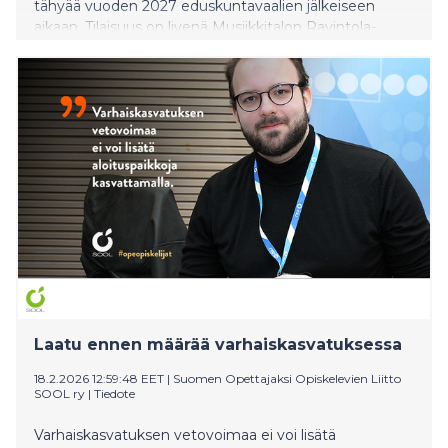
tähyää vuoden 2027 eduskuntavaalien jälkeiseen
aikaan. Tilaisuus on livenä Musiikkitalon Ravintola-
Klubissa ja striiminä.
Laatu ennen määrää varhaiskasvatuksessa
18.2.2026 12:59:48 EET
|
Suomen Opettajaksi Opiskelevien Liitto
SOOL ry
|
Tiedote
Varhaiskasvatuksen vetovoimaa ei voi lisätä