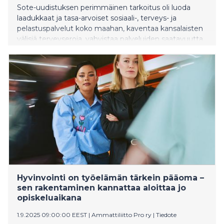
Sote-uudistuksen perimmäinen tarkoitus oli luoda
laadukkaat ja tasa-arvoiset sosiaali-, terveys- ja
pelastuspalvelut koko maahan, kaventaa kansalaisten
välisiä terveyseroja, vahvistaa palveluiden saatavuutta
erityisesti väestön ikääntymisen ja kuntien haasteiden
keskellä ja hillitä kustannusten kasvua.
Hyvinvointi on työelämän tärkein pääoma –
sen rakentaminen kannattaa aloittaa jo
opiskeluaikana
1.9.2025 09:00:00 EEST
|
Ammattiliitto Pro ry
|
Tiedote