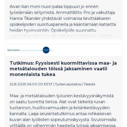
Aivan liian moni nuori palaa loppuun jo ennen
työelämään siirtymistä. Ammattiliitto Pro ja vaikuttaja
Hanna Tikander yhdistävät voimansa lievittääkseen
opiskelijoiden suorituspaineita ja kääntämään katsetta
heidän hyvinvointiin. Opiskelijoille suunnattu
aamupalakiertue Löydä rohkeus voida hyvin vierailee
syksyn aikana kuudessa opiskelijakaupungissa.
Tutkimus: Fyysisesti kuormittavissa maa- ja
metsätalouden töissä jaksaminen vaatii
monenlaista tukea
22.8.2025 06:00:00 EEST
|
Työterveyslaitos
|
Tiedote
Maa- ja metsätalouden työurien kestävyysnäkymistä
on saatu tuoretta tietoa. Alat ovat tärkeitä ruoan
tuotannon, huoltovarmuuden ja kriisinkestävyyden
kannalta. Laaja seurantatutkimus antaa rohkaisevan
kuvan alan työllisten sopeutumiskyvystä. Sivutoimisilla
yrittäjillä on vähemmän haasteita työssä jaksamisessa.