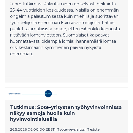
tuore tutkimus. Palautuminen on selvästi heikointa
25–44-vuotiaiden keskuudessa. Naisilla on enemmän
ongelmia palautumisessa kuin miehillä ja suorittavan
työn tekijöillä enemmän kuin asiantuntijoilla. Lähes
puolet suomalaisista kokee, ettei esihenkilö kannusta
riittävään lomanviettoon. Suomalaiset kaipaavat
huomattavasti pidempiä lomia: ihannemäärä lomaa
olisi keskimäärin kymmenen päivää nykyistä
enemmän.
Tutkimus: Sote-yritysten työhyvinvoinnissa
näkyy samoja huolia kuin
hyvinvointialueilla
26.5.2026 06:00:00 EEST
|
Työterveyslaitos
|
Tiedote