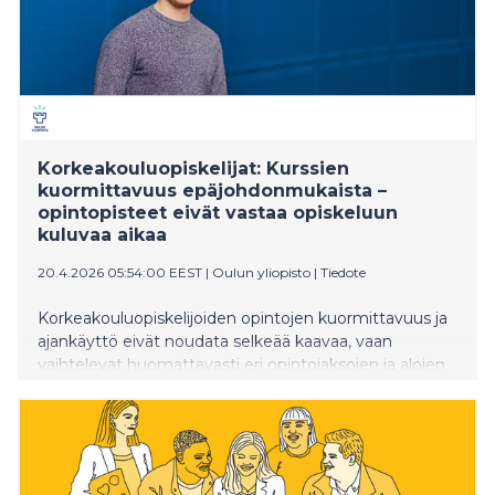
Korkeakouluopiskelijat: Kurssien
kuormittavuus epäjohdonmukaista –
opintopisteet eivät vastaa opiskeluun
kuluvaa aikaa
20.4.2026 05:54:00 EEST
|
Oulun yliopisto
|
Tiedote
Korkeakouluopiskelijoiden opintojen kuormittavuus ja
ajankäyttö eivät noudata selkeää kaavaa, vaan
vaihtelevat huomattavasti eri opintojaksojen ja alojen
välillä. Opintopistemitoitus ei useinkaan vastaa
todellista työmäärää, kertoo Oulun yliopiston uusi
väitöstutkimus.