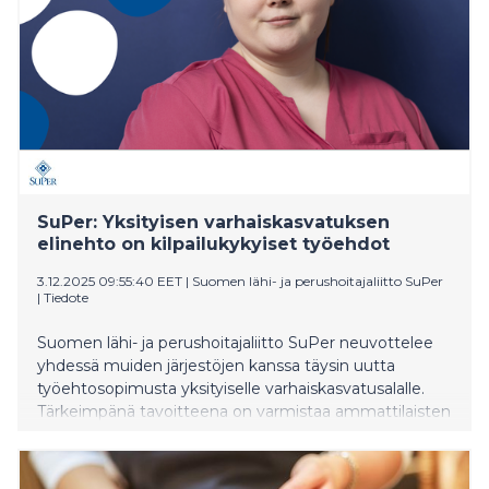
SuPer: Yksityisen varhaiskasvatuksen
elinehto on kilpailukykyiset työehdot
3.12.2025 09:55:40 EET
|
Suomen lähi- ja perushoitajaliitto SuPer
|
Tiedote
Suomen lähi- ja perushoitajaliitto SuPer neuvottelee
yhdessä muiden järjestöjen kanssa täysin uutta
työehtosopimusta yksityiselle varhaiskasvatusalalle.
Tärkeimpänä tavoitteena on varmistaa ammattilaisten
saatavuus ja pysyvyys.