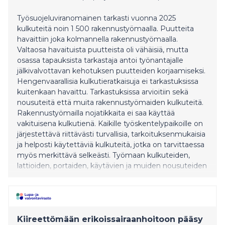
Työsuojeluviranomainen tarkasti vuonna 2025
kulkuteitä noin 1 500 rakennustyömaalla. Puutteita
havaittiin joka kolmannella rakennustyömaalla.
Valtaosa havaituista puutteista oli vähäisiä, mutta
osassa tapauksista tarkastaja antoi työnantajalle
jälkivalvottavan kehotuksen puutteiden korjaamiseksi.
Hengenvaarallisia kulkutieratkaisuja ei tarkastuksissa
kuitenkaan havaittu. Tarkastuksissa arvioitiin sekä
nousuteitä että muita rakennustyömaiden kulkuteitä.
Rakennustyömailla nojatikkaita ei saa käyttää
vakituisena kulkutienä. Kaikille työskentelypaikoille on
järjestettävä riittävästi turvallisia, tarkoituksenmukaisia
ja helposti käytettäviä kulkuteitä, jotka on tarvittaessa
myös merkittävä selkeästi. Työmaan kulkuteiden,
lattioiden, portaiden, käytävien ja muiden nousuteiden
tulee olla sellaisessa kunnossa, että liukastumis-,
kompastumis- ja putoamisvaara on mahdollisimman
vähäinen. Turvallisten kulkuteiden toteuttaminen
yksinkertaista Portaat ja porrastasot on vapailta
sivuiltaan varustett
Kiireettömään erikoissairaanhoitoon pääsy