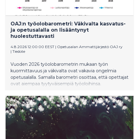
OAJ:n työolobarometri: Väkivalta kasvatus-
ja opetusalalla on lisääntynyt
huolestuttavasti
4.8.2026 12:00:00 EEST
|
Opetusalan Ammattijärjestö OAJ ry
|
Tiedote
Vuoden 2026 työolobarometrin mukaan työn
kuormittavuus ja väkivalta ovat vakavia ongelmia
opetusalalla. Samalla barometri osoittaa, että opettajat
ovat aiempaa tyytyväisempiä työoloihinsa.