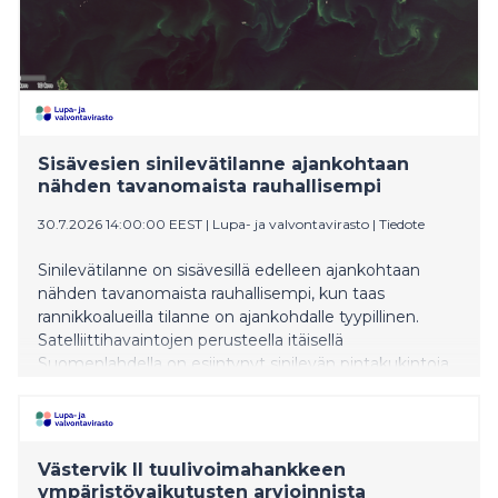
Sisävesien sinilevätilanne ajankohtaan
nähden tavanomaista rauhallisempi
30.7.2026 14:00:00 EEST
|
Lupa- ja valvontavirasto
|
Tiedote
Sinilevätilanne on sisävesillä edelleen ajankohtaan
nähden tavanomaista rauhallisempi, kun taas
rannikkoalueilla tilanne on ajankohdalle tyypillinen.
Satelliittihavaintojen perusteella itäisellä
Suomenlahdella on esiintynyt sinilevän pintakukintoja.
Västervik II tuulivoimahankkeen
ympäristövaikutusten arvioinnista