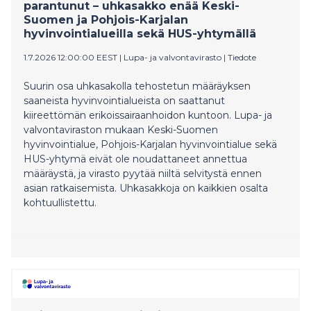
parantunut – uhkasakko enää Keski-
Suomen ja Pohjois-Karjalan
hyvinvointialueilla sekä HUS-yhtymällä
1.7.2026 12:00:00 EEST
|
Lupa- ja valvontavirasto
|
Tiedote
Suurin osa uhkasakolla tehostetun määräyksen
saaneista hyvinvointialueista on saattanut
kiireettömän erikoissairaanhoidon kuntoon. Lupa- ja
valvontaviraston mukaan Keski-Suomen
hyvinvointialue, Pohjois-Karjalan hyvinvointialue sekä
HUS-yhtymä eivät ole noudattaneet annettua
määräystä, ja virasto pyytää niiltä selvitystä ennen
asian ratkaisemista. Uhkasakkoja on kaikkien osalta
kohtuullistettu.