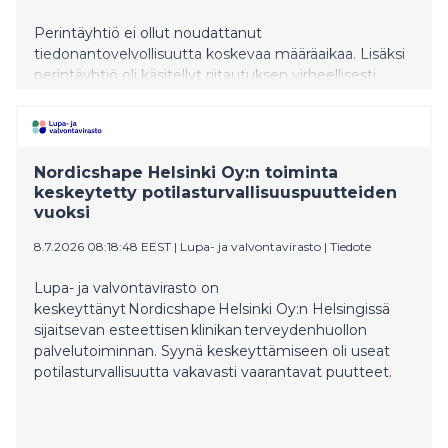
Perintäyhtiö ei ollut noudattanut
tiedonantovelvollisuutta koskevaa määräaikaa. Lisäksi
perintäyhtiö oli käsitellyt riitautuksen virheellisesti.
Nordicshape Helsinki Oy:n toiminta
keskeytetty potilasturvallisuuspuutteiden
vuoksi
8.7.2026 08:18:48 EEST
|
Lupa- ja valvontavirasto
|
Tiedote
Lupa- ja valvontavirasto on
keskeyttänyt Nordicshape Helsinki Oy:n Helsingissä
sijaitsevan esteettisen klinikan terveydenhuollon
palvelutoiminnan. Syynä keskeyttämiseen oli useat
potilasturvallisuutta vakavasti vaarantavat puutteet.