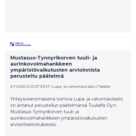
Mustasuo-Tynnyrikorven tuuli- ja
aurinkovoimahankkeen
ympäristövaikutusten arvioinnista
perusteltu päätelmä
6.7.2026 12:01:27 EEST
|
Lupa- ja valvontavirasto
|
Tiedote
Yhteysviranomaisena toimiva Lupa- ja valvontavirasto
on antanut perustellun päätelmänsä Tuulialfa Oy:n
Mustasuo-Tynnyrikorven tuuli- ja
aurinkovoimahankkeen ympäristövaikutusten
arviointiselostuksesta.