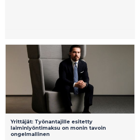
Yrittäjät: Työnantajille esitetty
laiminlyöntimaksu on monin tavoin
ongelmallinen