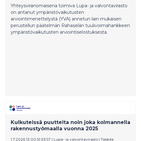
Yhteysviranomaisena toimiva Lupa- ja valvontavirasto
on antanut ympäristövaikutusten
arviointimenettelystä (YVA) annetun lain mukaisen
perustellun päätelmän Rahaselän tuulivoimahankkeen
ympäristövaikutusten arviointiselostuksesta.
Kulkuteissä puutteita noin joka kolmannella
rakennustyömaalla vuonna 2025
1.7.2026 13:00:51 EEST
|
Lupa- ja valvontavirasto
|
Tiedote