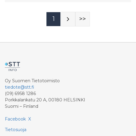
alustatyön tekeminen on voimakkaasti yhteydessä
ulkomaalaistaustaan, mutta paikan päällä ja verkossa
tehtävän alustatyön tekijäprofiilit poikkeavat selvästi
1
>>
toisistaan. Paikan päällä tehtävä alustatyö liittyy
erityisesti ulkomaalaistaustaan ja kaupunkiasumiseen,
kun taas verkossa tehtävä alustatyö on yhteydessä
sekä korkeampaan koulutustasoon että matalampaan
tulotasoon. Tutkimus osoittaa myös, että alustatyö
kytkeytyy muuhun ansiotyöhön eri tavoin kuin
perinteinen usean työn tekeminen.
Oy Suomen Tietotoimisto
tiedote@stt.fi
(09) 6958 1286
Porkkalankatu 20 A, 00180 HELSINKI
Suomi – Finland
Facebook
X
Tietosuoja