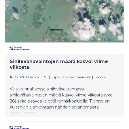
Sinilevähavaintojen määrä kasvoi viime
viikosta
16.7.2026 13:52:26 EEST
|
Lupa- ja valvontavirasto
|
Tiedote
Valtakunnallisessa sinileväseurannassa
sinilevähavaintojen määrä kasvoi viime viikosta (vko
28) sekä sisävesillä että rannikkoalueilla. Tilanne on
kuitenkin ajankohtaan nähden tavanomaista
rauhallisempi.