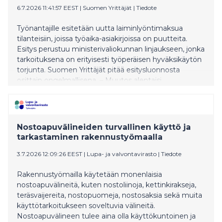
6.7.2026 11:41:57 EEST
|
Suomen Yrittäjät
|
Tiedote
Työnantajille esitetään uutta laiminlyöntimaksua
tilanteisiin, joissa työaika-asiakirjoissa on puutteita.
Esitys perustuu ministerivaliokunnan linjaukseen, jonka
tarkoituksena on erityisesti työperäisen hyväksikäytön
torjunta. Suomen Yrittäjät pitää esitysluonnosta
osittain ongelmallisena. – Muutos alentaisi
sanktiokynnystä myös tilanteissa, joissa työntekijöille ei
ole aiheutunut minkäänlaista vahinkoa. Se myös
kohtelisi yrityksiä epäyhdenvertaisesti, johtaja Atte
Rytkönen-Sandberg sanoo.
Nostoapuvälineiden turvallinen käyttö ja
tarkastaminen rakennustyömaalla
3.7.2026 12:09:26 EEST
|
Lupa- ja valvontavirasto
|
Tiedote
Rakennustyömailla käytetään monenlaisia
nostoapuvälineitä, kuten nostoliinoja, kettinkirakseja,
teräsvaijereita, nostopuomeja, nostosaksia sekä muita
käyttötarkoitukseen soveltuvia välineitä.
Nostoapuvälineen tulee aina olla käyttökuntoinen ja