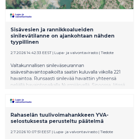
Sisävesien ja rannikkoalueiden
sinilevätilanne on ajankohtaan nähden
tyypillinen
2.7.2026 14:42:33 EEST
|
Lupa- ja valvontavirasto
|
Tiedote
Valtakunnallisen sinileväseurannan
sisävesihavaintopaikoilta saatiin kuluvalla viikolla 221
havaintoa. Runsaasti sinilevää havaittiin yhteensä
neljällä havaintopaikalla Nurmijärvellä, Sipoossa, Iitissä
ja Kemijärvellä. Sisävesien tilanne on ajankohtaan
nähden tyypillinen. Rannikkoalueiden
sinilevähavaintojen määrä on kasvanut edellisistä
viikoista, ja sinilevätilanne on noussut ajankohdalle
Rahaselän tuulivoimahankkeen YVA-
tyypilliselle tasolle.
selostuksesta perusteltu päätelmä
2.7.2026 10:07:51 EEST
|
Lupa- ja valvontavirasto
|
Tiedote