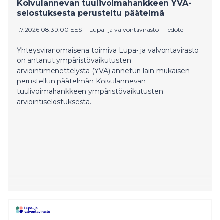
Koivulannevan tuulivoimahankkeen YVA-
selostuksesta perusteltu päätelmä
1.7.2026 08:30:00 EEST
|
Lupa- ja valvontavirasto
|
Tiedote
Yhteysviranomaisena toimiva Lupa- ja valvontavirasto
on antanut ympäristövaikutusten
arviointimenettelystä (YVA) annetun lain mukaisen
perustellun päätelmän Koivulannevan
tuulivoimahankkeen ympäristövaikutusten
arviointiselostuksesta.