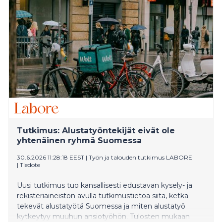
Tutkimus: Alustatyöntekijät eivät ole
yhtenäinen ryhmä Suomessa
30.6.2026 11:28:18 EEST
|
Työn ja talouden tutkimus LABORE
|
Tiedote
Uusi tutkimus tuo kansallisesti edustavan kysely- ja
rekisteriaineiston avulla tutkimustietoa siitä, ketkä
tekevät alustatyötä Suomessa ja miten alustatyö
kytkeytyy muuhun ansiotyöhön. Tulosten mukaan