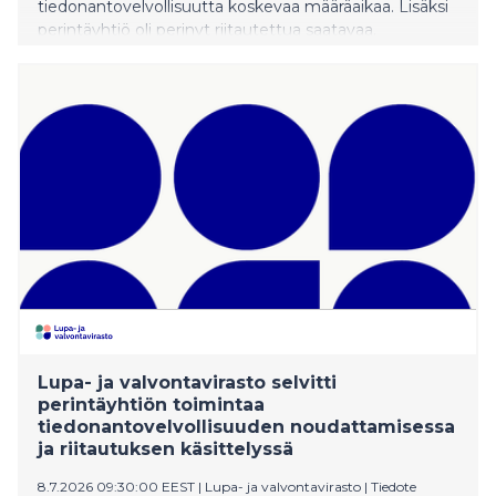
tiedonantovelvollisuutta koskevaa määräaikaa. Lisäksi
perintäyhtiö oli perinyt riitautettua saatavaa.
Lupa- ja valvontavirasto selvitti
perintäyhtiön toimintaa
tiedonantovelvollisuuden noudattamisessa
ja riitautuksen käsittelyssä
8.7.2026 09:30:00 EEST
|
Lupa- ja valvontavirasto
|
Tiedote