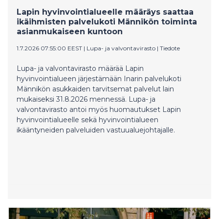
Lapin hyvinvointialueelle määräys saattaa
ikäihmisten palvelukoti Männikön toiminta
asianmukaiseen kuntoon
1.7.2026 07:55:00 EEST
|
Lupa- ja valvontavirasto
|
Tiedote
Lupa- ja valvontavirasto määrää Lapin
hyvinvointialueen järjestämään Inarin palvelukoti
Männikön asukkaiden tarvitsemat palvelut lain
mukaiseksi 31.8.2026 mennessä. Lupa- ja
valvontavirasto antoi myös huomautukset Lapin
hyvinvointialueelle sekä hyvinvointialueen
ikääntyneiden palveluiden vastuualuejohtajalle.