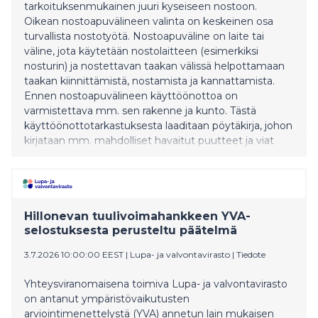
tarkoituksenmukainen juuri kyseiseen nostoon.
Oikean nostoapuvälineen valinta on keskeinen osa
turvallista nostotyötä. Nostoapuväline on laite tai
väline, jota käytetään nostolaitteen (esimerkiksi
nosturin) ja nostettavan taakan välissä helpottamaan
taakan kiinnittämistä, nostamista ja kannattamista.
Ennen nostoapuvälineen käyttöönottoa on
varmistettava mm. sen rakenne ja kunto. Tästä
käyttöönottotarkastuksesta laaditaan pöytäkirja, johon
kirjataan mm. mahdolliset havaitut puutteet ja viat
sekä tieto siitä, milloin ne on korjattu. Ohjeet
nostoapuvälineiden tarkastukseen ja käyttöön
rakennustyömaalla Käyttöönottotarkastus tehdään
valmistajan ohjeiden mukaisesti.
Käyttöönottotarkastuksen saa suorittaa vain henkilö,
Hillonevan tuulivoimahankkeen YVA-
joka on perehtynyt nostoapuväline
selostuksesta perusteltu päätelmä
3.7.2026 10:00:00 EEST
|
Lupa- ja valvontavirasto
|
Tiedote
Yhteysviranomaisena toimiva Lupa- ja valvontavirasto
on antanut ympäristövaikutusten
arviointimenettelystä (YVA) annetun lain mukaisen