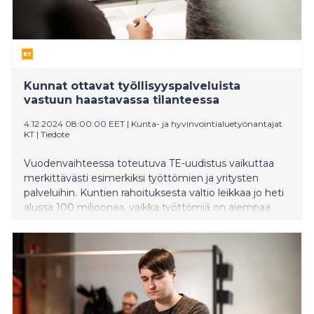
Kunnat ottavat työllisyyspalveluista
vastuun haastavassa tilanteessa
4.12.2024 08:00:00 EET
|
Kunta- ja hyvinvointialuetyönantajat
KT
|
Tiedote
Vuodenvaihteessa toteutuva TE-uudistus vaikuttaa
merkittävästi esimerkiksi työttömien ja yritysten
palveluihin. Kuntien rahoituksesta valtio leikkaa jo heti
alussa 100 miljoonaa, vaikka työttömiä on aiempaa
enemmän.