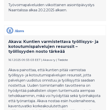
Työvoimapalveluiden viikoittainen asiointipäivystys
Naantalissa alkaa 20.2.2025 alkaen.
Akava: Kuntien varmistettava työllisyys- ja
kotoutumispalvelujen resurssit –
työllisyyden nosto tärkeää
16.1.2025 09:33:03 EET
|
Akava ry
|
Tiedote
Akava painottaa, että kuntien pitää varmistaa
työllisyys- ja kotoutumispalvelujen resurssit, jotta
palvelujen uudistus onnistuu ja työllisyyttä saadaan
nostettua. Uuden toimintamallin tavoitteena on
hyödyntää paikallisten olojen tuntemusta aiempaa
tehokkaammin, mikä voi hyödyttää sekä työnhakijoita
että työnantajia. Akava nostaa esiin huolenaiheena,
kaventuvatko korkeakoulutettujen