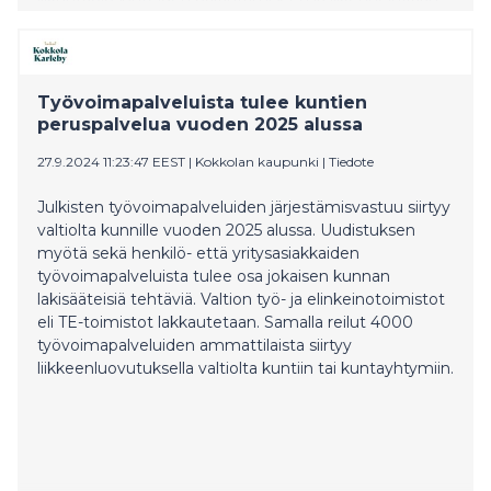
Tuloveroa ei olla nostamassa.
Työvoimapalveluista tulee kuntien
peruspalvelua vuoden 2025 alussa
27.9.2024 11:23:47 EEST
|
Kokkolan kaupunki
|
Tiedote
Julkisten työvoimapalveluiden järjestämisvastuu siirtyy
valtiolta kunnille vuoden 2025 alussa. Uudistuksen
myötä sekä henkilö- että yritysasiakkaiden
työvoimapalveluista tulee osa jokaisen kunnan
lakisääteisiä tehtäviä. Valtion työ- ja elinkeinotoimistot
eli TE-toimistot lakkautetaan. Samalla reilut 4000
työvoimapalveluiden ammattilaista siirtyy
liikkeenluovutuksella valtiolta kuntiin tai kuntayhtymiin.