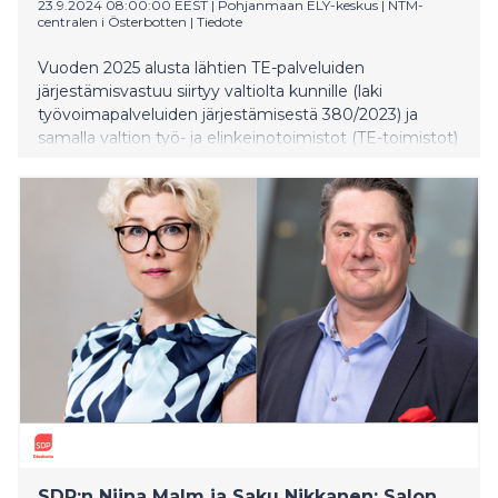
23.9.2024 08:00:00 EEST
|
Pohjanmaan ELY-keskus | NTM-
centralen i Österbotten
|
Tiedote
Vuoden 2025 alusta lähtien TE-palveluiden
järjestämisvastuu siirtyy valtiolta kunnille (laki
työvoimapalveluiden järjestämisestä 380/2023) ja
samalla valtion työ- ja elinkeinotoimistot (TE-toimistot)
lakkautetaan. Uudistuksen myötä TE-palveluista tulee
osa jokaisen kunnan lakisääteisiä tehtäviä ja sitä kautta
osa jokaisen kunnan peruspalveluja. Muutoksen
taustalla on keväällä 2021 hallitusohjelmaan kirjattu
tavoite kuntien vastuun vahvistamisesta
työllisyyspalveluissa.
SDP:n Niina Malm ja Saku Nikkanen: Salon