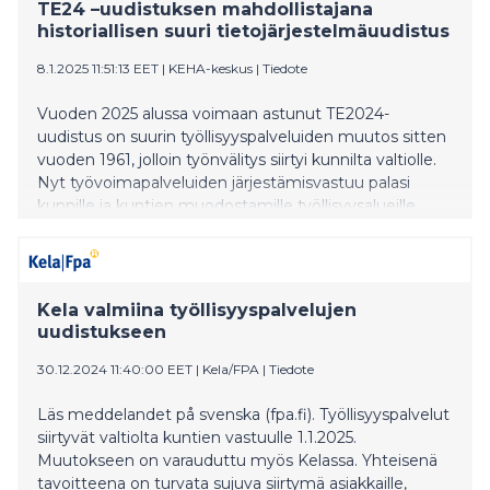
TE24 –uudistuksen mahdollistajana
historiallisen suuri tietojärjestelmäuudistus
8.1.2025 11:51:13 EET
|
KEHA-keskus
|
Tiedote
Vuoden 2025 alussa voimaan astunut TE2024-
uudistus on suurin työllisyyspalveluiden muutos sitten
vuoden 1961, jolloin työnvälitys siirtyi kunnilta valtiolle.
Nyt työvoimapalveluiden järjestämisvastuu palasi
kunnille ja kuntien muodostamille työllisyysalueille
historiallisen tietojärjestelmäuudistuksen tukemana.
Kela valmiina työllisyyspalvelujen
uudistukseen
30.12.2024 11:40:00 EET
|
Kela/FPA
|
Tiedote
Läs meddelandet på svenska (fpa.fi). Työllisyyspalvelut
siirtyvät valtiolta kuntien vastuulle 1.1.2025.
Muutokseen on varauduttu myös Kelassa. Yhteisenä
tavoitteena on turvata sujuva siirtymä asiakkaille,