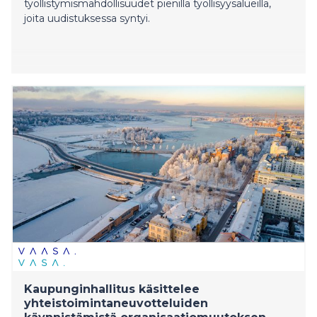
työllistymismahdollisuudet pienillä työllisyysalueilla,
joita uudistuksessa syntyi.
Kaupunginhallitus käsittelee
yhteistoimintaneuvotteluiden