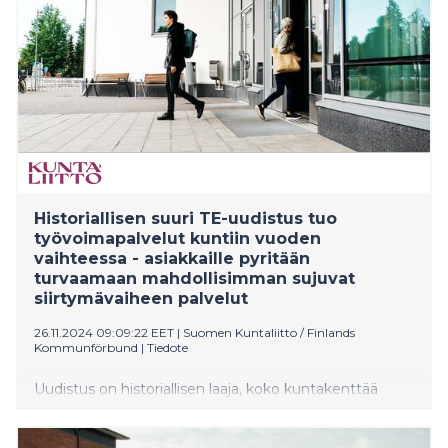
liittyviin haasteisiin kaupungit nyt varautuvat.
Historiallisen suuri TE-uudistus tuo
työvoimapalvelut kuntiin vuoden
vaihteessa - asiakkaille pyritään
turvaamaan mahdollisimman sujuvat
siirtymävaiheen palvelut
26.11.2024 09:09:22 EET
|
Suomen Kuntaliitto / Finlands
Kommunförbund
|
Tiedote
Uudistus on historiallisen laaja, koko kuntakenttää
koskeva uudistus, joka on vaatinut kunnissa
monialaista varautumista sekä valmistautumista.