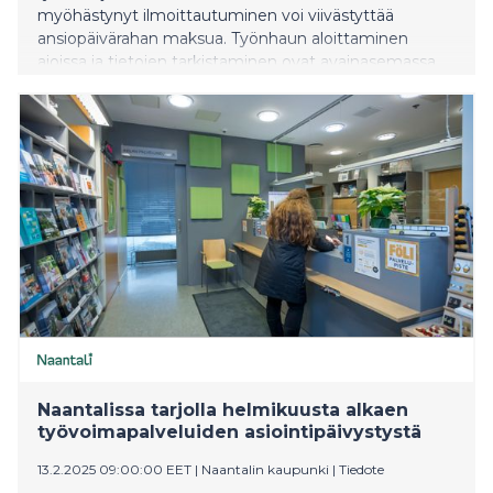
myöhästynyt ilmoittautuminen voi viivästyttää
ansiopäivärahan maksua. Työnhaun aloittaminen
ajoissa ja tietojen tarkistaminen ovat avainasemassa
etuuden sujuvassa saamisessa.
Naantalissa tarjolla helmikuusta alkaen
työvoimapalveluiden asiointipäivystystä
13.2.2025 09:00:00 EET
|
Naantalin kaupunki
|
Tiedote