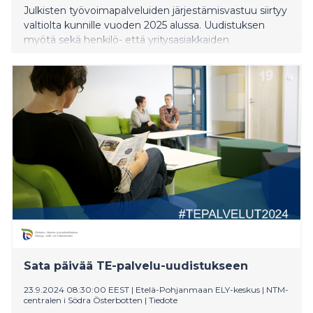
Julkisten työvoimapalveluiden järjestämisvastuu siirtyy
valtiolta kunnille vuoden 2025 alussa. Uudistuksen
myötä sekä henkilö- että yritysasiakkaiden
työvoimapalveluista tulee osa jokaisen kunnan
lakisääteisiä tehtäviä. Valtion työ- ja elinkeinotoimistot
eli TE-toimistot lakkautetaan. Samalla reilut 4000
työvoimapalveluiden ammattilaista siirtyy
liikkeenluovutuksella valtiolta kuntiin tai kuntayhtymiin.
Sata päivää TE-palvelu-uudistukseen
23.9.2024 08:30:00 EEST
|
Etelä-Pohjanmaan ELY-keskus | NTM-
centralen i Södra Österbotten
|
Tiedote