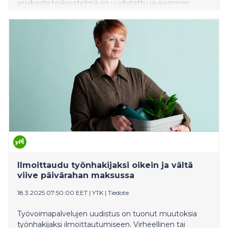
asiakastietojärjestelmä on uudistettu ja aiemmin
käytössä olleesta tietojärjestelmästä on luovuttu.
Ilmoittaudu työnhakijaksi oikein ja vältä
viive päivärahan maksussa
18.3.2025 07:50:00 EET
|
YTK
|
Tiedote
Työvoimapalvelujen uudistus on tuonut muutoksia
työnhakijaksi ilmoittautumiseen. Virheellinen tai