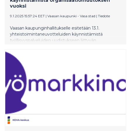
käynnistämistä organisaatiomuutoksen
vuoksi
9.1.2025 15:57:24 EET
|
Vaasan kaupunki - Vasa stad
|
Tiedote
Vaasan kaupunginhallitukselle esitetään 13.1.
yhteistoimintaneuvotteluiden käynnistämistä
työllisyyspalveluiden uudistukseen liittyvän
organisaatiomuutoksen vuoksi.
Yhteistoimintaneuvotteluilla ei tavoitella
henkilöstövähennyksiä.