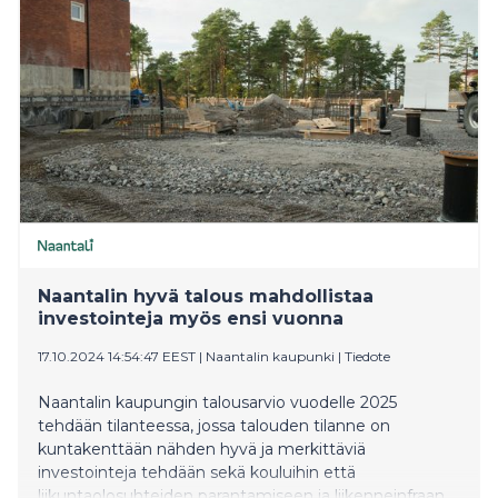
Naantalin hyvä talous mahdollistaa
investointeja myös ensi vuonna
17.10.2024 14:54:47 EEST
|
Naantalin kaupunki
|
Tiedote
Naantalin kaupungin talousarvio vuodelle 2025
tehdään tilanteessa, jossa talouden tilanne on
kuntakenttään nähden hyvä ja merkittäviä
investointeja tehdään sekä kouluihin että
liikuntaolosuhteiden parantamiseen ja liikenneinfraan.