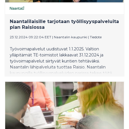
Naantalilaisille tarjotaan työllisyyspalveluita
pian Raisiossa
23.12.2024 09:22:04 EET
|
Naantalin kaupunki
|
Tiedote
Työvoimapalvelut uudistuvat 1.1.2025. Valtion
ylläpitämät TE-toimistot lakkaavat 31.12.2024 ja
työvoimapalvelut siirtyvät kuntien tehtäväksi.
Naantalin lähipalveluita tuottaa Raisio. Naantalin
kaupungilla työllisyyspalveluiden parissa tekee töitä
kolmen hengen tiimi.