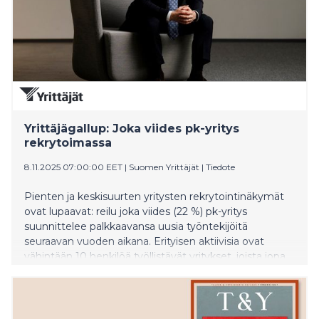
Yrittäjägallup: Joka viides pk-yritys
rekrytoimassa
8.11.2025 07:00:00 EET
|
Suomen Yrittäjät
|
Tiedote
Pienten ja keskisuurten yritysten rekrytointinäkymät
ovat lupaavat: reilu joka viides (22 %) pk-yritys
suunnittelee palkkaavansa uusia työntekijöitä
seuraavan vuoden aikana. Erityisen aktiivisia ovat
vähintään 10 henkilöä työllistävät yritykset, joista jopa
62 prosenttia aikoo rekrytoida. Itäinen Suomi rekrytoi
aktiivisimmin.