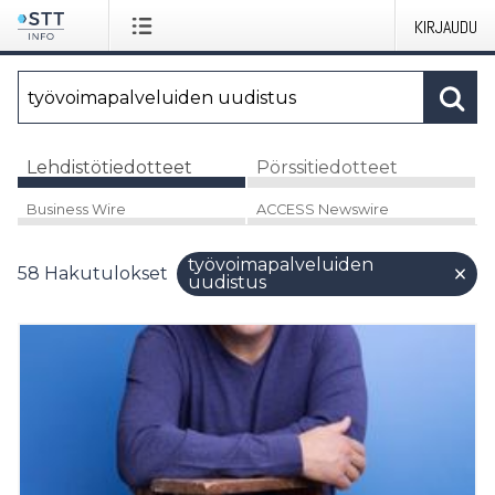
KIRJAUDU
Lehdistötiedotteet
Pörssitiedotteet
Business Wire
ACCESS Newswire
työvoimapalveluiden
58
Hakutulokset
uudistus