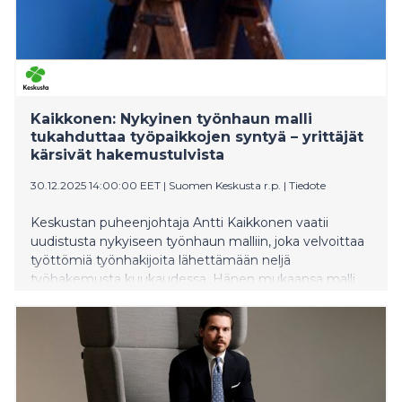
Kaikkonen: Nykyinen työnhaun malli
tukahduttaa työpaikkojen syntyä – yrittäjät
kärsivät hakemustulvista
30.12.2025 14:00:00 EET
|
Suomen Keskusta r.p.
|
Tiedote
Keskustan puheenjohtaja Antti Kaikkonen vaatii
uudistusta nykyiseen työnhaun malliin, joka velvoittaa
työttömiä työnhakijoita lähettämään neljä
työhakemusta kuukaudessa. Hänen mukaansa malli
aiheuttaa vakavia ongelmia työnantajille ja heikentää
koko työnvälitysjärjestelmän toimivuutta.