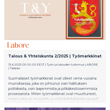
Talous & Yhteiskunta 2/2025 | Työmarkkinat
13.6.2025 09:00:00 EEST
|
Työn ja talouden tutkimus LABORE
|
Tiedote
Suomalaiset työmarkkinat ovat olleet viime vuosina
murroksessa, joka on johtunut osin hallituksen
politiikasta, osin laajemmista ja pitkäkestoisemmista
prosesseista. Miten työmarkkinat ovat muuttuneet,
miten niitä on muutettu ja mitä kehityksestä seuraa?