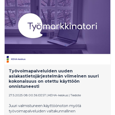
Työvoimapalveluiden uuden
asiakastietojärjestelmän viimeinen suuri
kokonaisuus on otettu käyttöön
onnistuneesti
27.5.2025 08:00:36 EEST
|
KEHA-keskus
|
Tiedote
Juuri valmistuneen käyttöönoton myötä
työvoimapalveluiden valtakunnallinen