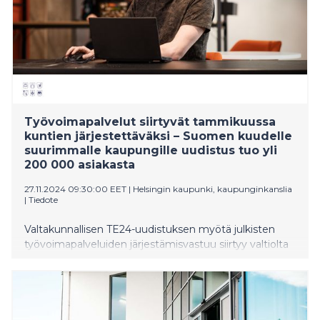
Työvoimapalvelut siirtyvät tammikuussa
kuntien järjestettäväksi – Suomen kuudelle
suurimmalle kaupungille uudistus tuo yli
200 000 asiakasta
27.11.2024 09:30:00 EET
|
Helsingin kaupunki, kaupunginkanslia
|
Tiedote
Valtakunnallisen TE24-uudistuksen myötä julkisten
työvoimapalveluiden järjestämisvastuu siirtyy valtiolta
kunnille vuoden 2025 alusta. Kuutoskaupungit näkevät
uudistuksen hyvänä mahdollisuutena muuttaa
työllisyyden edistämisen toimintatapaa ja vahvistaa
kuntien elinvoimaa. Näin mittava uudistus vaatii myös
monia järjestelmä- ja tietoteknisiä muutoksia, joihin