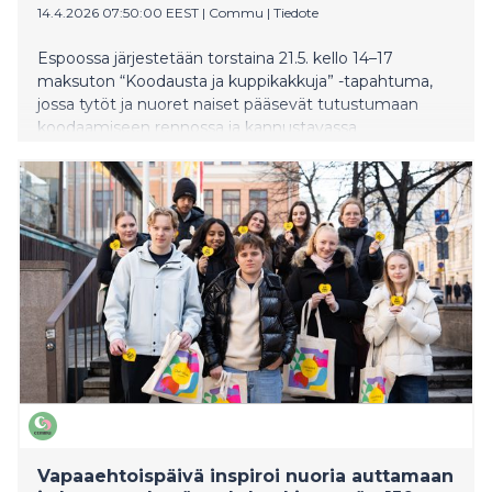
14.4.2026 07:50:00 EEST
|
Commu
|
Tiedote
Espoossa järjestetään torstaina 21.5. kello 14–17
maksuton “Koodausta ja kuppikakkuja” -tapahtuma,
jossa tytöt ja nuoret naiset pääsevät tutustumaan
koodaamiseen rennossa ja kannustavassa
ympäristössä. Tapahtuma pidetään Espoon Tyttöjen
Talolla.
Vapaaehtoispäivä inspiroi nuoria auttamaan