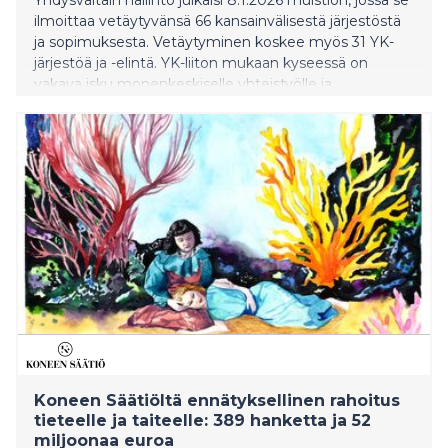
ilmoittaa vetäytyvänsä 66 kansainvälisestä järjestöstä
ja sopimuksesta. Vetäytyminen koskee myös 31 YK-
järjestöä ja -elintä. YK-liiton mukaan kyseessä on
vakava isku monenkeskiselle yhteistyölle ja
sääntöpohjaiselle kansainväliselle järjestelmälle sekä
Yhdistyneille kansakunnille.
Koneen Säätiöltä ennätyksellinen rahoitus
tieteelle ja taiteelle: 389 hanketta ja 52
miljoonaa euroa