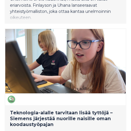
eriarvoista. Finlayson ja Uhana lanseeraavat
yhteistyömalliston, joka ottaa kantaa unelmoinnin
oikeuteen.
Teknologia-alalle tarvitaan lisää tyttöjä –
Siemens järjestää nuorille naisille oman
koodaustyöpajan