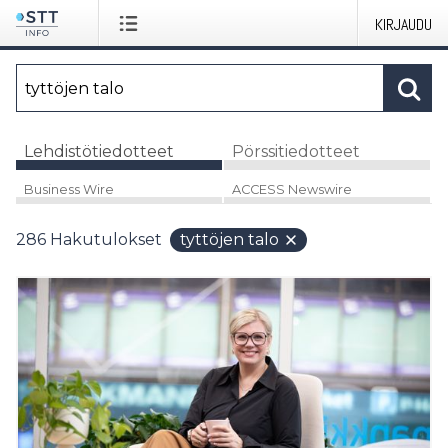
KIRJAUDU
Lehdistötiedotteet
Pörssitiedotteet
Business Wire
ACCESS Newswire
286
Hakutulokset
tyttöjen talo