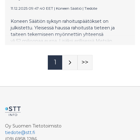
11.12.2025 09:47:40 EET
|
Koneen Säätiö
|
Tiedote
Koneen Säätiön syksyn rahoituspäätökset on
julkistettu. Yleisessä haussa rahoitusta tieteen ja
taiteen tekemiseen myönnettiin yhteensä
yli 52 miljoonaa euroa. Lisäksi erillisessä Metsän
puolella -haussa rahoitusta myönnettiin yhteensä 2,9
miljoonaa euroa metsäaiheisille hankkeille.
1
>>
Oy Suomen Tietotoimisto
tiedote@stt.fi
(09) 6958 1286