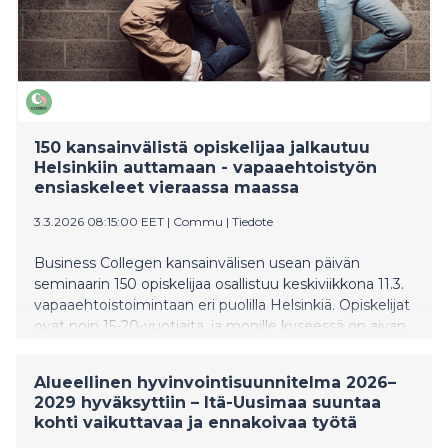
150 kansainvälistä opiskelijaa jalkautuu
Helsinkiin auttamaan - vapaaehtoistyön
ensiaskeleet vieraassa maassa
3.3.2026 08:15:00 EET
|
Commu
|
Tiedote
Business Collegen kansainvälisen usean päivän
seminaarin 150 opiskelijaa osallistuu keskiviikkona 11.3.
vapaaehtoistoimintaan eri puolilla Helsinkiä. Opiskelijat
ovat noin 15-20-vuotiaita, ja monille kyseessä on aivan
ensimmäinen kokemus auttamisesta ja
vapaaehtoistyöstä, vieläpä vieraassa maassa. Päivän
Alueellinen hyvinvointisuunnitelma 2026–
aikana opiskelijat jalkautuvat yli 20 eri kohteeseen
2029 hyväksyttiin – Itä-Uusimaa suuntaa
auttamaan esimerkiksi pakkaus-, järjestely- ja
kohti vaikuttavaa ja ennakoivaa työtä
lajittelutehtävissä, ruokajakelussa, lipaskeräyksissä sekä