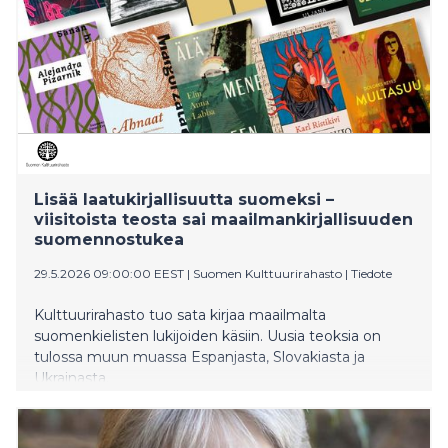
Lisää laatukirjallisuutta suomeksi –
viisitoista teosta sai maailmankirjallisuuden
suomennostukea
29.5.2026 09:00:00 EEST
|
Suomen Kulttuurirahasto
|
Tiedote
Kulttuurirahasto tuo sata kirjaa maailmalta
suomenkielisten lukijoiden käsiin. Uusia teoksia on
tulossa muun muassa Espanjasta, Slovakiasta ja
Ukrainasta.