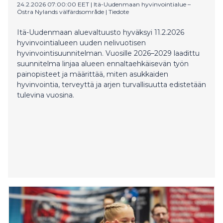
muissa talkootehtävissä.
24.2.2026 07:00:00 EET
|
Itä-Uudenmaan hyvinvointialue –
Östra Nylands välfärdsområde
|
Tiedote
Itä-Uudenmaan aluevaltuusto hyväksyi 11.2.2026
hyvinvointialueen uuden nelivuotisen
hyvinvointisuunnitelman. Vuosille 2026–2029 laadittu
suunnitelma linjaa alueen ennaltaehkäisevän työn
painopisteet ja määrittää, miten asukkaiden
hyvinvointia, terveyttä ja arjen turvallisuutta edistetään
tulevina vuosina.