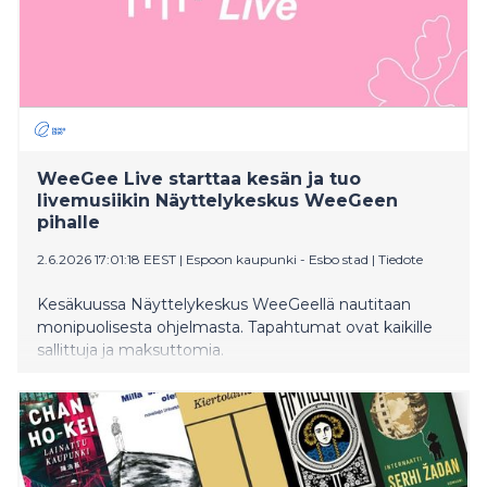
WeeGee Live starttaa kesän ja tuo
livemusiikin Näyttelykeskus WeeGeen
pihalle
2.6.2026 17:01:18 EEST
|
Espoon kaupunki - Esbo stad
|
Tiedote
Kesäkuussa Näyttelykeskus WeeGeellä nautitaan
monipuolisesta ohjelmasta. Tapahtumat ovat kaikille
sallittuja ja maksuttomia.