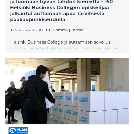
ja luomaan hyvän tahdon kierrettä - 150
Helsinki Business Collegen opiskelijaa
jalkautui auttamaan apua tarvitsevia
pääkaupunkiseudulla
18.3.2026 10:45:00 EET
|
Commu
|
Tiedote
Helsinki Business College ja auttamisen sovellus
Commu järjestivät keskiviikkona 11.3. poikkeuksellinen
vapaaehtoispäivän, kun 150 kansainvälisen seminaarin
opiskelijaa osallistui vapaaehtoistoimintaan eri puolilla
pääkaupunkiseutua. Monille päivä oli heidän elämänsä
ensimmäinen kokemus vapaaehtoistyöstä, vieläpä
vieraassa maassa.