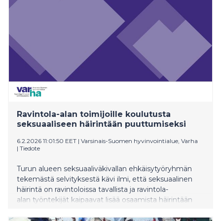
Ravintola-alan toimijoille koulutusta
seksuaaliseen häirintään puuttumiseksi
6.2.2026 11:01:50 EET
|
Varsinais-Suomen hyvinvointialue, Varha
|
Tiedote
Turun alueen seksuaaliväkivallan ehkäisytyöryhmän
tekemästä selvityksestä kävi ilmi, että seksuaalinen
häirintä on ravintoloissa tavallista ja ravintola-
alan työntekijät kaipaavat lisää osaamista häirintään
puuttumiseksi. Varsinais-Suomessa ongelmaa on
lähdetty taklaamaan eri toimijoiden yhteistyönä,