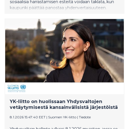
sosiaalisia harrastamisen esteitä voidaan taklata, kun
kaupunki päättää panostaa yhdenvertaisuuteen.
YK-liitto on huolissaan Yhdysvaltojen
vetäytymisestä kansainvälisistä järjestöistä
8.1.2026 15:47:40 EET
|
Suomen YK-liitto
|
Tiedote
Yhdysvaltain hallinto julkaisi 8.1.2026 muistion, jossa se