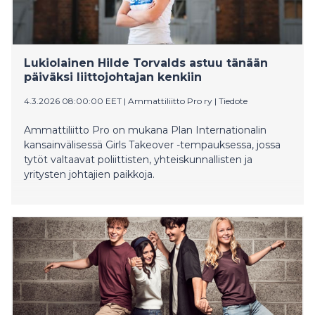
Lukiolainen Hilde Torvalds astuu tänään
päiväksi liittojohtajan kenkiin
4.3.2026 08:00:00 EET
|
Ammattiliitto Pro ry
|
Tiedote
Ammattiliitto Pro on mukana Plan Internationalin
kansainvälisessä Girls Takeover -tempauksessa, jossa
tytöt valtaavat poliittisten, yhteiskunnallisten ja
yritysten johtajien paikkoja.