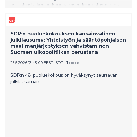
osallistujista kertoo koodaamisen kiinnostavan heitä
nyt enemmän kuin ennen tapahtumaa.
SDP:n puoluekokouksen kansainvälinen
julkilausuma: Yhteistyön ja sääntöpohjaisen
maailmanjärjestyksen vahvistaminen
Suomen ulkopolitiikan perustana
25.5.2026 13:43:09 EEST
|
SDP
|
Tiedote
SDP:n 48. puoluekokous on hyväksynyt seuraavan
julkilausuman: