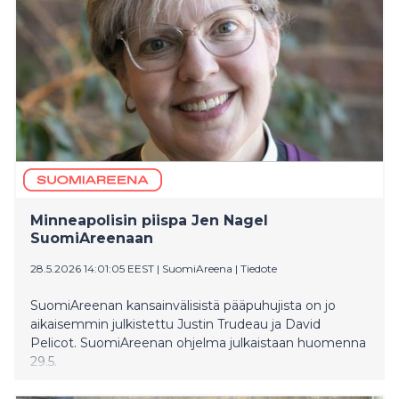
Minneapolisin piispa Jen Nagel
SuomiAreenaan
28.5.2026 14:01:05 EEST
|
SuomiAreena
|
Tiedote
SuomiAreenan kansainvälisistä pääpuhujista on jo
aikaisemmin julkistettu Justin Trudeau ja David
Pelicot. SuomiAreenan ohjelma julkaistaan huomenna
29.5.