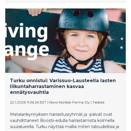
Turku onnistui: Varissuo-Lausteella lasten
liikuntaharrastaminen kasvaa
ennätysvauhtia
22.1.2026 11:36:26 EET
|
Novo Nordisk Farma Oy
|
Tiedote
Matalankynnyksen harrastusryhmät ja -päivät ovat
vauhdittaneet Boostii-edulla harrastamista kolmella
suuralueella. Turku näyttää mallia miten taloudellisia ja