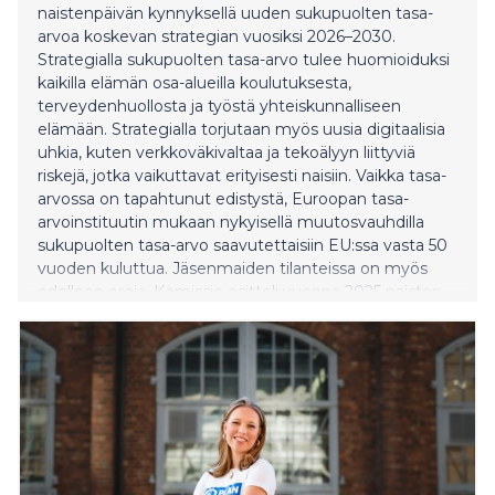
naistenpäivän kynnyksellä uuden sukupuolten tasa-
arvoa koskevan strategian vuosiksi 2026–2030.
Strategialla sukupuolten tasa-arvo tulee huomioiduksi
kaikilla elämän osa-alueilla koulutuksesta,
terveydenhuollosta ja työstä yhteiskunnalliseen
elämään. Strategialla torjutaan myös uusia digitaalisia
uhkia, kuten verkkoväkivaltaa ja tekoälyyn liittyviä
riskejä, jotka vaikuttavat erityisesti naisiin. Vaikka tasa-
arvossa on tapahtunut edistystä, Euroopan tasa-
arvoinstituutin mukaan nykyisellä muutosvauhdilla
sukupuolten tasa-arvo saavutettaisiin EU:ssa vasta 50
vuoden kuluttua. Jäsenmaiden tilanteissa on myös
edelleen eroja. Komissio esitteli vuonna 2025 naisten
oikeuksien edistämissuunnitelman, jonka kaikki
jäsenmaat hyväksyivät. Uudessa tasa-arvostrategiassa
tämän edistämissuunnitelman tavoitteet muutetaan
konkreettisiksi toimiksi, joilla lisätään naisten ja tyttöjen
vaikutusmahdollisuuksia, otetaan miehet ja pojat
mukaan tasa-arvotyöhön, tai