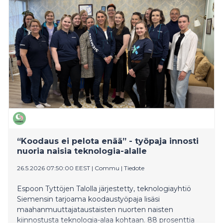
“Koodaus ei pelota enää” - työpaja innosti
nuoria naisia teknologia-alalle
26.5.2026 07:50:00 EEST
|
Commu
|
Tiedote
Espoon Tyttöjen Talolla järjestetty, teknologiayhtiö
Siemensin tarjoama koodaustyöpaja lisäsi
maahanmuuttajataustaisten nuorten naisten
kiinnostusta teknologia-alaa kohtaan. 88 prosenttia