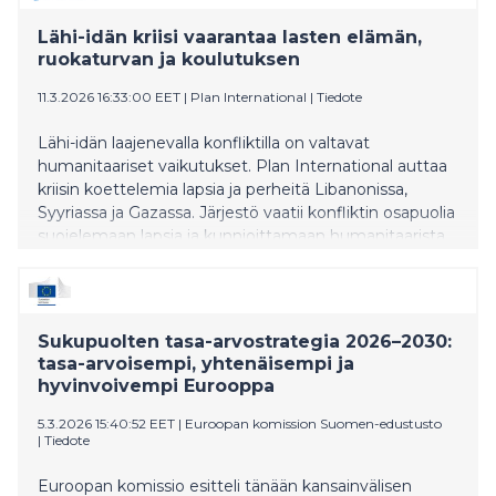
Lähi-idän kriisi vaarantaa lasten elämän,
ruokaturvan ja koulutuksen
11.3.2026 16:33:00 EET
|
Plan International
|
Tiedote
Lähi-idän laajenevalla konfliktilla on valtavat
humanitaariset vaikutukset. Plan International auttaa
kriisin koettelemia lapsia ja perheitä Libanonissa,
Syyriassa ja Gazassa. Järjestö vaatii konfliktin osapuolia
suojelemaan lapsia ja kunnioittamaan humanitaarista
oikeutta.
Sukupuolten tasa-arvostrategia 2026–2030:
tasa-arvoisempi, yhtenäisempi ja
hyvinvoivempi Eurooppa
5.3.2026 15:40:52 EET
|
Euroopan komission Suomen-edustusto
|
Tiedote
Euroopan komissio esitteli tänään kansainvälisen