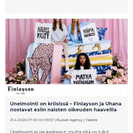
Unelmointi on kriisissä – Finlayson ja Uhana
nostavat esiin naisten oikeuden haaveilla
21.4.2026 07:30:00 EEST
|
Bucket Agency
|
Tiedote
Unelmointi ei ole kadonnut, mutta siitä on tullut