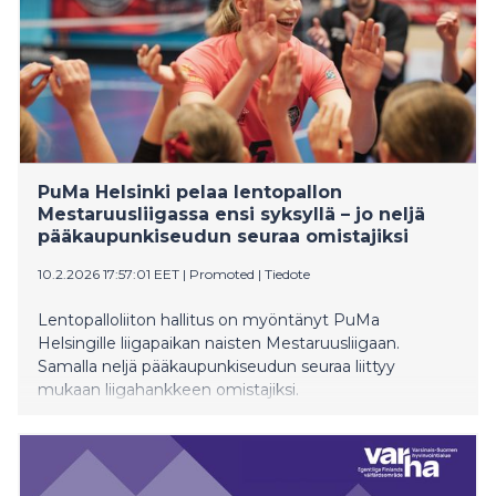
PuMa Helsinki pelaa lentopallon
Mestaruusliigassa ensi syksyllä – jo neljä
pääkaupunkiseudun seuraa omistajiksi
10.2.2026 17:57:01 EET
|
Promoted
|
Tiedote
Lentopalloliiton hallitus on myöntänyt PuMa
Helsingille liigapaikan naisten Mestaruusliigaan.
Samalla neljä pääkaupunkiseudun seuraa liittyy
mukaan liigahankkeen omistajiksi.