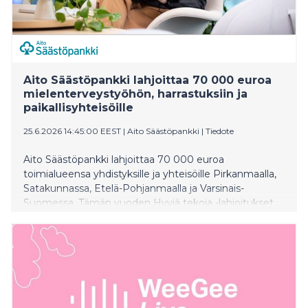
Aito Säästöpankki lahjoittaa 70 000 euroa
mielenterveystyöhön, harrastuksiin ja
paikallisyhteisöille
25.6.2026 14:45:00 EEST
|
Aito Säästöpankki
|
Tiedote
Aito Säästöpankki lahjoittaa 70 000 euroa
toimialueensa yhdistyksille ja yhteisöille Pirkanmaalla,
Satakunnassa, Etelä-Pohjanmaalla ja Varsinais-
Suomessa. Tämän vuoden Hyviä tekoja -lahjoitukset
tukevat erityisesti mielenterveystyötä, vertaistukea,
lasten ja nuorten harrastamista sekä paikallista
yhteisöllisyyttä. Haastava toimintaympäristö ja julkisiin
tukiin kohdistuvat leikkaukset tekevät lahjoituksista
saajilleen entistä merkityksellisempiä.