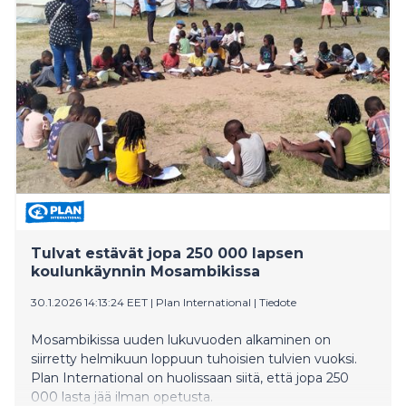
jonka tuloksena ravintola-alan
ammattilaisille on nyt tarjolla maksutonta koulutus- ja
tukimateriaalia.
Tulvat estävät jopa 250 000 lapsen
koulunkäynnin Mosambikissa
30.1.2026 14:13:24 EET
|
Plan International
|
Tiedote
Mosambikissa uuden lukuvuoden alkaminen on
siirretty helmikuun loppuun tuhoisien tulvien vuoksi.
Plan International on huolissaan siitä, että jopa 250
000 lasta jää ilman opetusta.