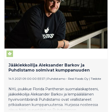
Jääkiekkoilija Aleksander Barkov ja
Puhdistamo solmivat kumppanuuden
14.9.2021 09:00:00 EEST
|
Puhdistamo - Real Foods Oy
|
Tiedote
NHL-joukkue Florida Panthersin suomalaiskapteeni,
jääkiekkoilija Aleksander Barkov ja lempääläläinen
hyvinvointibrändi Puhdistamo ovat virallistaneet
pitkäaikaisen kumppanuutensa. Hurjassa nosteessa
oleva NHL-supertähti on Puhdistamon