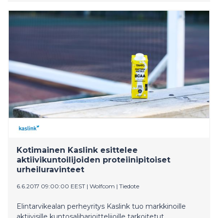
urheiluravinnesarja Puhdistamo Athleticsin keulakuva.
Kotimainen Kaslink esittelee
aktiivikuntoilijoiden proteiinipitoiset
urheiluravinteet
6.6.2017 09:00:00 EEST
|
Wolfcom
|
Tiedote
Elintarvikealan perheyritys Kaslink tuo markkinoille
aktiivisille kuntosaliharjoittelijoille tarkoitetut