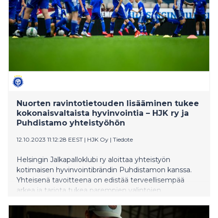
Nuorten ravintotietouden lisääminen tukee
kokonaisvaltaista hyvinvointia – HJK ry ja
Puhdistamo yhteistyöhön
12.10.2023 11:12:28 EEST
|
HJK Oy
|
Tiedote
Helsingin Jalkapalloklubi ry aloittaa yhteistyön
kotimaisen hyvinvointibrändin Puhdistamon kanssa.
Yhteisenä tavoitteena on edistää terveellisempää
arkea ja tarjota tukea parempien valintojen
tekemiseen.