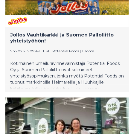
Jollos Vauhtikarkki ja Suomen Palloliitto
yhteistyöhön!
5.5.2026 13:09:49 EEST
|
Potential Foods
|
Tiedote
Kotimainen urheiluravinnevalmistaja Potential Foods
Oy ja Suomen Palloliitto ovat solmineet
yhteistyösopimuksen, jonka myötä Potential Foods on
tuonut markkinoille Helmareille ja Huuhkajille
kehitetyn Jollos Vauhtikarkin. Uutuusmaun
inspiraationa toimii suomalaisten suosikki, mustikka.
Jollos Vauhtikarkki Helmarit ja Huuhkajat -tuote on jo
myynnissä päivittäistavarakaupoissa ympäri Suomen.