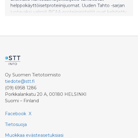
helppokäyttöisetproteiinijuomat. Uuden Tahto -sarjan
juotavaksi valmiit BCAA-proteiinipirtelöt ovat kehitetty
nopeuttamaan lihasten palautumista ja vähentämään
voimaharjoittelun jälkeistä lihaskipua.
Oy Suomen Tietotoimisto
tiedote@stt.fi
(09) 6958 1286
Porkkalankatu 20 A, 00180 HELSINKI
Suomi – Finland
Facebook
X
Tietosuoja
Muokkaa evästeasetuksiasi