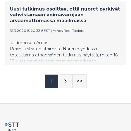
Uusi tutkimus osoittaa, että nuoret pyrkivät
vahvistamaan voimavarojaan
arvaamattomassa maailmassa
31.3.2026 13:20:33 EEST
|
Amos Rex
|
Tiedote
Taidemuseo Amos
Rexin ja strategiatoimisto Norenin yhdessä
toteuttama etnografinen tutkimus näyttää, miten 16–
18-vuotiaat aktiivisesti muovaavat arkeaan
selviytyäkseen epävarmuudesta ja muutoksesta.
1
>>