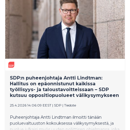
menetelmiä vauvaperheiden tukemiseen.
SDP:n puheenjohtaja Antti Lindtman:
Hallitus on epäonnistunut kaikissa
työllisyys- ja taloustavoitteissaan – SDP
kutsuu oppositiopuolueet välikysymykseen
25.4.2026 14:06:09 EEST
|
SDP
|
Tiedote
Puheenjohtaja Antti Lindtman ilmoitti tänään
puoluevaltuuston kokouksessa välikysymyksestä, ja
puolue julkaisi myös uuden poliittisen ohjelmansa, joka