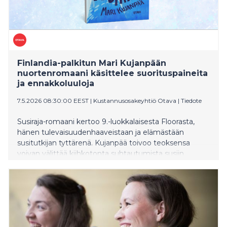
Finlandia-palkitun Mari Kujanpään
nuortenromaani käsittelee suorituspaineita
ja ennakkoluuloja
7.5.2026 08:30:00 EEST
|
Kustannusosakeyhtiö Otava
|
Tiedote
Susiraja-romaani kertoo 9.-luokkalaisesta Floorasta,
hänen tulevaisuudenhaaveistaan ja elämästään
susitutkijan tyttärenä. Kujanpää toivoo teoksensa
voivan välittää kiihkotonta suhtautumista susiin.