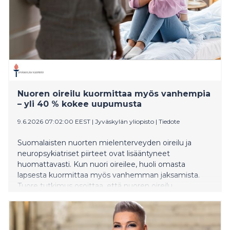
Nuoren oireilu kuormittaa myös vanhempia
– yli 40 % kokee uupumusta
9.6.2026 07:02:00 EEST
|
Jyväskylän yliopisto
|
Tiedote
Suomalaisten nuorten mielenterveyden oireilu ja
neuropsykiatriset piirteet ovat lisääntyneet
huomattavasti. Kun nuori oireilee, huoli omasta
lapsesta kuormittaa myös vanhemman jaksamista.
Tuore tutkimus osoittaa, että nuoren oireilu
kuormittaa merkittävästi myös heidän vanhempiaan,
joista yli 40 prosenttia kokee vanhemmuuden
uupumusta. Tutkimus nostaa esiin vanhempien tuen
tarpeet ja toiveet sekä sosiaali- ja terveydenhuollon