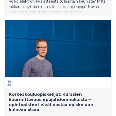
Voiko elektroniikkajätteestä tulla jotain kaunista? Miltä
rakkaus näyttää ilman sille asetettuja rajoja? Nämä
ovat osa kysymyksistä, joihin Amos Rexin
kevätnäyttelyn nuoret taiteilijat etsivät vastauksia.
Korkeakouluopiskelijat: Kurssien
kuormittavuus epäjohdonmukaista –
opintopisteet eivät vastaa opiskeluun
kuluvaa aikaa