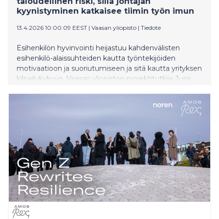
taloudellinen riski, sillä johtajan
kyynistyminen katkaisee tiimin työn imun
13.4.2026 10:00:09 EEST
|
Vaasan yliopisto
|
Tiedote
Esihenkilön hyvinvointi heijastuu kahdenvälisten
esihenkilö-alaissuhteiden kautta työntekijöiden
motivaatioon ja suoriutumiseen ja sitä kautta yrityksen
kilpailukykyyn. Vaasan yliopiston projektitutkija Jussi
Tanskanen osoittaa väitöstutkimuksessaan, että
uupuneelta johtajalta loppuvat voimavarat
laadukkaiden alaissuhteiden ylläpitämiseen, mikä
johtaa työntekijöiden omistautumisen lopahtamiseen.
Ilmiö on erityisen korostunut nykyisessä intensiivisessä
työelämässä ja etätyössä.