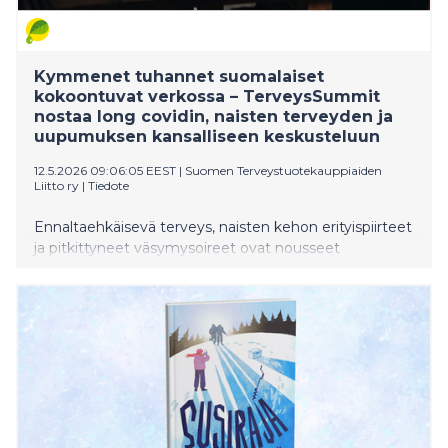
Kymmenet tuhannet suomalaiset
kokoontuvat verkossa – TerveysSummit
nostaa long covidin, naisten terveyden ja
uupumuksen kansalliseen keskusteluun
12.5.2026 09:06:05 EEST
|
Suomen Terveystuotekauppiaiden
Liitto ry
|
Tiedote
Ennaltaehkäisevä terveys, naisten kehon erityispiirteet
ja pitkittyneet väsymysoireet ovat nousseet
suomalaisten arkikeskusteluihin. Nyt ne ovat vahvasti
esillä myös käynnissä olevassa TerveysSummitissa.
TerveysSummit 11.–17.5.2026 tarjoaa maksuttoman
viikon yli 30 asiantuntijahaastattelua, jotka kertovat,
mihin suomalaiset juuri nyt hakevat tietoa
terveydestään.