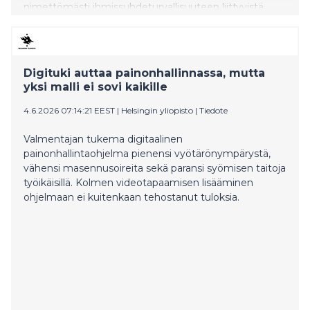
nimettömästi ihmissuhdeturvallisuuteen liittyvistä
asioista ammattilaisen kanssa ja saada tukea
luotettavalta asiantuntijalta. Chatissa kannattaa
keskustella huolista jo ennen perheen yhteistä, tiivistä
loma-aikaa.
Digituki auttaa painonhallinnassa, mutta
yksi malli ei sovi kaikille
4.6.2026 07:14:21 EEST
|
Helsingin yliopisto
|
Tiedote
Valmentajan tukema digitaalinen
painonhallintaohjelma pienensi vyötärönympärystä,
vähensi masennusoireita sekä paransi syömisen taitoja
työikäisillä. Kolmen videotapaamisen lisääminen
ohjelmaan ei kuitenkaan tehostanut tuloksia.