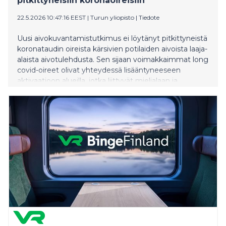
pitkittyneisiin koronaoireisiin
22.5.2026 10:47:16 EEST
|
Turun yliopisto
|
Tiedote
Uusi aivokuvantamistutkimus ei löytänyt pitkittyneistä
koronataudin oireista kärsivien potilaiden aivoista laaja-
alaista aivotulehdusta. Sen sijaan voimakkaimmat long
covid-oireet olivat yhteydessä lisääntyneeseen
aktivaatioon alueilla, jotka liittyvät mielialaan ja
tunteisiin.