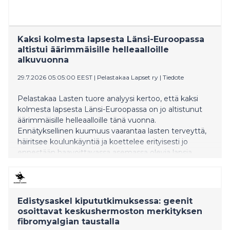
Kaksi kolmesta lapsesta Länsi-Euroopassa
altistui äärimmäisille helleaalloille
alkuvuonna
29.7.2026 05:05:00 EEST
|
Pelastakaa Lapset ry
|
Tiedote
Pelastakaa Lasten tuore analyysi kertoo, että kaksi
kolmesta lapsesta Länsi-Euroopassa on jo altistunut
äärimmäisille helleaalloille tänä vuonna.
Ennätyksellinen kuumuus vaarantaa lasten terveyttä,
häiritsee koulunkäyntiä ja koettelee erityisesti jo
ennestään haavoittavassa asemassa olevia lapsia.
Edistysaskel kipututkimuksessa: geenit
osoittavat keskushermoston merkityksen
fibromyalgian taustalla