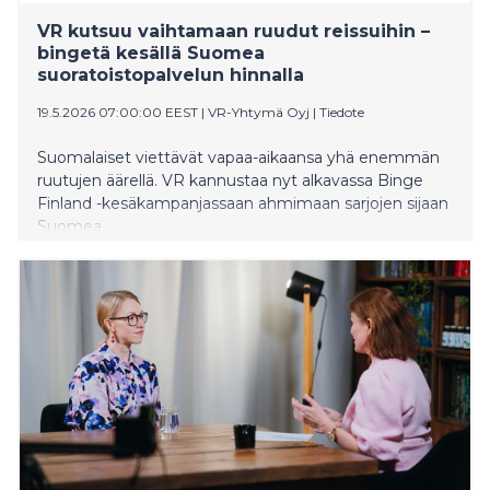
VR kutsuu vaihtamaan ruudut reissuihin –
bingetä kesällä Suomea
suoratoistopalvelun hinnalla
19.5.2026 07:00:00 EEST
|
VR-Yhtymä Oyj
|
Tiedote
Suomalaiset viettävät vapaa-aikaansa yhä enemmän
ruutujen äärellä. VR kannustaa nyt alkavassa Binge
Finland -kesäkampanjassaan ahmimaan sarjojen sijaan
Suomea.