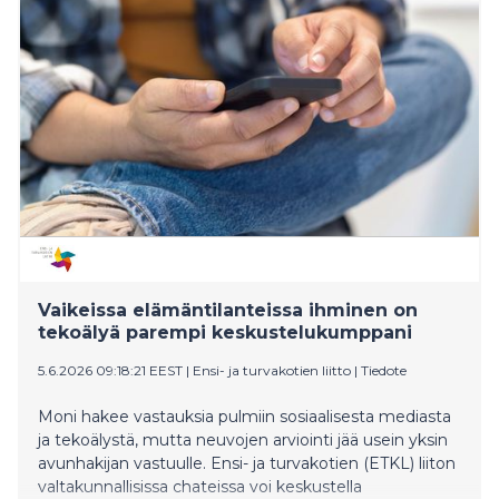
Vaikeissa elämäntilanteissa ihminen on
tekoälyä parempi keskustelukumppani
5.6.2026 09:18:21 EEST
|
Ensi- ja turvakotien liitto
|
Tiedote
Moni hakee vastauksia pulmiin sosiaalisesta mediasta
ja tekoälystä, mutta neuvojen arviointi jää usein yksin
avunhakijan vastuulle. Ensi- ja turvakotien (ETKL) liiton
valtakunnallisissa chateissa voi keskustella