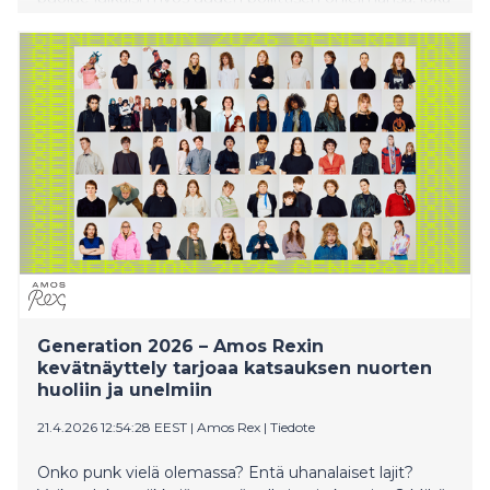
katsoo vuoteen 2035 – SDP:n visiossa Suomi on
tuolloin maailman ensimmäinen hiilineutraali
hyvinvointivaltio.
Generation 2026 – Amos Rexin
kevätnäyttely tarjoaa katsauksen nuorten
huoliin ja unelmiin
21.4.2026 12:54:28 EEST
|
Amos Rex
|
Tiedote
Onko punk vielä olemassa? Entä uhanalaiset lajit?