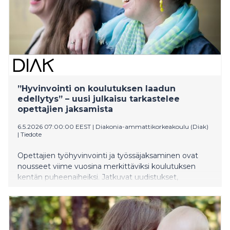
”Hyvinvointi on koulutuksen laadun
edellytys” – uusi julkaisu tarkastelee
opettajien jaksamista
6.5.2026 07:00:00 EEST
|
Diakonia-ammattikorkeakoulu (Diak)
|
Tiedote
Opettajien työhyvinvointi ja työssäjaksaminen ovat
nousseet viime vuosina merkittäviksi koulutuksen
kentän puheenaiheiksi. Jatkuvat uudistukset,
opiskelijoiden moninaiset ja lisääntyneet tuen tarpeet
sekä resurssien riittämättömyys kuormittavat
opettajien arkea ja heikentävät monien kokemusta
työn hallinnasta.