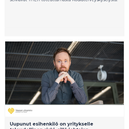
Uupunut esihenkilö on yritykselle