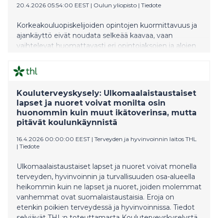
20.4.2026 05:54:00 EEST
|
Oulun yliopisto
|
Tiedote
Korkeakouluopiskelijoiden opintojen kuormittavuus ja
ajankäyttö eivät noudata selkeää kaavaa, vaan
vaihtelevat huomattavasti eri opintojaksojen ja alojen
välillä. Opintopistemitoitus ei useinkaan vastaa
todellista työmäärää, kertoo Oulun yliopiston uusi
väitöstutkimus.
Kouluterveyskysely: Ulkomaalaistaustaiset
lapset ja nuoret voivat monilta osin
huonommin kuin muut ikätoverinsa, mutta
pitävät koulunkäynnistä
16.4.2026 00:00:00 EEST
|
Terveyden ja hyvinvoinnin laitos THL
|
Tiedote
Ulkomaalaistaustaiset lapset ja nuoret voivat monella
terveyden, hyvinvoinnin ja turvallisuuden osa-alueella
heikommin kuin ne lapset ja nuoret, joiden molemmat
vanhemmat ovat suomalaistaustaisia. Eroja on
etenkin poikien terveydessä ja hyvinvoinnissa. Tiedot
selviävät THL:n toteuttamasta Kouluterveyskyselystä.