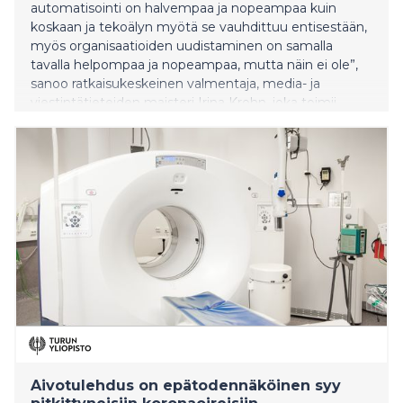
automatisointi on halvempaa ja nopeampaa kuin
koskaan ja tekoälyn myötä se vauhdittuu entisestään,
myös organisaatioiden uudistaminen on samalla
tavalla helpompaa ja nopeampaa, mutta näin ei ole”,
sanoo ratkaisukeskeinen valmentaja, media- ja
viestintätieteiden maisteri Irina Krohn, joka toimii
myös Kuullas Oy:n hallituksen puheenjohtajana.
Aivotulehdus on epätodennäköinen syy