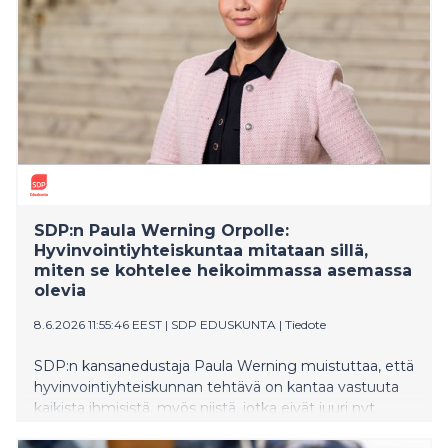
ammattilaisille että päättäjille.
SDP:n Paula Werning Orpolle:
Hyvinvointiyhteiskuntaa mitataan sillä,
miten se kohtelee heikoimmassa asemassa
olevia
8.6.2026 11:55:46 EEST
|
SDP EDUSKUNTA
|
Tiedote
SDP:n kansanedustaja Paula Werning muistuttaa, että
hyvinvointiyhteiskunnan tehtävä on kantaa vastuuta
kaikista ihmisistä, myös niistä, jotka eivät juuri nyt
kykene kantamaan vastuuta itsestään tai läheisistään.