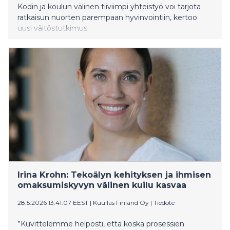
Kodin ja koulun välinen tiiviimpi yhteistyö voi tarjota
ratkaisun nuorten parempaan hyvinvointiin, kertoo
uusi väitöstutkimus.
Irina Krohn: Tekoälyn kehityksen ja ihmisen
omaksumiskyvyn välinen kuilu kasvaa
28.5.2026 13:41:07 EEST
|
Kuullas Finland Oy
|
Tiedote
”Kuvittelemme helposti, että koska prosessien