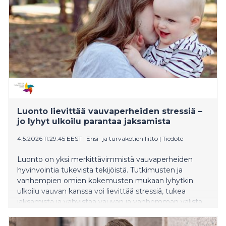
Luonto lievittää vauvaperheiden stressiä –
jo lyhyt ulkoilu parantaa jaksamista
4.5.2026 11:29:45 EEST
|
Ensi- ja turvakotien liitto
|
Tiedote
Luonto on yksi merkittävimmistä vauvaperheiden
hyvinvointia tukevista tekijöistä. Tutkimusten ja
vanhempien omien kokemusten mukaan lyhytkin
ulkoilu vauvan kanssa voi lievittää stressiä, tukea
jaksamista ja vahvistaa vauvan ja vanhemman välistä
vuorovaikutusta. Ensi‑ ja turvakotien liitto kehittää
yhdessä jäsenyhdistystensä kanssa luontolähtöisiä