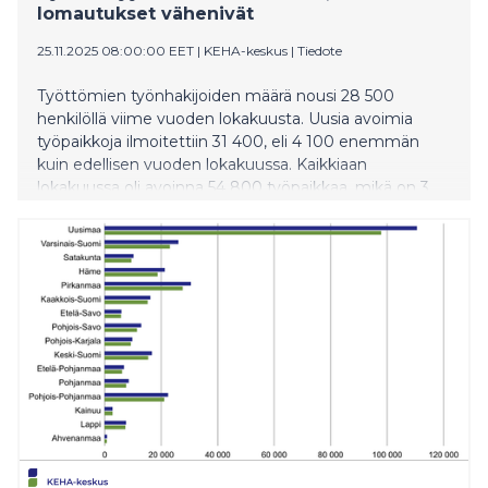
lomautukset vähenivät
25.11.2025 08:00:00 EET
|
KEHA-keskus
|
Tiedote
Työttömien työnhakijoiden määrä nousi 28 500
henkilöllä viime vuoden lokakuusta. Uusia avoimia
työpaikkoja ilmoitettiin 31 400, eli 4 100 enemmän
kuin edellisen vuoden lokakuussa. Kaikkiaan
lokakuussa oli avoinna 54 800 työpaikkaa, mikä on 3
400 enemmän kuin vuosi sitten.