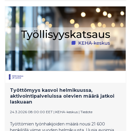
20 000 (-10 %) vähemmän kuin vuosi sitten.
Työttömiä työnhakijoita oli maaliskuun lopussa 342
800. Työttömien määrä nousi 22 400 (7 %) henkilöllä
viime vuoden maaliskuusta. Sen sijaan työttömien ja
aktivointipalveluiden piirissä olevista koostuva laaja
työttömyys oli noussut vuoden takaiseen vain 13 500
(3 %). Yhteensä laajan työttömyyden piiriin kuului 434
000 työnhakijaa.
Työttömyys kasvoi helmikuussa,
aktivointipalveluissa olevien määrä jatkoi
laskuaan
24.3.2026 08:00:00 EET
|
KEHA-keskus
|
Tiedote
Työttömien työnhakijoiden määrä nousi 21 600
henkilöllä viime vuoden helmikuusta. Uusia avoimia