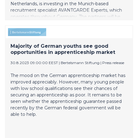
Netherlands, is investing in the Munich-based
recruitment specialist AVANTGARDE Experts, which
operates throughout Germany. The partners will be
moving forward together to strengthen their position
on the German market for filling personnel vacancies
in sustainable industries such as tech, mobility and
energy. YER is acquiring one hundred percent of the
Majority of German youths see good
shares formerly owned by the parent company
opportunities in apprenticeship market
AVANTGARDE and private equity company EMH
Partners.
30.8.2023 09:00:00 EEST
|
Bertelsmann Stiftung
|
Press release
The mood on the German apprenticeship market has
improved appreciably. However, many young people
with low school qualifications see their chances of
securing an apprenticeship as poor. It remains to be
seen whether the apprenticeship guarantee passed
recently by the German federal government will be
able to help.