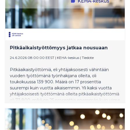
Pitkäaikaistyöttömyys jatkaa nousuaan
24.6.2026 08:00:00 EEST
|
KEHA-keskus
|
Tiedote
Pitkäaikaistyöttömiä, eli yhtäjaksoisesti vähintään
vuoden työttömänä työnhakijana olleita, oli
toukokuussa 139 900. Määrä on 17 prosenttia
suurempi kuin vuotta aikaisemmin. Yli kaksi vuotta
yhtäjaksoisesti työttömänä olleita pitkäaikaistyöttömiä
oli 73 800, mikä on 25 prosenttia enemmän kuin viime
vuoden toukokuussa. Tiedot ilmenevät Työllisyys-,
kehittämis- ja hallintokeskuksen (KEHA-keskus)
Työllisyyskatsauksesta.