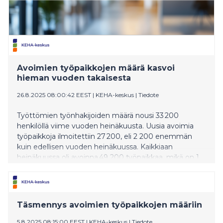
Avoimien työpaikkojen määrä kasvoi
hieman vuoden takaisesta
26.8.2025 08:00:42 EEST
|
KEHA-keskus
|
Tiedote
Työttömien työnhakijoiden määrä nousi 33 200
henkilöllä viime vuoden heinäkuusta. Uusia avoimia
työpaikkoja ilmoitettiin 27 200, eli 2 200 enemmän
kuin edellisen vuoden heinäkuussa. Kaikkiaan
heinäkuussa oli avoinna 49 200 työpaikkaa, mikä on 1
000 enemmän kuin vuosi sitten.
Täsmennys avoimien työpaikkojen määriin
5.8.2025 08:15:00 EEST
|
KEHA-keskus
|
Tiedote