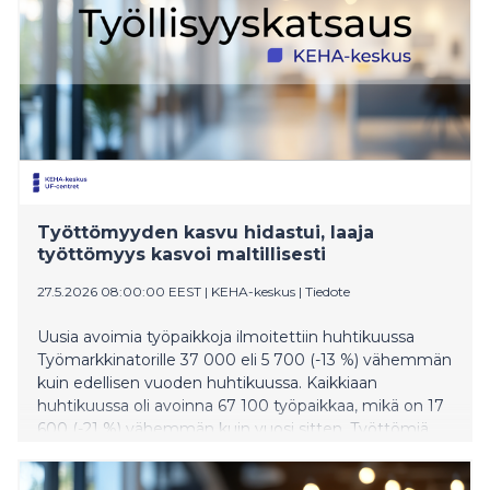
Työttömyyden kasvu hidastui, laaja
työttömyys kasvoi maltillisesti
27.5.2026 08:00:00 EEST
|
KEHA-keskus
|
Tiedote
Uusia avoimia työpaikkoja ilmoitettiin huhtikuussa
Työmarkkinatorille 37 000 eli 5 700 (-13 %) vähemmän
kuin edellisen vuoden huhtikuussa. Kaikkiaan
huhtikuussa oli avoinna 67 100 työpaikkaa, mikä on 17
600 (-21 %) vähemmän kuin vuosi sitten. Työttömiä
työnhakijoita oli huhtikuun lopussa 333 200.
Työttömien määrä nousi 20 000 (6 %) henkilöllä viime