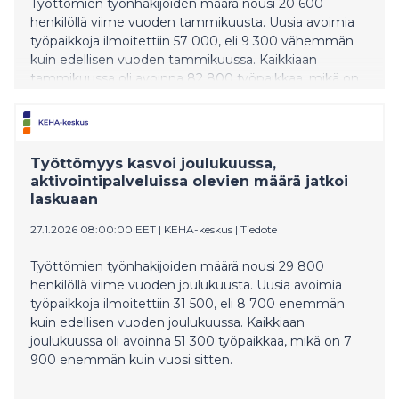
Työttömien työnhakijoiden määrä nousi 20 600
henkilöllä viime vuoden tammikuusta. Uusia avoimia
työpaikkoja ilmoitettiin 57 000, eli 9 300 vähemmän
kuin edellisen vuoden tammikuussa. Kaikkiaan
tammikuussa oli avoinna 82 800 työpaikkaa, mikä on
13 400 vähemmän kuin vuosi sitten.
Työttömyys kasvoi joulukuussa,
aktivointipalveluissa olevien määrä jatkoi
laskuaan
27.1.2026 08:00:00 EET
|
KEHA-keskus
|
Tiedote
Työttömien työnhakijoiden määrä nousi 29 800
henkilöllä viime vuoden joulukuusta. Uusia avoimia
työpaikkoja ilmoitettiin 31 500, eli 8 700 enemmän
kuin edellisen vuoden joulukuussa. Kaikkiaan
joulukuussa oli avoinna 51 300 työpaikkaa, mikä on 7
900 enemmän kuin vuosi sitten.