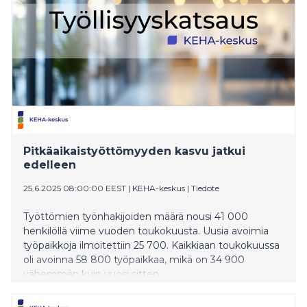
Pitkäaikaistyöttömyyden kasvu jatkui
edelleen
25.6.2025 08:00:00 EEST
|
KEHA-keskus
|
Tiedote
Työttömien työnhakijoiden määrä nousi 41 000
henkilöllä viime vuoden toukokuusta. Uusia avoimia
työpaikkoja ilmoitettiin 25 700. Kaikkiaan toukokuussa
oli avoinna 58 800 työpaikkaa, mikä on 34 900
vähemmän kuin vuosi sitten.