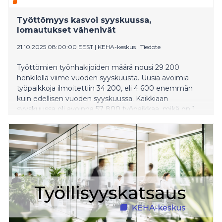
Työttömyys kasvoi syyskuussa,
lomautukset vähenivät
21.10.2025 08:00:00 EEST
|
KEHA-keskus
|
Tiedote
Työttömien työnhakijoiden määrä nousi 29 200
henkilöllä viime vuoden syyskuusta. Uusia avoimia
työpaikkoja ilmoitettiin 34 200, eli 4 600 enemmän
kuin edellisen vuoden syyskuussa. Kaikkiaan
syyskuussa oli avoinna 57 800 työpaikkaa, mikä on 1
600 enemmän kuin vuosi sitten.