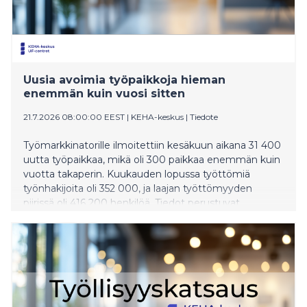
Uusia avoimia työpaikkoja hieman
enemmän kuin vuosi sitten
21.7.2026 08:00:00 EEST
|
KEHA-keskus
|
Tiedote
Työmarkkinatorille ilmoitettiin kesäkuun aikana 31 400
uutta työpaikkaa, mikä oli 300 paikkaa enemmän kuin
vuotta takaperin. Kuukauden lopussa työttömiä
työnhakijoita oli 352 000, ja laajan työttömyyden
piirissä oli 416 200 henkilöä. Tiedot perustuvat
Työllisyys-, kehittämis- ja hallintokeskuksen (KEHA-
keskus) Työllisyyskatsaukseen.