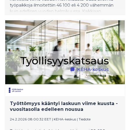
työpaikkoja ilmoitettiin 46 100 eli 4 200 vähemmän
kuin edellisen vuoden helmikuussa. Kaikkiaan
helmikuussa oli avoinna 98 900 työpaikkaa, mikä on 14
400 vähemmän kuin vuosi sitten.
Työttömyys kääntyi laskuun viime kuusta -
vuositasolla edelleen nousua
24.2.2026 08:00:32 EET
|
KEHA-keskus
|
Tiedote