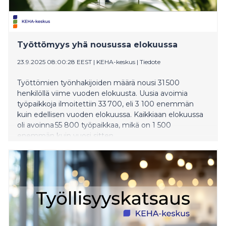
Työttömyys yhä nousussa elokuussa
23.9.2025 08:00:28 EEST
|
KEHA-keskus
|
Tiedote
Työttömien työnhakijoiden määrä nousi 31 500
henkilöllä viime vuoden elokuusta. Uusia avoimia
työpaikkoja ilmoitettiin 33 700, eli 3 100 enemmän
kuin edellisen vuoden elokuussa. Kaikkiaan elokuussa
oli avoinna 55 800 työpaikkaa, mikä on 1 500
enemmän kuin vuosi sitten.