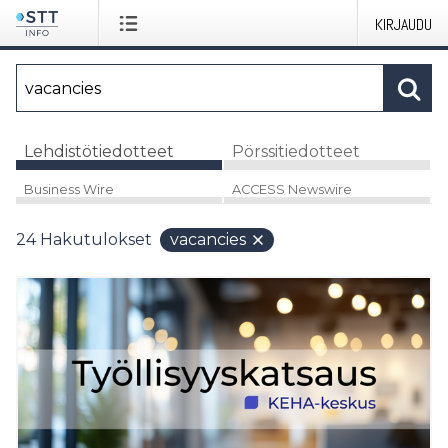
KIRJAUDU
Lehdistötiedotteet
Pörssitiedotteet
Business Wire
ACCESS Newswire
24
Hakutulokset
vacancies