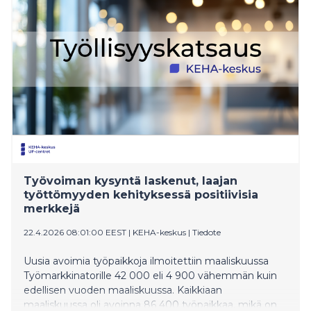
vuoden huhtikuusta. Sen sijaan työttömien ja
aktivointipalveluiden piirissä olevista koostuva laaja
työttömyys nousi vuoden takaisesta loivemmin,
12 600 (3 %) henkilöllä. Yhteensä laajan työttömyyden
piiriin kuului 424 800 työnhakijaa.
Työvoiman kysyntä laskenut, laajan
työttömyyden kehityksessä positiivisia
merkkejä
22.4.2026 08:01:00 EEST
|
KEHA-keskus
|
Tiedote
Uusia avoimia työpaikkoja ilmoitettiin maaliskuussa
Työmarkkinatorille 42 000 eli 4 900 vähemmän kuin
edellisen vuoden maaliskuussa. Kaikkiaan
maaliskuussa oli avoinna 86 400 työpaikkaa, mikä on