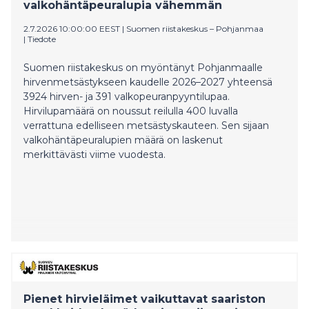
valkohäntäpeuralupia vähemmän
2.7.2026 10:00:00 EEST
|
Suomen riistakeskus – Pohjanmaa
|
Tiedote
Suomen riistakeskus on myöntänyt Pohjanmaalle
hirvenmetsästykseen kaudelle 2026–2027 yhteensä
3924 hirven- ja 391 valkopeuranpyyntilupaa.
Hirvilupamäärä on noussut reilulla 400 luvalla
verrattuna edelliseen metsästyskauteen. Sen sijaan
valkohäntäpeuralupien määrä on laskenut
merkittävästi viime vuodesta.
Pienet hirvieläimet vaikuttavat saariston