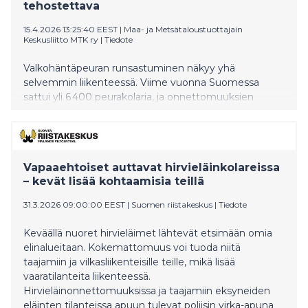
tehostettava
15.4.2026 13:25:40 EEST
|
Maa- ja Metsätaloustuottajain
Keskusliitto MTK ry
|
Tiedote
Valkohäntäpeuran runsastuminen näkyy yhä
selvemmin liikenteessä. Viime vuonna Suomessa
sattui yli 6 400 peurakolaria, ja onnettomuuksien
määrä on kääntynyt uudelleen kasvuun. MTK korostaa,
että valkohäntäpeurakannan pienentäminen
edellyttää kaatolupamäärien lisäämistä ja
metsästyksen tehostamista erityisesti tiheimmillä
Vapaaehtoiset auttavat hirvieläinkolareissa
esiintymisalueilla.
– kevät lisää kohtaamisia teillä
31.3.2026 09:00:00 EEST
|
Suomen riistakeskus
|
Tiedote
Keväällä nuoret hirvieläimet lähtevät etsimään omia
elinalueitaan. Kokemattomuus voi tuoda niitä
taajamiin ja vilkasliikenteisille teille, mikä lisää
vaaratilanteita liikenteessä.
Hirvieläinonnettomuuksissa ja taajamiin eksyneiden
eläinten tilanteissa apuun tulevat poliisin virka-apuna