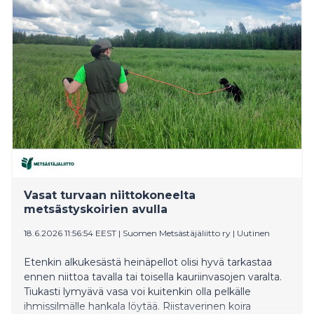
Vasat turvaan niittokoneelta
metsästyskoirien avulla
18.6.2026 11:56:54 EEST
|
Suomen Metsästäjäliitto ry
|
Uutinen
Etenkin alkukesästä heinäpellot olisi hyvä tarkastaa
ennen niittoa tavalla tai toisella kauriinvasojen varalta.
Tiukasti lymyävä vasa voi kuitenkin olla pelkälle
ihmissilmälle hankala löytää. Riistaverinen koira