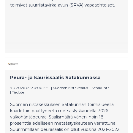
toimivat suurriistavirka-avun (SRVA) vapaaehtoiset.
Peura- ja kaurissaalis Satakunnassa
9.3.2026 09:30:00 EET
|
Suomen riistakeskus – Satakunta
|
Tiedote
Suomen riistakeskuksen Satakunnan toimialueella
kaadettiin päättyneellä metsästyskaudella 7026
valkohäntäpeuraa. Saalismäärä väheni noin 18
prosenttia edelliseen metsästyskauteen verrattuna.
Suurimmillaan peurasaalis on ollut vuosina 2021–2022,