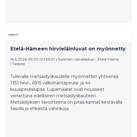
Etelä-Hämeen hirvieläinluvat on myönnetty
16.6.2026 09:30:00 EEST
|
Suomen riistakeskus – Etelä-Häme
|
Tiedote
Tulevalle metsästyskaudelle myönnettiin yhteensä
1351 hirvi-, 6915 valkohäntäpeura- ja 44
kuusipeuralupaa. Lupamäärät ovat nousseet
verrattuna edelliseen metsästyskauteen.
Metsästyksen tavoitteena on pitää kannat kestävällä
tasolla ja ehkäistä vahinkoja.