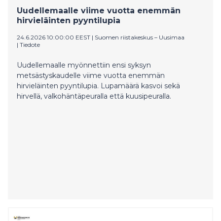
Uudellemaalle viime vuotta enemmän
hirvieläinten pyyntilupia
24.6.2026 10:00:00 EEST
|
Suomen riistakeskus – Uusimaa
|
Tiedote
Uudellemaalle myönnettiin ensi syksyn
metsästyskaudelle viime vuotta enemmän
hirvieläinten pyyntilupia. Lupamäärä kasvoi sekä
hirvellä, valkohäntäpeuralla että kuusipeuralla.