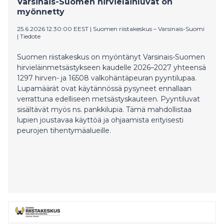
Varsinais-Suomen hirvieläinluvat on
myönnetty
25.6.2026 12:30:00 EEST
|
Suomen riistakeskus – Varsinais-Suomi
|
Tiedote
Suomen riistakeskus on myöntänyt Varsinais-Suomen
hirvieläinmetsästykseen kaudelle 2026–2027 yhteensä
1297 hirven- ja 16508 valkohäntäpeuran pyyntilupaa.
Lupamäärät ovat käytännössä pysyneet ennallaan
verrattuna edelliseen metsästyskauteen. Pyyntiluvat
sisältävät myös ns. pankkilupia. Tämä mahdollistaa
lupien joustavaa käyttöä ja ohjaamista erityisesti
peurojen tihentymäalueille.