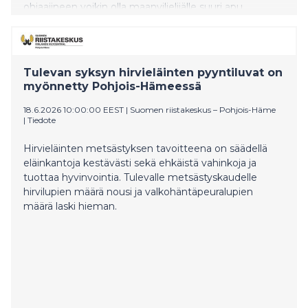
ohjaajineen voikin olla maanviljelijälle suuri apu.
Tulevan syksyn hirvieläinten pyyntiluvat on
myönnetty Pohjois-Hämeessä
18.6.2026 10:00:00 EEST
|
Suomen riistakeskus – Pohjois-Häme
|
Tiedote
Hirvieläinten metsästyksen tavoitteena on säädellä
eläinkantoja kestävästi sekä ehkäistä vahinkoja ja
tuottaa hyvinvointia. Tulevalle metsästyskaudelle
hirvilupien määrä nousi ja valkohäntäpeuralupien
määrä laski hieman.