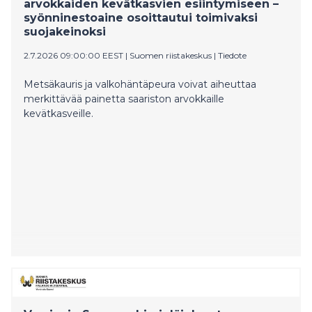
arvokkaiden kevätkasvien esiintymiseen –
syönninestoaine osoittautui toimivaksi
suojakeinoksi
2.7.2026 09:00:00 EEST
|
Suomen riistakeskus
|
Tiedote
Metsäkauris ja valkohäntäpeura voivat aiheuttaa
merkittävää painetta saariston arvokkaille
kevätkasveille.