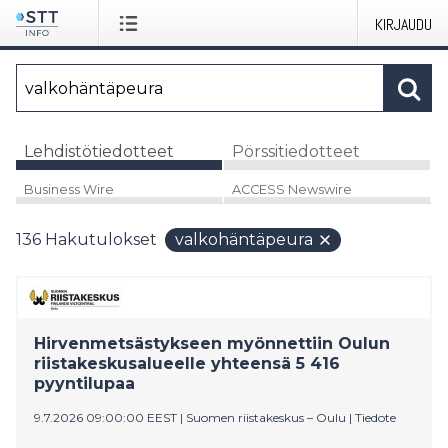
KIRJAUDU
Lehdistötiedotteet
Pörssitiedotteet
Business Wire
ACCESS Newswire
136
Hakutulokset
valkohäntäpeura
Hirvenmetsästykseen myönnettiin Oulun
riistakeskusalueelle yhteensä 5 416
pyyntilupaa
9.7.2026 09:00:00 EEST
|
Suomen riistakeskus – Oulu
|
Tiedote