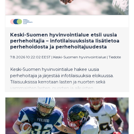
Keski-Suomen hyvinvointialue etsii uusia
perhehoitajia – infotilaisuuksista lisätietoa
perhehoidosta ja perhehoitajuudesta
7.8.2026 10:22:02 EEST
|
Keski-Suomen hyvinvointialue
|
Tiedote
Keski-Suomen hyvinvointialue hakee uusia
perhehoitajia ja järjestää infotilaisuuksia elokuussa.
Tilaisuuksissa kerrotaan lasten ja nuorten sekä
vammaisten lasten, nuorten ja aikuisten
perhehoidosta. Ilmoittaudu etätilaisuuksiin etukäteen
sähköpostitse. Seuraavat valmennukset alkavat
syksyllä 2026.