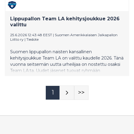
Lippupallon Team LA kehitysjoukkue 2026
valittu
25.6.2026 12:43:48 EEST
|
Suomen Amerikkalaisen Jalkapallon
Liitto ry
|
Tiedote
Suomen lippupallon naisten kansallinen
kehitysjoukkue Team LA on valittu kaudelle 2026. Tänä
vuonna seitsemän uutta urheilijaa on nostettu osaksi
Team LA:ta. Uudet jäsenet tuovat ryhmään
kansainvälistä kokemusta, kansainvälisen tason
yleisurheilutaustaa sekä EM-mitalien makuun
päässeitä nuoria lippupalloilijoita. Joukkue koostuu 21
1
>>
olympiapaikkaa janoavasta urheilijasta.