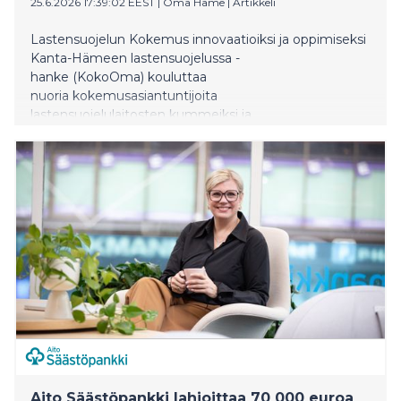
25.6.2026 17:39:02 EEST
|
Oma Häme
|
Artikkeli
Lastensuojelun Kokemus innovaatioiksi ja oppimiseksi
Kanta-Hämeen lastensuojelussa -
hanke (KokoOma) kouluttaa
nuoria kokemusasiantuntijoita
lastensuojelulaitosten kummeiksi ja
vertaistukihenkilöiksi.
Aito Säästöpankki lahjoittaa 70 000 euroa