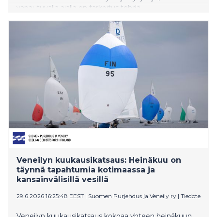
vapautuvalla ajalla on tarkoitus tehdä.
Veneilyn kuukausikatsaus: Heinäkuu on
täynnä tapahtumia kotimaassa ja
kansainvälisillä vesillä
29.6.2026 16:25:48 EEST
|
Suomen Purjehdus ja Veneily ry
|
Tiedote
Veneilyn kuukausikatsaus kokoaa yhteen heinäkuun