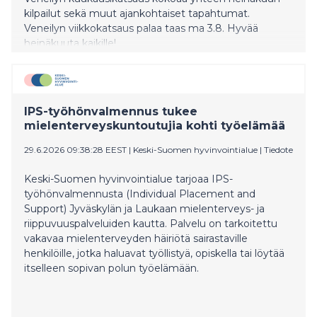
kilpailut sekä muut ajankohtaiset tapahtumat.
Veneilyn viikkokatsaus palaa taas ma 3.8. Hyvää
heinäkuuta kaikille!
IPS-työhönvalmennus tukee
mielenterveyskuntoutujia kohti työelämää
29.6.2026 09:38:28 EEST
|
Keski-Suomen hyvinvointialue
|
Tiedote
Keski-Suomen hyvinvointialue tarjoaa IPS-
työhönvalmennusta (Individual Placement and
Support) Jyväskylän ja Laukaan mielenterveys- ja
riippuvuuspalveluiden kautta. Palvelu on tarkoitettu
vakavaa mielenterveyden häiriötä sairastaville
henkilöille, jotka haluavat työllistyä, opiskella tai löytää
itselleen sopivan polun työelämään.