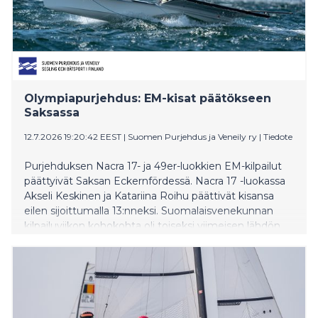
Olympiapurjehdus: EM-kisat päätökseen
Saksassa
12.7.2026 19:20:42 EEST
|
Suomen Purjehdus ja Veneily ry
|
Tiedote
Purjehduksen Nacra 17- ja 49er-luokkien EM-kilpailut
päättyivät Saksan Eckernfördessä. Nacra 17 -luokassa
Akseli Keskinen ja Katariina Roihu päättivät kisansa
eilen sijoittumalla 13:nneksi. Suomalaisvenekunnan
kilpailuviikon kohokohta oli toiseksi viimeisen lähdön
voitto. – Oli kevyen tuulen päivä, ja oli kiva nähdä
miten myös siinä ollaan saatu vauhti kohdilleen ja
päästiin taistelemaan kärkikahinoissa. 49er-luokassa
Suomea edustaneet Aatos ja Onni Kylävainio
purjehtivat kokonaistuloksissa sijalle 56. Päätöspäivänä
ajettiin yksi lähtö vaihtelevissa olosuhteissa. –