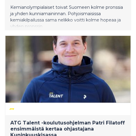
Kemianolympialaiset toivat Suomeen kolme pronssia
ja yhden kunniamaininnan. Pohjoismaisissa
kemiakilpailussa sama nelikko voitti kolme hopeaa ja
yhden pronssin.
ATG Talent -koulutusohjelman Patri Filatoff
ensimmäistä kertaa ohjastajana
Kuninkuuskisassa