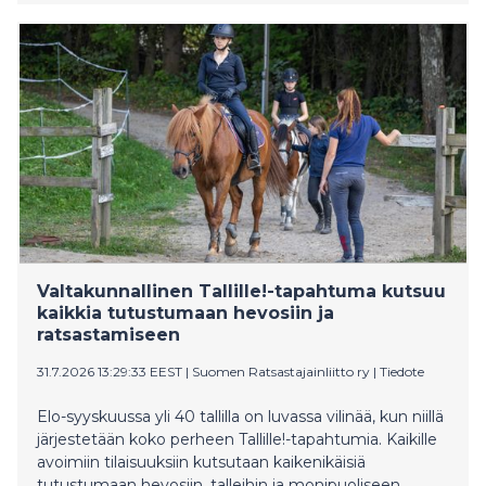
olympialaisten purjehdusnäyttämönä toimiva San
Pedro tunnetaan tasaisista länsituulistaan ja pitkistä
perinteistään kansainvälisten purjehduskilpailujen
isäntäkaupunkina. Suomalaispurjehtijoista mukana
ovat Akseli Keskinen ja Katariina Roihu Nacra 17 -
veneluokassa. He ovat päässeet ottamaan tuntumaa
olosuhteisiin jo harjoitusten aikana. – Treeniviikko on
sujunut lupaavasti, ja olemme päässeet tutustumaan
kisapaikan olosuhteisiin kattavasti. Veneen vauhti on
tuntunut hyvältä, ja joka päivä iltapäivällä noin kolmen
aikaan nouseva tuuli on tarjonnut erinomaiset puitteet
harjoittelulle. Olemme saaneet hyödynnettyä jokaisen
purjehduspäivän ja kerättyä paljon laadukkaita toistoja
Valtakunnallinen Tallille!-tapahtuma kutsuu
alle. Kisoihin lähdetään luottavaisin mielin. Tavoitteena
kaikkia tutustumaan hevosiin ja
on tuoda kilpailuihin sama vauhti ja tekemisen taso,
ratsastamiseen
joka on löydetty treeneissä. On ollut hienoa pääst
31.7.2026 13:29:33 EEST
|
Suomen Ratsastajainliitto ry
|
Tiedote
Elo-syyskuussa yli 40 tallilla on luvassa vilinää, kun niillä
järjestetään koko perheen Tallille!-tapahtumia. Kaikille
avoimiin tilaisuuksiin kutsutaan kaikenikäisiä
tutustumaan hevosiin, talleihin ja monipuoliseen