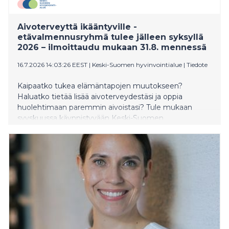
Aivoterveyttä ikääntyville -
etävalmennusryhmä tulee jälleen syksyllä
2026 – ilmoittaudu mukaan 31.8. mennessä
16.7.2026 14:03:26 EEST
|
Keski-Suomen hyvinvointialue
|
Tiedote
Kaipaatko tukea elämäntapojen muutokseen?
Haluatko tietää lisää aivoterveydestäsi ja oppia
huolehtimaan paremmin aivoistasi? Tule mukaan
syyskuussa käynnistyvään Keski-Suomen
hyvinvointialueen Aivoterveyttä ikääntyville -
etävalmennusryhmään.