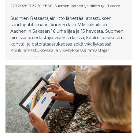
27.7.2026 17:37:59 EEST
|
Suomen Ratsastajainliitto ry
|
Tiedote
Suomen Ratsastajainliitto lähettää ratsastuksen
suurtapahtumaan, kuuden lajin MM-kilpailuun
Aacheniin Saksaan 16 urheilijaa ja 15 hevosta. Suomen
tiimissä on edustajia viidessä lajissa; koulu-, parakoulu-,
kenttä- ja esteratsastuksessa sekä vikellyksessä.
Kouluratsastuksessa ja vikellyksessä ratsastajat
kilpailevat niin joukkue- kuin henkilökohtaisista
mitaleista, ja muissa lajeissa henkilökohtaisesta MM-
menestyksestä. Ennätyssuuri edustusryhmä kertoo
ratsastuksen olympia- ja paralympialajien kuin
muidenkin lajien kansainvälisestä kehityksestä.