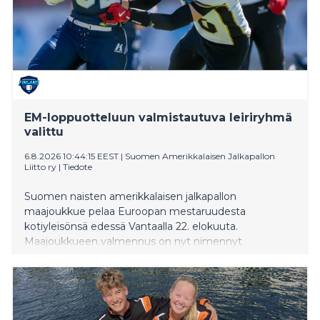
EM-loppuotteluun valmistautuva leiriryhmä
valittu
6.8.2026 10:44:15 EEST
|
Suomen Amerikkalaisen Jalkapallon
Liitto ry
|
Tiedote
Suomen naisten amerikkalaisen jalkapallon
maajoukkue pelaa Euroopan mestaruudesta
kotiyleisönsä edessä Vantaalla 22. elokuuta.
Maajoukkueen valmennus on nyt nimennyt
leiriryhmän, joka aloittaa valmistautumisen EM-
loppuotteluun.