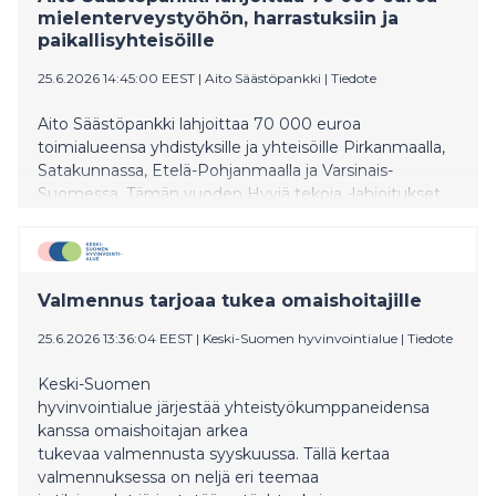
mielenterveystyöhön, harrastuksiin ja
paikallisyhteisöille
25.6.2026 14:45:00 EEST
|
Aito Säästöpankki
|
Tiedote
Aito Säästöpankki lahjoittaa 70 000 euroa
toimialueensa yhdistyksille ja yhteisöille Pirkanmaalla,
Satakunnassa, Etelä-Pohjanmaalla ja Varsinais-
Suomessa. Tämän vuoden Hyviä tekoja -lahjoitukset
tukevat erityisesti mielenterveystyötä, vertaistukea,
lasten ja nuorten harrastamista sekä paikallista
yhteisöllisyyttä. Haastava toimintaympäristö ja julkisiin
tukiin kohdistuvat leikkaukset tekevät lahjoituksista
Valmennus tarjoaa tukea omaishoitajille
saajilleen entistä merkityksellisempiä.
25.6.2026 13:36:04 EEST
|
Keski-Suomen hyvinvointialue
|
Tiedote
Keski-Suomen
hyvinvointialue järjestää yhteistyökumppaneidensa
kanssa omaishoitajan arkea
tukevaa valmennusta syyskuussa. Tällä kertaa
valmennuksessa on neljä eri teemaa