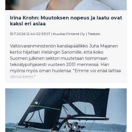
Irina Krohn: Muutoksen nopeus ja laatu ovat
kaksi eri asiaa
15.7.2026 12:44:02 EEST
|
Kuullas Finland Oy
|
Tiedote
Valtiovarainministeriön kansliapäällikkö Juha Majanen
kertoi hiljattain Helsingin Sanomille, että koko
Suomen julkinen sektori muutetaan toimimaan
tekoälypohjaisesti vuoteen 2031 mennessä. Hän
myönsi myös oman huolensa: ”Emme voi enää laittaa
silmiä kiinni.”