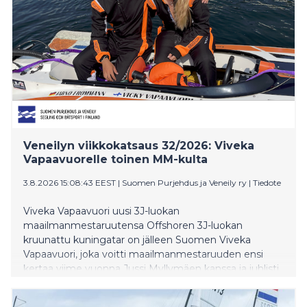
Veneilyn viikkokatsaus 32/2026: Viveka
Vapaavuorelle toinen MM-kulta
3.8.2026 15:08:43 EEST
|
Suomen Purjehdus ja Veneily ry
|
Tiedote
Viveka Vapaavuori uusi 3J-luokan
maailmanmestaruutensa Offshoren 3J-luokan
kruunattu kuningatar on jälleen Suomen Viveka
Vapaavuori, joka voitti maailmanmestaruuden ensi
kertaa viime vuonna Jussi Myllymäen kanssa ja juhlisti
molempien osakilpailuiden voittoa tänä vuonna
saksalaisen Jarno Frommannin kanssa. -Onhan tämä