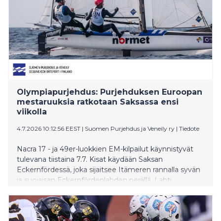
Olosuhteet olivat tänään todella vaihtelevat ja
haastavat, mutta kevyttä keliä oli koko ajan. Meillä oli
vesillä paljon hyvää, eikä varsinaisesti tehty mitään
virheitä, mutta tämän päivän tekeminen ei riittänyt, ja
vauhtiongelmat vaikeuttivat kilpailua. Ei päästy
näyttämään parasta osaamistamme oikein missään
kohtaa finaalivaiheessa. Karsintoihin olimme todella
tyytyväisiä, ja niissä pystyttiin näyttämään, mihin
pystymme. Ky
Olympiapurjehdus: Purjehduksen Euroopan
mestaruuksia ratkotaan Saksassa ensi
viikolla
4.7.2026 10:12:56 EEST
|
Suomen Purjehdus ja Veneily ry
|
Tiedote
Nacra 17 - ja 49er-luokkien EM-kilpailut käynnistyvät
tulevana tiistaina 7.7. Kisat käydään Saksan
Eckernfördessä, joka sijaitsee Itämeren rannalla syvän
ja suojaisan Eckernfördenlahden perällä. Lahti
tunnetaan hyvistä tuuliolosuhteistaan, eikä täysin
tyyniä päiviä esiinny usein. Pohjois-Saksan Itämeren
rannikolle on tyypillistä myös sään nopea vaihtelu,