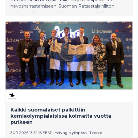
hevosharrastamiseen. Suomen Ratsastajainliiton
jäsenseurat ja -tallit järjestävät paljon suosiota ja
huomiota herättäneitä Tallille!-tapahtumia jo
kolmannen kerran.
Kaikki suomalaiset palkittiin
kemiaolympialaisissa kolmatta vuotta
putkeen
30.7.2026 13:52:15 EEST
|
Helsingin yliopisto
|
Tiedote