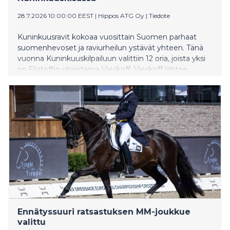
28.7.2026 10:00:00 EEST
|
Hippos ATG Oy
|
Tiedote
Kuninkuusravit kokoaa vuosittain Suomen parhaat
suomenhevoset ja raviurheilun ystävät yhteen. Tänä
vuonna Kuninkuuskilpailuun valittiin 12 oria, joista yksi
on Filatoffin ohjastama Vieskoff. Vieskoff lähtee
kilpailun kahdelle ensimmäiselle matkalle takarivistä.
Ennätyssuuri ratsastuksen MM-joukkue
valittu