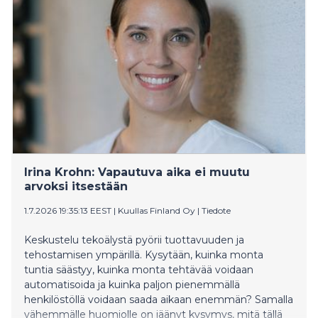
pääsee jahtaamaan titteliä historiallisesti ensimmäistä
kertaa kotikentällään.
Irina Krohn: Vapautuva aika ei muutu
arvoksi itsestään
1.7.2026 19:35:13 EEST
|
Kuullas Finland Oy
|
Tiedote
Keskustelu tekoälystä pyörii tuottavuuden ja
tehostamisen ympärillä. Kysytään, kuinka monta
tuntia säästyy, kuinka monta tehtävää voidaan
automatisoida ja kuinka paljon pienemmällä
henkilöstöllä voidaan saada aikaan enemmän? Samalla
vähemmälle huomiolle on jäänyt kysymys, mitä tällä