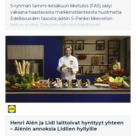
S-ryhmän tammi–kesäkuun liiketulos (FAS) säilyi
vakaana haastavasta markkinatilanteesta huolimatta.
Edellisvuoden tasosta jäätiin S-Pankin liikevoiton
laskun vuoksi. Erityisen vahvasti kehittyivät
verkkokaupat. Päivittäistavarakaupassa myynti kasvoi
alkuvuonna edelleen muuta markkinaa paremmin, ja
bonuksia maksettiin asiakasomistajille ennätysmäärä.
Henri Alén ja Lidl laittoivat hynttyyt yhteen
– Alénin annoksia Lidlien hyllyille