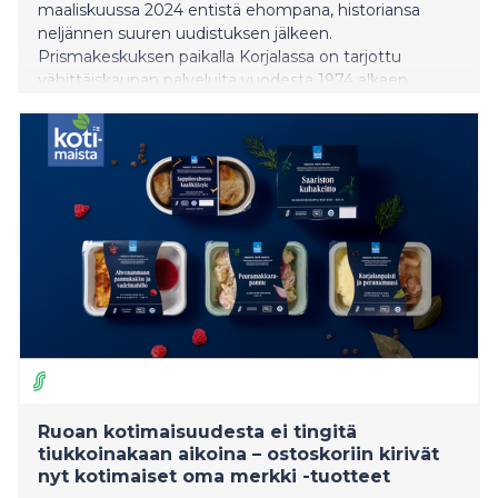
maaliskuussa 2024 entistä ehompana, historiansa
neljännen suuren uudistuksen jälkeen.
Prismakeskuksen paikalla Korjalassa on tarjottu
vähittäiskaupan palveluita vuodesta 1974 alkaen.
Prisma-ketjuun alkuperäinen Sokos Market liittyi
vuonna 1988.
Ruoan kotimaisuudesta ei tingitä
tiukkoinakaan aikoina – ostoskoriin kirivät
nyt kotimaiset oma merkki -tuotteet