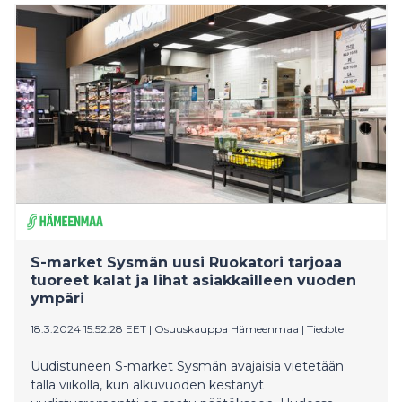
kuitenkin epäterveellisiksi, ja lähes puolet kyselyn
vastaajista toivoo ruokakauppaan terveellisempiä
mikroaterioita. Lidl tuo myyntiin neljä kotimaista
valmisateriaa, jotka vastaavat tähän toiveeseen.
S-market Sysmän uusi Ruokatori tarjoaa
tuoreet kalat ja lihat asiakkailleen vuoden
ympäri
18.3.2024 15:52:28 EET
|
Osuuskauppa Hämeenmaa
|
Tiedote
Uudistuneen S-market Sysmän avajaisia vietetään
tällä viikolla, kun alkuvuoden kestänyt