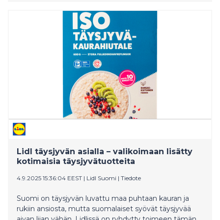
Alennukset innostivat asiakkaita erityisesti
erikoisempien hedelmien pariin ja kokonaisuudessaan
tammikuun aikana myytiin yli miljoona kasvista
enemmän kuin vuotta aiemmin.
Lidl täysjyvän asialla – valikoimaan lisätty
kotimaisia täysjyvätuotteita
4.9.2025 15:36:04 EEST
|
Lidl Suomi
|
Tiedote
Suomi on täysjyvän luvattu maa puhtaan kauran ja
rukiin ansiosta, mutta suomalaiset syövät täysjyvää
aivan liian vähän. Lidlissä on ryhdytty toimeen tämän