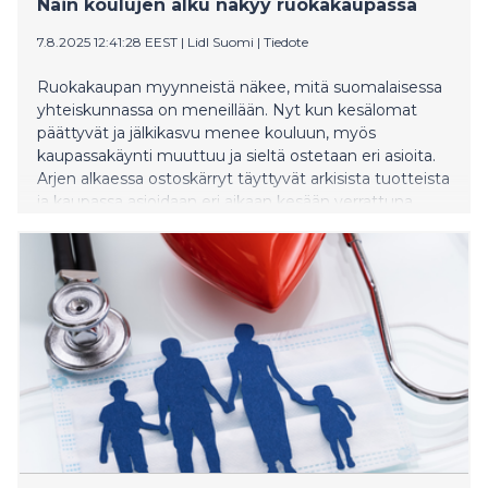
Näin koulujen alku näkyy ruokakaupassa
7.8.2025 12:41:28 EEST
|
Lidl Suomi
|
Tiedote
Ruokakaupan myynneistä näkee, mitä suomalaisessa
yhteiskunnassa on meneillään. Nyt kun kesälomat
päättyvät ja jälkikasvu menee kouluun, myös
kaupassakäynti muuttuu ja sieltä ostetaan eri asioita.
Arjen alkaessa ostoskärryt täyttyvät arkisista tuotteista
ja kaupassa asioidaan eri aikaan kesään verrattuna.
Kaupasta tarttuu elokuussa mukaan enemmän
esimerkiksi valmisruokia ja välipaloja arjen kiireisiin.