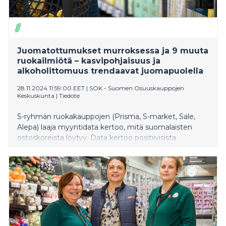
Juomatottumukset murroksessa ja 9 muuta
ruokailmiötä – kasvipohjaisuus ja
alkoholittomuus trendaavat juomapuolella
28.11.2024 11:59:00 EET
|
SOK - Suomen Osuuskauppojen
Keskuskunta
|
Tiedote
S-ryhmän ruokakauppojen (Prisma, S-market, Sale,
Alepa) laaja myyntidata kertoo, mitä suomalaisten
ostoskoreista löytyy. Data kertoo positiivisista
muutoksista, kuten kasvisten syönnin
monipuolistuminen sekä kalan ostamisen
kääntyminen kasvuun. Myös suomalaisten
juomatottumuksissa on nähtävissä selkeitä
muutoksia. S-ryhmän myyntidatasta tunnistettiin
kymmenen ajankohtaista ilmiötä.