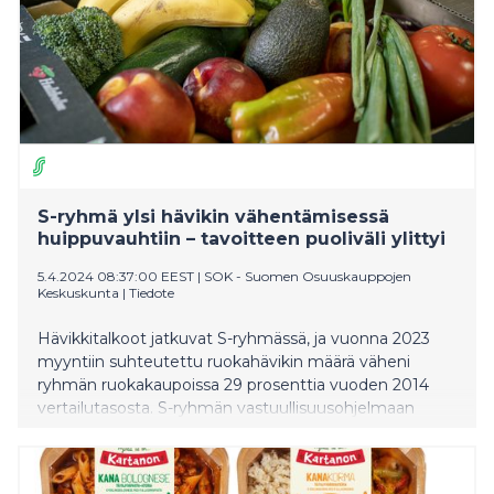
S-ryhmä ylsi hävikin vähentämisessä
huippuvauhtiin – tavoitteen puoliväli ylittyi
5.4.2024 08:37:00 EEST
|
SOK - Suomen Osuuskauppojen
Keskuskunta
|
Tiedote
Hävikkitalkoot jatkuvat S-ryhmässä, ja vuonna 2023
myyntiin suhteutettu ruokahävikin määrä väheni
ryhmän ruokakaupoissa 29 prosenttia vuoden 2014
vertailutasosta. S-ryhmän vastuullisuusohjelmaan
kirjattua ruokahävikin puolittamistavoitetta kohti
edetään kehittämällä sekä ennustepohjaista tilaamista
että uusia tapoja hyödyntää hävikkiuhan alla olevia