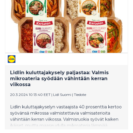
tuotteita. Myös yleisen taloustilanteen tiukentuminen
näkyy punalaputettujen tuotteiden kysynnässä.
Lidlin kuluttajakysely paljastaa: Valmis
mikroateria syödään vähintään kerran
viikossa
20.3.2024 10:13:40 EET
|
Lidl Suomi
|
Tiedote
Lidlin kuluttajakyselyn vastaajista 40 prosenttia kertoo
syövänsä mikrossa valmistettavia valmisaterioita
vähintään kerran viikossa. Valmisruokia syövät kaiken
ikäiset, mutta maaseudulla mikroateria lämpiää
harvemmin kuin kaupungissa. Valmisruoat mielletään