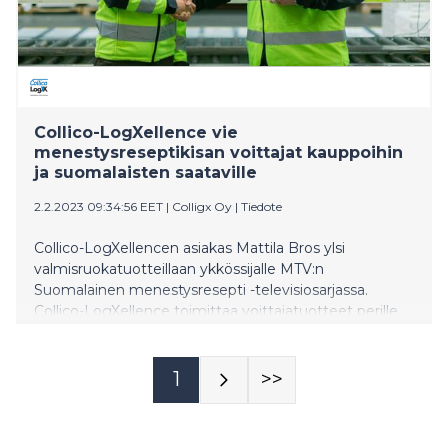
Collico-LogXellence vie
menestysreseptikisan voittajat kauppoihin
ja suomalaisten saataville
2.2.2023 09:34:56 EET
|
Colligx Oy
|
Tiedote
Collico-LogXellencen asiakas Mattila Bros ylsi
valmisruokatuotteillaan ykkössijalle MTV:n
Suomalainen menestysresepti -televisiosarjassa.
Collico-LogXellence toimittaa voittajatuotteet perille
kauppojen hyllyille.
1
>>