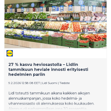
hyvä hintakilpailukyky ja monikanavainen asiointi.
27 % kasvu heviosastolla – Lidlin
tammikuun heviale innosti erityisesti
hedelmien pariin
9.2.2026 12:58:08 EET
|
Lidl Suomi
|
Tiedote
Lidl toteutti tammikuun aikana kaikkien aikojen
alennuskampanjan, jossa koko hedelmä- ja
vihannesosasto oli alennuksessa koko kuukauden.
Alennus oli parhaimmillaan jopa 30 prosenttia.