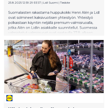
25.8.2025 12:59:29 EEST
|
Lidl Suomi
|
Tiedote
Suomalaisten rakastama huippukokki Henri Alén ja Lidl
ovat solmineet kaksivuotisen yhteistyön. Yhteistyö
polkaistaan käyntiin neljällä premium-valmisruoalla,
jotka Alén on Lidlin asiakkaille suunnitellut. Suomessa
valmistetut valmisruoat ovat saatavilla 27.8. alkaen
kaikista Lidleistä ympäri maan.