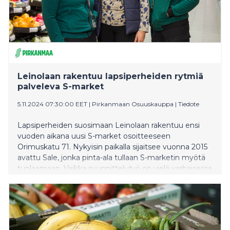
Leinolaan rakentuu lapsiperheiden rytmiä
palveleva S-market
5.11.2024 07:30:00 EET
|
Pirkanmaan Osuuskauppa
|
Tiedote
Lapsiperheiden suosimaan Leinolaan rakentuu ensi
vuoden aikana uusi S-market osoitteeseen
Orimuskatu 71. Nykyisin paikalla sijaitsee vuonna 2015
avattu Sale, jonka pinta-ala tullaan S-marketin myötä
tuplaamaan. Vaikka suunnittelutyö on vielä varhaisessa
vaiheessa, moni arjen helpottaja on jo varmistunut
valikoimaan: pullantuoksuinen paistopiste, terveelliset
välipalat ja lähituottajien tuoreeltaan pakkaamat
valmisruoat.