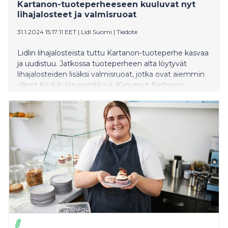
Kartanon-tuoteperheeseen kuuluvat nyt
lihajalosteet ja valmisruoat
31.1.2024 15:17:11 EET
|
Lidl Suomi
|
Tiedote
Lidlin lihajalosteista tuttu Kartanon-tuoteperhe kasvaa
ja uudistuu. Jatkossa tuoteperheen alta löytyvät
lihajalosteiden lisäksi valmisruoat, jotka ovat aiemmin
olleet Koskikylän-merkkisiä. Kasvanut Kartanon-
tuoteperhe on myös saanut täysin uudenlaisen
ilmeen. Maalaismaisemahenkisistä, vihreistä
pakkauksista tunnistettavan tuoteperheen tuotteet
on kaikki valmistettu Suomessa.