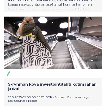
korjaamiseksi: yhtiö on asettanut kunnianhimoinen
tavoitteen täysjyvän lisäämiseksi. Lidl on hiljattain
lisännyt valikoimaansa uusia, kotimaisia täysjyvää
sisältäviä tuotteita.
S-ryhmän kova investointitahti kotimaahan
jatkui
26.8.2025 09:00:00 EEST
|
SOK - Suomen Osuuskauppojen
Keskuskunta
|
Tiedote