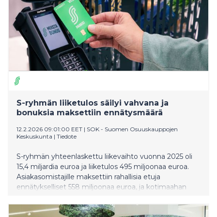
ruuan osuus kulutusmenoista on yleensä pienentynyt
tulojen kasvaessa. 2020-luvulla kehitys on kääntynyt.
Viime vuoden osuus oli korkein taso 2000-luvulla
sitten vuoden 2009.
S-ryhmän liiketulos säilyi vahvana ja
bonuksia maksettiin ennätysmäärä
12.2.2026 09:01:00 EET
|
SOK - Suomen Osuuskauppojen
Keskuskunta
|
Tiedote
S-ryhmän yhteenlaskettu liikevaihto vuonna 2025 oli
15,4 miljardia euroa ja liiketulos 495 miljoonaa euroa.
Asiakasomistajille maksettiin rahallisia etuja
ennätykselliset 558 miljoonaa euroa, ja kotimaahan
investoitiin lähes 700 miljoonaa euroa. Kauppa kävi
hieman edellisvuotta vilkkaammin. Kehitystä siivitti