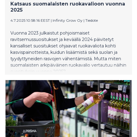
Katsaus suomalaisten ruokavalioon vuonna
2025
4.7.2025 10:58:16 EEST
|
Infinity Grow Oy
|
Tiedote
Vuonna 2023 julkaistut pohjoismaiset
ravitsemussuositukset ja keväällä 2024 päivitetyt
kansalliset suositukset ohjaavat ruokavaliota kohti
kasvispainotteista, kuidun lisäämistä sekä suolan ja
tyydyttyneiden rasvojen vähentämistä. Mutta miten
suomalaisten arkipäiväinen ruokavalio vertautuu näihin
suosituksiin vuonna 2025?