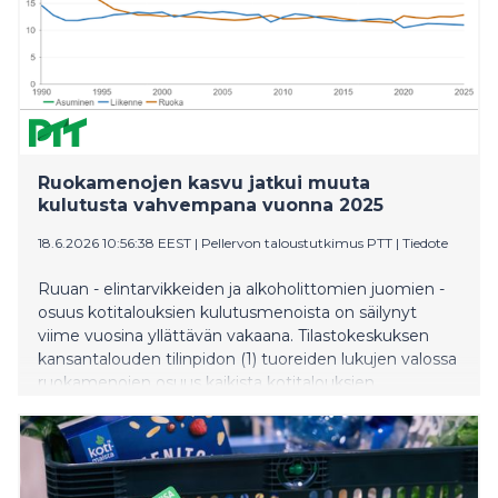
Ruokamenojen kasvu jatkui muuta
kulutusta vahvempana vuonna 2025
18.6.2026 10:56:38 EEST
|
Pellervon taloustutkimus PTT
|
Tiedote
Ruuan - elintarvikkeiden ja alkoholittomien juomien -
osuus kotitalouksien kulutusmenoista on säilynyt
viime vuosina yllättävän vakaana. Tilastokeskuksen
kansantalouden tilinpidon (1) tuoreiden lukujen valossa
ruokamenojen osuus kaikista kotitalouksien
kulutusmenoista vuonna 2025 oli 12,9 prosenttia, kun
vuonna 2024 osuus oli 12,5 prosenttia. Muutos on
maltillinen ja perustuu ennakkotietoihin, mutta se
poikkeaa pidemmän aikavälin kehityksestä, jossa