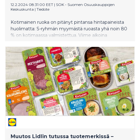
12.2.2024 08:31:00 EET
|
SOK - Suomen Osuuskauppojen
Keskuskunta
|
Tiedote
Kotimainen ruoka on pitänyt pintansa hintapaineista
huolimatta: S-ryhmän myymästä ruoasta yhä noin 80
% on kotimaassa valmistettua. Viime aikoina
suosiotaan ovat kasvattaneet etenkin kotimaiset ja
hinta-laatu-suhteeltaan houkuttelevat oma merkki -
tuotteet. Hitiksi on noussut kymmenen vuotta
täyttävä S-ryhmän oma Kotimaista-tuotesarja.
Muutos Lidlin tutussa tuotemerkissä –