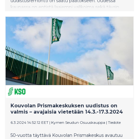
uudistusremontti on saatu päätökseen. Uudessa
kaupassa on entistä laajempi valikoima sekä täysin
uusi Ruokatori, josta asiakkaat saavat jatkossa niin
grillattavat, tuoreet kalat kuin valmisruoat, myös
paikallisilta toimijoilta.
Kouvolan Prismakeskuksen uudistus on
valmis – avajaisia vietetään 14.3.-17.3.2024
6.3.2024 14:52:12 EET
|
Kymen Seudun Osuuskauppa
|
Tiedote
50-vuotta täyttävä Kouvolan Prismakeskus avautuu