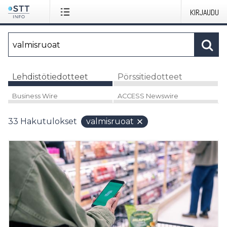
KIRJAUDU
Lehdistötiedotteet
Pörssitiedotteet
Business Wire
ACCESS Newswire
33
Hakutulokset
valmisruoat