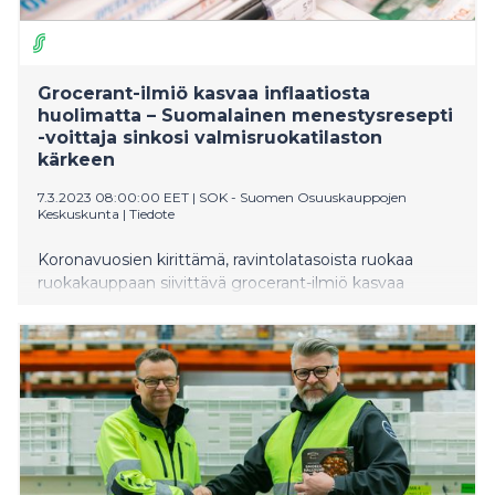
Grocerant-ilmiö kasvaa inflaatiosta
huolimatta – Suomalainen menestysresepti
-voittaja sinkosi valmisruokatilaston
kärkeen
7.3.2023 08:00:00 EET
|
SOK - Suomen Osuuskauppojen
Keskuskunta
|
Tiedote
Koronavuosien kirittämä, ravintolatasoista ruokaa
ruokakauppaan siivittävä grocerant-ilmiö kasvaa
edelleen vauhdilla, vaikka samaan aikaan kuluttajat
valitsevat inflaation vuoksi yhä useammin
edullisempia tuotteita. Ilmiö siivittää ruokakauppaan
tuttuja ravintolabrändejä ja myös laadukkaita
valmisruokia.