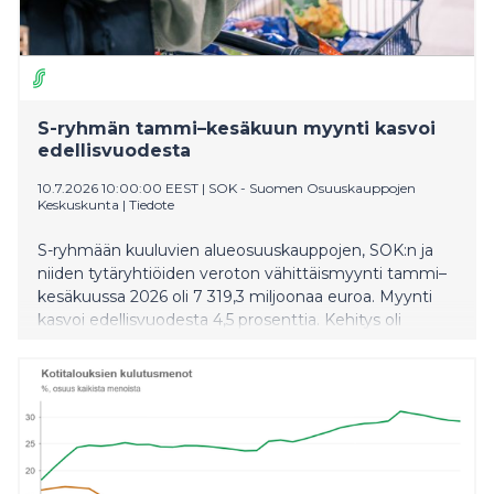
S-ryhmän tammi–kesäkuun myynti kasvoi
edellisvuodesta
10.7.2026 10:00:00 EEST
|
SOK - Suomen Osuuskauppojen
Keskuskunta
|
Tiedote
S-ryhmään kuuluvien alueosuuskauppojen, SOK:n ja
niiden tytäryhtiöiden veroton vähittäismyynti tammi–
kesäkuussa 2026 oli 7 319,3 miljoonaa euroa. Myynti
kasvoi edellisvuodesta 4,5 prosenttia. Kehitys oli
vahvaa muun muassa liikennekaupassa ja
marketkaupassa.