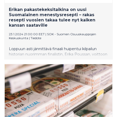
Erikan pakastekeksitaikina on uusi
Suomalainen menestysresepti – rakas
resepti vuosien takaa tulee nyt kaiken
kansan saataville
23.1.2024 21:00:00 EET
|
SOK - Suomen Osuuskauppojen
Keskuskunta
|
Tiedote
Loppuun asti jännittävä finaali huipentui kilpailun
historian nuorimman finalistin, Erika Poussan, voittoon
tiistai-iltana. Voitto löi toisenkin ennätyksen, sillä
voittaja on ensimmäistä kertaa makea tuote.
Pakasteesta löytyviä Bakerikan keksitaikinamakuja
Salted Chocolate Chip ja Peanut Butter Chocolate
Chip pääsee kokeilemaan heti keskiviikkona 24.1., kun
tuotteita saa S-ryhmän ruokakaupoista kautta maan.