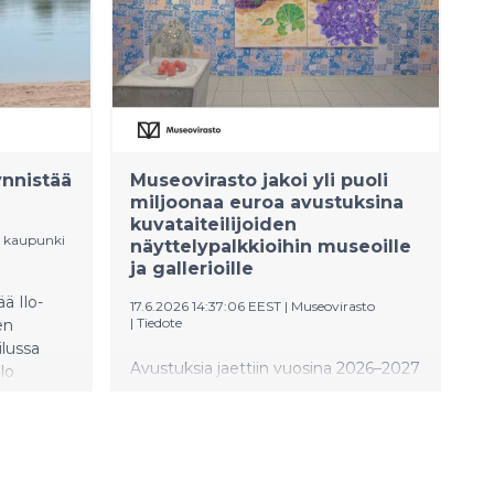
Hämeen alueella, minkä lisäksi
tukiehtojen toteutumista seurataan
kaikilla maatiloilla satelliitteja
hyödyntäen. Elinvoimakeskuksesta
muistutetaan, että mahdolliseen
selvityspyyntöön täytyy reagoida ja
että muutokset tukihakemukselle
kannattaa tehdä heti tarpeen
ynnistää
Museovirasto jakoi yli puoli
huomattua, sillä valvonnasta
miljoonaa euroa avustuksina
ilmoittaminen estää
kuvataiteilijoiden
muutosmahdollisuuden.
n kaupunki
näyttelypalkkioihin museoille
ja gallerioille
ä Ilo-
17.6.2026 14:37:06 EEST
|
Museovirasto
|
Tiedote
en
ilussa
Avustuksia jaettiin vuosina 2026–2027
ilo
järjestettävien taidenäyttelyn
 hetkistä
taiteilijapalkkioihin yhteensä 538 600
euroa. Avustusten turvin museot ja
muut näyttelynjärjestäjät voivat
maksaa kuvataiteilijoille palkkion