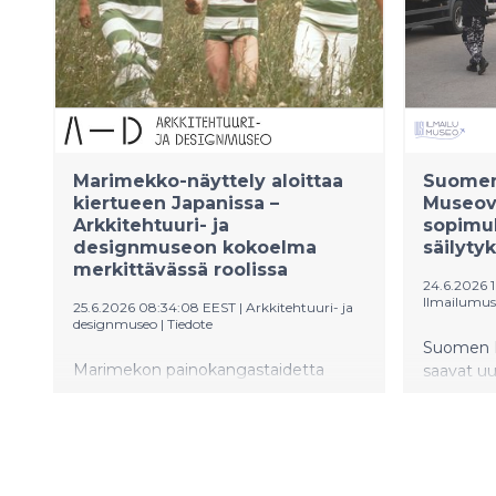
Marimekko-näyttely aloittaa
Suomen
kiertueen Japanissa –
Museovi
Arkkitehtuuri- ja
sopimu
designmuseon kokoelma
säilyty
merkittävässä roolissa
24.6.2026 1
Ilmailumus
25.6.2026 08:34:08 EEST
|
Arkkitehtuuri- ja
designmuseo
|
Tiedote
Suomen I
Marimekon painokangastaidetta
saavat uu
esittelevä Marimekko: Art of Printmaking –
säilytyst
Beauty, Dream, Love -näyttely
ja konser
aloittaa Japanin kiertonsa Kiotosta 4.
Hakkilast
heinäkuuta 2026. Näyttelyn
ilmailuhis
esineistöstä valtaosa, noin
dokumenti