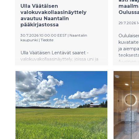
Ulla Väätäisen
maailma
valokuvakollaasinäyttely
Ouluss
avautuu Naantalin
29.7.2026 
pääkirjastossa
30.7.2026 10:00:00 EEST
|
Naantalin
Oululaise
kaupunki
|
Tiedote
kuvataite
ja aiempa
Ulla Väätäisen Lentävät saaret -
teoksest
valokuvakollaasinäyttely, joissa uni ja
fyysinen 
todellisuus kohtaavat salaperäisissä
perjantai
saarissa on nähtävillä Naantalin
Showroo
pääkirjastossa 3.–27.8.2026. Näyttelyn
kulttuuri
teoksissa saaret saavat vapauden
Lähes ka
nousta maiseman yläpuolelle ja
perustuu
matkata lähes autioissa maisemissa
kuva-aine
vailla ihmisiä eri vuoden ja
valotukse
vuorokauden aikoina.