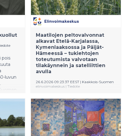
18.–
kuollut
Maatilojen peltovalvonnat
alkavat Etelä-Karjalassa,
iedote
Kymenlaaksossa ja Päijät-
Hämeessä – tukiehtojen
i pois
toteutumista valvotaan
kuuta
tilakäynnein ja satelliittien
a
avulla
60-luvun
26.6.2026 09:23:37 EEST
|
Kaakkois-Suomen
.
elinvoimakeskus
|
Tiedote
, Suomen
a.
Kaakkois-Suomen elinvoimakeskus
aloittaa maatilojen peltotukien
valvontakäynnit heinäkuun alussa.
Paikan päällä valvontakäynti tehdään
tänä vuonna noin sadalle tilalle Etelä-
Karjalan, Kymenlaakson ja Päijät-