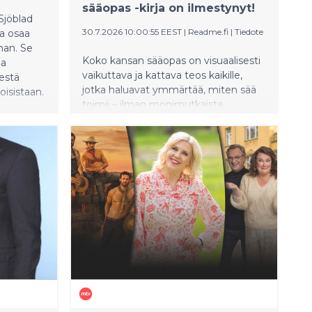
sääopas -kirja on ilmestynyt!
 Sjöblad
30.7.2026 10:00:55 EEST
|
Readme.fi
|
Tiedote
ka osaa
nan. Se
Koko kansan sääopas on visuaalisesti
da
vaikuttava ja kattava teos kaikille,
nestä
jotka haluavat ymmärtää, miten sää
toisistaan.
toimii – ilman monimutkaista
meteorologista sanastoa. Tämä kirja
tarjoaa ajankohtaisen ja havainnollisen
katsauksen Suomen ilmastoon ja sen
vaihteleviin sääilmiöihin.