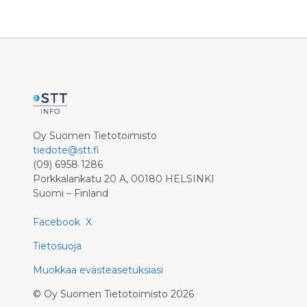
seitsemänkymmentä teosta ja
ilma-aluks
valokuvaa, tulee Arkkitehtuuri- ja
korkeataso
designmuseon kokoelmista.
niiden pi
voidaan t
mahdollise
Oy Suomen Tietotoimisto
tiedote@stt.fi
(09) 6958 1286
Porkkalankatu 20 A, 00180 HELSINKI
Suomi – Finland
Facebook
X
Tietosuoja
Muokkaa evästeasetuksiasi
©
Oy Suomen Tietotoimisto
2026