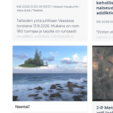
keholli
6.8.2026 12:30:09 EEST
|
Vaasan kaupunki -
naiseud
Vasa stad
|
Tiedote
addikti
Taiteiden yötä juhlitaan Vaasassa
5.8.2026 10
torstaina 13.8.2026. Mukana on noin
180 toimijaa ja tarjolla on runsaasti
"Eniten e
musiikkia, esityksiä, näyttelyitä ja
seksiä ja
osallistavaa ohjelmaa kaikenikäisille.
kirjailija
Uutuutena on katugalleria, jossa
Brotheruk
esitellään paikallisten taiteilijoiden
romaaniss
teoksia.
(Gummeru
lukijan Pa
syömishäir
kuvaa vav
suhdetta
toisen lä
kysyy, vo
ja rakkau
J-P Met
asti la