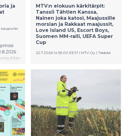
ria ja
MTV:n elokuun kärkitärpit:
at
Tanssii Tähtien Kanssa,
Nainen joka katosi, Maajussille
morsian ja Rakkaat maajussit,
 kaupunki
Love Island US, Escort Boys,
Suomen MM-ralli, UEFA Super
Cup
prinssi
1.8.2026
22.7.2026 14:55:00 EEST
|
MTV Oy
|
Tiedote
tisjuhlan
Salatut elämät palaa uusin kääntein
Pihlajakadulle, ja Tanssii Tähtien
Kanssa tuo säkenöivää tähtiloistoa
sunnuntai-iltoihin. Maajussi-maanantai
johdattaa rakkauden äärelle
Maajussille morsian- ja Rakkaat
maajussit -ohjelmien parissa. Uusi
kotimainen psykologinen trilleri
Nainen joka katosi saa ensi-iltansa.
MTV Katsomoon saapuvat myös
ranskalainen komediasarja Escort
Boys sekä ikonisen Siskoni on noita -