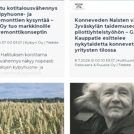
tu kotitalousvähennys
ylpyhuone- ja
monttien kysyntää –
Konneveden Naisten vi
 Oy tuo markkinoille
Jyväskylän taidemuse
remonttikonseptin
pilottiyhteistyöhön – G
Kauppatie esittelee
8:37:00 EEST
|
Kylpyri Oy
|
Tiedote
nykytaidetta konnevet
yritysten tilossa
Hallituksen korottama
8.7.2026 12:00:10 EEST
|
Kulttuuri
usvähennys näkyy nopeasti
Palovaara & Ruusila Oy
|
Tiedote
lojen kylpyhuone- ja
onttien kysynnässä.
Jyväskylän taidemuseon tuo
en Kylpyri Oy kertoo
heinäkuuta Konnevedelle av
yntöjen ja yhteydenottojen
Galleria Kauppatie -taidenäy
een selvästi, kun yhä
esittelee teoksia Jyväskylän
suomalainen päättää
kaupungin taidekokoelmista
 pitkään suunnitteilla olleen
kutsuu kävijät tutustumaan
aremontin. Kasvaneeseen
samanaikaisest nykytaitees
 vastatakseen Kylpyri Oy on
Konneveden Naisten viikkoo
t uuden kylpyhuone- ja
konnevetiseen kyläelämään.
onttikonseptin, jossa
on toteutettu yhteistyössä 