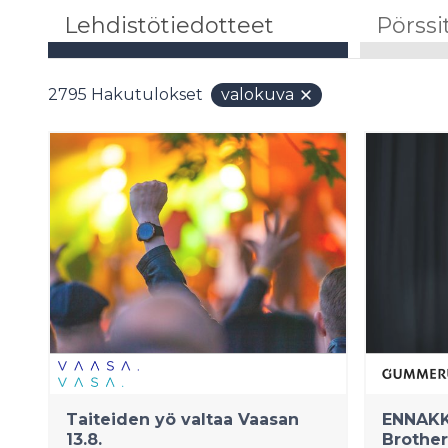
Lehdistötiedotteet
Pörssi
2795
Hakutulokset
valokuva
Taiteiden yö valtaa Vaasan
ENNAKK
13.8.
Brother