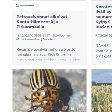
Korotet
lisää k
Peltovalvonnat alkoivat
saunare
Kanta-Hämeessä ja
Kylpyri
Pirkanmaalla
uuden 
15.7.2026 10:35:58 EEST
|
Sisä-Suomen
9.7.2026 0
elinvoimakeskus
|
Tiedote
RAAHE – 
Kesän peltovalvonnat on aloitettu
kotitalo
heinäkuun alussa. Sisä-Suomen
omakotita
elinvoimakeskus tekee kasvukauden
saunarem
aikana valvontakäyntejä noin 100
Raahelain
maatilalle Kanta-Hämeessä ja
tarjouspy
Pirkanmaalla. Tukiehtojen
lisääntyn
toteutumista seurataan myös
useampi 
satelliittien avulla kaikilla tukia
toteuttaa
hakeneilla tiloilla ympäri vuoden.
märkätil
kysyntään
kehittäny
saunarem