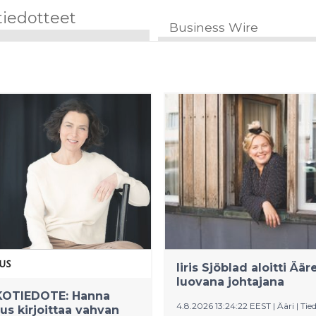
tiedotteet
Business Wire
Iiris Sjöblad aloitti Äär
luovana johtajana
OTIEDOTE: Hanna
4.8.2026 13:24:22 EEST
|
Ääri
|
Tie
us kirjoittaa vahvan