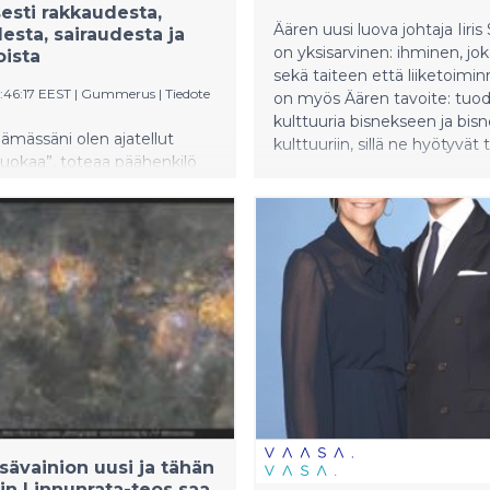
sesti rakkaudesta,
Äären uusi luova johtaja Iiris
esta, sairaudesta ja
on yksisarvinen: ihminen, jo
oista
sekä taiteen että liiketoimin
:46:17 EEST
|
Gummerus
|
Tiedote
on myös Äären tavoite: tuo
kulttuuria bisnekseen ja bis
lämässäni olen ajatellut
kulttuuriin, sillä ne hyötyvät 
 ruokaa”, toteaa päähenkilö
 ja koreografi Hanna
sen 2.9. ilmestyvässä
a Paitsi rakkaus
s). Romaani kuljettaa
riisin kaduilta
iöklinikan käytäville. Se
ahduttavasti naisen
 omaan kehoon ja kaipuuta
helle. Silmiä avaava teos
iko pakkomielteitä ruokaan
teen erottaa toisistaan.
sävainion uusi ja tähän
ajin Linnunrata-teos saa