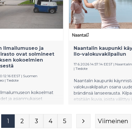
 Ilmailumuseo ja
Naantalin kaupunki kä
rasto ovat solmineet
Ilo-valokuvakilpailun
ksen kokoelmien
17.6.2026 14:57:14 EEST
|
Naantali
ksestä
|
Tiedote
0:12:16 EEST
|
Suomen
eo
|
Tiedote
Naantalin kaupunki käynnistä
valokuvakilpailun osana uud
lmailumuseon kokoelmat
brändinsä lanseerausta. Kilpa
det ja asianmukaiset
etsitään kuvia, joista välittyy 
ilat Museoviraston Kokoelma-
Naantalissa – ihmisistä, arjen
vointikeskuksesta Vantaan
ja kaupungin paikoista.
a. Sopimus varmistaa, että
1
2
3
4
5
Viimeinen
toriallisesti arvokkaat
t, valokuvat, esineet ja