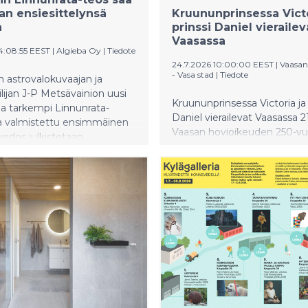
n ensiesittelynsä
Kruununprinsessa Victo
a
prinssi Daniel vierailev
Vaasassa
14:08:55 EEST
|
Algieba Oy
|
Tiedote
24.7.2026 10:00:00 EEST
|
Vaasan
- Vasa stad
|
Tiedote
n astrovalokuvaajan ja
ilijan J-P Metsävainion uusi
Kruununprinsessa Victoria ja 
a tarkempi Linnunrata-
Daniel vierailevat Vaasassa 2
a valmistettu ensimmäinen
Vaasan hovioikeuden 250-vuo
vedos julkistetaan
kunniaksi.
na 7. elokuuta 2026 JiiPee.art
missa Euroopan
pääkaupungissa Oulussa.
hdeksan metriä pitkä teos
 18 vuoden aikana kerättyyn
istoon ja noin 2 200 tunnin
en.