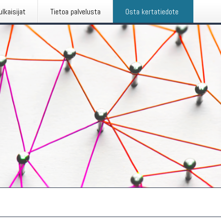
ulkaisijat
Tietoa palvelusta
Osta kertatiedote