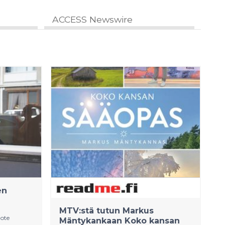
ACCESS Newswire
en
MTV:stä tutun Markus
dote
Mäntykankaan Koko kansan