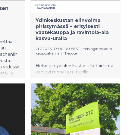
ksen
Ydinkeskustan elinvoima
piristymässä – erityisesti
vaatekauppa ja ravintola-ala
kasvu-uralla
hettää
an,
21.7.2026 07:00:00 EEST
|
Helsingin seudun
kauppakamari
|
Tiedote
Aacheniin
vosta.
Helsingin ydinkeskustan liiketoiminta
a viidessä
kehittyi monella mittarilla
ttä- ja
myönteisesti, vaikka vähittäiskaupan
llyksessä.
toimipaikkojen määrä on
lyksessä
neljänneksen jäljessä vuotta 2019, käy
ukkue-
ilmi Helsingin seudun kauppakamarin
ista, ja
selvityksestä. Tekstiili-, vaate- ja
isesta
jalkinekaupan liikevaihdon kasvu on
suuri
jatkunut vahvana toista vuotta
tuksen
peräkkäin. Myös ravintola- ja
kuin
majoitusalan yritykset ovat kasvu-
sestä