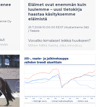
tenee
Eläimet ovat enemmän kuin
luulemme – uusi tietokirja
haastaa käsityksemme
eläimistä
kenne Oy
29.7.2026 10:00:00 EEST
|
Kustantamo S&S
|
Tiedote
sut
Voivatko kimalaiset leikkiä huvikseen?
ynnön
Miten hillitä tiaista, joka innostuu
 yritys on
pelaamaan videopelejä kuin teini?
irastolle
Miten hauki kertoo hoitajalleen, että
e pyytää
sillä on nälkä? Entä miksi koiralle ei
kannata heittää palloa? Toimittaja ja
yttämistä
tietokirjailija Anna Sievisen uusi
tä
tietokirja Ammattina eläimet avaa
eläinten maailmaa suomalaisten
tutkijoiden avulla – ja haastaa samalla
ihmisen käsityksen omasta
erityisyydestään.