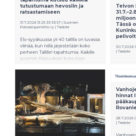
tutustumaan hevosiin ja
Teivon 
ratsastamiseen
31.7.–2
miljoon
31.7.2026 13:29:33 EEST
|
Suomen
Tässä 
Ratsastajainliitto ry
|
Tiedote
Kuninku
pelivoi
Elo-syyskuussa yli 40 tallilla on luvassa
vilinää, kun niillä järjestetään koko
30.7.2026 
|
Tiedote
perheen Tallille!-tapahtumia. Kaikille
avoimiin tilaisuuksiin kutsutaan
Teivon Ku
kaikenikäisiä tutustumaan hevosiin,
Veikkauks
talleihin ja monipuoliseen
pelejä usei
hevosharrastamiseen. Suomen
Voittoja 
Ratsastajainliiton jäsenseurat ja -tallit
miljoonaa
Vanhoj
järjestävät paljon suosiota ja
hinnat 
historias
huomiota herättäneitä Tallille!-
pääkaup
voittopot
tapahtumia jo kolmannen kerran.
Rovani
28.7.2026 
|
Tiedote
Vanhojen