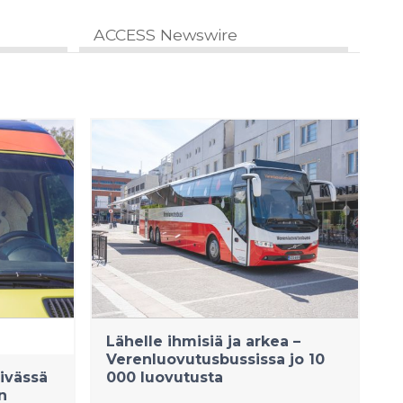
ACCESS Newswire
Lähelle ihmisiä ja arkea –
Verenluovutusbussissa jo 10
ivässä
000 luovutusta
n