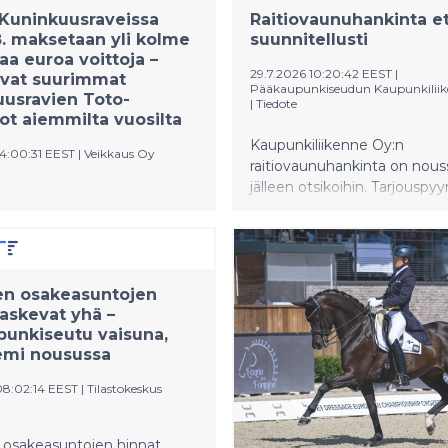
Kuninkuusraveissa
Raitiovaunuhankinta e
.8. maksetaan yli kolme
suunnitellusti
aa euroa voittoja –
29.7.2026 10:20:42 EEST
|
ovat suurimmat
Pääkaupunkiseudun Kaupunkilii
usravien Toto-
|
Tiedote
tot aiemmilta vuosilta
Kaupunkiliikenne Oy:n
14:00:31 EEST
|
Veikkaus Oy
raitiovaunuhankinta on nous
jälleen otsikoihin. Tarjouspy
vastaisen tarjouksen jättänyt
ninkuusravien 31.7.–2.8.
jättänyt Kilpailu- ja kuluttajav
en kohteisiin pelataan Toto-
toimenpidepyynnön, jossa s
lla miljoonilla euroilla.
pääkaupunkiseudun
maksetaan pelaajille yli kolme
raitiovaunuhankinnan keske
 euroa. Kuninkuusravien
en osakeasuntojen
ja tarjouskilpailun järjestämis
laskevat yhä –
sa on voitettu suuria
unkiseutu vaisuna,
uudelleen.
teja.
emi nousussa
08:02:14 EEST
|
Tilastokeskus
 osakeasuntojen hinnat