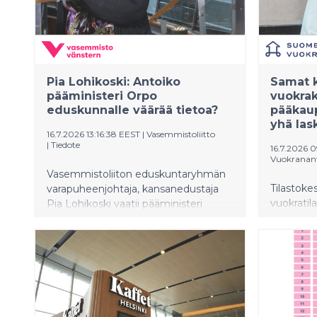
Pia Lohikoski: Antoiko
Samat k
pääministeri Orpo
vuokrak
eduskunnalle väärää tietoa?
pääkaup
yhä las
16.7.2026 13:16:38 EEST
|
Vasemmistoliitto
|
Tiedote
16.7.2026 0
Vuokranant
Vasemmistoliiton eduskuntaryhmän
Tilastoke
varapuheenjohtaja, kansanedustaja
vuokratil
Pia Lohikoski vaatii pääministeri
neljännek
Petteri Orpoa vastaamaan
asuntojen
kysymyksiin Garden Helsinki -
pääkaupu
tapaukseen liittyen. Oppositio pyytää
Suomessa
eduskuntaa koolle käsittelemään
maltillis
pääministerin toimintaa asiassa.
vuokrat l
takaisest