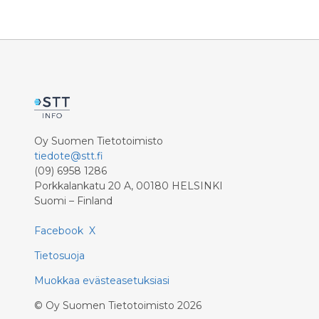
tunnustus myönnettiin Helsinki-
vuonna 20
Vantaan lentoaseman
Kaupunkir
ravintolapalveluille jo kolmatta kertaa.
Suomen 
houkuttel
näkökulma
avulla.
Oy Suomen Tietotoimisto
tiedote@stt.fi
(09) 6958 1286
Porkkalankatu 20 A, 00180 HELSINKI
Suomi – Finland
Facebook
X
Tietosuoja
Muokkaa evästeasetuksiasi
©
Oy Suomen Tietotoimisto
2026