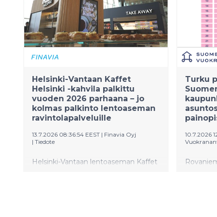
nousua ke
jatkuu pit
korkeako
vuokrakeh
pääkaupun
asuntojen
edelleen
Suomen V
Helsinki-Vantaan Kaffet
Turku p
Eemeli Ka
Helsinki -kahvila palkittu
Suomen
vuoden 2026 parhaana – jo
kaupunk
kolmas palkinto lentoaseman
asuntos
ravintolapalveluille
painopi
13.7.2026 08:36:54 EEST
|
Finavia Oyj
10.7.2026 
|
Tiedote
Vuokranant
Helsinki-Vantaan lentoaseman Kaffet
Rovaniemi
Helsinki -kahvila on voittanut
Suomen V
kansainvälisessä matkailu- ja ravintola-
kaupunki
alan Airport Food & Beverage (FAB)
nousi tois
2026 -kilpailussa Airport Coffee Shop
kärkikolmi
of the Year -palkinnon. Vuoden paras -
vuonna se