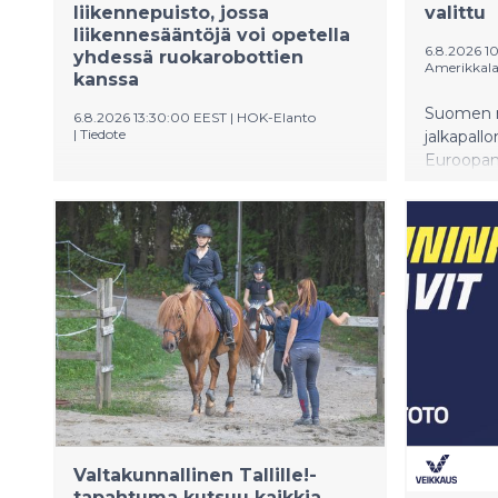
liikennepuisto, jossa
valittu
liikennesääntöjä voi opetella
6.8.2026 10
yhdessä ruokarobottien
Amerikkalai
kanssa
Suomen n
6.8.2026 13:30:00 EEST
|
HOK-Elanto
|
Tiedote
jalkapall
Euroopan
Koulujen alkaessa HOK-Elanto
kotiyleis
muistuttaa valppaudesta liikenteessä
elokuuta
rakentamalla Helsingissä Viikin
on nyt ni
Prisman edustalle lapsille suunnatun
aloittaa
pop up –liikennepuiston osana S-
loppuotte
ryhmän Valppain mielin liikenteessä -
kampanjaa. Samalla myös
katukuvasta tutut ruokarobotit
levittävät liikenneturvallisuusviestiä
ympäri pääkaupunkiseutua.
Valtakunnallinen Tallille!-
tapahtuma kutsuu kaikkia