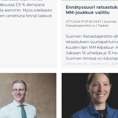
esäkuussa 3,9 % alempana
Ennätyssuuri ratsastu
ta aiemmin. Myös edelliseen
MM-joukkue valittu
n verrattuna hinnat laskivat
27.7.2026 17:37:59 EEST
|
Suomen
Ratsastajainliitto ry
|
Tiedote
Suomen Ratsastajainliitto lä
ratsastuksen suurtapahtuma
kuuden lajin MM-kilpailuun 
Saksaan 16 urheilijaa ja 15 he
Suomen tiimissä on edustaji
lajissa; koulu-, parakoulu-, ken
esteratsastuksessa sekä vike
Kouluratsastuksessa ja vikel
ratsastajat kilpailevat niin jo
kuin henkilökohtaisista mitale
muissa lajeissa henkilökohta
MM-menestyksestä. Ennätys
edustusryhmä kertoo ratsas
olympia- ja paralympialajien 
muidenkin lajien kansainväli