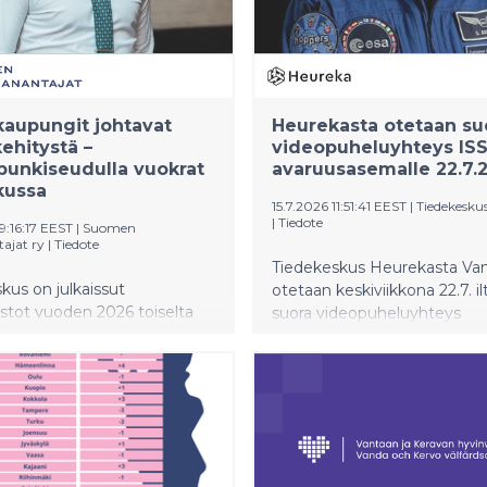
kehityksestä.
aupungit johtavat
Heurekasta otetaan su
ehitystä –
videopuheluyhteys ISS
unkiseudulla vuokrat
avaruusasemalle 22.7.
kussa
15.7.2026 11:51:41 EEST
|
Tiedekesku
|
Tiedote
9:16:17 EEST
|
Suomen
ajat ry
|
Tiedote
Tiedekeskus Heurekasta Van
skus on julkaissut
otetaan keskiviikkona 22.7. il
astot vuoden 2026 toiselta
suora videopuheluyhteys
seltä. Vapaarahoitteisten
kansainväliselle ISS-avaruus
 vuokrat jatkoivat laskuaan
Puhelussa ranskalainen astr
nkiseudulla, mutta muualla
Sophie Adenot vastaa
 vuokrat nousivat
eurooppalaisilta lapsilta kerät
esti. Pääkaupunkiseudulla
kysymyksiin. Saman päivän 
askivat 0,3 prosenttia vuoden
Heurekassa järjestetään
a, kun muualla maassa
avaruusteemaista ohjelmaa.