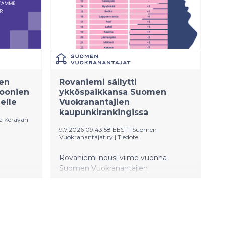
Euroopan
inoiman
stajilla
kan
raa
na
ien
Rovaniemi säilytti
älillä.
joonien
ykköspaikkansa Suomen
een
elle
Vuokranantajien
kaupunkirankingissa
a Keravan
9.7.2026 09:43:58 EEST
|
Suomen
Vuokranantajat ry
|
Tiedote
Rovaniemi nousi viime vuonna
Suomen Vuokranantajien
kaupunkirankingissa ykköspaikalle ja
ava
tuoreessa rankingissa onnistui
n,
säilyttämään kärkipaikkansa.
tava
Hämeenlinna nousi toiseksi ja Oulu
n.
kolmanneksi. Samalla
tialueella