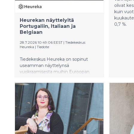
olivat k
kuin vuot
kuukautee
Heurekan näyttelyitä
0,7 %.
Portugaliin, Italiaan ja
Belgiaan
28.7.2026 10:49:06 EEST
|
Tiedekeskus
Heureka
|
Tiedote
Tiedekeskus Heureka on sopinut
useamman näyttelynsä
vuokraamisesta muihin Euroopan
maihin. Syksyllä 2026 Superpuu-
näyttely on menossa Lissaboniin ja
Aivot narikasta! -näyttely Torinoon.
Keväällä 2027 puolestaan Matkalla
avaruudessa -näyttely siirtyy
Heurekasta Mecheleniin, Belgiaan.