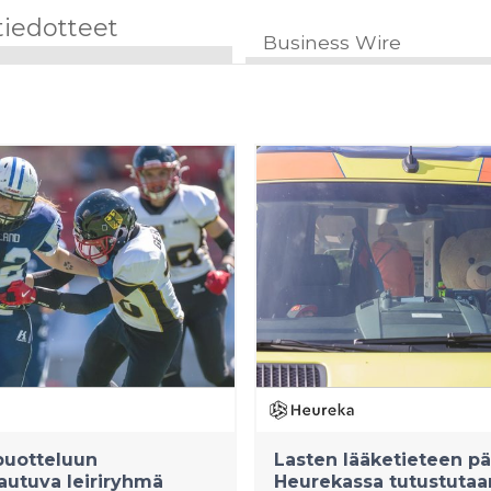
tiedotteet
Business Wire
puotteluun
Lasten lääketieteen pä
autuva leiriryhmä
Heurekassa tutustutaa