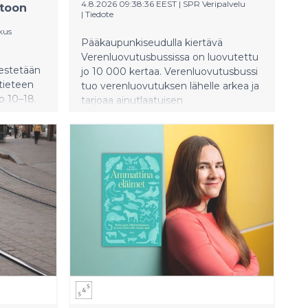
4.8.2026 09:38:36 EEST
|
SPR Veripalvelu
utoon
|
Tiedote
kus
Pääkaupunkiseudulla kiertävä
Verenluovutusbussissa on luovutettu
jestetään
jo 10 000 kertaa. Verenluovutusbussi
etieteen
tuo verenluovutuksen lähelle arkea ja
o 10–18.
tarjoaa ainutlaatuisen
jon
luovutusympäristön.
 koko