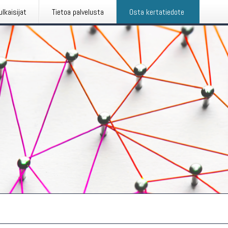
ulkaisijat
Tietoa palvelusta
Osta kertatiedote