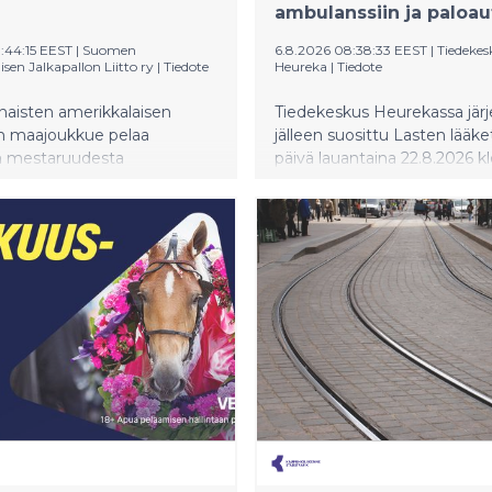
ambulanssiin ja paloa
:44:15 EEST
|
Suomen
6.8.2026 08:38:33 EEST
|
Tiedekes
sen Jalkapallon Liitto ry
|
Tiedote
Heureka
|
Tiedote
aisten amerikkalaisen
Tiedekeskus Heurekassa jär
on maajoukkue pelaa
jälleen suosittu Lasten lääk
 mestaruudesta
päivä lauantaina 22.8.2026 kl
önsä edessä Vantaalla 22.
Tapahtumassa on tarjolla pal
. Maajoukkueen valmennus
terveys-, hyvinvointi- ja
mennyt leiriryhmän, joka
lääketiedeaiheista ohjelmaa
 valmistautumisen EM-
perheelle.
luun.