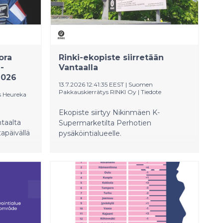
uralla: ravintoloiden liikevaihto
ydinkeskustassa on kasvanut vuonna
2025 lähes kymmenen prosenttia
verrattuna edelliseen vuoteen.
Hotellien liikevaihto ylittää vuoden
2019 tason.
ora
Rinki-ekopiste siirretään
-
Vantaalla
2026
13.7.2026 12:41:35 EEST
|
Suomen
Pakkauskierrätys RINKI Oy
|
Tiedote
s Heureka
Ekopiste siirtyy Nikinmäen K-
taalta
Supermarketilta Perhotien
tapäivällä
pysäköintialueelle.
asemalle.
onautti
tyihin
aikana