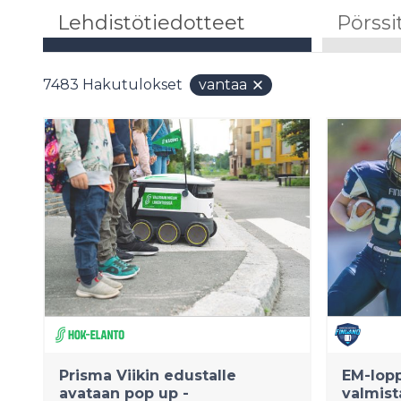
Lehdistötiedotteet
Pörssi
7483
Hakutulokset
vantaa
Prisma Viikin edustalle
EM-lop
avataan pop up -
valmist