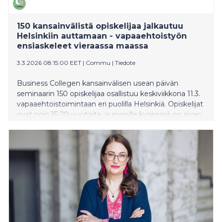
150 kansainvälistä opiskelijaa jalkautuu
Helsinkiin auttamaan - vapaaehtoistyön
ensiaskeleet vieraassa maassa
3.3.2026 08:15:00 EET
|
Commu
|
Tiedote
Business Collegen kansainvälisen usean päivän
seminaarin 150 opiskelijaa osallistuu keskiviikkona 11.3.
vapaaehtoistoimintaan eri puolilla Helsinkiä. Opiskelijat
ovat noin 15-20-vuotiaita, ja monille kyseessä on aivan
ensimmäinen kokemus auttamisesta ja
vapaaehtoistyöstä, vieläpä vieraassa maassa. Päivän
aikana opiskelijat jalkautuvat yli 20 eri kohteeseen
auttamaan esimerkiksi pakkaus-, järjestely- ja
lajittelutehtävissä, ruokajakelussa, lipaskeräyksissä sekä
muissa talkootehtävissä.