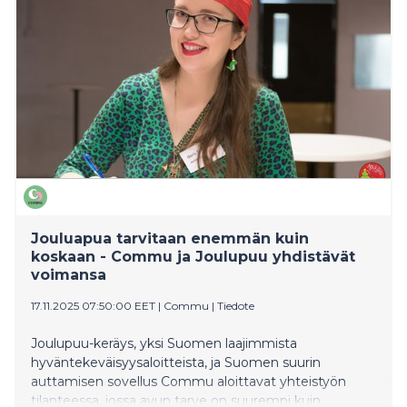
Jouluapua tarvitaan enemmän kuin
koskaan - Commu ja Joulupuu yhdistävät
voimansa
17.11.2025 07:50:00 EET
|
Commu
|
Tiedote
Joulupuu-keräys, yksi Suomen laajimmista
hyväntekeväisyysaloitteista, ja Suomen suurin
auttamisen sovellus Commu aloittavat yhteistyön
tilanteessa, jossa avun tarve on suurempi kuin