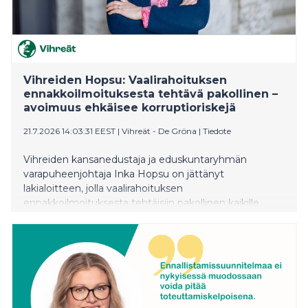
Vihreiden Hopsu: Vaalirahoituksen
ennakkoilmoituksesta tehtävä pakollinen –
avoimuus ehkäisee korruptioriskejä
21.7.2026 14:03:31 EEST
|
Vihreät - De Gröna
|
Tiedote
Vihreiden kansanedustaja ja eduskuntaryhmän
varapuheenjohtaja Inka Hopsu on jättänyt
lakialoitteen, jolla vaalirahoituksen
ennakkoilmoituksesta tehtäisiin pakollinen kaikille
ilmoitusvelvollisille ehdokkaille. Hopsun mukaan
uudistus vahvistaisi vaalirahoituksen avoimuutta ja
ehkäisisi korruptioriskejä.