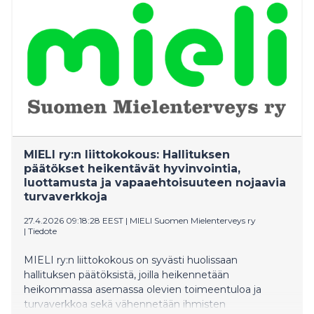
monimuotoisuuden parantamiseksi uudenlaisen
kokonaisvaltaisen työkalupakin.
MIELI ry:n liittokokous: Hallituksen
päätökset heikentävät hyvinvointia,
luottamusta ja vapaaehtoisuuteen nojaavia
turvaverkkoja
27.4.2026 09:18:28 EEST
|
MIELI Suomen Mielenterveys ry
|
Tiedote
MIELI ry:n liittokokous on syvästi huolissaan
hallituksen päätöksistä, joilla heikennetään
heikommassa asemassa olevien toimeentuloa ja
turvaverkkoa sekä vähennetään ihmisten