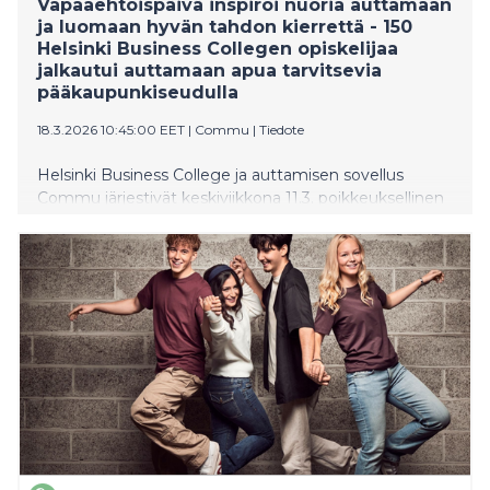
Vapaaehtoispäivä inspiroi nuoria auttamaan
ja luomaan hyvän tahdon kierrettä - 150
Helsinki Business Collegen opiskelijaa
jalkautui auttamaan apua tarvitsevia
pääkaupunkiseudulla
18.3.2026 10:45:00 EET
|
Commu
|
Tiedote
Helsinki Business College ja auttamisen sovellus
Commu järjestivät keskiviikkona 11.3. poikkeuksellinen
vapaaehtoispäivän, kun 150 kansainvälisen seminaarin
opiskelijaa osallistui vapaaehtoistoimintaan eri puolilla
pääkaupunkiseutua. Monille päivä oli heidän elämänsä
ensimmäinen kokemus vapaaehtoistyöstä, vieläpä
vieraassa maassa.