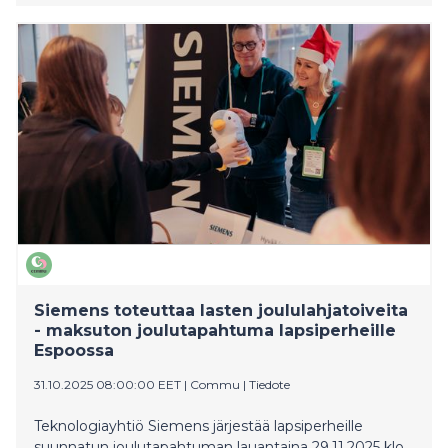
koskaan. Tänä vuonna Helsingissä joululahjaa odottaa
yli 10 000 lasta ja nuorta. Ilman laajaa yhteisön
panosta monen jouluaatto on vaarassa jäädä tyhjäksi.
Siemens toteuttaa lasten joululahjatoiveita
- maksuton joulutapahtuma lapsiperheille
Espoossa
31.10.2025 08:00:00 EET
|
Commu
|
Tiedote
Teknologiayhtiö Siemens järjestää lapsiperheille
suunnatun joulutapahtuman lauantaina 29.11.2025 klo