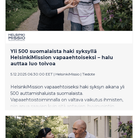
Yli 500 suomalaista haki syksyllä
HelsinkiMission vapaaehtoiseksi – halu
auttaa luo toivoa
5.12.2025 06:30:00 EET
|
HelsinkiMissio
|
Tiedote
HelsinkiMission vapaaehtoiseksi haki syksyn aikana yli
500 auttamishaluista suomalaista.
Vapaaehtoistoiminnalla on valtava vaikutus ihmisten,
niin apua saavien kuin sitä antavien, hyvinvointiin.