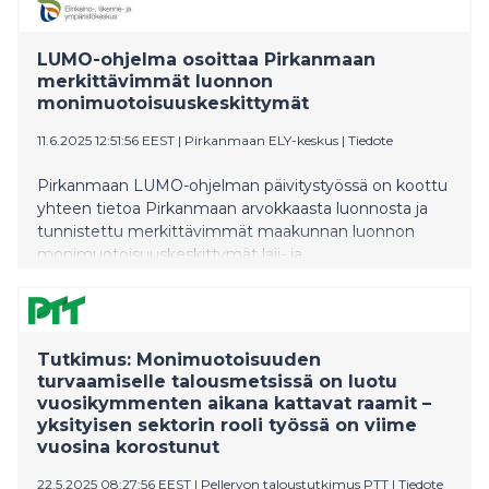
LUMO-ohjelma osoittaa Pirkanmaan
merkittävimmät luonnon
monimuotoisuuskeskittymät
11.6.2025 12:51:56 EEST
|
Pirkanmaan ELY-keskus
|
Tiedote
Pirkanmaan LUMO-ohjelman päivitystyössä on koottu
yhteen tietoa Pirkanmaan arvokkaasta luonnosta ja
tunnistettu merkittävimmät maakunnan luonnon
monimuotoisuuskeskittymät laji- ja
luontotyyppitietoon perustuen. Pirkanmaalla LUMO-
ohjelmaa päivitetään osana luontokatoa torjuvaa
Priodiversity LIFE -hanketta.
Tutkimus: Monimuotoisuuden
turvaamiselle talousmetsissä on luotu
vuosikymmenten aikana kattavat raamit –
yksityisen sektorin rooli työssä on viime
vuosina korostunut
22.5.2025 08:27:56 EEST
|
Pellervon taloustutkimus PTT
|
Tiedote