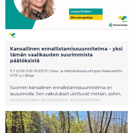
Kansallinen ennallistamissuunnitelma - yksi
tämän vaalikauden suurimmista
päätöksistä
3.7.2026 11:59:05 EEST
|
Maa- ja Metsätaloustuottajain Keskusliitto
MTK ry
|
Blogi
Suomen kansallinen ennallistamissuunnitelma on
lausunnoilla. Sen vaikutukset ulottuvat metsiin, soihin,
maatalouteen, biotalouteen, investointeihin,
huoltovarmuuteen ja alueiden elinvoimaan
vuosikymmeniksi eteenpäin. Kyse ei ole vain
luonnonsuojelusta, vaan taloudellisilta ja
yhteiskunnallisilta vaikutuksiltaan yhdestä tämän
vuosikymmenen merkittävimmistä