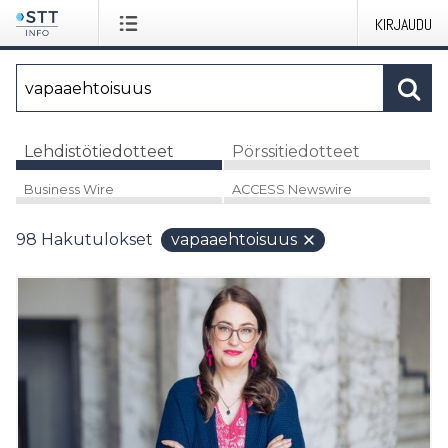
KIRJAUDU
Lehdistötiedotteet
Pörssitiedotteet
Business Wire
ACCESS Newswire
98
Hakutulokset
vapaaehtoisuus