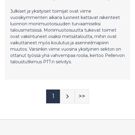
Julkiset ja yksityiset toimijat ovat viime
vuosikymmenten aikana luoneet kattavat rakenteet
luonnon monimuotoisuuden turvaamiseksi
talousmetsissä. Monimuotoisuutta tukevat toimet
ovat vakiintuneet osaksi metsätaloutta, mihin ovat
vaikuttaneet myös koulutus ja asenneilmapiirin
muutos. Varsinkin viime vuosina yksityinen sektori on
ottanut työssä yhä vahvempaa roolia, kertoo Pellervon
taloustutkimus PTT:n selvitys.
1
>>