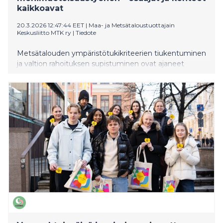
kaikkoavat
20.3.2026 12:47:44 EET
|
Maa- ja Metsätaloustuottajain
Keskusliitto MTK ry
|
Tiedote
Metsätalouden ympäristötukikriteerien tiukentuminen
ja valtion rahoituksen supistuminen ovat ajaneet
tilanteeseen, jossa monimuotoisuustyötä tekevät
metsänomistajat ja luonnonhoidon ammattilaiset
jäävät tyhjän päälle.