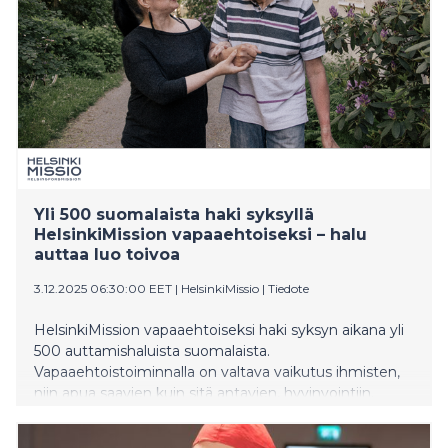
Yli 500 suomalaista haki syksyllä
HelsinkiMission vapaaehtoiseksi – halu
auttaa luo toivoa
3.12.2025 06:30:00 EET
|
HelsinkiMissio
|
Tiedote
HelsinkiMission vapaaehtoiseksi haki syksyn aikana yli
500 auttamishaluista suomalaista.
Vapaaehtoistoiminnalla on valtava vaikutus ihmisten,
niin apua saavien kuin sitä antavien, hyvinvointiin.