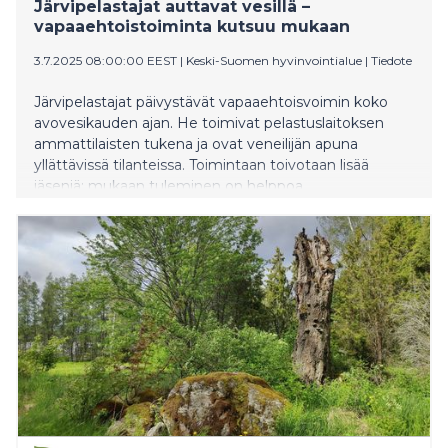
Järvipelastajat auttavat vesillä –
vapaaehtoistoiminta kutsuu mukaan
3.7.2025 08:00:00 EEST
|
Keski-Suomen hyvinvointialue
|
Tiedote
Järvipelastajat päivystävät vapaaehtoisvoimin koko
avovesikauden ajan. He toimivat pelastuslaitoksen
ammattilaisten tukena ja ovat veneilijän apuna
yllättävissä tilanteissa. Toimintaan toivotaan lisää
jäseniä: mukaan tuleminen on helppoa.