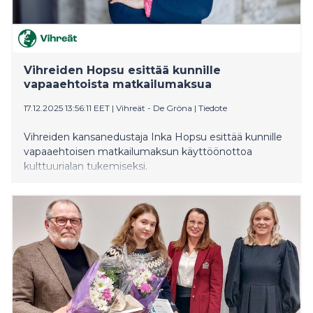
Vihreiden Hopsu esittää kunnille
vapaaehtoista matkailumaksua
17.12.2025 13:56:11 EET
|
Vihreät - De Gröna
|
Tiedote
Vihreiden kansanedustaja Inka Hopsu esittää kunnille
vapaaehtoisen matkailumaksun käyttöönottoa
kulttuurialan tukemiseksi.