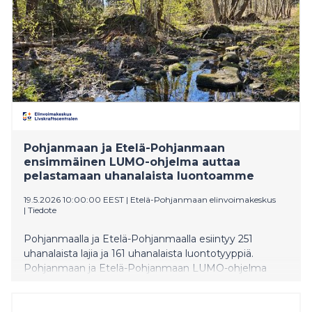
politiikkakokonaisuuksista.
Pohjanmaan ja Etelä-Pohjanmaan
ensimmäinen LUMO-ohjelma auttaa
pelastamaan uhanalaista luontoamme
19.5.2026 10:00:00 EEST
|
Etelä-Pohjanmaan elinvoimakeskus
|
Tiedote
Pohjanmaalla ja Etelä-Pohjanmaalla esiintyy 251
uhanalaista lajia ja 161 uhanalaista luontotyyppiä.
Pohjanmaan ja Etelä-Pohjanmaan LUMO-ohjelma
2035 kokoaa keinot, joilla näiden lajien tilaa voidaan
vahvistaa vapaaehtoisten toimien avulla. Lisäksi
ohjelman toimenpiteet luovat maakuntien luonnon