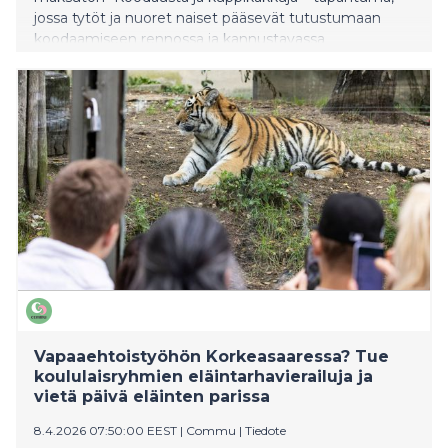
jossa tytöt ja nuoret naiset pääsevät tutustumaan
koodaamiseen rennossa ja kannustavassa
ympäristössä. Tapahtuma pidetään Espoon Tyttöjen
Talolla.
Vapaaehtoistyöhön Korkeasaaressa? Tue
koululaisryhmien eläintarhavierailuja ja
vietä päivä eläinten parissa
8.4.2026 07:50:00 EEST
|
Commu
|
Tiedote