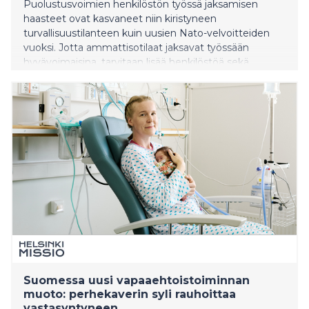
Puolustusvoimien henkilöstön työssä jaksamisen
haasteet ovat kasvaneet niin kiristyneen
turvallisuustilanteen kuin uusien Nato-velvoitteiden
vuoksi. Jotta ammattisotilaat jaksavat työssään
hyvävoimaisina, tarvitaan lisää henkilöstöä sekä
työaikalain uudistamista. Eduskunnan
puolustusvaliokunta vaatiikin ripeitä toimia sekä
henkilöstöjärjestöjen osallistamista palvelussuhteen
ehtojen kehitystyöhön.
Suomessa uusi vapaaehtoistoiminnan
muoto: perhekaverin syli rauhoittaa
vastasyntyneen