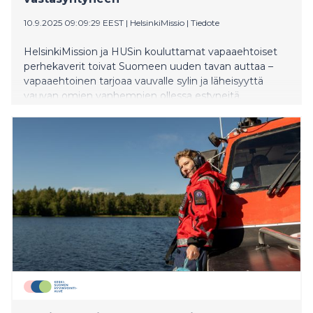
10.9.2025 09:09:29 EEST
|
HelsinkiMissio
|
Tiedote
HelsinkiMission ja HUSin kouluttamat vapaaehtoiset
perhekaverit toivat Suomeen uuden tavan auttaa –
vapaaehtoinen tarjoaa vauvalle sylin ja läheisyyttä
vauvan omien vanhempien ollessa estyneitä.
Vapaaehtoiset sylittelevät pienimpiä potilaita nyt
Vastasyntyneiden osasto L2:lla Jorvin sairaalassa.
Osastolla hoidetaan ennenaikaisesti syntyneitä tai
sairaalahoitoa vaativia vauvoja.