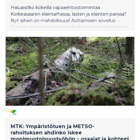
Haluaisitko kokeilla vapaaehtoistoimintaa
Korkeasaaren eläintarhassa, lasten ja eläinten parissa?
Nyt siihen on mahdollisuus! Auttamisen sovellus
Commu etsii vapaaehtoisia Korkeasaaren eläintarhaan
tukemaan koululaisryhmien vierailuja. Päivän aikana
pääset liikkumaan eläinten keskellä ja tekemään
merkityksellistä auttamista lasten turvallisen
retkipäivän mahdollistamiseksi.
MTK: Ympäristötuen ja METSO-
rahoituksen ahdinko iskee
monimuotoisuustyöhön - osaajat ja kohteet