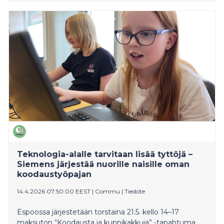
mahdollisuuksia auttaa toisiaan vapaaehtoisina. Tällä
on suora vaikutus myös yhteiskunnan
kokonaisturvallisuuteen.
Teknologia-alalle tarvitaan lisää tyttöjä –
Siemens järjestää nuorille naisille oman
koodaustyöpajan
14.4.2026 07:50:00 EEST
|
Commu
|
Tiedote
Espoossa järjestetään torstaina 21.5. kello 14–17
maksuton “Koodausta ja kuppikakkuja” -tapahtuma,