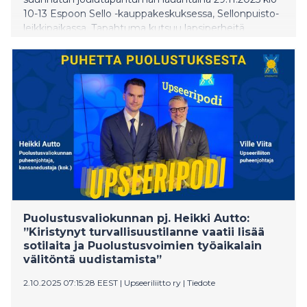
10-13 Espoon Sello -kauppakeskuksessa, Sellonpuisto-
leikkipaikassa. Tapahtuma kutsuu lapsiperheitä
pysähtymään hetkeksi joulun kiireiden keskellä ja
nauttimaan sydämellisestä yhdessäolosta.
Puolustusvaliokunnan pj. Heikki Autto:
”Kiristynyt turvallisuustilanne vaatii lisää
sotilaita ja Puolustusvoimien työaikalain
välitöntä uudistamista”
2.10.2025 07:15:28 EEST
|
Upseeriliitto ry
|
Tiedote