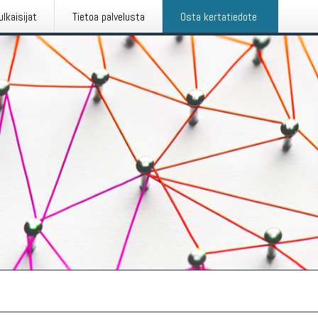
ulkaisijat
Tietoa palvelusta
Osta kertatiedote