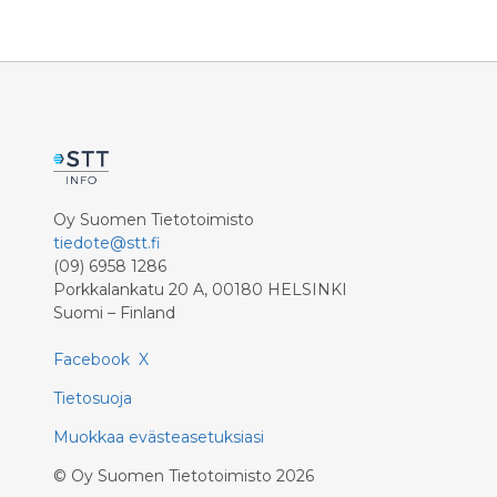
onnistunu
perustana. Siksi Schumania pidetään
yhtenä Euroopan unionin perustajista,
Suomen Yrittäjien toimitusjohtaja
Mikael Pentikäinen kirjoittaa
Eurooppa-päivän blogissaan.
Oy Suomen Tietotoimisto
tiedote@stt.fi
(09) 6958 1286
Porkkalankatu 20 A, 00180 HELSINKI
Suomi – Finland
Facebook
X
Tietosuoja
Muokkaa evästeasetuksiasi
©
Oy Suomen Tietotoimisto
2026