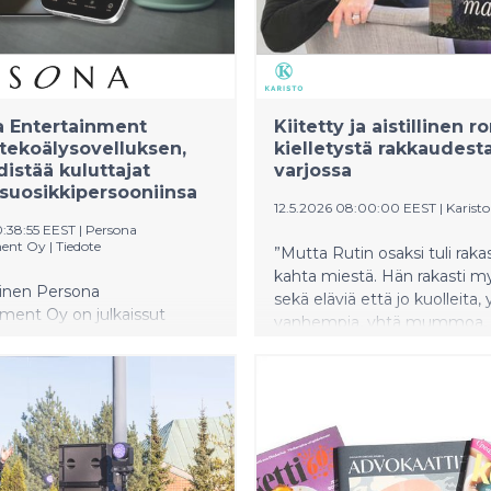
a Entertainment
Kiitetty ja aistillinen 
i tekoälysovelluksen,
kielletystä rakkaudest
distää kuluttajat
varjossa
suosikkipersooniinsa
12.5.2026 08:00:00 EEST
|
Karisto
0:38:55 EEST
|
Persona
ment Oy
|
Tiedote
”Mutta Rutin osaksi tuli raka
kahta miestä. Hän rakasti my
äinen Persona
sekä eläviä että jo kuolleita, 
ment Oy on julkaissut
vanhempia, yhtä mummoa,
velluksen, joka tarjoaa
jotakuta ystävää, mutta kah
le ympärivuorokautisen
miestä.”
nnettujen henkilöiden -
, urheilijoiden, kokkien ja
lkisten persoonien
oituihin tekoälyavatareihin.