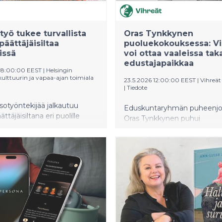
työ tukee turvallista
Oras Tynkkynen
päättäjäisiltaa
puoluekokouksessa: Vi
issä
voi ottaa vaaleissa tak
edustajapaikkaa
08:00:00 EEST
|
Helsingin
ulttuurin ja vapaa-ajan toimiala
23.5.2026 12:00:00 EEST
|
Vihreät
|
Tiedote
sotyöntekijää jalkautuu
Eduskuntaryhmän puheenjo
ttäjäisiltana eri puolille
Oras Tynkkynen puhui
a kohtaamaan ja auttamaan
puoluekokouksessa ilosta va
ös poliisi ja ensihoito ovat
aikoina ja vihreiden roolista
urvaamassa iltaa.
yhteiskunnan muuttamisess
loilla voi juhlistaa kesäloman
Tamperelainen Tynkkynen 
essä kavereiden kanssa.
myöntyi antamaan tunnust
kokouspaikkana toimivalle Tu