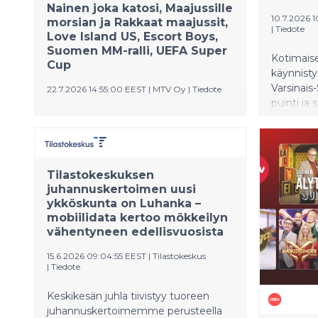
Nainen joka katosi, Maajussille
10.7.2026 
morsian ja Rakkaat maajussit,
|
Tiedote
Love Island US, Escort Boys,
Suomen MM-ralli, UEFA Super
Kotimais
Cup
käynnist
Varsinai
22.7.2026 14:55:00 EEST
|
MTV Oy
|
Tiedote
puinti ja
Apetitin 
Salatut elämät palaa uusin kääntein
kausi, sil
Pihlajakadulle, ja Tanssii Tähtien
pakkaseen
Kanssa tuo säkenöivää tähtiloistoa
tuntia ja 
sunnuntai-iltoihin. Maajussi-maanantai
Tilastokeskuksen
työskent
johdattaa rakkauden äärelle
juhannuskertoimen uusi
Tavoitte
Maajussille morsian- ja Rakkaat
ykköskunta on Luhanka –
ja kovuus
maajussit -ohjelmien parissa. Uusi
mobiilidata kertoo mökkeilyn
parhaimmi
kotimainen psykologinen trilleri
vähentyneen edellisvuosista
Nainen joka katosi saa ensi-iltansa.
MTV Katsomoon saapuvat myös
15.6.2026 09:04:55 EEST
|
Tilastokeskus
ranskalainen komediasarja Escort
|
Tiedote
Boys sekä ikonisen Siskoni on noita -
Keskikesän juhla tiivistyy tuoreen
sarjan kaikki kaudet. Heinä–elokuun
juhannuskertoimemme perusteella
taitteessa katseet kääntyvät Keski-