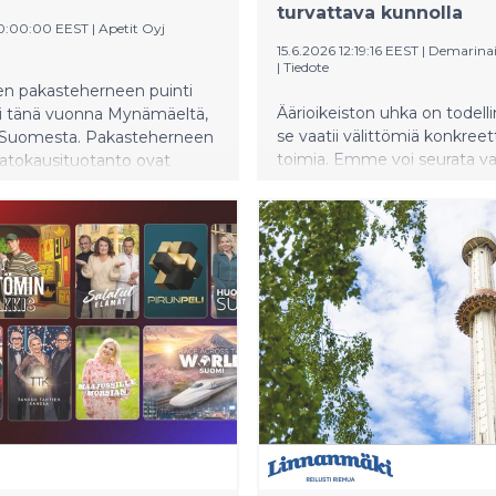
turvattava kunnolla
10:00:00 EEST
|
Apetit Oyj
15.6.2026 12:19:16 EEST
|
Demarinai
|
Tiedote
en pakasteherneen puinti
Äärioikeiston uhka on todelli
yi tänä vuonna Mynämäeltä,
se vaatii välittömiä konkreett
s-Suomesta. Pakasteherneen
toimia. Emme voi seurata va
 satokausituotanto ovat
sivulta maailmalla nähtävää
pakastetehtaan intensiivisin
huolestuttavaa kehitystä,
lä herneen tie pellolta
missä demokratiaa ja yksilön
 kestää vain noin kaksi
oikeuksia murennetaan. Use
sekä puintitiimi että tehdas
ensimmäisinä kohteina ovat
elevät ympäri vuorokauden.
ja vähemmistöjen oikeudet
ena on, että herneen makeus
ei tapahdu kerralla, vaan pie
 ovat puintihetkellä
askelin: puhetavoissa ja yksit
llaan.
lakimuutoksissa.