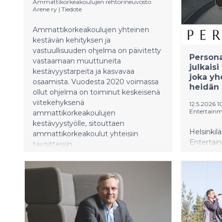
Ammattikorkeakoulujen rehtorineuvosto
Arene ry
|
Tiedote
Ammattikorkeakoulujen yhteinen
kestävän kehityksen ja
vastuullisuuden ohjelma on päivitetty
Person
vastaamaan muuttuneita
julkais
kestävyystarpeita ja kasvavaa
joka yh
osaamista. Vuodesta 2020 voimassa
heidän 
ollut ohjelma on toiminut keskeisenä
viitekehyksenä
12.5.2026 1
Entertain
ammattikorkeakoulujen
kestävyystyölle, sitouttaen
Helsinkil
ammattikorkeakoulut yhteisiin
Entertain
tavoitteisiin.
mobiiliso
käyttäjil
pääsyn tu
julkkisten
muiden ju
- akkredit