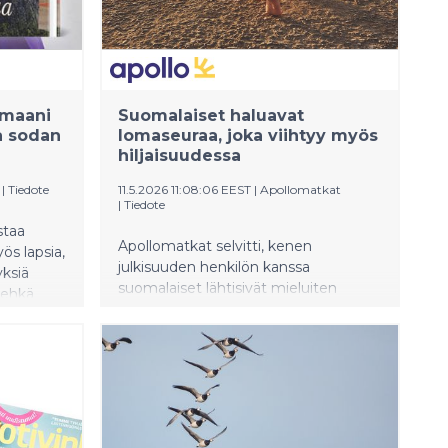
romaani
Suomalaiset haluavat
a sodan
lomaseuraa, joka viihtyy myös
hiljaisuudessa
|
Tiedote
11.5.2026 11:08:06 EEST
|
Apollomatkat
|
Tiedote
staa
Apollomatkat selvitti, kenen
ös lapsia,
julkisuuden henkilön kanssa
yksiä
suomalaiset lähtisivät mieluiten
 ehkä
lomalle. Kyselyn perusteella
ta
ratkaisevaa ei ole pelkkä tunnettuus,
vaan se, millaista seuraa henkilö olisi
lomalla – niin pitkien illallisten,
yhteisten kokemusten kuin
rauhallisten hetkienkin aikana.