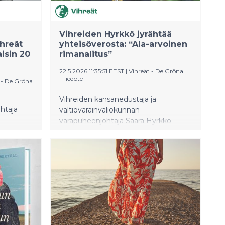
Vihreiden Hyrkkö jyrähtää
hreät
yhteisöverosta: “Ala-arvoinen
aisin 20
rimanalitus”
22.5.2026 11:35:51 EEST
|
Vihreät - De Gröna
|
Tiedote
 - De Gröna
Vihreiden kansanedustaja ja
htaja
valtiovarainvaliokunnan
varapuheenjohtaja Saara Hyrkkö
ikeina
kommentoi tiedotteella juuri
julkaistua yhteisöveron alennukseen
a.
liittyvää lakiluonnosta. Hän kuvaa
myös
koko päätöstä ala-arvoiseksi ja vaatii
uksen
hallitusta vetämään esityksen
rulle.
takaisin.