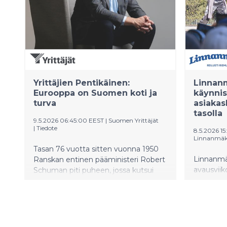
Yrittäjien Pentikäinen:
Linnan
Eurooppa on Suomen koti ja
käynnis
turva
asiakas
tasolla
9.5.2026 06:45:00 EEST
|
Suomen Yrittäjät
|
Tiedote
8.5.2026 15
Linnanmäk
Tasan 76 vuotta sitten vuonna 1950
Linnanmä
Ranskan entinen pääministeri Robert
avausviik
Schuman piti puheen, jossa kutsui
Vuoristo
saksalaiset hallitsemaan yhdessä
myönteis
Ranskan ja Saksan hiilivaroja sekä
avausvii
terästeollisuutta. Puhe tunnetaan
kävijöiltä
Schumanin julistuksena sekä
että huvi
Euroopan hiili- ja teräsyhteisön