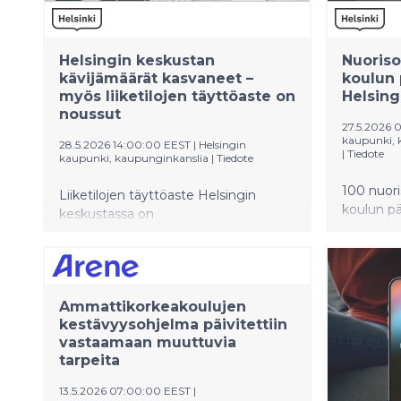
Helsingin keskustan
Nuoriso
kävijämäärät kasvaneet –
koulun 
myös liiketilojen täyttöaste on
Helsing
noussut
27.5.2026 
kaupunki, k
28.5.2026 14:00:00 EEST
|
Helsingin
|
Tiedote
kaupunki, kaupunginkanslia
|
Tiedote
100 nuori
Liiketilojen täyttöaste Helsingin
koulun pää
keskustassa on
kaupunki
noussut selkeästi vuoden 2023
nuoria. My
jälkeen, ja on nyt yli 92 prosenttia.
mukana t
Erityisesti palveluiden, kuten
Nuorisota
ravintoloiden, määrä on kasvanut.
alkua yhd
Ammattikorkeakoulujen
Samaan aikaan myös keskustan
kestävyysohjelma päivitettiin
kävijämäärät, kuten jalankulkijoiden
vastaamaan muuttuvia
määrä ja hotelliyöpymiset, ovat
tarpeita
vahvassa kasvussa.
13.5.2026 07:00:00 EEST
|