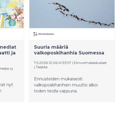
mediat
Suuria määriä
atti ja
valkoposkihanhia Suomessa
7.5.2026 12:06:41 EEST
|
Elinvoimakeskukset
|
Tiedote
media ry
Ennusteiden mukaisesti
vat nyt
valkoposkihanhien muutto alkoi
n
toden teolla vappuna.
a
singin
tekemistä