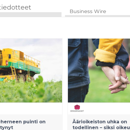
tiedotteet
Business Wire
herneen puinti on
Äärioikeiston uhka on
tynyt
todellinen – siksi oike