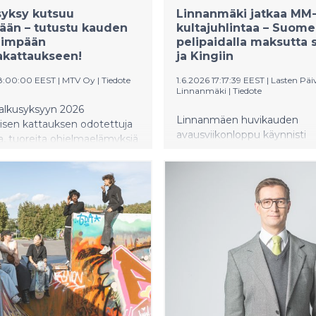
syksy kutsuu
Linnanmäki jatkaa MM
ään – tutustu kauden
kultajuhlintaa – Suom
mimpään
pelipaidalla maksutta 
akattaukseen!
ja Kingiin
8:00:00 EEST
|
MTV Oy
|
Tiedote
1.6.2026 17:17:39 EEST
|
Lasten Päiv
Linnanmäki
|
Tiedote
alkusyksyyn 2026
Linnanmäen huvikauden
isen kattauksen odotettuja
avausviikonloppu käynnisti
a, tuoreita ohjelmaelämyksiä
Vuoristoradan 75‑juhlavuod
jä, joista puhutaan pitkään.
myönteisissä merkeissä. Ka
ja draaman rinnalla
avausviikonlopun tunnelma 
t uutis- ja
kävijöiltä kerätty palaute oso
isohjelmat pitävät katsojat
että huvipuistokokemus oli
ivän tärkeimmissä aiheissa, ja
onnistunut heti kauden alust
ystäville on luvassa elämyksiä
kentiltä ja maailman
ta areenoilta.