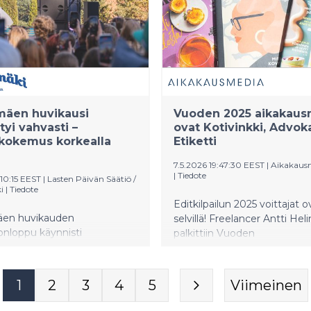
mäen huvikausi
Vuoden 2025 aikakaus
tyi vahvasti –
ovat Kotivinkki, Advoka
kokemus korkealla
Etiketti
7.5.2026 19:47:30 EEST
|
Aikakaus
|
Tiedote
:10:15 EEST
|
Lasten Päivän Säätiö /
i
|
Tiedote
Editkilpailun 2025 voittajat o
en huvikauden
selvillä! Freelancer Antti Heli
onloppu käynnisti
palkittiin Vuoden
radan 75‑juhlavuoden
aikakausmediatoimittajana j
issä merkeissä. Kauden
Ylioppilaslehden artikkeli Hel
konlopun tunnelma ja
yliopiston ylioppilaskunnan 
1
2
3
4
5
Viimeinen
 kerätty palaute osoittavat,
kiinteistökaupoista parhaana
puistokokemus oli
aikakausmediajuttuna.