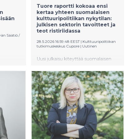
-
Tuore raportti kokoaa ensi
en
kertaa yhteen suomalaisen
sisään
kulttuuripolitiikan nykytilan:
julkisen sektorin tavoitteet ja
teot ristiriidassa
än Säätiö /
28.5.2026 16:59:48 EEST
|
Kulttuuripolitiikan
tutkimuskeskus Cupore
|
Uutinen
Uusi julkaisu kiteyttää suomalaisen
kulttuuripolitiikan nykytilan
en
kahdeksaan keskeiseen havaintoon.
uden
Raportti julkaistiin ensimmäistä
ja
kertaa järjestetyssä Kulttuuripolitiikan
ittavat,
tila -tapahtumassa, joka tavoitti yli
600 osallistujaa.
a lähtien.