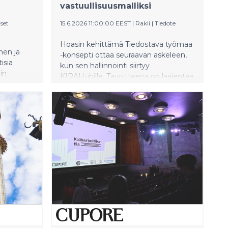
vastuullisuusmalliksi
set
15.6.2026 11:00:00 EEST
|
Rakli
|
Tiedote
Hoasin kehittämä Tiedostava työmaa
nen ja
-konsepti ottaa seuraavan askeleen,
isia
kun sen hallinnointi siirtyy
in
KIRAHubille. Tavoitteena on laajentaa
konseptin käyttöä ja vahvistaa sen
vaikuttavuutta kiinteistö- ja
rakentamisalalla.
in
 naisten
. Muutos
nin
täisissä