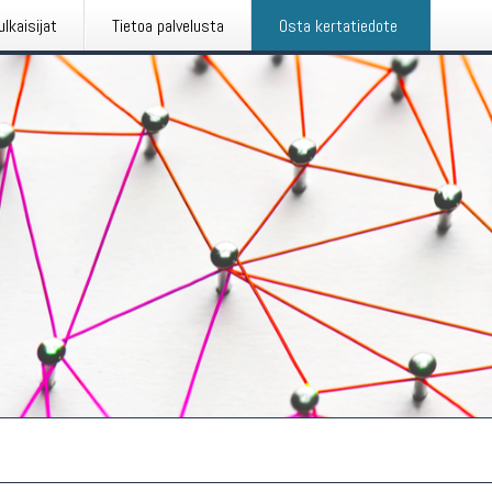
ulkaisijat
Tietoa palvelusta
Osta kertatiedote