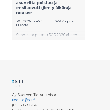
asuneilta poistuu ja
ensiluovuttajien yläikäraja
nousee
30.3.2026 07:45:00 EEST
|
SPR Veripalvelu
|
Tiedote
Suomessa poistuu 30.3.2026 alkaen
pysyvä verenluovutuskielto
henkilöiltä, jotka ovat asuneet
Britanniassa vuosina 1980–1996.
Samana päivänä ensiluovuttajan
ikäraja nousee 65 vuoteen.
Muutosten myötä verenluovutus on
mahdollista yhä useammalle.
Oy Suomen Tietotoimisto
tiedote@stt.fi
(09) 6958 1286