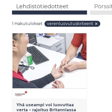
Lehdistötiedotteet
Pörssi
1
Hakutulokset
verenluovutuskriteerit
Yhä useampi voi luovuttaa
verta – rajoitus Britanniassa