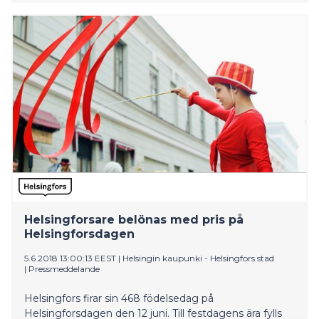
tunnustuksena pitkäjänteisestä ja monitieteisestä
työstä vedenalaisen kulttuuriperinnön tutkimuksen,
suojelun ja koulutuksen edistämiseksi. Palkintosumma
on 10 000 euroa ja se myönnetään Alfred Kordelinin
säätiön TSV:n 100-vuotisjuhlarahastosta.
Helsingforsare belönas med pris på
Helsingforsdagen
5.6.2018 13:00:13 EEST
|
Helsingin kaupunki - Helsingfors stad
|
Pressmeddelande
Helsingfors firar sin 468 födelsedag på
Helsingforsdagen den 12 juni. Till festdagens ära fylls