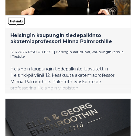
Helsingin kaupungin tiedepalkinto
akatemiaprofessori Minna Palmrothille
12.6.2026 17:30:00 EEST
|
Helsingin kaupunki, kaupunginkanslia
|
Tiedote
Helsingin kaupungin tiedepalkinto luovutettiin
Helsinki-päivänä 12. kesäkuuta akatemiaprofessori
Minna Palmrothille. Palmroth työskentelee
professorina Helsingin yliopiston
matemaattisluonnontieteellisessä tiedekunnassa ja on
kansainvälisesti arvostettu avaruusfysiikan tutkija.
Tiedepalkinnon arvo on 10 000 euroa.