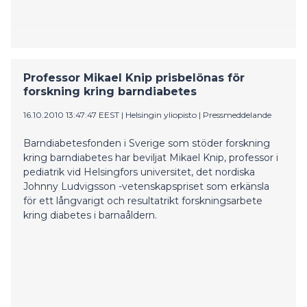
Professor Mikael Knip prisbelönas för
forskning kring barndiabetes
16.10.2010 13:47:47 EEST
|
Helsingin yliopisto
|
Pressmeddelande
Barndiabetesfonden i Sverige som stöder forskning
kring barndiabetes har beviljat Mikael Knip, professor i
pediatrik vid Helsingfors universitet, det nordiska
Johnny Ludvigsson -vetenskapspriset som erkänsla
för ett långvarigt och resultatrikt forskningsarbete
kring diabetes i barnaåldern.