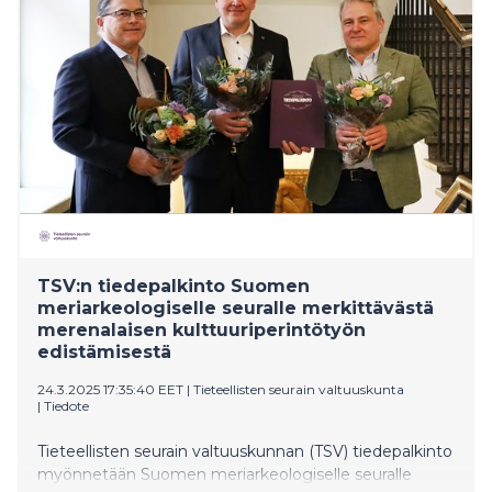
TSV:n tiedepalkinto Suomen
meriarkeologiselle seuralle merkittävästä
merenalaisen kulttuuriperintötyön
edistämisestä
24.3.2025 17:35:40 EET
|
Tieteellisten seurain valtuuskunta
|
Tiedote
Tieteellisten seurain valtuuskunnan (TSV) tiedepalkinto
myönnetään Suomen meriarkeologiselle seuralle