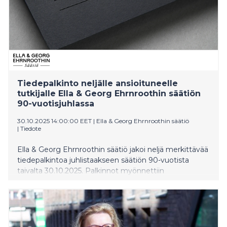
Tiedepalkinto neljälle ansioituneelle
tutkijalle Ella & Georg Ehrnroothin säätiön
90-vuotisjuhlassa
30.10.2025 14:00:00 EET
|
Ella & Georg Ehrnroothin säätiö
|
Tiedote
Ella & Georg Ehrnroothin säätiö jakoi neljä merkittävää
tiedepalkintoa juhlistaakseen säätiön 90-vuotista
taivalta 30.10.2025. Palkinnot myönnettiin
kolesterolitutkimuksen, mediatieteiden,
taiteentutkimuksen ja oikeushistorian tutkijoille.
Palkinnonsaajat olivat professori Elina Ikonen
(Helsingin yliopisto), professori Anu Koivunen (Turun
yliopisto), tutkija ja pianisti Kirill Kozlovski