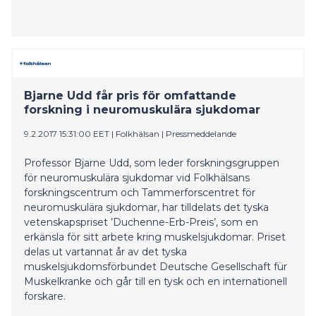
Bjarne Udd får pris för omfattande
forskning i neuromuskulära sjukdomar
9.2.2017 15:31:00 EET
|
Folkhälsan
|
Pressmeddelande
Professor Bjarne Udd, som leder forskningsgruppen
för neuromuskulära sjukdomar vid Folkhälsans
forskningscentrum och Tammerforscentret för
neuromuskulära sjukdomar, har tilldelats det tyska
vetenskapspriset ’Duchenne-Erb-Preis’, som en
erkänsla för sitt arbete kring muskelsjukdomar. Priset
delas ut vartannat år av det tyska
muskelsjukdomsförbundet Deutsche Gesellschaft für
Muskelkranke och går till en tysk och en internationell
forskare.