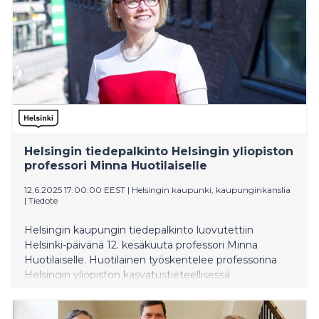
(Taideyliopisto) sekä akatemiaprofessori Heikki
Pihlajamäki (Helsingin yliopisto).
Helsingin tiedepalkinto Helsingin yliopiston
professori Minna Huotilaiselle
12.6.2025 17:00:00 EEST
|
Helsingin kaupunki, kaupunginkanslia
|
Tiedote
Helsingin kaupungin tiedepalkinto luovutettiin
Helsinki-päivänä 12. kesäkuuta professori Minna
Huotilaiselle. Huotilainen työskentelee professorina
Helsingin yliopiston kasvatustieteellisessä
tiedekunnassa tutkien muistia ja oppimista.
Tiedepalkinnon arvo on 10 000 euroa.