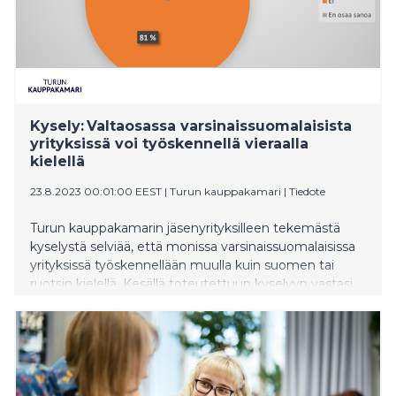
Espoon ja Vantaan kaupunkien sekä Uudenmaan liiton
kesken.
Kysely: Valtaosassa varsinaissuomalaisista
yrityksissä voi työskennellä vieraalla
kielellä
23.8.2023 00:01:00 EEST
|
Turun kauppakamari
|
Tiedote
Turun kauppakamarin jäsenyrityksilleen tekemästä
kyselystä selviää, että monissa varsinaissuomalaisissa
yrityksissä työskennellään muulla kuin suomen tai
ruotsin kielellä. Kesällä toteutettuun kyselyyn vastasi
172 jäsenyritystä Varsinais-Suomen
alueelta. Ensimmäistä kertaa tehdyn kyselyn
tarkoituksena oli selvittää varsinaissuomalaisten
yritysten valmiuksia palkata vieraskielisiä työntekijöitä
ja kysyä samalla palkkaamisen mahdollisista esteitä.
Vieraskielinen työvoima on tärkeä komponentti