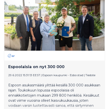
Espoolaisia on nyt 300 000
29.6.2022 15:31:13 EEST
|
Espoon kaupunki - Esbo stad
|
Tiedote
Espoon asukasmäärä ylittää kesällä 300 000 asukkaan
rajan. Toukokuun lopussa espoolaisia oli
ennakkotietojen mukaan 299 800 henkilöä. Kesäkuut
ovat viime vuosina olleet kasvukuukausia, joten
voidaan varsin luotettavasti sanoa, että siirtyminen