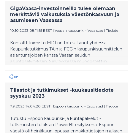
GigaVaasa-investoinneilla tulee olemaan
merkittäviä vaikutuksia väestönkasvuun ja
asumiseen Vaasassa
10.10.2023 08:11:55 EEST
|
Vaasan kaupunki - Vasa stad
|
Tiedote
Konsulttitoimisto MDI on toteuttanut yhdessä
Kaupunkitutkimus TA:n ja FCG:n kaupunkisuunnittelun
asiantuntijoiden kanssa Vaasan seudun
asuntoselvityksen. Selvityksessä muodostettiin
kattava yleiskuva seudun väestönkehityksen,
työssäkäynnin ja asumisen nykytilasta sekä keskeisistä
kehitystrendeistä. Selvitys keskittyy vahvasti
tulevaisuuteen.
Tilastot ja tutkimukset -kuukausitiedote
syyskuu 2023
7.9.2023 14:04:20 EEST
|
Espoon kaupunki - Esbo stad
|
Tiedote
Tutustu Espoon kaupunki- ja kuntapalvelut -
tutkimusten tuloksiin PowerBI-esityksenä. Espoon
väestö oli heinäkuun lopussa ennakkotietojen mukaan