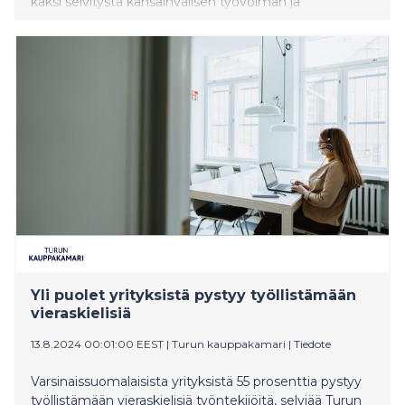
kaksi selvitystä kansainvälisen työvoiman ja
rekrytoinnin edistämiseksi. Selvitysten tulokset
julkaistiin keväällä 2025 Pohjanmaan ELY-keskuksen
sidosryhmätilaisuudessa. Selvitysten tilaamisen
taustalla olivat Pohjanmaan ELY-keskuksen
koordinoiman Talent Coastline -ekosysteemin
toimijoiden yhteiset keskustelut sekä Talent Breakfast
-tapahtumassa esiin nousseet ideat, jotka heijastivat
kansainvälisten osaajien näkemyksiä ja tarpeita
alueella. Keskusteluissa on toistuvasti noussut esiin
alueen haasteet kansainvälisten osaajien
pitovoimassa. Selvityksillä haluttiin kartoittaa sekä
osaajien omia näkemyksiä ratkaisukeinoista että
tilastollista tietoa maahanmuuton ja kotoutumisen
nykytilasta alueella.
Yli puolet yrityksistä pystyy työllistämään
vieraskielisiä
13.8.2024 00:01:00 EEST
|
Turun kauppakamari
|
Tiedote
Varsinaissuomalaisista yrityksistä 55 prosenttia pystyy
työllistämään vieraskielisiä työntekijöitä, selviää Turun