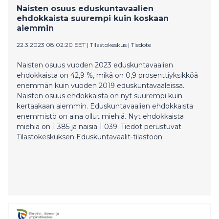
Naisten osuus eduskuntavaalien
asuinalueellisia eroja. Tiedot selviävät
ehdokkaista suurempi kuin koskaan
kaupunginkanslian uudesta tilastojulkaisusta Nuorten
aiemmin
koulutus Helsingissä – polku peruskoulusta eteenpäin.
22.3.2023 08:02:20 EET
|
Tilastokeskus
|
Tiedote
Naisten osuus vuoden 2023 eduskuntavaalien
ehdokkaista on 42,9 %, mikä on 0,9 prosenttiyksikköä
enemmän kuin vuoden 2019 eduskuntavaaleissa.
Naisten osuus ehdokkaista on nyt suurempi kuin
kertaakaan aiemmin. Eduskuntavaalien ehdokkaista
enemmistö on aina ollut miehiä. Nyt ehdokkaista
miehiä on 1 385 ja naisia 1 039. Tiedot perustuvat
Tilastokeskuksen Eduskuntavaalit-tilastoon.