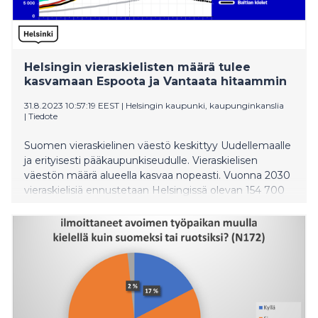
Helsingin vieraskielisten määrä tulee
kasvamaan Espoota ja Vantaata hitaammin
31.8.2023 10:57:19 EEST
|
Helsingin kaupunki, kaupunginkanslia
|
Tiedote
Suomen vieraskielinen väestö keskittyy Uudellemaalle
ja erityisesti pääkaupunkiseudulle. Vieraskielisen
väestön määrä alueella kasvaa nopeasti. Vuonna 2030
vieraskielisiä ennustetaan Helsingissä olevan 154 700
henkeä, kun vuoden 2022 alussa määrä oli 114 100
henkeä, eli 40 000 henkeä enemmän. Espoossa ja
Vantaalla kasvu on kuitenkin vielä nopeampaa: näiden
kaupunkien yhteenlaskettu vieraskielisten määrä
ylittää viidenneksellä Helsingin vieraskielisten määrän
kuluvan vuosikymmenen lopussa. Tiedot käyvät ilmi
Helsingin kaupunginkanslian tuoreesta
tilastojulkaisusta, joka on tehty yhteistyössä Helsingin,