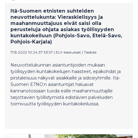
Itä-Suomen etnisten suhteiden
neuvottelukunta: Vieraskielisyys ja
maahanmuuttajuus eivät saisi olla
perusteluja ohjata asiakas työllisyyden
kuntakokeiluun (Pohjois-Savo, Etelä-Savo,
Pohjois-Karjala)
17.8.2022 10:24:37 EEST
|
ELY-keskukset
|
Tiedote
Neuvottelukunnan asiantuntijoiden mukaan
työllisyyden kuntakokeilujen haasteet, epäkohdat ja
pirstaleisuus näkyvät asiakkaille ja sidosryhmille. Itä-
Suomen ETNO:n asiantuntijat haluavat
kannanotossaan tuoda esille maahanmuuttajille
tarjottavien työllistymistä edistävien palveluiden
toimivuutta työllisyyden kuntakokeiluissa.