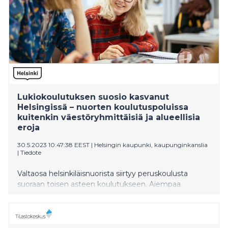
maakunnan yrityksiä vaivaavan työvoimapulan
ratkaisussa.
Lukiokoulutuksen suosio kasvanut
Helsingissä – nuorten koulutuspoluissa
kuitenkin väestöryhmittäisiä ja alueellisia
eroja
30.5.2023 10:47:38 EEST
|
Helsingin kaupunki, kaupunginkanslia
|
Tiedote
Valtaosa helsinkiläisnuorista siirtyy peruskoulusta
suoraan toisen asteen koulutukseen. Aiempaa
useampi nuori hakee ensisijaisesti lukiokoulutukseen,
ammatillisessa koulutuksessa suosio kohdistuu
tiettyihin tutkintoihin. Nuorten koulutuspoluissa on
Helsingissä kuitenkin väestöryhmittäisiä ja