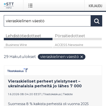
KIRJAUDU
Lehdistötiedotteet
Pörssitiedotteet
Business Wire
ACCESS Newswire
29
Hakutulokset
vieraskielinen väestö
Vieraskieliset perheet yleistyneet –
ukrainalaisia perheitä jo lähes 7 000
1.6.2026 08:04:20 EEST
|
Tilastokeskus
|
Tiedote
Suomessa 8 % kaikista perheistä oli vuonna 2025