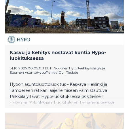
Kasvu ja kehitys nostavat kuntia Hypo-
luokituksessa
31.10.2025 00:05:00 EET
|
Suomen Hypoteekkiyhdistys ja
Suomen AsuntoHypoPankki Oy
|
Tiedote
Hypon asuntoluottoluokitus - Kasvava Helsinki ja
Tampereen ratikan laajenemiseen valmistautuva
Pirkkala yltävät Hypo-luokituksessa positiivisen
näkymän A-luokkaan. Luokituksen tämänvuotisessa
päivityksessä niiden lisäksi yltää A-ryhmään yhteensä
11 kuntaa. Suuren keskuskaupungin ympärille
rakentuvat vireät kehyskunnat muodostavat yhdessä
vahvan yhtälön asuntomarkkinoilla.