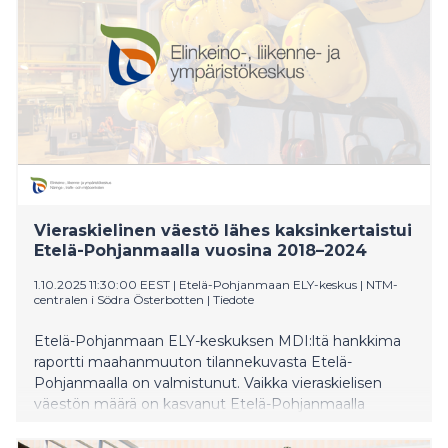
Vieraskielinen väestö lähes kaksinkertaistui
Etelä-Pohjanmaalla vuosina 2018–2024
1.10.2025 11:30:00 EEST
|
Etelä-Pohjanmaan ELY-keskus | NTM-
centralen i Södra Österbotten
|
Tiedote
Etelä-Pohjanmaan ELY-keskuksen MDI:ltä hankkima
raportti maahanmuuton tilannekuvasta Etelä-
Pohjanmaalla on valmistunut. Vaikka vieraskielisen
väestön määrä on kasvanut Etelä-Pohjanmaalla
merkittävästi, olemme yhä jäljessä
kansainvälistymisessä muuhun maahan verrattuna.