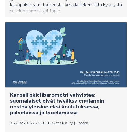
kauppakamarin tuoreesta, kesällä tekemästä kyselystä
seudun toimitusjohtajille.
Kansalliskielibarometri vahvistaa:
suomalaiset eivät hyväksy englannin
nostoa yleiskieleksi koulutuksessa,
palveluissa ja työelämässä
9.4.2024 18:27:23 EEST
|
Oma kieli ry
|
Tiedote