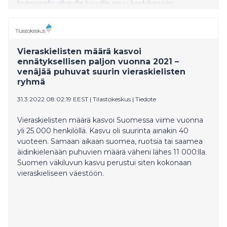
kolmosella alkaville luvuille osuu keskikesään.
Vieraskielisten määrä kasvoi
ennätyksellisen paljon vuonna 2021 –
venäjää puhuvat suurin vieraskielisten
ryhmä
31.3.2022 08:02:19 EEST
|
Tilastokeskus
|
Tiedote
Vieraskielisten määrä kasvoi Suomessa viime vuonna
yli 25 000 henkilöllä. Kasvu oli suurinta ainakin 40
vuoteen. Samaan aikaan suomea, ruotsia tai saamea
äidinkielenään puhuvien määrä väheni lähes 11 000:lla.
Suomen väkiluvun kasvu perustui siten kokonaan
vieraskieliseen väestöön.