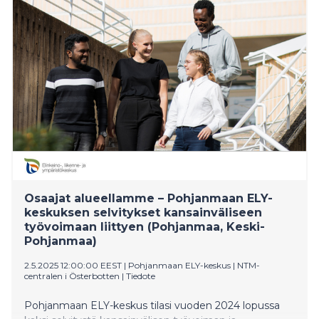
Samalla alueen kokonaisväkiluku jatkaa laskuaan.
Osaajat alueellamme – Pohjanmaan ELY-
keskuksen selvitykset kansainväliseen
työvoimaan liittyen (Pohjanmaa, Keski-
Pohjanmaa)
2.5.2025 12:00:00 EEST
|
Pohjanmaan ELY-keskus | NTM-
centralen i Österbotten
|
Tiedote
Pohjanmaan ELY-keskus tilasi vuoden 2024 lopussa