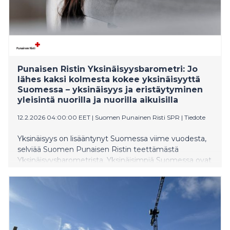
Punaisen Ristin Yksinäisyysbarometri: Jo
lähes kaksi kolmesta kokee yksinäisyyttä
Suomessa – yksinäisyys ja eristäytyminen
yleisintä nuorilla ja nuorilla aikuisilla
12.2.2026 04:00:00 EET
|
Suomen Punainen Risti SPR
|
Tiedote
Yksinäisyys on lisääntynyt Suomessa viime vuodesta,
selviää Suomen Punaisen Ristin teettämästä
Yksinäisyysbarometrista. Yksinäisimpiä Suomessa ovat
16–24- ja 25–34-vuotiaat, joiden vastauksissa näkyvät
heikentynyt taloustilanne ja lisääntyneet
mielenterveyden ongelmat.