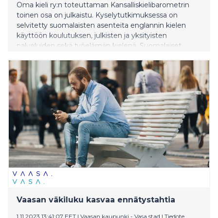
Oma kieli ry:n toteuttaman Kansalliskielibarometrin
toinen osa on julkaistu. Kyselytutkimuksessa on
selvitetty suomalaisten asenteita englannin kielen
käyttöön koulutuksen, julkisten ja yksityisten
palveluiden sekä työelämän kielenä. Suomalaiset
pitävät englannin kielen nostoa yleiseksi käyttökieleksi
suomen ja ruotsin rinnalle haitallisena ja
epätoivottavana. Esimerkiksi pelkästään
englanninkielisenä tarjottava asiakaspalvelu yksityisissä
yrityksissä saa täystyrmäyksen: 86 % vastaajista pitää
erittäin tai melko tärkeänä, että Suomessa palvelua
saa aina suomeksi tai ruotsiksi, paikkakunnasta
riippuen.
Vaasan väkiluku kasvaa ennätystahtia
1.11.2023 13:41:07 EET
|
Vaasan kaupunki - Vasa stad
|
Tiedote