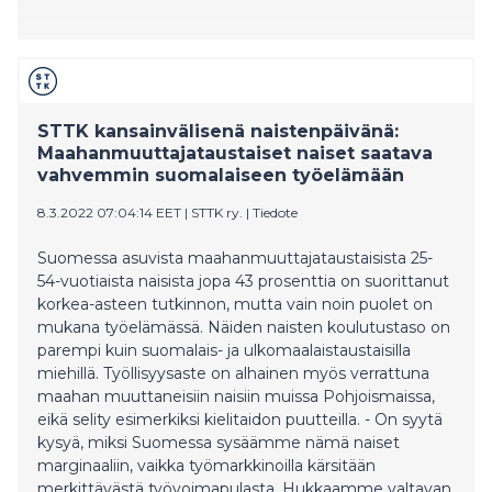
STTK kansainvälisenä naistenpäivänä:
Maahanmuuttajataustaiset naiset saatava
vahvemmin suomalaiseen työelämään
8.3.2022 07:04:14 EET
|
STTK ry.
|
Tiedote
Suomessa asuvista maahanmuuttajataustaisista 25-
54-vuotiaista naisista jopa 43 prosenttia on suorittanut
korkea-asteen tutkinnon, mutta vain noin puolet on
mukana työelämässä. Näiden naisten koulutustaso on
parempi kuin suomalais- ja ulkomaalaistaustaisilla
miehillä. Työllisyysaste on alhainen myös verrattuna
maahan muuttaneisiin naisiin muissa Pohjoismaissa,
eikä selity esimerkiksi kielitaidon puutteilla. - On syytä
kysyä, miksi Suomessa sysäämme nämä naiset
marginaaliin, vaikka työmarkkinoilla kärsitään
merkittävästä työvoimapulasta. Hukkaamme valtavan