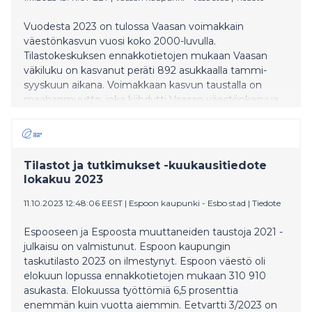
Vuodesta 2023 on tulossa Vaasan voimakkain
väestönkasvun vuosi koko 2000-luvulla.
Tilastokeskuksen ennakkotietojen mukaan Vaasan
väkiluku on kasvanut peräti 892 asukkaalla tammi-
syyskuun aikana. Voimakkaan kasvun taustalla on
maahanmuutto, joka kiihdytti Vaasan väestönkasvua
myös viime vuonna.
Tilastot ja tutkimukset -kuukausitiedote
lokakuu 2023
11.10.2023 12:48:06 EEST
|
Espoon kaupunki - Esbo stad
|
Tiedote
Espooseen ja Espoosta muuttaneiden taustoja 2021 -
julkaisu on valmistunut. Espoon kaupungin
taskutilasto 2023 on ilmestynyt. Espoon väestö oli
elokuun lopussa ennakkotietojen mukaan 310 910
asukasta. Elokuussa työttömiä 6,5 prosenttia
enemmän kuin vuotta aiemmin. Eetvartti 3/2023 on