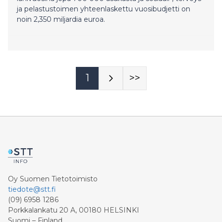
ja pelastustoimen yhteenlaskettu vuosibudjetti on
noin 2,350 miljardia euroa.
1
>>
Oy Suomen Tietotoimisto
tiedote@stt.fi
(09) 6958 1286
Porkkalankatu 20 A, 00180 HELSINKI
Suomi – Finland