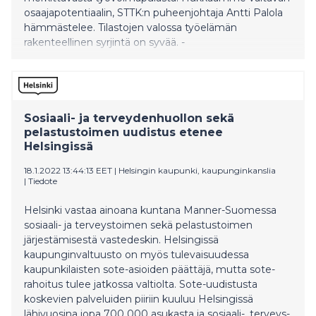
osaajapotentiaalin, STTK:n puheenjohtaja Antti Palola
hämmästelee. Tilastojen valossa työelämän
rakenteellinen syrjintä on syvää. -
Ulkomaalaistaustaiset työntekijät kohtaavat syrjintää
rekrytoinnissa ja työssä lähes kaksi kertaa useammin
kuin koko väestö. Tiedämme myös, että naiseus lisää
ylipäätään syrjinnän riskiä työelämässä. Paljon pitää
muuttua, jos haluamme kitkeä rakenteellisen syrjinnän
Sosiaali- ja terveydenhuollon sekä
työmarkkinoilta. STTK järjestää kansainv
pelastustoimen uudistus etenee
Helsingissä
18.1.2022 13:44:13 EET
|
Helsingin kaupunki, kaupunginkanslia
|
Tiedote
Helsinki vastaa ainoana kuntana Manner-Suomessa
sosiaali- ja terveystoimen sekä pelastustoimen
järjestämisestä vastedeskin. Helsingissä
kaupunginvaltuusto on myös tulevaisuudessa
kaupunkilaisten sote-asioiden päättäjä, mutta sote-
rahoitus tulee jatkossa valtiolta. Sote-uudistusta
koskevien palveluiden piiriin kuuluu Helsingissä
lähivuosina jopa 700 000 asukasta ja sosiaali-, terveys-