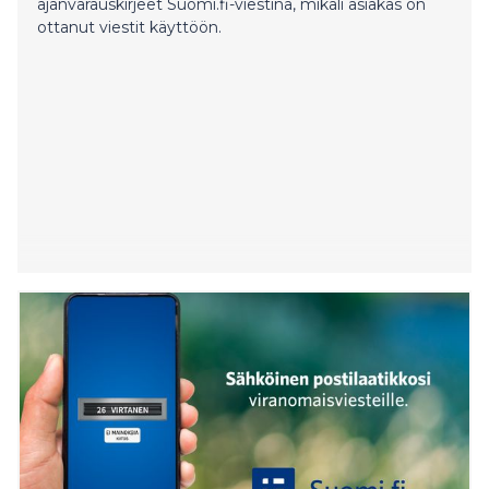
ajanvarauskirjeet Suomi.fi-viestinä, mikäli asiakas on
ottanut viestit käyttöön.