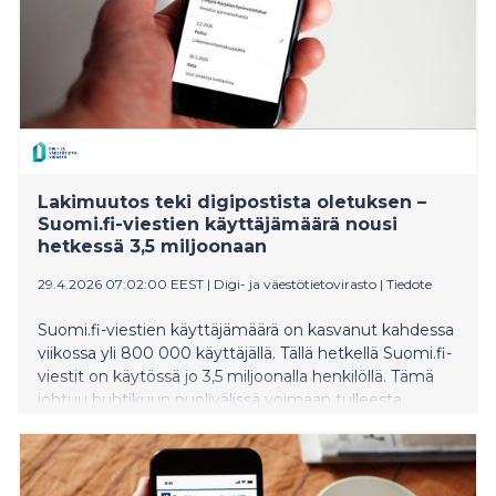
Lakimuutos teki digipostista oletuksen –
Suomi.fi-viestien käyttäjämäärä nousi
hetkessä 3,5 miljoonaan
29.4.2026 07:02:00 EEST
|
Digi- ja väestötietovirasto
|
Tiedote
Suomi.fi-viestien käyttäjämäärä on kasvanut kahdessa
viikossa yli 800 000 käyttäjällä. Tällä hetkellä Suomi.fi-
viestit on käytössä jo 3,5 miljoonalla henkilöllä. Tämä
johtuu huhtikuun puolivälissä voimaan tulleesta
lakimuutoksesta. Sen myötä viranomaisten
digipalvelujen käyttäjät on ohjattu ottamaan Suomi.fi-
viestit käyttöön, kun he tunnistautuvat jonkin
viranomaisen sähköiseen asiointipalveluun.