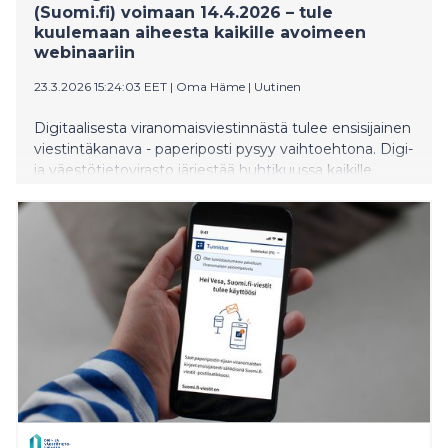
(Suomi.fi) voimaan 14.4.2026 – tule
kuulemaan aiheesta kaikille avoimeen
webinaariin
23.3.2026 15:24:03 EET
|
Oma Häme
|
Uutinen
Digitaalisesta viranomaisviestinnästä tulee ensisijainen
viestintäkanava - paperiposti pysyy vaihtoehtona. Digi-
ja väestötietovirasto järjestää huhtikuussa kaikille
avoimia webinaareja digitaaliseen viranomaispostiin
siirtymisestä.