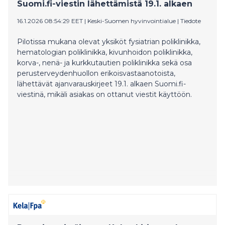
Suomi.fi-viestin lähettämistä 19.1. alkaen
16.1.2026 08:54:29 EET
|
Keski-Suomen hyvinvointialue
|
Tiedote
Pilotissa mukana olevat yksiköt fysiatrian poliklinikka,
hematologian poliklinikka, kivunhoidon poliklinikka,
korva-, nenä- ja kurkkutautien poliklinikka sekä osa
perusterveydenhuollon erikoisvastaanotoista,
lähettävät ajanvarauskirjeet 19.1. alkaen Suomi.fi-
viestinä, mikäli asiakas on ottanut viestit käyttöön.