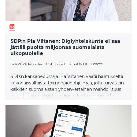
SDP:n Pia Viitanen: Digiyhteiskunta ei saa
jättää puolta miljoonaa suomalaista
ulkopuolelle
16.6.2026 14:27:44 EEST
|
SDP EDUSKUNTA
|
Tiedote
SDP:n kansanedustaja Pia Viitanen vaatii hallitukselta
kokonaisvaltaista toimenpideohjelmaa, jolla turvataan
kaikkien suomalaisten yhdenvertainen mahdollisuus
osallistua yhteiskuntaan digitaidoista riippumatta.