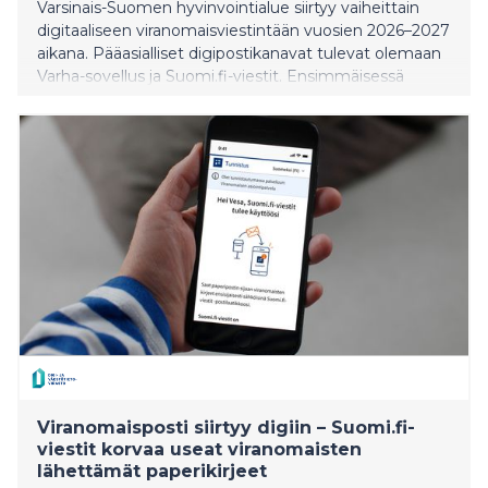
Varsinais-Suomen hyvinvointialue siirtyy vaiheittain
digitaaliseen viranomaisviestintään vuosien 2026–2027
aikana. Pääasialliset digipostikanavat tulevat olemaan
Varha-sovellus ja Suomi.fi-viestit. Ensimmäisessä
vaiheessa digipostiin siirtyy osa Varhan
hallintopäätöksistä.
Viranomaisposti siirtyy digiin – Suomi.fi-
viestit korvaa useat viranomaisten
lähettämät paperikirjeet