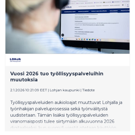
Vuosi 2026 tuo työllisyyspalveluihin
muutoksia
2.1.2026 10:21:09 EET
|
Lohjan kaupunki
|
Tiedote
Työllisyyspalveluiden aukioloajat muuttuvat Lohjalla ja
työnhakijan palveluprosessia sekä työnvälitystä
uudistetaan. Tämän lisäksi työllisyyspalveluiden
viranomaisposti tulee siirtymään alkuvuonna 2026
digitaaliseksi, kun suomi.fi-viestit otetaan käyttöön.