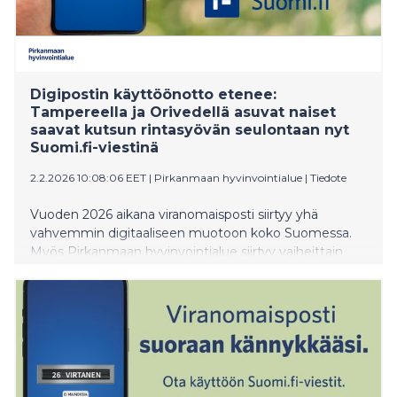
Digipostin käyttöönotto etenee:
Tampereella ja Orivedellä asuvat naiset
saavat kutsun rintasyövän seulontaan nyt
Suomi.fi-viestinä
2.2.2026 10:08:06 EET
|
Pirkanmaan hyvinvointialue
|
Tiedote
Vuoden 2026 aikana viranomaisposti siirtyy yhä
vahvemmin digitaaliseen muotoon koko Suomessa.
Myös Pirkanmaan hyvinvointialue siirtyy vaiheittain
kirjepostista Suomi.fi-viesteihin.