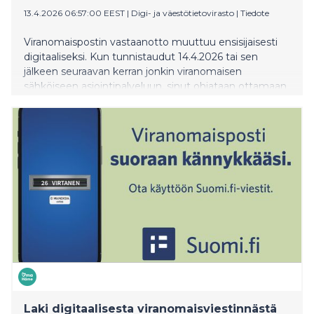
13.4.2026 06:57:00 EEST
|
Digi- ja väestötietovirasto
|
Tiedote
Viranomaispostin vastaanotto muuttuu ensisijaisesti
digitaaliseksi. Kun tunnistaudut 14.4.2026 tai sen
jälkeen seuraavan kerran jonkin viranomaisen
sähköiseen asiointipalveluun, sinut ohjataan ottamaan
Suomi.fi-viestit käyttöön. Jatkossa saat sinne postia
useilta viranomaisilta. Suomi.fi-viestit korvaa
viranomaisilta saapuvan paperipostin: sama asia ei
saavu enää myöhemmin kirjeenä kotiin.
Laki digitaalisesta viranomaisviestinnästä