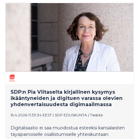
SDP:n Pia Viitaselta kirjallinen kysymys
ikääntyneiden ja digituen varassa olevien
yhdenvertaisuudesta digimaailmassa
15.4.2026 11:33:34 EEST
|
SDP EDUSKUNTA
|
Tiedote
Digitalisaatio ei saa muodostua esteeksi kansalaisten
täysipainoiselle osallistumiselle yhteiskuntaan.