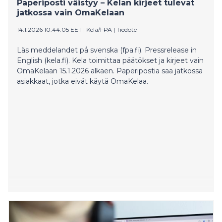
Paperiposti väistyy – Kelan kirjeet tulevat
jatkossa vain OmaKelaan
14.1.2026 10:44:05 EET
|
Kela/FPA
|
Tiedote
Läs meddelandet på svenska (fpa.fi). Pressrelease in
English (kela.fi). Kela toimittaa päätökset ja kirjeet vain
OmaKelaan 15.1.2026 alkaen. Paperipostia saa jatkossa
asiakkaat, jotka eivät käytä OmaKelaa.