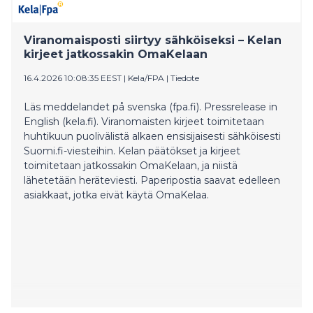
Viranomaisposti siirtyy sähköiseksi – Kelan
kirjeet jatkossakin OmaKelaan
16.4.2026 10:08:35 EEST
|
Kela/FPA
|
Tiedote
Läs meddelandet på svenska (fpa.fi). Pressrelease in
English (kela.fi). Viranomaisten kirjeet toimitetaan
huhtikuun puolivälistä alkaen ensisijaisesti sähköisesti
Suomi.fi-viesteihin. Kelan päätökset ja kirjeet
toimitetaan jatkossakin OmaKelaan, ja niistä
lähetetään heräteviesti. Paperipostia saavat edelleen
asiakkaat, jotka eivät käytä OmaKelaa.