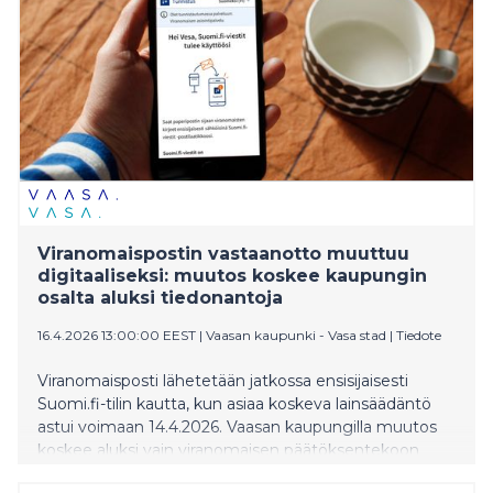
Viranomaispostin vastaanotto muuttuu
digitaaliseksi: muutos koskee kaupungin
osalta aluksi tiedonantoja
16.4.2026 13:00:00 EEST
|
Vaasan kaupunki - Vasa stad
|
Tiedote
Viranomaisposti lähetetään jatkossa ensisijaisesti
Suomi.fi-tilin kautta, kun asiaa koskeva lainsäädäntö
astui voimaan 14.4.2026. Vaasan kaupungilla muutos
koskee aluksi vain viranomaisen päätöksentekoon
liittyviä tiedoksiantoja.