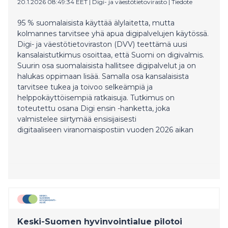
20.1.2026 08:49:34 EET
|
Digi- ja väestötietovirasto
|
Tiedote
95 % suomalaisista käyttää älylaitetta, mutta
kolmannes tarvitsee yhä apua digipalvelujen käytössä.
Digi- ja väestötietoviraston (DVV) teettämä uusi
kansalaistutkimus osoittaa, että Suomi on digivalmis.
Suurin osa suomalaisista hallitsee digipalvelut ja on
halukas oppimaan lisää. Samalla osa kansalaisista
tarvitsee tukea ja toivoo selkeämpiä ja
helppokäyttöisempiä ratkaisuja. Tutkimus on
toteutettu osana Digi ensin -hanketta, joka
valmistelee siirtymää ensisijaisesti
digitaaliseen viranomaispostiin vuoden 2026 aikan
Keski-Suomen hyvinvointialue pilotoi