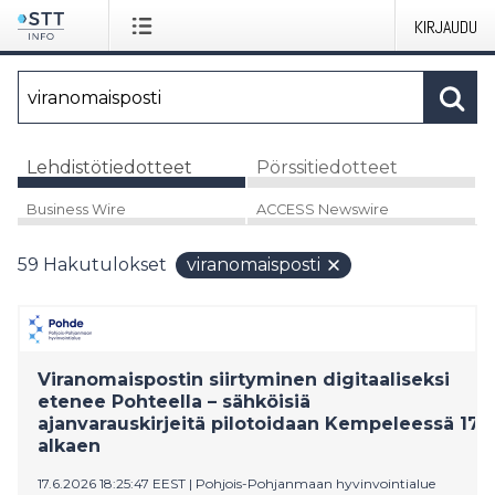
KIRJAUDU
Lehdistötiedotteet
Pörssitiedotteet
Business Wire
ACCESS Newswire
59
Hakutulokset
viranomaisposti
Viranomaispostin siirtyminen digitaaliseksi
etenee Pohteella – sähköisiä
ajanvarauskirjeitä pilotoidaan Kempeleessä 17.6
alkaen
17.6.2026 18:25:47 EEST
|
Pohjois-Pohjanmaan hyvinvointialue