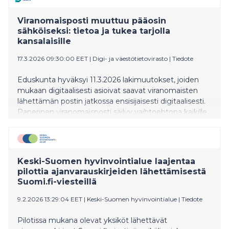
Viranomaisposti muuttuu pääosin
sähköiseksi: tietoa ja tukea tarjolla
kansalaisille
17.3.2026 09:30:00 EET
|
Digi- ja väestötietovirasto
|
Tiedote
Eduskunta hyväksyi 11.3.2026 lakimuutokset, joiden
mukaan digitaalisesti asioivat saavat viranomaisten
lähettämän postin jatkossa ensisijaisesti digitaalisesti.
Paperinen viranomaisposti säilyy vaihtoehtona kaikille.
Niiden, jotka eivät asioi digitaalisesti, ei tarvitse tehdä
mitään. Muutos edellyttää vielä lakien vahvistamista ja
tulisi voimaan 14.4.2026.
Keski-Suomen hyvinvointialue laajentaa
pilottia ajanvarauskirjeiden lähettämisestä
Suomi.fi-viesteillä
9.2.2026 13:29:04 EET
|
Keski-Suomen hyvinvointialue
|
Tiedote
Pilotissa mukana olevat yksiköt lähettävät