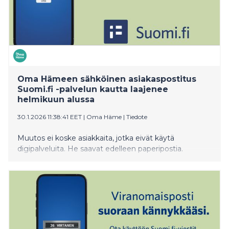
Oma Hämeen sähköinen asiakaspostitus
Suomi.fi -palvelun kautta laajenee
helmikuun alussa
30.1.2026 11:38:41 EET
|
Oma Häme
|
Tiedote
Muutos ei koske asiakkaita, jotka eivät käytä
digipalveluita. He saavat edelleen paperipostia.