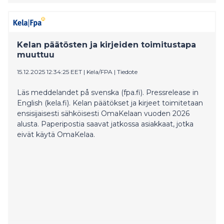
Kelan päätösten ja kirjeiden toimitustapa
muuttuu
15.12.2025 12:34:25 EET
|
Kela/FPA
|
Tiedote
Läs meddelandet på svenska (fpa.fi). Pressrelease in
English (kela.fi). Kelan päätökset ja kirjeet toimitetaan
ensisijaisesti sähköisesti OmaKelaan vuoden 2026
alusta. Paperipostia saavat jatkossa asiakkaat, jotka
eivät käytä OmaKelaa.