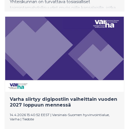
Yhteiskunnan on turvattava tosiasialliset
toimintamahdollisuudet myös niille kansalaisille, jotka
eivät käytä tai eivät kykene käyttämään digitaalisia
palveluja asioidessaan esimerkiksi pankkien, Kelan ja
muiden viranomaisten kanssa, sanoo kansanedustaja
Pia Viitanen (sd.).
Varha siirtyy digipostiin vaiheittain vuoden
2027 loppuun mennessä
14.4.2026 15:40:52 EEST
|
Varsinais-Suomen hyvinvointialue,
Varha
|
Tiedote