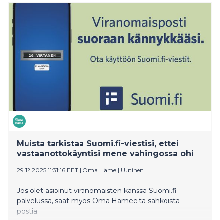
Muista tarkistaa Suomi.fi-viestisi, ettei
vastaanottokäyntisi mene vahingossa ohi
29.12.2025 11:31:16 EET
|
Oma Häme
|
Uutinen
Jos olet asioinut viranomaisten kanssa Suomi.fi-
palvelussa, saat myös Oma Hämeeltä sähköistä
postia.