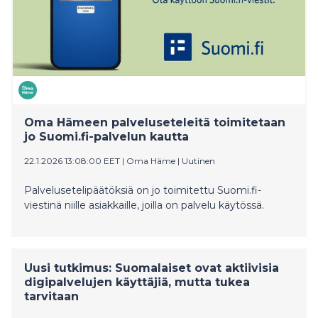
Oma Hämeen palveluseteleitä toimitetaan
jo Suomi.fi-palvelun kautta
22.1.2026 13:08:00 EET
|
Oma Häme
|
Uutinen
Palvelusetelipäätöksiä on jo toimitettu Suomi.fi-
viestinä niille asiakkaille, joilla on palvelu käytössä.
Uusi tutkimus: Suomalaiset ovat aktiivisia
digipalvelujen käyttäjiä, mutta tukea
tarvitaan