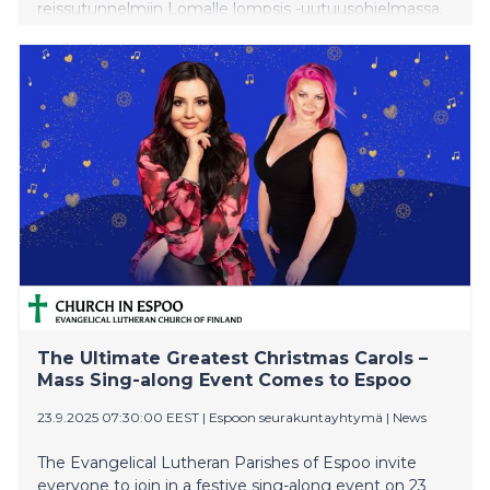
reissutunnelmiin Lomalle lompsis -uutuusohjelmassa.
Tutut suosikit Olet mitä syöt ja Suomalainen
menestysresepti jatkuvat uusin kausin.
Rikosdraamassa Petos lähiön kasvatti soluttautuu
Helsingin eliittinuorten joukkoon. Lisää kotimaista
draamaa tarjoilee Onnelan hulvaton kuudes kausi.
Kolmiosainen Rikospaikka-dokumentti: Sumuinen
Suomimarket valottaa Telegramissa rehottavaa
rikollisuutta. Penkkiurheilijoille on luvassa Helsingissä
pelattava ATP Challenger -tennisturnaus sekä tuhti
kattaus sporttia kaukaloista ja viheriöiltä. MTV:n
kärkitärpit kokoaa yhteen pakettiin kuukauden
kiinnostavimmat julkaisut sekä MTV Katsomosta että
MTV:n kanavilta. Lokakuun tärppeihin pääset vielä
tästä.
The Ultimate Greatest Christmas Carols –
Mass Sing-along Event Comes to Espoo
23.9.2025 07:30:00 EEST
|
Espoon seurakuntayhtymä
|
News
The Evangelical Lutheran Parishes of Espoo invite
everyone to join in a festive sing-along event on 23