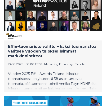
Effie-tuomaristo valittu – kaksi tuomaristoa
valitsee vuoden tuloksellisimmat
markkinointiteot
24.10.2025 11:10:00 EEST
|
Marketing Finland ry
|
Tiedote
Vuoden 2025 Effie Awards Finland -kilpailun
tuomaristossa on yhteensä 38 asiantuntevaa
tuomaria, päätuomarina toimii Annika Payn KONEelta.
Kilpailun tuomarointi on kaksivaiheinen ja kummallakin
kierroksella on oma tuomaristonsa. Kaksivaiheisella
arvioinnilla varmistetaan kilpailun korkea laatu.