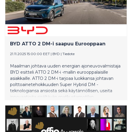
BYD ATTO 2 DM-i saapuu Eurooppaan
21.11.2025 15:00:00 EET
|
BYD
|
Tiedote
Maailman johtava uuden energian ajoneuvovalmistaja
BYD esitteli ATTO 2 DM-i -mallin eurooppalaisille
asiakkaille. ATTO 2 DM-i tarjoaa luokkansa johtavan
polttoainetehokkuuden Super Hybrid DM -
teknologiansa ansiosta sekä käytännöllisen, useita
innovaatioita sisältävän matkustamotilan.