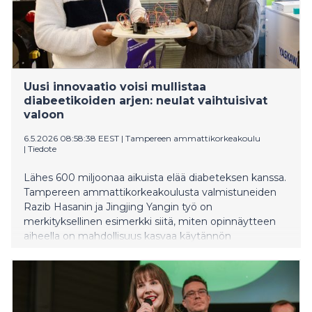
Uusi innovaatio voisi mullistaa
diabeetikoiden arjen: neulat vaihtuisivat
valoon
6.5.2026 08:58:38 EEST
|
Tampereen ammattikorkeakoulu
|
Tiedote
Lähes 600 miljoonaa aikuista elää diabeteksen kanssa.
Tampereen ammattikorkeakoulusta valmistuneiden
Razib Hasanin ja Jingjing Yangin työ on
merkityksellinen esimerkki siitä, miten opinnäytteen
aiheella on mahdollisuus kasvaa käytännön
innovaatioksi, jolla on todellista yhteiskunnallista
vaikuttavuutta. Projektin pyrkimyksenä on kehittää
laite, jolla diabeetikot pystyisivät seuraamaan
verensokeritasoaan valon avulla, ilman neuloja.