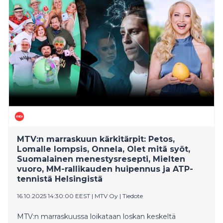
MTV:n marraskuun kärkitärpit: Petos,
Lomalle lompsis, Onnela, Olet mitä syöt,
Suomalainen menestysresepti, Mielten
vuoro, MM-rallikauden huipennus ja ATP-
tennistä Helsingistä
16.10.2025 14:30:00 EEST
|
MTV Oy
|
Tiedote
MTV:n marraskuussa loikataan loskan keskeltä