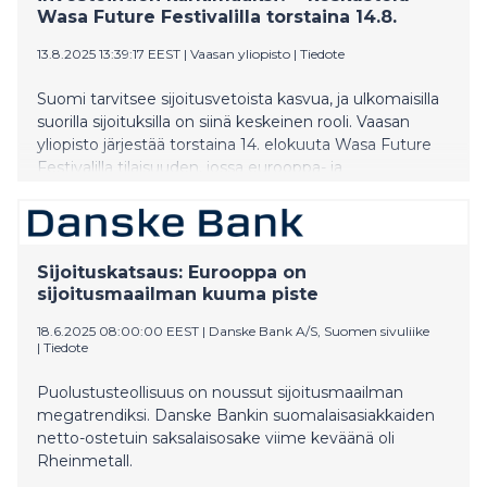
Wasa Future Festivalilla torstaina 14.8.
13.8.2025 13:39:17 EEST
|
Vaasan yliopisto
|
Tiedote
Suomi tarvitsee sijoitusvetoista kasvua, ja ulkomaisilla
suorilla sijoituksilla on siinä keskeinen rooli. Vaasan
yliopisto järjestää torstaina 14. elokuuta Wasa Future
Festivalilla tilaisuuden, jossa eurooppa- ja
omistajaohjausministeri Joakim Strand, Borenius
Asianajotoimiston osakas Casper Herler, Gasgrid
Finlandin toimitusjohtaja Olli Sipilä, kansanedustaja
Matias Mäkynen, Elon varatoimitusjohtaja Jonna
Sijoituskatsaus: Eurooppa on
Ryhänen ja Vaasan yliopiston rehtori Minna
sijoitusmaailman kuuma piste
Martikainen keskustelevat siitä, miten Suomesta
voidaan tehdä johtava kansainvälinen
18.6.2025 08:00:00 EEST
|
Danske Bank A/S, Suomen sivuliike
|
Tiedote
investointikohde.
Puolustusteollisuus on noussut sijoitusmaailman
megatrendiksi. Danske Bankin suomalaisasiakkaiden
netto-ostetuin saksalaisosake viime keväänä oli
Rheinmetall.