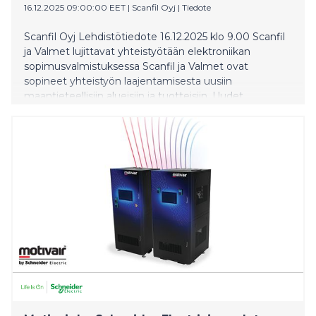
16.12.2025 09:00:00 EET
|
Scanfil Oyj
|
Tiedote
Scanfil Oyj Lehdistötiedote 16.12.2025 klo 9.00 Scanfil
ja Valmet lujittavat yhteistyötään elektroniikan
sopimusvalmistuksessa Scanfil ja Valmet ovat
sopineet yhteistyön laajentamisesta uusiin
maantieteellisiin alueisiin ja tuotteisiin. Uudet
sopimukset tukevat Valmetin maantieteellistä
läsnäoloa ja kasvua useiden tuotteiden ja
tuoteperheiden kautta. "Meillä Valmetilla on erittäin
korkeat standardit kumppaneillemme ja arvostamme
strategista yhteistyötä. Scanfil on pitkän linjan
kumppani, joka ymmärtää liiketoimintatarpeemme.
Uuden Lead the Way -strategian lanseerauksen
jälkeen aloitimme kartoittamaan mahdollisia
yhteistyökumppaneita, jotka voisivat tukea meitä
kunnianhimoisten kasvutavoitteidemme
saavuttamisessa", kertoo Heikki Huida, Valmetin EMS-
kategoriapäällikkö. "Scanfil valittiin, koska
maantieteellisesti heidän operaationsa kattavat hyvin
Valmetin strategiset kasvualueet Aasian- ja