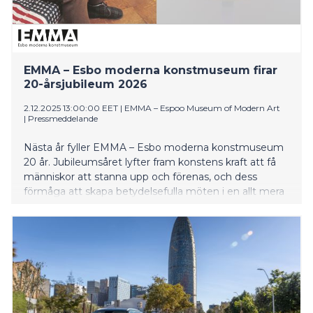
EMMA – Esbo moderna konstmuseum firar
20-årsjubileum 2026
2.12.2025 13:00:00 EET
|
EMMA – Espoo Museum of Modern Art
|
Pressmeddelande
Nästa år fyller EMMA – Esbo moderna konstmuseum
20 år. Jubileumsåret lyfter fram konstens kraft att få
människor att stanna upp och förenas, och dess
förmåga att skapa betydelsefulla möten i en allt mera
hetsig och föränderlig värld. På programmet står
internationella toppnamn på grupputställningen På
spaning efter nutiden, Stiftelsen Finlands
konstakademis prisutställning med verk av Axel
Straschnoy och separatutställningar med Howard
Smith och Gerda Thesleff.