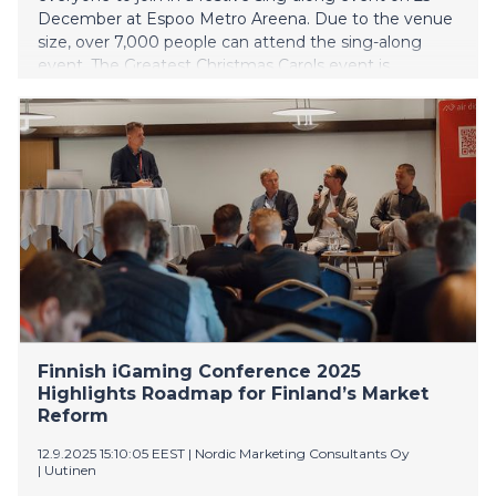
December at Espoo Metro Areena. Due to the venue
size, over 7,000 people can attend the sing-along
event. The Greatest Christmas Carols event is
organized in partnership with the Finnish Evangelical
Lutheran Mission (Felm). Yle will broadcast the event
live on national television and on Yle Areena.
Finnish iGaming Conference 2025
Highlights Roadmap for Finland’s Market
Reform
12.9.2025 15:10:05 EEST
|
Nordic Marketing Consultants Oy
|
Uutinen