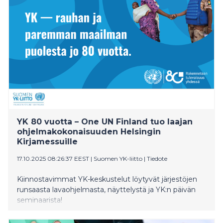
YK 80 vuotta – One UN Finland tuo laajan
ohjelmakokonaisuuden Helsingin
Kirjamessuille
17.10.2025 08:26:37 EEST
|
Suomen YK-liitto
|
Tiedote
Kiinnostavimmat YK-keskustelut löytyvät järjestöjen
runsaasta lavaohjelmasta, näyttelystä ja YK:n päivän
seminaarista!