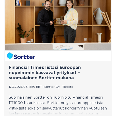
Financial Times listasi Euroopan
nopeimmin kasvavat yritykset –
suomalainen Sortter mukana
17.3.2026 08:15:59 EET
|
Sortter Oy
|
Tiedote
Suomalainen Sortter on huomioitu Financial Timesin
FT1000-listauksessa. Sortter on yksi eurooppalaisista
yrityksistä, joka on saavuttanut korkeimman vuotuisen
keskimääräisen liikevaihdon kasvuprosentin vuosina