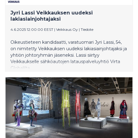
Jyri Lassi Veikkauksen uudeksi
lakiasiainjohtajaksi
4.6.2025 12:00:00 EEST
|
Veikkaus Oy
|
Tiedote
Oikeustieteen kandidaatti, varatuomari Jyri Lassi, 54,
on nimitetty Veikkauksen uudeksi lakiasiainjohtajaksi ja
yhtiön johtoryhmän jäseneksi. Lassi siirtyy
Veikkaukselle sähköautojen latauspalveluyhtiö Virta
Globalilta.