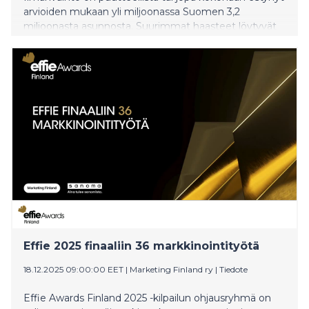
arvioiden mukaan yli miljoonassa Suomen 3,2
miljoonasta asunnosta. Suurimmat haasteet löytyvät
korvausilmaventtiilien puuttumisesta,
poistoilmanvaihdon energiatehottomuudesta sekä
huoltotarpeiden laiminlyönneistä. Puutteet
heikentävät rakennusten kuntoa, energiatehokkuutta
ja sisäilman laatua. VEENCE-hanke teki vantaalaiseen
rivitaloon intervention, josta saadut tutkimustulokset
paljastavat, että jo suhteellisen pienillä ilmanvaihdon
parannuksilla saavutetaan merkittävää hyötyä.
Effie 2025 finaaliin 36 markkinointityötä
18.12.2025 09:00:00 EET
|
Marketing Finland ry
|
Tiedote
Effie Awards Finland 2025 -kilpailun ohjausryhmä on