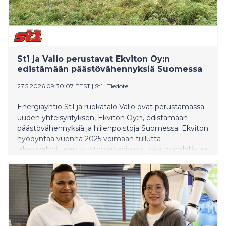
St1 ja Valio perustavat Ekviton Oy:n
edistämään päästövähennyksiä Suomessa
27.5.2026 09:30:07 EEST
|
St1
|
Tiedote
Energiayhtiö St1 ja ruokatalo Valio ovat perustamassa
uuden yhteisyrityksen, Ekviton Oy:n, edistämään
päästövähennyksiä ja hiilenpoistoja Suomessa. Ekviton
hyödyntää vuonna 2025 voimaan tullutta
jakeluvelvoitteen joustomekanismia, joka mahdollistaa
vaihtoehtoisia tapoja täyttää uusiutuvien
polttoaineiden jakeluvelvoitetta.