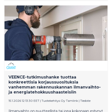
2021–2024.
VEENCE-tutkimushanke tuottaa
konkreettisia korjaussuosituksia
vanhemman rakennuskannan ilmanvaihto-
ja energiatehokkuushaasteisiin
15.1.2026 12:13:30 EET
|
Tuotekehitys Oy Tamlink
|
Tiedote
Ilmanvaihto on puutteellista tai jopa kokonaan estynyt