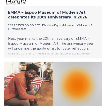
Uudet CDU-mallit poikkeavat yhtiön aiemmista
laitteista, sillä ne on suunniteltu erityisesti
huoltokäytäviin asennettaviksi. Datakeskusten
EMMA – Espoo Museum of Modern Art
ylläpitäjien näkökulmasta ne parantavat joustavuutta,
celebrates its 20th anniversary in 2026
suorituskykyä ja integrointia laajemmassa va
2.12.2025 13:00:00 EET
|
EMMA – Espoo Museum of Modern Art
|
Press release
Next year marks the 20th anniversary of EMMA –
Espoo Museum of Modern Art. The anniversary year
will underline the ability of art to foster reflection,
connection, and meaning in an accelerating, ever-
changing world. EMMA’s 2026 programme features
leading international names in the group exhibition In
Search of the Present, a solo presentation by
Axel Straschnoy as part of the Fine Arts Academy of
Finland Foundation Prize, and exhibitions honouring
the work of Howard Smith and Gerda Thesleff.