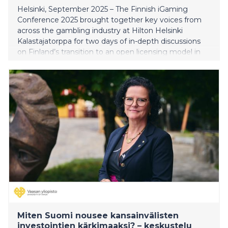
Helsinki, September 2025 – The Finnish iGaming
Conference 2025 brought together key voices from
across the gambling industry at Hilton Helsinki
Kalastajatorppa for two days of in-depth discussions
on Finland’s transition to an open licensing model in
2027. Industry leaders, regulators, legal experts, and
media professionals analyzed upcoming regulatory
changes, explored lessons from international markets,
and set the stage for a fair and competitive gambling
ecosystem.
Miten Suomi nousee kansainvälisten
investointien kärkimaaksi? – keskustelu