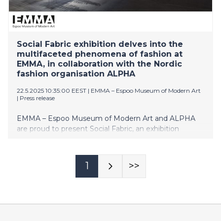
Social Fabric exhibition delves into the
multifaceted phenomena of fashion at
EMMA, in collaboration with the Nordic
fashion organisation ALPHA
22.5.2025 10:35:00 EEST
|
EMMA – Espoo Museum of Modern Art
|
Press release
EMMA – Espoo Museum of Modern Art and ALPHA
are proud to present Social Fabric, an exhibition
exploring the cultural fabric of fashion, its rituals and
trepidations. The exhibition brings together a group of
contemporary fashion designers and artists from the
1
>>
Nordics and Northern Europe who approach the topic
through various mediums. Social Fabric opens during
Fashion in Helsinki week on 23 May 2025 and runs
through 7 December 2025.