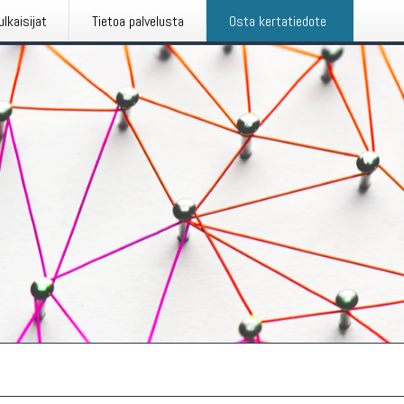
ulkaisijat
Tietoa palvelusta
Osta kertatiedote