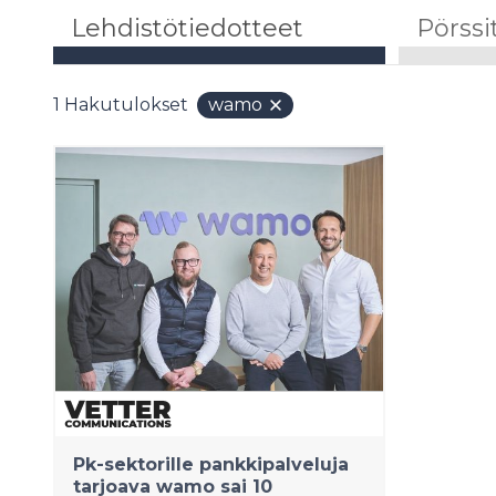
Lehdistötiedotteet
Pörssi
1
Hakutulokset
wamo
Pk-sektorille pankkipalveluja
tarjoava wamo sai 10