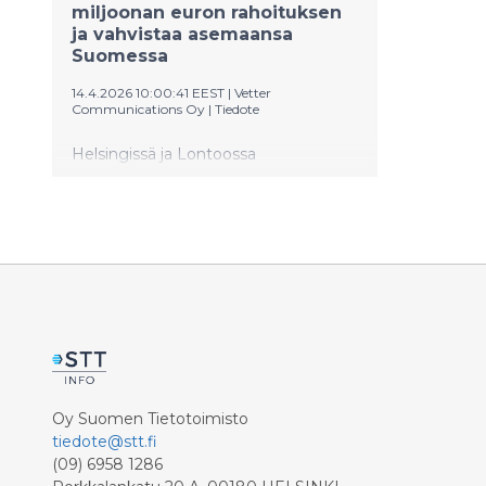
miljoonan euron rahoituksen
ja vahvistaa asemaansa
Suomessa
14.4.2026 10:00:41 EEST
|
Vetter
Communications Oy
|
Tiedote
Helsingissä ja Lontoossa
pääkonttoriaan pitävä fintech-yhtiö
wamo on saanut uutta rahoitusta ja
vahvistaa läsnäoloaan Suomessa.
Yritys aikoo hyödyntää uutta
pääomaa syventämällä
tuoteominaisuuksia ja nopeuttamalla
AI-työkalujen käyttöönottoa.
Oy Suomen Tietotoimisto
tiedote@stt.fi
(09) 6958 1286