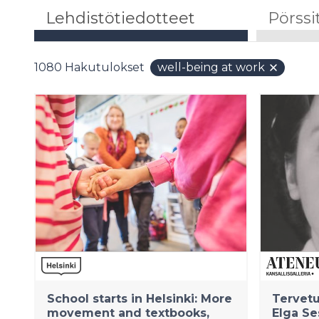
Lehdistötiedotteet
Pörssi
1080
Hakutulokset
well-being at work
School starts in Helsinki: More
Tervetu
movement and textbooks,
Elga S