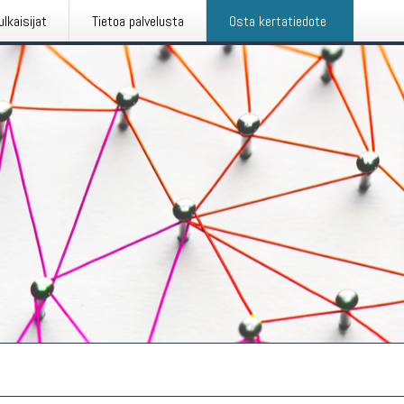
ulkaisijat
Tietoa palvelusta
Osta kertatiedote