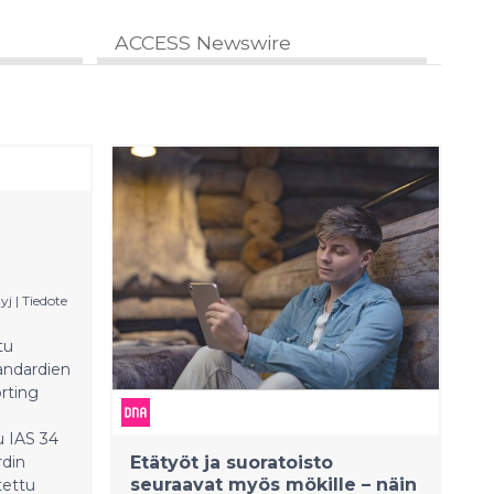
ACCESS Newswire
yj
|
Tiedote
tu
tandardien
orting
u IAS 34
rdin
Etätyöt ja suoratoisto
seuraavat myös mökille – näin
tettu