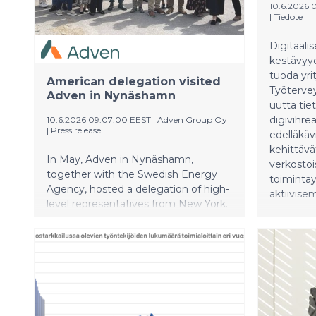
10.6.2026 
|
Tiedote
Digitaali
kestävyyd
tuoda yrit
American delegation visited
Työtervey
Adven in Nynäshamn
uutta tiet
digivihre
10.6.2026 09:07:00 EEST
|
Adven Group Oy
|
Press release
edelläkäv
kehittävä
In May, Adven in Nynäshamn,
verkostoi
together with the Swedish Energy
toiminta
Agency, hosted a delegation of high-
aktiivise
level representatives from New York.
The purpose of the visit was to learn
from Swedish district heating from a
policy, business model, and technical
perspective, as the state is now
transitioning away from the use of
gas.