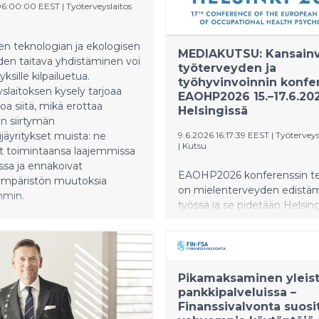
rakentuu kolmelle keskeisell
06:00:00 EEST
|
Työterveyslaitos
toimintatavalle, joita tulisi 
palveluissa nykyistä
johdonmukaisemmin.
sen teknologian ja ekologisen
MEDIAKUTSU: Kansainv
en taitava yhdistäminen voi
työterveyden ja
yksille kilpailuetua.
työhyvinvoinnin konfe
slaitoksen kysely tarjoaa
EAOHP2026 15.–17.6.20
oa siitä, mikä erottaa
Helsingissä
än siirtymän
ijäyritykset muista: ne
9.6.2026 16:17:39 EEST
|
Työterveys
|
Kutsu
t toimintaansa laajemmissa
ssa ja ennakoivat
EAOHP2026 konferenssin 
ympäristön muutoksia
on mielenterveyden edistä
mmin.
työssä ja se pidetään Helsin
yliopiston päärakennuksessa
Fabianinkatu 33. Ohjelmassa
tutkijoiden esityksiä ja miele
keskusteluja. Tervetuloa mu
Pikamaksaminen yleis
pankkipalveluissa –
Finanssivalvonta suosi