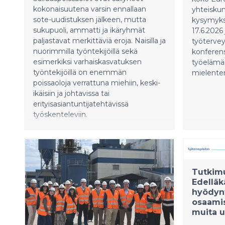
kokonaisuutena varsin ennallaan
yhteisku
sote-uudistuksen jälkeen, mutta
kysymyksi
sukupuoli, ammatti ja ikäryhmät
17.6.2026
paljastavat merkittäviä eroja. Naisilla ja
työtervey
nuorimmilla työntekijöillä sekä
konferens
esimerkiksi varhaiskasvatuksen
työelämän
työntekijöillä on enemmän
mielenter
poissaoloja verrattuna miehiin, keski-
ikäisiin ja johtavissa tai
erityisasiantuntijatehtävissä
työskenteleviin.
Tutkim
Edelläk
hyödynt
osaamis
muita 