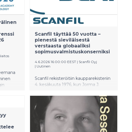
e
ja sitä voidaan jatkaa enintään
hyödyntää
kahdella vuodella.
älinen
renssi
Scanfil täyttää 50 vuotta –
26
pienestä sieviläisestä
verstaasta globaaliksi
sopimusvalmistuskonserniksi
laitos
4.6.2026 16:00:00 EEST
|
Scanfil Oyj
|
Uutinen
teemana
Scanfil rekisteröitiin kaupparekisteriin
minen
4. kesäkuuta 1976, kun Jorma J.
gin
Takanen aloitti yritystoiminnan
,
veljensä autotallissa Sievissä, Pohjois-
 on satoja
Pohjanmaalla. Yhtiön nimi viittaa sen
nkiintoisia
ensimmäisiin tuotteisiin, suodattimiin,
kaan!
tyy
mutta liiketoiminta löysi pian uuden
suunnan mekaniikassa ja
ttelee
elektroniikassa. 1990-luku oli Scanfilille