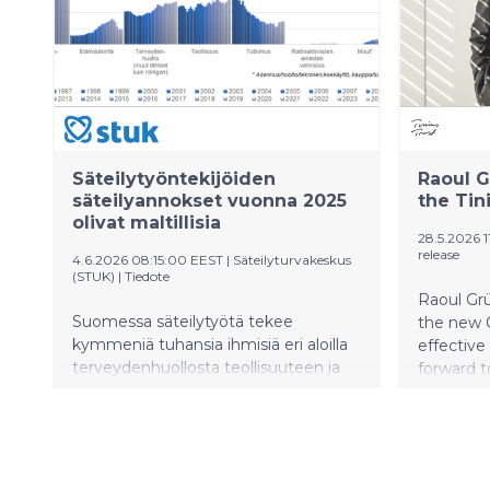
Säteilytyöntekijöiden
Raoul G
säteilyannokset vuonna 2025
the Tin
olivat maltillisia
28.5.2026 
release
4.6.2026 08:15:00 EEST
|
Säteilyturvakeskus
(STUK)
|
Tiedote
Raoul Grü
Suomessa säteilytyötä tekee
the new C
kymmeniä tuhansia ihmisiä eri aloilla
effective 
terveydenhuollosta teollisuuteen ja
forward t
lentoliikenteeseen. Valtaosa
incredibly
työntekijöistä altistuu hyvin pienille
säteilymäärille. Altistus on usein
selvästi vähäisempää kuin luonnon
taustasäteilystä johtuva altistus.