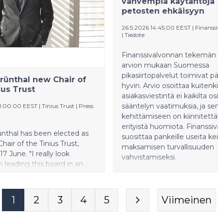
vahvempia käytäntöjä
petosten ehkäisyyn
26.5.2026 14:45:00 EEST
|
Finanss
|
Tiedote
Finanssivalvonnan tekemän
arvion mukaan Suomessa
pikasiirtopalvelut toimivat p
rünthal new Chair of
hyvin. Arvio osoittaa kuitenki
ius Trust
asiakasviestintä ei kaikilta os
sääntelyn vaatimuksia, ja se
11:00:00 EEST
|
Tinius Trust
|
Press
kehittämiseen on kiinnitett
erityistä huomiota. Finanssi
nthal has been elected as
suosittaa pankeille useita ke
hair of the Tinius Trust,
maksamisen turvallisuuden
17 June. "I really look
vahvistamiseksi.
o leading this board in an
 exciting time," he says.
1
2
3
4
5
Viimeinen