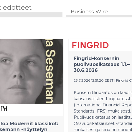
tiedotteet
Business Wire
Fingrid-konsernin
puolivuosikatsaus 1.1.–
30.6.2026
23.7.2026 12:51:20 EEST
|
Fingrid O
Konsernitilinpäätös on laadit
kansainvälisten tilinpäätöss
(International Financial Rep
Standards IFRS) mukaisesti.
Puolivuosikatsaus on laaditt
loa Modernit klassikot:
Osavuosikatsaukset -standa
esemann -näyttelyn
mukaisesti ja siinä on nouda