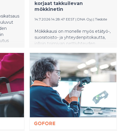
korjaat takkuilevan
mökkinetin
osikatsaus
14.7.2026 14:28:47 EEST
|
DNA Oyj
|
Tiedote
luluvut
oden
Mökkikausi on monelle myös etätyö-,
in
suoratoisto- ja yhteydenpitokautta,
utus
jolloin toimivan nettiyhteyden
3
merkitys korostuu. DNA:n tuoreen
staavaan
Digitaalinen elämä -tutkimuksen
 46,1
mukaan 21 % suomalaisista on
usta
kohdannut haasteita nettiyhteytensä
 kylmä
kanssa. Vaikka ongelmia esiintyy
 sähkön
yleisimmin kodin internetyhteyksissä,
CO2/kWh.
myös mökeillä yhteyden hitaus tai
ovarmuus
toimimattomuus aiheuttaa
. Tammi–
päänvaivaa osalle käyttäjistä. Moni
688 (572)
ongelmista ratkeaa kuitenkin jo
mman
yksinkertaisilla toimenpiteillä, joista
helpoin on modeemin
uudelleenkäynnistys.
onsernin