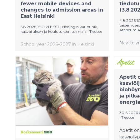
fewer mobile devices and
tiedotu
changes to admission areas in
13.8.20
East Helsinki
4.8.2026 1
taidemuseo
5.8.2026 15:21:21 EEST
|
Helsingin kaupunki,
Ateneum A
kasvatuksen ja koulutuksen toimiala
|
Tiedote
Näyttelyn
School year 2026–2027 in Helsinki
torstaina
starts on Wednesday 12 August.
kerroksen
Ilmoittaud
mennessä
aloittaa
Apetit 
klassikot 
kasviöl
Sesemann
biohöyr
näyttely
ja pitk
katselmus
energi
ja omaeh
30.6.2026
modernin 
|
Tiedote
kiinnitti k
taideylei
Apetit on
näyttelyil
kasviöljyp