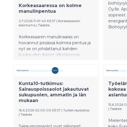
ytimessä 
biohöyry
Korkeasaaressa on kolme
Oy:lle. A
manulinpentua
sopineet 
energian
2.7.2026 11:47:40 EEST
|
Korkeasaaren
eläintarha
|
Tiedote
Biohöyryl
Korkeasaaren manulinaaras on
hoivannut pesässä kolmea pentua ja
nyt se on johdattanut kahden
kuukauden ikäiset jälkeläisensä
ensimmäistä kertaa ulkoilemaan.
Pentue on Korkeasaaren
manulipariskunnan kolmas.
Eläintarhat edistävät huonosti
Kunta10-tutkimus:
Työelä
tunnetun keskiaasialaisen arokissan
Sairauspoissaolot jakautuvat
kokoaa 
suojelua monin tavoin.
sukupuolen, ammatin ja iän
asiantu
mukaan
15.6.2026 
|
Tiedote
16.6.2026 02:00:00 EEST
|
Työterveyslaitos
|
Tiedote
Mielente
Sairauspoissaolot ovat säilyneet
koko Euro