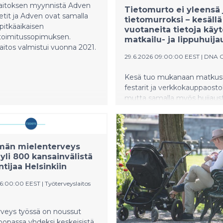
ovat hänen lapsuutensa ja evakkomatkansa muistot.
kulut ilman hyödykejohdann
laitoksen myynnistä Adven
Tietomurto ei yleensä 
arvonmuutosta olivat 571 (51
petit ja Adven ovat samalla
tietomurroksi – kesällä
miljoonaa euroa
pitkäaikaisen
vuotaneita tietoja käy
toimitussopimuksen.
matkailu- ja lippuhuija
aitos valmistui vuonna 2021.
29.6.2026 09:00:00 EEST
|
DNA O
Kesä tuo mukanaan matkus
festarit ja verkkokauppaosto
mutta samalla myös huijaus
sesongin. Viimeaikaiset
tietomurtotapaukset muistu
että kuka tahansa voi joutua
tietovuodon kohteeksi, vaik
män mielenterveys
käyttäisi tunnettuja ja luotet
yli 800 kansainvälistä
palveluita. Yksi harkitsemat
ntijaa Helsinkiin
klikkaus, sivullisen näkemä
tunnuskoodi tai vuotaneide
06:00:00 EEST
|
Työterveyslaitos
tietojen päätyminen rikollist
käsiin voi pilata loman jo en
rveys työssä on noussut
se ehtii alkaa.
opassa yhdeksi keskeisistä