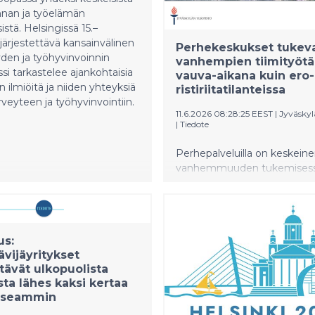
nnan ja työelämän
stä. Helsingissä 15.–
 järjestettävä kansainvälinen
Perhekeskukset tukev
den ja työhyvinvoinnin
vanhempien tiimityötä 
si tarkastelee ajankohtaisia
vauva-aikana kuin ero-
 ilmiöitä ja niiden yhteyksiä
ristiriitatilanteissa
veyteen ja työhyvinvointiin.
11.6.2026 08:28:25 EEST
|
Jyväskyl
|
Tiedote
Perhepalveluilla on keskeine
vanhemmuuden tukemises
tilanteessa, jossa syntyvyyd
vahvistamista pohditaan my
taloudellisten kannustimien 
Perhekeskuksissa vanhemp
us:
autetaan toimimaan tiiminä 
ävijäyritykset
vauva-ajasta mahdollisiin ero
ävät ulkopuolista
riitatilanteisiin. Jyväskylän yl
ta lähes kaksi kertaa
tuoreen tutkimuksen muka
useammin
perhekeskusten tarjoama tu