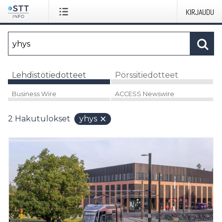
KIRJAUDU
Lehdistötiedotteet
Pörssitiedotteet
Business Wire
ACCESS Newswire
2
Hakutulokset
yhys