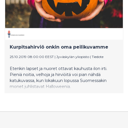
Kurpitsahirviö onkin oma peilikuvamme
25.10.2019 08:00:00 EEST
|
Jyväskylän yliopisto
|
Tiedote
Etenkin lapset ja nuoret ottavat kauhusta ilon irti.
Pieniä noitia, velhoja ja hirviöitä voi pian nähdä
katukuvassa, kun lokakuun lopussa Suomessakin
monet juhlistavat Halloweenia.