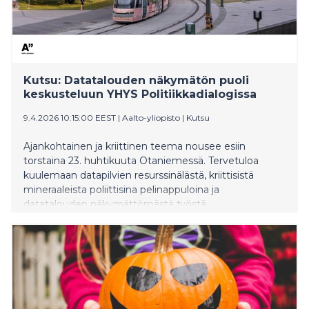
Kutsu: Datatalouden näkymätön puoli
keskusteluun YHYS Politiikkadialogissa
9.4.2026 10:15:00 EEST
|
Aalto-yliopisto
|
Kutsu
Ajankohtainen ja kriittinen teema nousee esiin
torstaina 23. huhtikuuta Otaniemessä. Tervetuloa
kuulemaan datapilvien resurssinälästä, kriittisistä
mineraaleista poliittisina pelinappuloina ja
datatalouden näkymättömästä työstä.