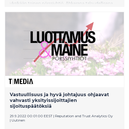
yksikään toinen pörssiyhtiö. Ahkerana taloudellisena
raportoijana tunnettu Gofore pyrkii myös olemaan
Suomen läpinäkyvin työpaikka. Luottamus&Maine
2022 Pörssiyhtiöt -tutkimuksen mukaan Goforen
yleismaine yksityissijoittajien keskuudessa on
keskisuurista yhtiöistä viidenneksi paras.
Vastuullisuus ja hyvä johtajuus ohjaavat
vahvasti yksityissijoittajien
sijoituspäätöksiä
29.9.2022 00:01:00 EEST
|
Reputation and Trust Analytics Oy
|
Uutinen