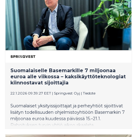
Suomalaiselle Basemarkille 7 miljoonaa
euroa alle viikossa – kaksikäyttöteknologiat
kiinnostavat sijoittajia
22.1.2026 09:39:27 EET
|
Springvest Oyj
|
Tiedote
Suomalaiset yksityissijoittajat ja perheyhtiöt sijoittivat
lisätyn todellisuuden ohjelmistoyhtiöön Basemarkiin 7
miljoonaa euroa kuudessa päivässä 15.–21.1.
Rahoituksen turvin yhtiö aikoo skaalata
teknologiaansa voimakkaasti puolustusteollisuuteen.