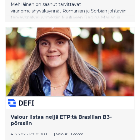
Mehiläinen on saanut tarvittavat
viranomaishyväksynnät Romanian ja Serbian johtaviin
terveyspalveluyrityksiin kuuluvien Regina Marian ja
MediGroupin ostoille, ja kaupat on toteutettu
suunnitellusti. Myös kansainvälisen pääomasijoittaja
Hellman & Friedmanin tulo Mehiläisen toiseksi
pääsijoittajaksi CVC:n rinnalle on saatettu päätökseen.
Valour listaa neljä ETP:tä Brasilian B3-
pörssiin
4.12.2025 17:00:00 EET
|
Valour
|
Tiedote