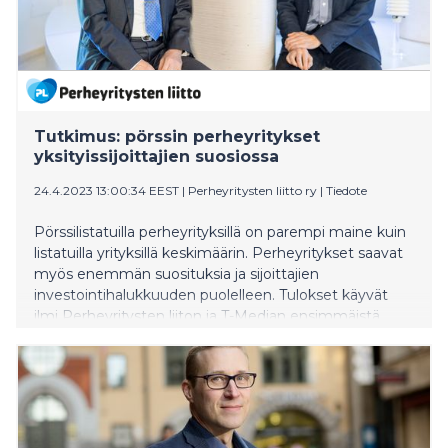
Tutkimus: pörssin perheyritykset
yksityissijoittajien suosiossa
24.4.2023 13:00:34 EEST
|
Perheyritysten liitto ry
|
Tiedote
Pörssilistatuilla perheyrityksillä on parempi maine kuin
listatuilla yrityksillä keskimäärin. Perheyritykset saavat
myös enemmän suosituksia ja sijoittajien
investointihalukkuuden puolelleen. Tulokset käyvät
ilmi Perheyritysten liiton ja T-Median ensimmäistä
kertaa tekemästä tutkimuksesta.