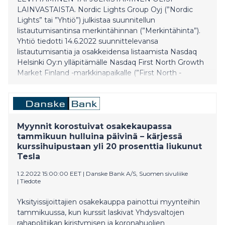
LAINVASTAISTA. Nordic Lights Group Oyj (”Nordic
Lights” tai ”Yhtiö”) julkistaa suunnitellun
listautumisantinsa merkintähinnan (”Merkintähinta”).
Yhtiö tiedotti 14.6.2022 suunnittelevansa
listautumisantia ja osakkeidensa listaamista Nasdaq
Helsinki Oy:n ylläpitämälle Nasdaq First North Growth
Market Finland -markkinapaikalle (”First North -
listautuminen”). Nordic Lights on globaali
korkealaatuisten valaisinratkaisujen premium-
toimittaja raskaisiin työkoneisiin. Listautumisanti
lyhyesti Listautumisannin Merkintähinta on 5,02 euroa
Tarjottavalta Osakkeelta (kuten määritelty jäljempänä).
Myynnit korostuivat osakekaupassa
Merkintähinta on Henkilöstöannissa (kuten määritelty
tammikuun hulluina päivinä – kärjessä
kurssihuipustaan yli 20 prosenttia liukunut
jäljempänä) 10 prosenttia alhaisempi kuin Me
Tesla
1.2.2022 15:00:00 EET
|
Danske Bank A/S, Suomen sivuliike
|
Tiedote
Yksityissijoittajien osakekauppa painottui myynteihin
tammikuussa, kun kurssit laskivat Yhdysvaltojen
rahapolitiikan kiristymisen ja koronahuolien