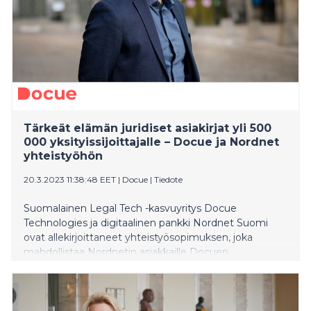
Tärkeät elämän juridiset asiakirjat yli 500
000 yksityissijoittajalle – Docue ja Nordnet
yhteistyöhön
20.3.2023 11:38:48 EET
|
Docue
|
Tiedote
Suomalainen Legal Tech -kasvuyritys Docue
Technologies ja digitaalinen pankki Nordnet Suomi
ovat allekirjoittaneet yhteistyösopimuksen, joka
mahdollistaa Nordnetin asiakkaille Docuen
sopimusteknologian hyödyntämisen juridisten
asiakirjojen laadinnassa.