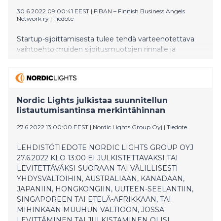
30.6.2022 09:00:41 EEST
|
FiBAN – Finnish Business Angels
Network ry
|
Tiedote
Startup-sijoittamisesta tulee tehdä varteenotettava
vaihtoehto muiden sijoitusmuotojen rinnalle ja
Suomen kasvuyritysmaineesta vetovoimatekijä,
esittää Suomen enkelisijoittajaverkosto FiBAN.
Vuonna 2021 yhdistyksen jäsenet sijoittivat yhteensä
52,3 miljoonaa euroa yksityistä rahaa 626 varhaisen
Nordic Lights julkistaa suunnitellun
vaiheen yritykseen.
listautumisantinsa merkintähinnan
27.6.2022 13:00:00 EEST
|
Nordic Lights Group Oyj
|
Tiedote
LEHDISTÖTIEDOTE NORDIC LIGHTS GROUP OYJ
27.6.2022 KLO 13:00 EI JULKISTETTAVAKSI TAI
LEVITETTÄVÄKSI SUORAAN TAI VÄLILLISESTI
YHDYSVALTOIHIN, AUSTRALIAAN, KANADAAN,
JAPANIIN, HONGKONGIIN, UUTEEN-SEELANTIIN,
SINGAPOREEN TAI ETELÄ-AFRIKKAAN, TAI
MIHINKÄÄN MUUHUN VALTIOON, JOSSA
LEVITTÄMINEN TAI JULKISTAMINEN OLISI