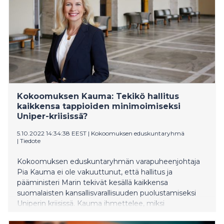
Kokoomuksen Kauma: Tekikö hallitus
kaikkensa tappioiden minimoimiseksi
Uniper-kriisissä?
5.10.2022 14:34:38 EEST
|
Kokoomuksen eduskuntaryhmä
|
Tiedote
Kokoomuksen eduskuntaryhmän varapuheenjohtaja
Pia Kauma ei ole vakuuttunut, että hallitus ja
pääministeri Marin tekivät kesällä kaikkensa
suomalaisten kansallisvarallisuuden puolustamiseksi
Uniperin kriisissä. Kauma ihmettelee, miksi
pääministeri tyytyi hoitamaan asioita tekstiviesteillä.