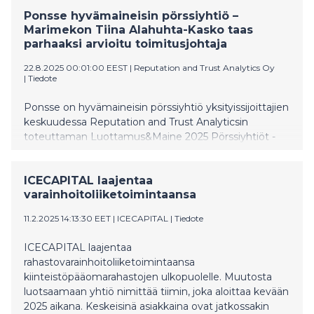
Ponsse hyvämaineisin pörssiyhtiö –
Marimekon Tiina Alahuhta-Kasko taas
parhaaksi arvioitu toimitusjohtaja
22.8.2025 00:01:00 EEST
|
Reputation and Trust Analytics Oy
|
Tiedote
Ponsse on hyvämaineisin pörssiyhtiö yksityissijoittajien
keskuudessa Reputation and Trust Analyticsin
toteuttaman Luottamus&Maine 2025 Pörssiyhtiöt -
tutkimuksen mukaan. Parhaaksi pörssiyhtiön
toimitusjohtajaksi arvioitiin jo toista kertaa Marimekon
ICECAPITAL laajentaa
Tiina Alahuhta-Kasko.
varainhoitoliiketoimintaansa
11.2.2025 14:13:30 EET
|
ICECAPITAL
|
Tiedote
ICECAPITAL laajentaa
rahastovarainhoitoliiketoimintaansa
kiinteistöpääomarahastojen ulkopuolelle. Muutosta
luotsaamaan yhtiö nimittää tiimin, joka aloittaa kevään
2025 aikana. Keskeisinä asiakkaina ovat jatkossakin