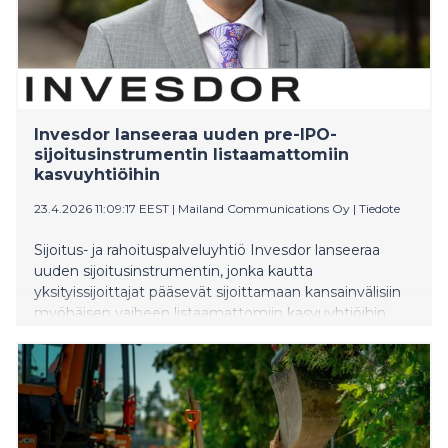
Invesdor lanseeraa uuden pre-IPO-
sijoitusinstrumentin listaamattomiin
kasvuyhtiöihin
23.4.2026 11:09:17 EEST
|
Mailand Communications Oy
|
Tiedote
Sijoitus- ja rahoituspalveluyhtiö Invesdor lanseeraa
uuden sijoitusinstrumentin, jonka kautta
yksityissijoittajat pääsevät sijoittamaan kansainvälisiin
myöhäisen vaiheen listaamattomiin kasvuyhtiöihin.
Instrumentti mahdollistaa sijoittamisen kohteisiin,
jotka ovat perinteisesti kuuluneet pääomasijoittajien ja
institutionaalisten sijoittajien kenttään.