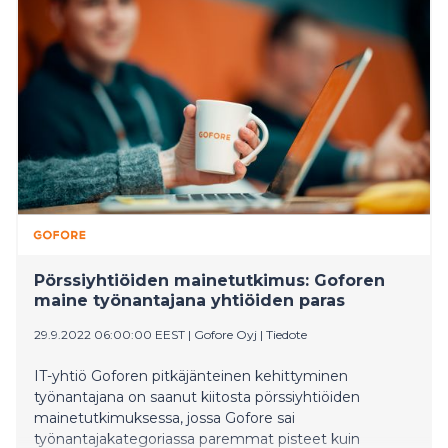
Pörssiyhtiöiden mainetutkimus: Goforen
maine työnantajana yhtiöiden paras
29.9.2022 06:00:00 EEST
|
Gofore Oyj
|
Tiedote
IT-yhtiö Goforen pitkäjänteinen kehittyminen
työnantajana on saanut kiitosta pörssiyhtiöiden
mainetutkimuksessa, jossa Gofore sai
työnantajakategoriassa paremmat pisteet kuin