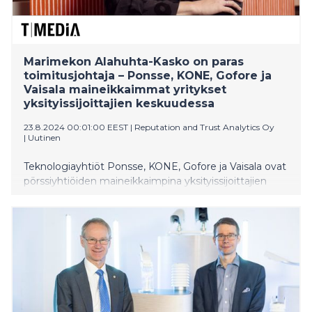
Marimekon Alahuhta-Kasko on paras
toimitusjohtaja – Ponsse, KONE, Gofore ja
Vaisala maineikkaimmat yritykset
yksityissijoittajien keskuudessa
23.8.2024 00:01:00 EEST
|
Reputation and Trust Analytics Oy
|
Uutinen
Teknologiayhtiöt Ponsse, KONE, Gofore ja Vaisala ovat
pörssiyhtiöiden maineikkaimpina yksityissijoittajien
keskuudessa, selviää T-Median Luottamus&Maine-
tutkimuksesta. Parhaaksi toimitusjohtajaksi sijoittajat
nostivat Marimekon Tiina Alahuhta-Kaskon.