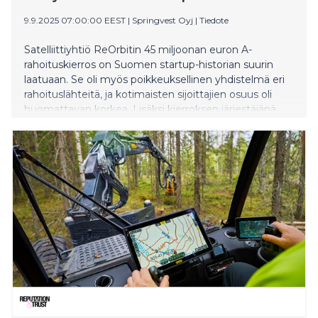
9.9.2025 07:00:00 EEST
|
Springvest Oyj
|
Tiedote
Satelliittiyhtiö ReOrbitin 45 miljoonan euron A-
rahoituskierros on Suomen startup-historian suurin
laatuaan. Se oli myös poikkeuksellinen yhdistelmä eri
rahoituslähteitä, ja kotimaisten sijoittajien osuus oli
huomattavan korkea. Lisäksi kierroksen järjestäjänä
toiminut sijoituspalveluyhtiö Springvest saavutti oman
nopeusennätyksensä: yleisöannissa saatiin sijoituksia 8
miljoonaa euroa alle viidessä tunnissa.