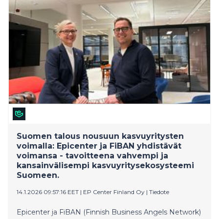
Osakeannin järjesti sijoituspalveluyhtiö Springvest.
Suomen talous nousuun kasvuyritysten
voimalla: Epicenter ja FiBAN yhdistävät
voimansa - tavoitteena vahvempi ja
kansainvälisempi kasvuyritysekosysteemi
Suomeen.
14.1.2026 09:57:16 EET
|
EP Center Finland Oy
|
Tiedote
Epicenter ja FiBAN (Finnish Business Angels Network)