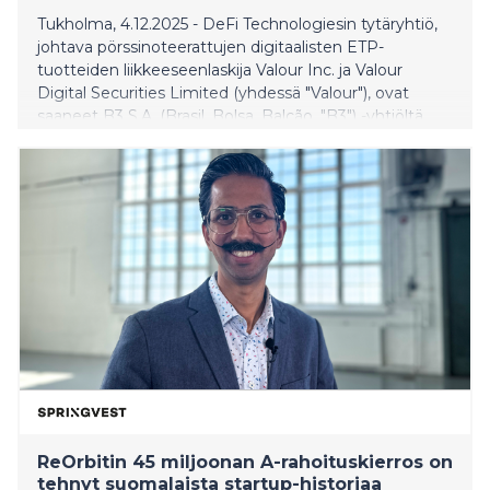
Tukholma, 4.12.2025 - DeFi Technologiesin tytäryhtiö,
johtava pörssinoteerattujen digitaalisten ETP-
tuotteiden liikkeeseenlaskija Valour Inc. ja Valour
Digital Securities Limited (yhdessä "Valour"), ovat
saaneet B3 S.A. (Brasil, Bolsa, Balcão, "B3") -yhtiöltä
hyväksynnän listata neljä ETP- tuotetta BDR:n kautta.
ReOrbitin 45 miljoonan A-rahoituskierros on
tehnyt suomalaista startup-historiaa