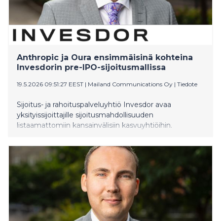
Anthropic ja Oura ensimmäisinä kohteina
Invesdorin pre-IPO-sijoitusmallissa
19.5.2026 09:51:27 EEST
|
Mailand Communications Oy
|
Tiedote
Sijoitus- ja rahoituspalveluyhtiö Invesdor avaa
yksityissijoittajille sijoitusmahdollisuuden
listaamattomiin kansainvälisiin kasvuyhtiöihin.