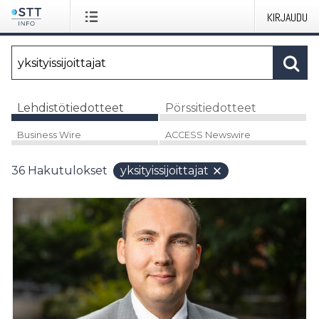
KIRJAUDU
Lehdistötiedotteet
Pörssitiedotteet
Business Wire
ACCESS Newswire
36
Hakutulokset
yksityissijoittajat