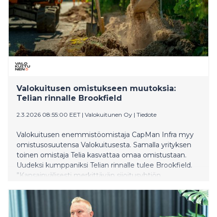
Valokuitusen omistukseen muutoksia:
Telian rinnalle Brookfield
2.3.2026 08:55:00 EET
|
Valokuitunen Oy
|
Tiedote
Valokuitusen enemmistöomistaja CapMan Infra myy
omistusosuutensa Valokuitusesta. Samalla yrityksen
toinen omistaja Telia kasvattaa omaa omistustaan.
Uudeksi kumppaniksi Telian rinnalle tulee Brookfield.
”Kansainvälisesti merkittävän sijoitusyhtiön
kiinnostuminen meistä osoittaa sen, että Valokuitunen
on onnistunut vakiinnuttamaan asemansa johtavana
valokuituverkkotoimijana Suomessa”, toteaa
Valokuitusen toimitusjohtaja Heikki Kaunisto.