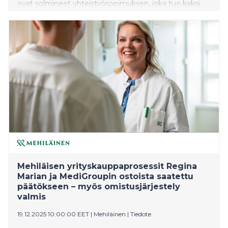
ovat solmineet yhteistyösopimuksen, joka tuo kaksi
keskeistä suomalaisen kasvuyritysekosysteemin
toimijaa tiiviiseen kumppanuuteen. Sopimuksen
myötä FiBANista tulee Epicenterin jäsen ja
Epicenteristä FiBANin jäsen.
Mehiläisen yrityskauppaprosessit Regina
Marian ja MediGroupin ostoista saatettu
päätökseen – myös omistusjärjestely
valmis
19.12.2025 10:00:00 EET
|
Mehiläinen
|
Tiedote