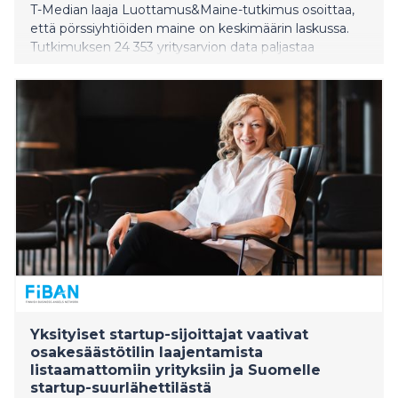
T-Median laaja Luottamus&Maine-tutkimus osoittaa,
että pörssiyhtiöiden maine on keskimäärin laskussa.
Tutkimuksen 24 353 yritysarvion data paljastaa
vastuullisuuden ja johtajuuden voimakkaan
merkityksen sijoituspäätöksissä.
Yksityiset startup-sijoittajat vaativat
osakesäästötilin laajentamista
listaamattomiin yrityksiin ja Suomelle
startup-suurlähettilästä