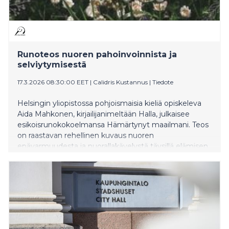
Runoteos nuoren pahoinvoinnista ja
selviytymisestä
17.3.2026 08:30:00 EET
|
Calidris Kustannus
|
Tiedote
Helsingin yliopistossa pohjoismaisia kieliä opiskeleva
Aida Mahkonen, kirjailijanimeltään Halla, julkaisee
esikoisrunokokoelmansa Hämärtynyt maailmani. Teos
on raastavan rehellinen kuvaus nuoren
epävarmuudesta ja nuorallakävelystä täysillä elämisen
ja luovuttamisen välillä.