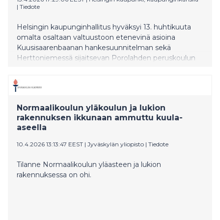
|
Tiedote
Helsingin kaupunginhallitus hyväksyi 13. huhtikuuta
omalta osaltaan valtuustoon etenevinä asioina
Kuusisaarenbaanan hankesuunnitelman sekä
Herttoniemessä sijaitsevan Porolahden peruskoulun
yläasteen perusparannuksen ja laajennuksen
hankesuunnitelman. Valtuustossa asiat ovat 22.
huhtikuuta.
Normaalikoulun yläkoulun ja lukion
rakennuksen ikkunaan ammuttu kuula-
aseella
10.4.2026 13:13:47 EEST
|
Jyväskylän yliopisto
|
Tiedote
Tilanne Normaalikoulun yläasteen ja lukion
rakennuksessa on ohi.