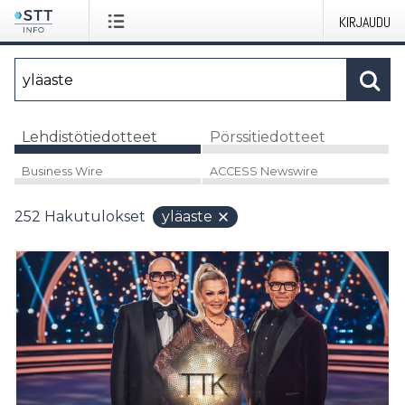
KIRJAUDU
Lehdistötiedotteet
Pörssitiedotteet
Business Wire
ACCESS Newswire
252
Hakutulokset
yläaste