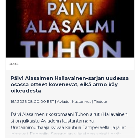
Päivi Alasalmen Hallavainen-sarjan uudessa
osassa otteet kovenevat, eikä armo käy
oikeudesta
16.1.2026 08:00:00 EET
|
Aviador Kustannus
|
Tiedote
Päivi Alasalmen rikosromaani Tuhon airut (Hallavainen
5) on julkaistu Aviadorin kustantamana.
Uretaanimurhaaja kylvää kauhua Tampereella, ja jäljet
johtavat Eedeniin. Sampolan yläasteen seinät eivät