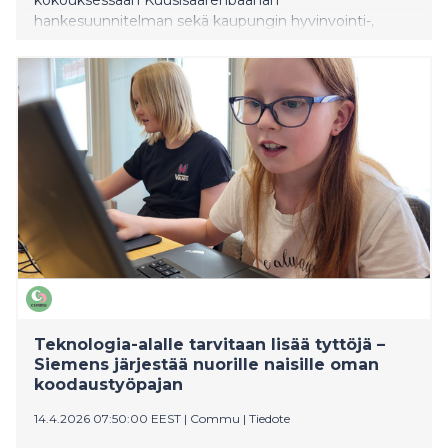
hankesuunnitelman sekä kaupungin hyvinvointi-,
neuvola- ja alueellisen opiskeluhuollon suunnitelmat
vuosille 2026–2029.
Teknologia-alalle tarvitaan lisää tyttöjä –
Siemens järjestää nuorille naisille oman
koodaustyöpajan
14.4.2026 07:50:00 EEST
|
Commu
|
Tiedote