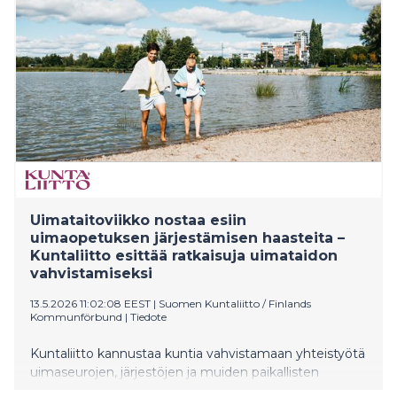
tekniikasta Onni Pyhälahti ja liiketaloudesta Tero
Ulvinen
Uimataitoviikko nostaa esiin
uimaopetuksen järjestämisen haasteita –
Kuntaliitto esittää ratkaisuja uimataidon
vahvistamiseksi
13.5.2026 11:02:08 EEST
|
Suomen Kuntaliitto / Finlands
Kommunförbund
|
Tiedote
Kuntaliitto kannustaa kuntia vahvistamaan yhteistyötä
uimaseurojen, järjestöjen ja muiden paikallisten
toimijoiden kanssa, jotta uimataidon harjoittelu olisi