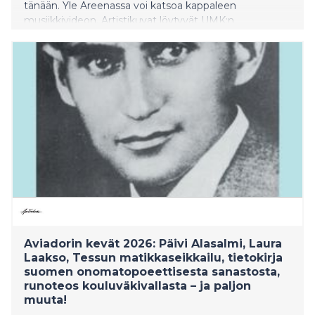
tänään. Yle Areenassa voi katsoa kappaleen
musiikkivideon. Artistikuvat löytyvät UMK:n
pressipankista.
Aviadorin kevät 2026: Päivi Alasalmi, Laura
Laakso, Tessun matikkaseikkailu, tietokirja
suomen onomatopoeettisesta sanastosta,
runoteos kouluväkivallasta – ja paljon
muuta!