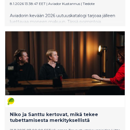
8.1.2026 13:38:47 EET
|
Aviador Kustannus
|
Tiedote
Aviadorin kevään 2026 uutuuskatalogi tarjoaa jälleen
luettavaa moneen makuun. Tässä poimintoja
tulevasta! Koko katalogiin pääsee tutustumaan tämän
tiedotteen liitteestä tai Aviadorin nettisivuilla.
Niko ja Santtu kertovat, mikä tekee
tubettamisesta merkityksellistä