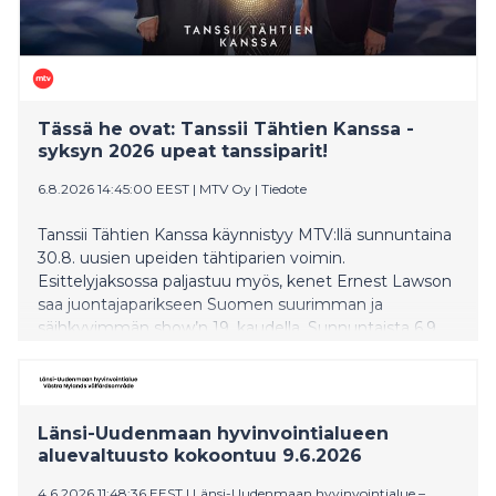
Tässä he ovat: Tanssii Tähtien Kanssa -
syksyn 2026 upeat tanssiparit!
6.8.2026 14:45:00 EEST
|
MTV Oy
|
Tiedote
Tanssii Tähtien Kanssa käynnistyy MTV:llä sunnuntaina
30.8. uusien upeiden tähtiparien voimin.
Esittelyjaksossa paljastuu myös, kenet Ernest Lawson
saa juontajaparikseen Suomen suurimman ja
säihkyvimmän show’n 19. kaudella. Sunnuntaista 6.9.
lähtien katsojia hellitään toinen toistaan
näyttävämmillä tanssiesityksillä ja uudistuneen TTK-
orkesterin sulosoinnuilla.
Länsi-Uudenmaan hyvinvointialueen
aluevaltuusto kokoontuu 9.6.2026
4.6.2026 11:48:36 EEST
|
Länsi-Uudenmaan hyvinvointialue –