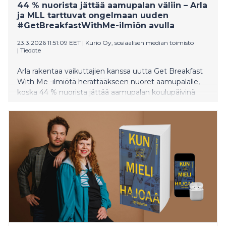
44 % nuorista jättää aamupalan väliin – Arla
ja MLL tarttuvat ongelmaan uuden
#GetBreakfastWithMe-ilmiön avulla
23.3.2026 11:51:09 EET
|
Kurio Oy, sosiaalisen median toimisto
|
Tiedote
Arla rakentaa vaikuttajien kanssa uutta Get Breakfast
With Me -ilmiötä herättääkseen nuoret aamupalalle,
koska 44 % nuorista jättää aamupalan koulupäivinä
väliin*. Yhdessä suositun Toimistopojat-
vaikuttajaryhmän kanssa Arla tavoittaa keskiviikkoisin
tuhansia nuoria viihteellisen aamupala-shown äärellä.