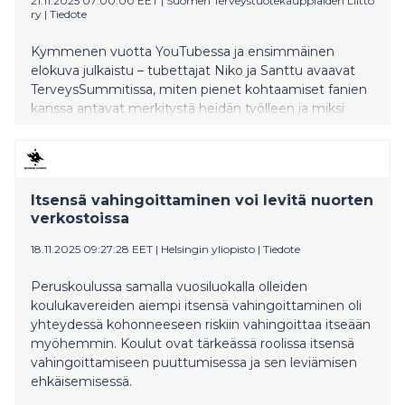
21.11.2025 07:00:00 EET
|
Suomen Terveystuotekauppiaiden Liitto
ry
|
Tiedote
Kymmenen vuotta YouTubessa ja ensimmäinen
elokuva julkaistu – tubettajat Niko ja Santtu avaavat
TerveysSummitissa, miten pienet kohtaamiset fanien
kanssa antavat merkitystä heidän työlleen ja miksi
jokainen video mietitään tarkkaan läpi ennen julkaisua.
Itsensä vahingoittaminen voi levitä nuorten
verkostoissa
18.11.2025 09:27:28 EET
|
Helsingin yliopisto
|
Tiedote
Peruskoulussa samalla vuosiluokalla olleiden
koulukavereiden aiempi itsensä vahingoittaminen oli
yhteydessä kohonneeseen riskiin vahingoittaa itseään
myöhemmin. Koulut ovat tärkeässä roolissa itsensä
vahingoittamiseen puuttumisessa ja sen leviämisen
ehkäisemisessä.