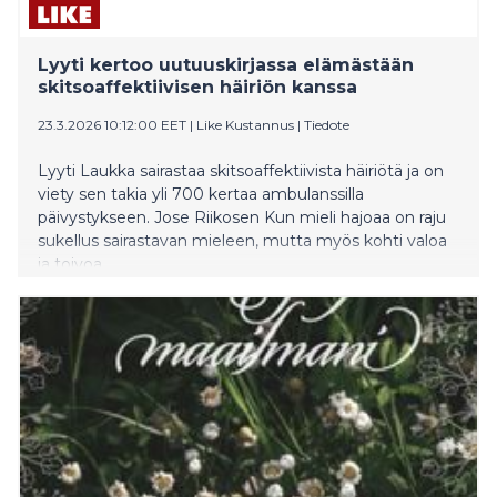
Lyyti kertoo uutuuskirjassa elämästään
skitsoaffektiivisen häiriön kanssa
23.3.2026 10:12:00 EET
|
Like Kustannus
|
Tiedote
Lyyti Laukka sairastaa skitsoaffektiivista häiriötä ja on
viety sen takia yli 700 kertaa ambulanssilla
päivystykseen. Jose Riikosen Kun mieli hajoaa on raju
sukellus sairastavan mieleen, mutta myös kohti valoa
ja toivoa.