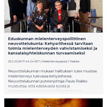
Eduskunnan mielenterveyspoliittinen
neuvottelukunta: Kehysriihessä tarvitaan
toimia mielenterveyden vahvistamiseksi ja
kansalaisyhteiskunnan turvaamiseksi
25.2.2026 17:44:24 EET
|
Mielenterveyspooli
|
Tiedote
Neuvottelukunnan mukaan hallituksen tulee muistaa
mielenterveys tulevassa kehysriihessä.
Neuvottelukunnan puheenjohtaja Paula Risikko
muistuttaa, että edistävästä työstä ja
mielenterveysongelmien ennaltaehkäisystä
leikkaamalla ei synny säästöjä.