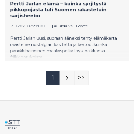
Pertti Jarlan elämä – kuinka syrjitystä
pikkupojasta tuli Suomen rakastetuin
sarjisheebo
13.11.2025 07:29:00 EET
|
Kuulokuva
|
Tiedote
Pertti Jarlan uusi, suoraan ääneksi tehty elämäkerta
ravistelee nostalgian käsitettä ja kertoo, kuinka
paniikkihäiriöinen maalaispoika löysi paikkansa
friikkiporukoista.
1
>>