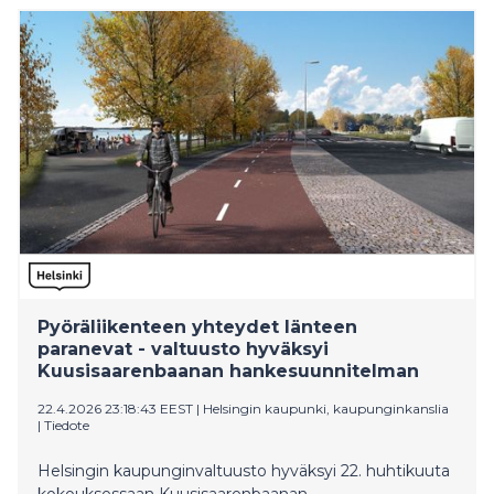
mahdollista myös koulupäivän ulkopuolella. Ratkaisuja
voivat olla esimerkiksi rantauimakoulut, pop up -
uimakoulut, uimakorttilainaukset sekä luonnonvesissä
toteutettava vesiturvallisuusopetus.
Pyöräliikenteen yhteydet länteen
paranevat - valtuusto hyväksyi
Kuusisaarenbaanan hankesuunnitelman
22.4.2026 23:18:43 EEST
|
Helsingin kaupunki, kaupunginkanslia
|
Tiedote
Helsingin kaupunginvaltuusto hyväksyi 22. huhtikuuta
kokouksessaan Kuusisaarenbaanan