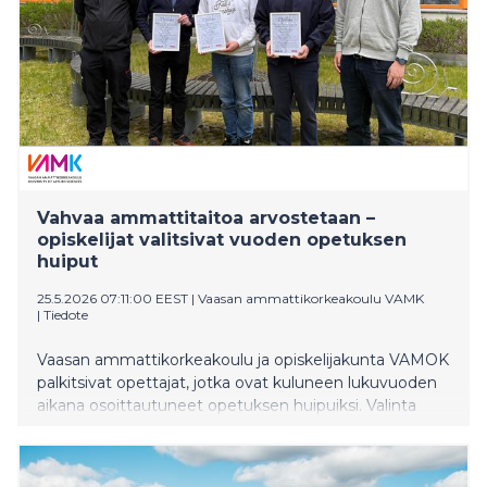
Vahvaa ammattitaitoa arvostetaan –
opiskelijat valitsivat vuoden opetuksen
huiput
25.5.2026 07:11:00 EEST
|
Vaasan ammattikorkeakoulu VAMK
|
Tiedote
Vaasan ammattikorkeakoulu ja opiskelijakunta VAMOK
palkitsivat opettajat, jotka ovat kuluneen lukuvuoden
aikana osoittautuneet opetuksen huipuiksi. Valinta
suoritetaan joka kevät opiskelijoiden antaman
palautteen perusteella. Lukuvuoden 2025–2026
parhaiksi valittiin sosiaali- ja terveysalalta Jussi Luoma,