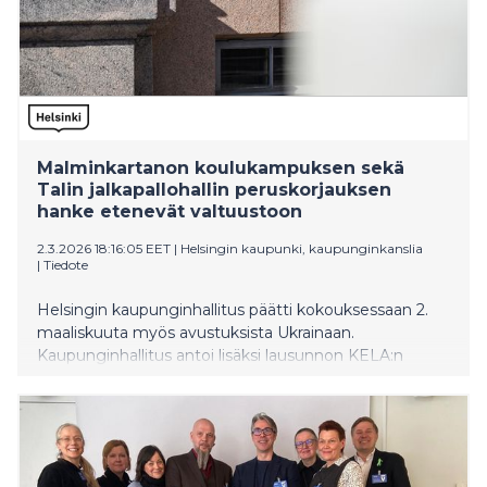
Malminkartanon koulukampuksen sekä
Talin jalkapallohallin peruskorjauksen
hanke etenevät valtuustoon
2.3.2026 18:16:05 EET
|
Helsingin kaupunki, kaupunginkanslia
|
Tiedote
Helsingin kaupunginhallitus päätti kokouksessaan 2.
maaliskuuta myös avustuksista Ukrainaan.
Kaupunginhallitus antoi lisäksi lausunnon KELA:n
kuntoutusetuuksien ja sairasvakuutuslain muutoksista.