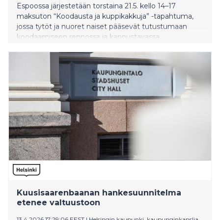
Espoossa järjestetään torstaina 21.5. kello 14–17
maksuton “Koodausta ja kuppikakkuja” -tapahtuma,
jossa tytöt ja nuoret naiset pääsevät tutustumaan
koodaamiseen rennossa ja kannustavassa
ympäristössä. Tapahtuma pidetään Espoon Tyttöjen
Talolla.
Kuusisaarenbaanan hankesuunnitelma
etenee valtuustoon
13.4.2026 17:29:06 EEST
|
Helsingin kaupunki, kaupunginkanslia