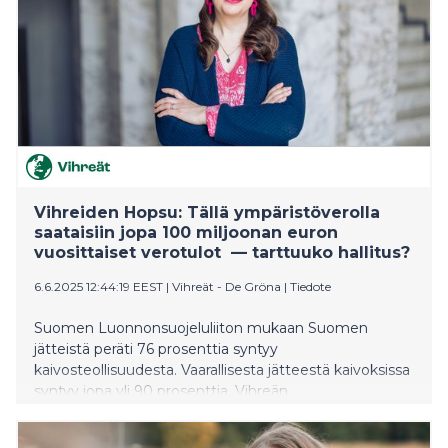
Vihreiden Hopsu: Tällä ympäristöverolla
saataisiin jopa 100 miljoonan euron
vuosittaiset verotulot — tarttuuko hallitus?
6.6.2025 12:44:19 EEST
|
Vihreät - De Gröna
|
Tiedote
Suomen Luonnonsuojeluliiton mukaan Suomen
jätteistä peräti 76 prosenttia syntyy
kaivosteollisuudesta. Vaarallisesta jätteestä kaivoksissa
syntyy jopa yli 90 prosenttia. Vihreän
eduskuntaryhmän varapuheenjohtajan Inka Hopsun
mukaan kaivosjätteelle tarvitaan jätevero.