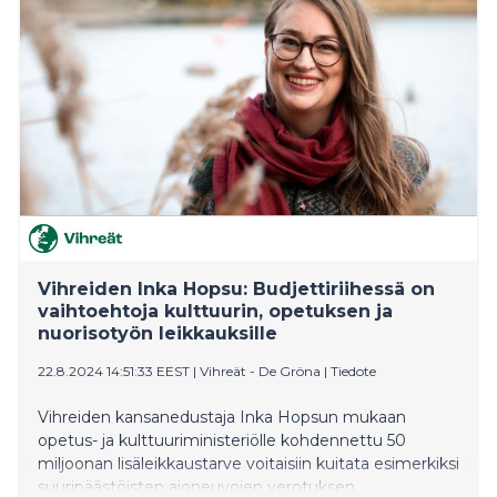
Vihreiden Inka Hopsu: Budjettiriihessä on
vaihtoehtoja kulttuurin, opetuksen ja
nuorisotyön leikkauksille
22.8.2024 14:51:33 EEST
|
Vihreät - De Gröna
|
Tiedote
Vihreiden kansanedustaja Inka Hopsun mukaan
opetus- ja kulttuuriministeriölle kohdennettu 50
miljoonan lisäleikkaustarve voitaisiin kuitata esimerkiksi
suuripäästöisten ajoneuvojen verotuksen