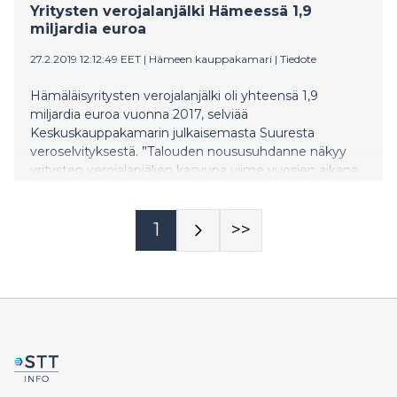
Yritysten verojalanjälki Hämeessä 1,9
miljardia euroa
27.2.2019 12:12:49 EET
|
Hämeen kauppakamari
|
Tiedote
Hämäläisyritysten verojalanjälki oli yhteensä 1,9
miljardia euroa vuonna 2017, selviää
Keskuskauppakamarin julkaisemasta Suuresta
veroselvityksestä. ”Talouden noususuhdanne näkyy
yritysten verojalanjäljen kasvuna viime vuosien aikana.
Veroselvitys kuvaa hyvin yritysten merkitystä
työnantajina ja palkanmaksajina”, kertoo Hämeen
kauppakamarin toimitusjohtaja Jussi Eerikäinen.
1
>>