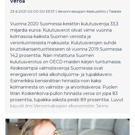
veroa
23.6.2021 02:00:00 EEST
|
Veronmaksajain Keskusliitto
|
Tiedote
Vuonna 2020 Suomessa kerättiin kulutusveroja 33,3
miljardia euroa. Kulutusverot olivat viime vuonna
kolmasosa kaikista Suomen veroista ja
veronluonteisista maksuista. Kulutusverojen suhde
bruttokansantuotteeseen oli vuonna 2019 Suomessa
14,2 prosenttia. Näin mitattuna Suomen
kulutusverotus on OECD-maiden kärjen tuntumassa.
Keskeisimpiä valmisteveroja Suomessa ovat
energiaverot sekä alkoholijuoma- ja tupakkavero.
Esimerkiksi bensiinilitran hinnasta noin kaksi
kolmannesta on valmiste- ja arvonlisäveroa. Puolen
litran Koskenkorva-pullon hinnasta veroa on jopa 83
prosenttia, tupakka-askista peräti 89 prosenttia. Luvut
käyvät ilmi Veronmaksajien ekonomistin Janne
Kalluisen selvityksestä ”Kulutusverot meillä ja muualla
2021”. Selvityksessä on tarkasteltu kulutusverotusta
Suomessa ja vertailtu sitä muihin EU- ja OECD-maihin.
Kulutusverojen osuus kaikista verotuloista on kasvanut