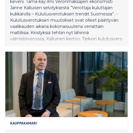
keveni. Tämä käy ilmi Veronmaksajien ekonomisti
Janne Kalluisen selvityksestä ”Verottaja kuluttajan
kukkarolla – Kulutusverotuksen trendit Suomessa”. -
Kulutusverotuksen muutokset ovat olleet päättyvän
vaalikauden aikana kokonaisuutena verrattain
maltillisia. Kiristyksiä tehtiin nyt lähinnä
valmisteveroissa, Kalluinen kertoo. Tärkein kulutusvero
on arvonlisävero, joka vastaa noin kahta kolmannesta
kaikkien kulutusverojen tuotosta.
Arvonlisäverokantoihin ei tällä vaalikaudella tehty
muutoksia. Keskeisimpiä terveys- ja
ympäristöhaittoihin kohdistuvia valmisteveroja
Suomessa ovat energiaverot sekä tupakka- ja
alkoholivero. Esimerkiksi bensiinilitran hinnasta noin
kaksi kolmannesta on veroa.