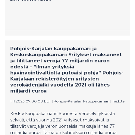
Pohjois-Karjalan kauppakamari ja
Keskuskauppakamari: Yritykset maksaneet
ja tilittäneet veroja 77 miljardin euron
edestä – ”ilman yrityksiä
hyvinvointivaltiolta putoaisi pohja” Pohjois-
Karjalaan rekisteröityjen yritysten
verokädenjälki vuodelta 2021 oli lähes
miljardi euroa
1.11.2023 07:00:00 EET
|
Pohjois-Karjalan kauppakamari
|
Tiedote
Keskuskauppakamarin Suuresta Veroselvityksestä
selviää, että vuonna 2021 yritykset maksoivat ja
tilittivät veroja ja veronluonteisia maksuja lähes 77
miljardia euroa. Tämä on kahdeksan miljardia euroa