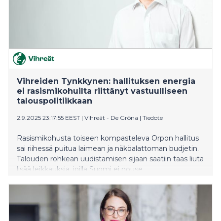
Vihreiden Tynkkynen: hallituksen energia
ei rasismikohuilta riittänyt vastuulliseen
talouspolitiikkaan
2.9.2025 23:17:55 EEST
|
Vihreät - De Gröna
|
Tiedote
Rasismikohusta toiseen kompasteleva Orpon hallitus
sai riihessä puitua laimean ja näköalattoman budjetin.
Talouden rohkean uudistamisen sijaan saatiin taas liuta
lisää leikkauksia, joilla Suomi ei nouse.