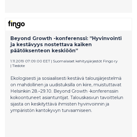
Beyond Growth -konferenssi: ”Hyvinvointi
ja kestävyys nostettava kaiken
päätöksenteon keskiöön”
1.11.2019 07:09:00 EET
|
Suomalaiset kehitysjärjestöt Fingo ry
|
Tiedote
Ekologisesti ja sosiaalisesti kestävä talousjärjestelmä
on mahdollinen ja uudistuksilla on kiire, muistuttavat
Helsinkiin 28.–29.10. Beyond Growth -konferenssiin
kokoontuneet asiantuntijat. Talouskasvun tavoittelun
sijasta on keskityttävä ihmisten hyvinvoinnin ja
ympäristön kantokyvyn turvaamiseen.