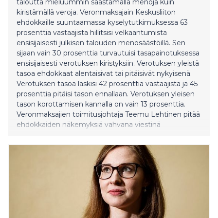
taloutta mieluummin säästämällä menoja kuin
kiristämällä veroja. Veronmaksajain Keskusliiton
ehdokkaille suuntaamassa kyselytutkimuksessa 63
prosenttia vastaajista hillitsisi velkaantumista
ensisijaisesti julkisen talouden menosäästöillä. Sen
sijaan vain 30 prosenttia turvautuisi tasapainotuksessa
ensisijaisesti verotuksen kiristyksiin. Verotuksen yleistä
tasoa ehdokkaat alentaisivat tai pitäisivät nykyisenä.
Verotuksen tasoa laskisi 42 prosenttia vastaajista ja 45
prosenttia pitäisi tason ennallaan. Verotuksen yleisen
tason korottamisen kannalla on vain 13 prosenttia.
Veronmaksajien toimitusjohtaja Teemu Lehtinen pitää
ehdokkaiden näkemyksiä vahvana viestinä
talouspolitiikan tärkeysjärjestyksestä. - Verotuksen
yleinen ankaruus Suomessa mielletään ilmeisen hyvin,
sillä ehdokkaiden valtaosa on varsin haluton
kiristämään yleisesti verotuksen tasoa, Lehtinen
toteaa. - Tätä taustaa vasten on myös ymmärrettävää,
että selkeä enemmistö eh