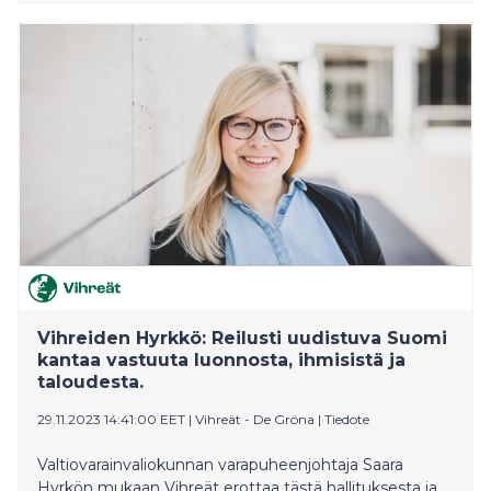
kevennyksen perumisella, jolloin kulttuuria ei tarvitsisi
kiristää äärimmilleen tai kohdentaa lisäleikkauksia
opetukseen, liikuntaan tai nuorisotyöhön.
Vihreiden Hyrkkö: Reilusti uudistuva Suomi
kantaa vastuuta luonnosta, ihmisistä ja
taloudesta.
29.11.2023 14:41:00 EET
|
Vihreät - De Gröna
|
Tiedote
Valtiovarainvaliokunnan varapuheenjohtaja Saara
Hyrkön mukaan Vihreät erottaa tästä hallituksesta ja