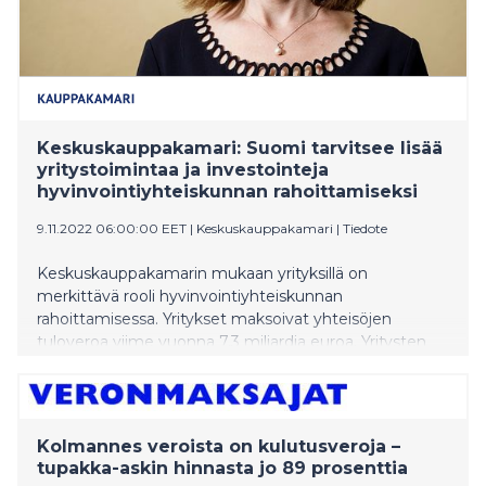
Keskuskauppakamari: Suomi tarvitsee lisää
yritystoimintaa ja investointeja
hyvinvointiyhteiskunnan rahoittamiseksi
9.11.2022 06:00:00 EET
|
Keskuskauppakamari
|
Tiedote
Keskuskauppakamarin mukaan yrityksillä on
merkittävä rooli hyvinvointiyhteiskunnan
rahoittamisessa. Yritykset maksoivat yhteisöjen
tuloveroa viime vuonna 7,3 miljardia euroa. Yritysten
verojalanjälki on kuitenkin tyypillisesti jopa
kymmenkertainen yhteisöjen tuloveron määrään
nähden. Yritystoiminnan yhteydessä maksettavien ja
tilitettävien verojen määrä nousee vuosittain
Kolmannes veroista on kulutusveroja –
kymmeniin miljardeihin euroihin.
tupakka-askin hinnasta jo 89 prosenttia