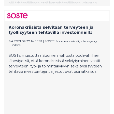
päijäthämäläisten että kantahämäläisten yritysten
kerryttämä verojalanjälki on kasvanut vuosina 2015-
2019. Alueemme yritysten verojalanjälki on noussut yli
300 miljoonalla vuodesta 2017. Yritysten maksamat ja
tilittämät verot olivat Päijät-Hämeessä 1,3 miljardia
Koronakriisistä selvitään terveyteen ja
euroa ja Kanta-Hämeessä 962 miljoonaa euroa
työllisyyteen tehtävillä investoinneilla
vuodelta 2019. Päijät-Hämeessä maksetun
yhteisöveron määrä laski hieman, mutta Kanta-
6.4.2021 09:37:14 EEST
|
SOSTE Suomen sosiaali ja terveys ry
|
Tiedote
Hämeessä yhteisöveron määrä kasvoi”, toteaa
Hämeen kauppakamarin toimitusjohtaja Jussi
SOSTE muistuttaa Suomen hallitusta puoliväliriihen
Eerikäinen.
lähestyessä, että koronakriisistä selviytyminen vaatii
terveyteen, työ- ja toimintakykyyn sekä työllisyyteen
tehtäviä investointeja. Järjestöt ovat osa ratkaisua.