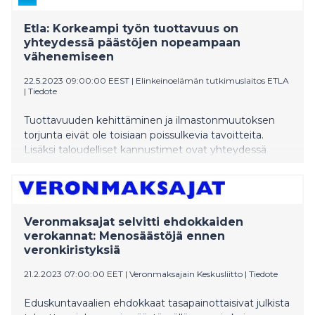
Etla: Korkeampi työn tuottavuus on
yhteydessä päästöjen nopeampaan
vähenemiseen
22.5.2023 09:00:00 EEST
|
Elinkeinoelämän tutkimuslaitos ETLA
|
Tiedote
Tuottavuuden kehittäminen ja ilmastonmuutoksen
torjunta eivät ole toisiaan poissulkevia tavoitteita.
Lisäksi taloudelliset kannustimet ovat yhteydessä
päästöjen vähenemiseen, ilmenee tänään julkaistusta
Etla-tutkimuksesta. Tutkimuksen mukaan korkeampi
työn tuottavuus kertoo siitä, että yritys on teknisesti
edistynyt sekä kykenevä kehittämään ja ottamaan
Veronmaksajat selvitti ehdokkaiden
käyttöön uutta energiatehokkaampaa teknologiaa.
verokannat: Menosäästöjä ennen
Näin tuottavuus edistää tai on ainakin yhteydessä
veronkiristyksiä
hiilikilpailukyvyn paranemiseen ja päästöjen
nopeampaan vähenemiseen Euroopassa.
21.2.2023 07:00:00 EET
|
Veronmaksajain Keskusliitto
|
Tiedote
Eduskuntavaalien ehdokkaat tasapainottaisivat julkista