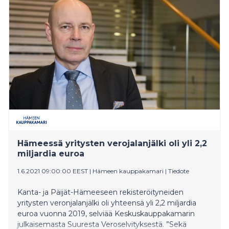
tilittivät veroja ja veronluonteisia maksuja noin 69
miljardia euroa. Tämä on viisi miljardia euroa enemmän
kuin vuonna 2017.
Hämeessä yritysten verojalanjälki oli yli 2,2
miljardia euroa
1.6.2021 09:00:00 EEST
|
Hämeen kauppakamari
|
Tiedote
Kanta- ja Päijät-Hämeeseen rekisteröityneiden
yritysten veronjalanjälki oli yhteensä yli 2,2 miljardia
euroa vuonna 2019, selviää Keskuskauppakamarin
julkaisemasta Suuresta Veroselvityksestä. ”Sekä