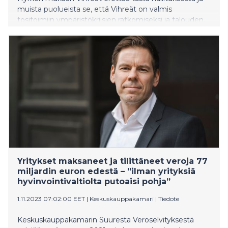
muista puolueista se, että Vihreät on valmis
tositoimiin ympäristökriisien ratkomiseksi ja talouden
vahvistamiseksi, mutta ei tiukassakaan paikassa
leikkaisi lapsilta ja nuorilta. Hyrkkö piti Vihreiden
ryhmäpuheenvuoron opposition vaihtoehtobudjetteja
koskevassa keskustelussa keskiviikkona. EMBARGO
KUNNES PUHE ON PIDETTY.
Yritykset maksaneet ja tilittäneet veroja 77
miljardin euron edestä – ”ilman yrityksiä
hyvinvointivaltiolta putoaisi pohja”
1.11.2023 07:02:00 EET
|
Keskuskauppakamari
|
Tiedote
Keskuskauppakamarin Suuresta Veroselvityksestä