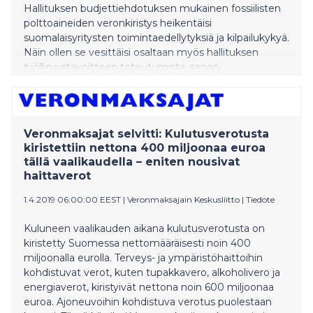
Hallituksen budjettiehdotuksen mukainen fossiilisten
polttoaineiden veronkiristys heikentäisi
suomalaisyritysten toimintaedellytyksiä ja kilpailukykyä.
Näin ollen se vesittäisi osaltaan myös hallituksen
työllisyystavoitteen toteutumista, sanoo
Keskuskauppakamarin johtava veroasiantuntija
Emmiliina Kujanpää.
Veronmaksajat selvitti: Kulutusverotusta
kiristettiin nettona 400 miljoonaa euroa
tällä vaalikaudella – eniten nousivat
haittaverot
1.4.2019 06:00:00 EEST
|
Veronmaksajain Keskusliitto
|
Tiedote
Kuluneen vaalikauden aikana kulutusverotusta on
kiristetty Suomessa nettomääräisesti noin 400
miljoonalla eurolla. Terveys- ja ympäristöhaittoihin
kohdistuvat verot, kuten tupakkavero, alkoholivero ja
energiaverot, kiristyivät nettona noin 600 miljoonaa
euroa. Ajoneuvoihin kohdistuva verotus puolestaan