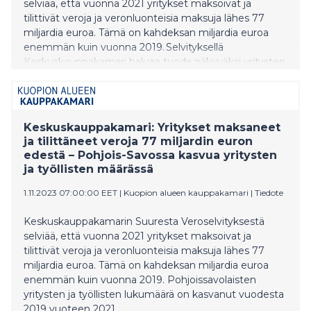
selviää, että vuonna 2021 yritykset maksoivat ja
tilittivät veroja ja veronluonteisia maksuja lähes 77
miljardia euroa. Tämä on kahdeksan miljardia euroa
enemmän kuin vuonna 2019. Selvityksellä
Keskuskauppakamari haluaa tuoda näkyväksi yritysten
elintärkeän roolin julkisten palveluiden rahoittamisessa.
Keskuskauppakamari: Yritykset maksaneet
ja tilittäneet veroja 77 miljardin euron
edestä – Pohjois-Savossa kasvua yritysten
ja työllisten määrässä
1.11.2023 07:00:00 EET
|
Kuopion alueen kauppakamari
|
Tiedote
Keskuskauppakamarin Suuresta Veroselvityksestä
selviää, että vuonna 2021 yritykset maksoivat ja
tilittivät veroja ja veronluonteisia maksuja lähes 77
miljardia euroa. Tämä on kahdeksan miljardia euroa
enemmän kuin vuonna 2019. Pohjoissavolaisten
yritysten ja työllisten lukumäärä on kasvanut vuodesta
2019 vuoteen 2021.