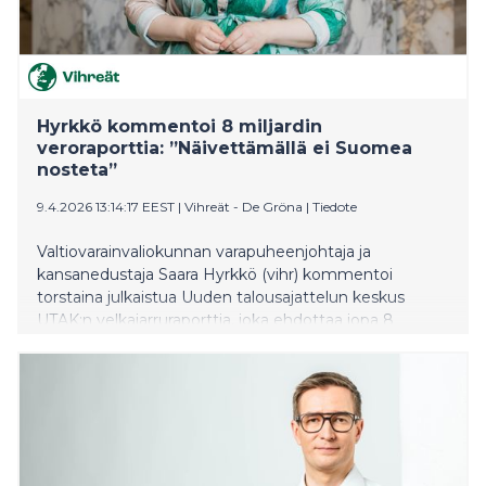
Hyrkkö kommentoi 8 miljardin
veroraporttia: ”Näivettämällä ei Suomea
nosteta”
9.4.2026 13:14:17 EEST
|
Vihreät - De Gröna
|
Tiedote
Valtiovarainvaliokunnan varapuheenjohtaja ja
kansanedustaja Saara Hyrkkö (vihr) kommentoi
torstaina julkaistua Uuden talousajattelun keskus
UTAK:n velkajarruraporttia, joka ehdottaa jopa 8
miljardin veronkorotuksia vaihtoehtona leikkauksille.
Hyrkkö pitää yksioikoista leikkauspolitiikkaa
kyseenalaistavaa keskustelunavausta tervetulleena ja
väläyttää miljardiluokan verouudistusta.