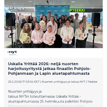
kansalliseen Uskalla Yrittää -finaaliin huhtikuussa.
Tapahtumassa jaettiin myös Kainuun Vuoden
yrittäjyyskasvatusopettajan tunnustus, jonka sai Sami
Viinikainen Kajaanin Lyseosta.
Uskalla Yrittää 2026: neljä nuorten
harjoitusyritystä jatkaa finaaliin Pohjois-
Pohjanmaan ja Lapin aluetapahtumasta
25.2.2026 17:03:54 EET
|
Nuorten yrittäjyys ja talous NYT
|
Tiedote
Nuorten yrittäjyys ja
talous NYTin toteuttamassa Uskalla Yrittää -
aluetapahtumassa 25. helmikuuta palkittiin Pohjois-
Pohjanmaan ja Lapin kiinnostavimpia nuorten