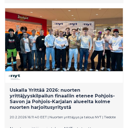
harjoitusyrityksiä (NYT-yrityksiä). Oulussa järjestettyyn
tapahtumaan osallistui reilu 50 yritystä ja noin 110
nuorta alueen eri oppilaitoksista. Neljän yrityksen tie
jatkuu kansalliseen Uskalla Yrittää -finaaliin
huhtikuussa. Tapahtumassa jaettiin myös Vuoden
alueellisen yrittäjyyskasvatusopettajan tunnustus,
jonka sai Mervi Niskakoski Reisjärven lukiosta ja
Kisatien yläkoulusta.
Uskalla Yrittää 2026: nuorten
yrittäjyyskilpailun finaaliin etenee Pohjois-
Savon ja Pohjois-Karjalan alueelta kolme
nuorten harjoitusyritystä
20.2.2026 16:11:40 EET
|
Nuorten yrittäjyys ja talous NYT
|
Tiedote