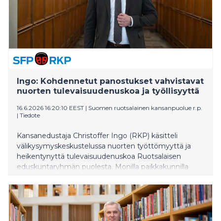
Ingo: Kohdennetut panostukset vahvistavat
nuorten tulevaisuudenuskoa ja työllisyyttä
16.6.2026 16:20:10 EEST
|
Suomen ruotsalainen kansanpuolue r.p.
|
Tiedote
Kansanedustaja Christoffer Ingo (RKP) käsitteli
välikysymyskeskustelussa nuorten työttömyyttä ja
heikentynyttä tulevaisuudenuskoa Ruotsalaisen
eduskuntaryhmän puolesta. Monilla paikkakunnilla
nuoret aikuiset kohtaavat useita haasteita siirtyessään
työelämään, mikä osoittaa, että kohdennetuille
toimenpiteille on edelleen tarvetta.