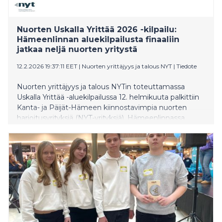
Nuorten Uskalla Yrittää 2026 -kilpailu:
Hämeenlinnan aluekilpailusta finaaliin
jatkaa neljä nuorten yritystä
12.2.2026 19:37:11 EET
|
Nuorten yrittäjyys ja talous NYT
|
Tiedote
Nuorten yrittäjyys ja talous NYTin toteuttamassa
Uskalla Yrittää -aluekilpailussa 12. helmikuuta palkittiin
Kanta- ja Päijät-Hämeen kiinnostavimpia nuorten
harjoitusyrityksiä (NYT-yrityksiä). Hämeenlinnassa
järjestettyyn tapahtumaan osallistui 37 yritystä ja noin
90 nuorta alueen eri oppilaitoksista. Neljän yrityksen
tie jatkuu kansalliseen Uskalla Yrittää -finaaliin
huhtikuussa. Tapahtumassa jaettiin myös kaksi
Vuoden alueellisen yrittäjyyskasvatusopettajan
tunnustusta, jotka saivat Sari Mäyrä koulutuskeskus
Salpauksesta ja Tuija Tiala Hämeenlinnan lyseon
lukiosta.