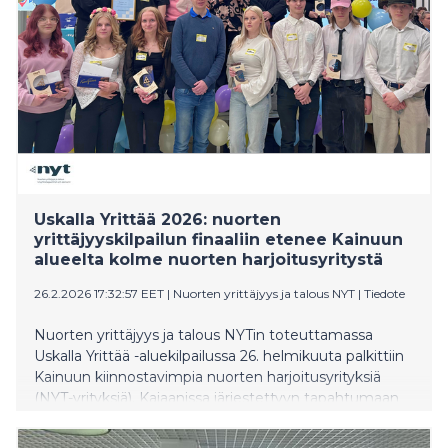
myös opettaja. Vuoden yrittäjyyskasvatusopettajan
tunnustuksen sai Reetta Oksanen Vuosaaren lukiosta.
Uskalla Yrittää 2026: nuorten
yrittäjyyskilpailun finaaliin etenee Kainuun
alueelta kolme nuorten harjoitusyritystä
26.2.2026 17:32:57 EET
|
Nuorten yrittäjyys ja talous NYT
|
Tiedote
Nuorten yrittäjyys ja talous NYTin toteuttamassa
Uskalla Yrittää -aluekilpailussa 26. helmikuuta palkittiin
Kainuun kiinnostavimpia nuorten harjoitusyrityksiä
(NYT-yrityksiä). Kajaanissa järjestettyyn tapahtumaan
osallistui 54 yritystä ja noin 120 nuorta alueen eri
oppilaitoksista. Kolmen yrityksen tie jatkuu