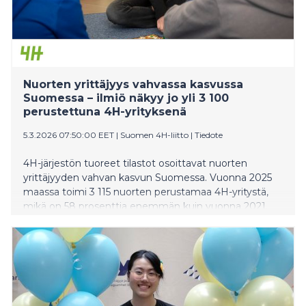
Nuorten yrittäjyys vahvassa kasvussa
Suomessa – ilmiö näkyy jo yli 3 100
perustettuna 4H-yrityksenä
5.3.2026 07:50:00 EET
|
Suomen 4H-liitto
|
Tiedote
4H-järjestön tuoreet tilastot osoittavat nuorten
yrittäjyyden vahvan kasvun Suomessa. Vuonna 2025
maassa toimi 3 115 nuorten perustamaa 4H-yritystä,
mikä on 58 prosenttia enemmän kuin vuonna 2021.
Yritysten yhteenlaskettu liikevaihto on
noussut 5,34 miljoonaan euroon. Kasvun taustalla
näkyvät sekä heikentynyt kesätyötilanne että nuorten
selkeä asennemuutos: yhä useampi haluaa työllistää
itse itsensä.