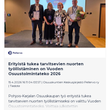
välineitä oman polkunsa löytämiseen nopeasti
muuttuvassa työelämässä, sanoo RKP:n
puheenjohtajalle ja opetusministeri Anders
Adlercreutz.
Erityistä tukea tarvitsevien nuorten
työllistäminen on Vuoden
Osuustoimintateko 2026
15.4.2026 16:11:04 EEST
|
Osuuskuntien Keskusjärjestö Pellervo ry
|
Tiedote
Pohjois-Karjalan Osuuskaupan työ erityistä tukea
tarvitsevien nuorten työllistämiseksi on valittu Vuoden
Osuustoimintateoksi. Voittaja julkistettiin