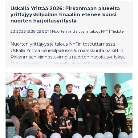
Uskalla Yrittää 2026: Pirkanmaan alueelta
yrittäjyyskilpailun finaaliin etenee kuusi
nuorten harjoitusyritystä
5.3.2026 18:38:28 EET
|
Nuorten yrittäjyys ja talous NYT
|
Tiedote
Nuorten yrittäjyys ja talous NYTin toteuttamassa
Uskalla Yrittää -aluekilpailussa 5. maaliskuuta palkittiin
Pirkanmaan kiinnostavimpia nuorten harjoitusyrityksiä
(NYT-yrityksiä). Tampereella järjestettyyn tapahtumaan
osallistui 97 yritystä ja noin 240 nuorta alueen eri
oppilaitoksista. Kuuden yrityksen tie jatkuu
kansalliseen Uskalla Yrittää -finaaliin huhtikuussa.
Tapahtumassa jaettiin myös Pirkanmaan Vuoden
yrittäjyyskasvatusopettajan tunnustus, jonka sai Juuso
Linnusmäki Pikkolan koulusta Kangasalta.