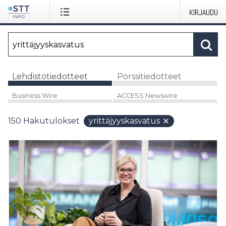
KIRJAUDU
Lehdistötiedotteet
Pörssitiedotteet
Business Wire
ACCESS Newswire
150
Hakutulokset
yrittäjyyskasvatus