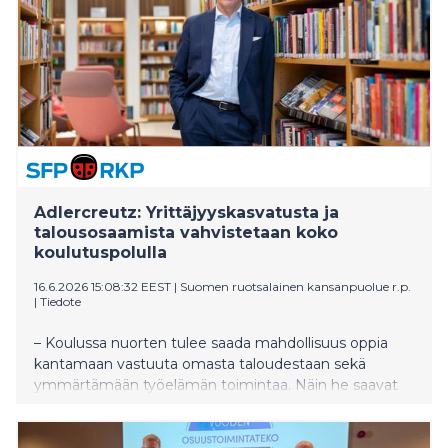
Adlercreutz: Yrittäjyyskasvatusta ja
talousosaamista vahvistetaan koko
koulutuspolulla
16.6.2026 15:08:32 EEST
|
Suomen ruotsalainen kansanpuolue r.p.
|
Tiedote
– Koulussa nuorten tulee saada mahdollisuus oppia
kantamaan vastuuta omasta taloudestaan sekä
ymmärtämään työelämän toimintaa. Näin he saavat
myös rohkeutta kokeilla uusia ideoita. Nämä ovat
keskeisiä taitoja, jotka auttavat nuoria seisomaan
omilla jaloillaan. Meidän tehtävämme on tarjota heille