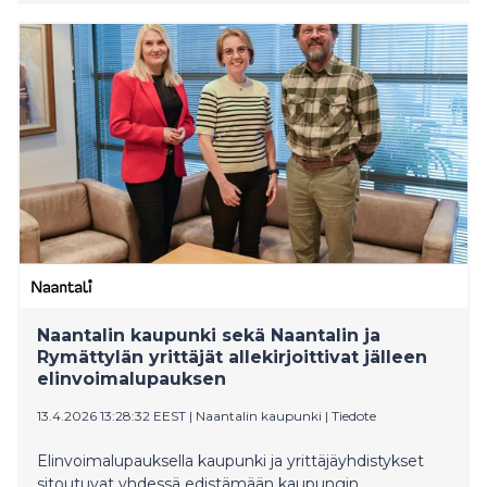
Osuuskuntien Keskusjärjestö Pellervon vuosittain
järjestämässä Pellervon Päivässä 15. huhtikuuta 2026
Helsingin Kulttuurikasarmilla.
Naantalin kaupunki sekä Naantalin ja
Rymättylän yrittäjät allekirjoittivat jälleen
elinvoimalupauksen
13.4.2026 13:28:32 EEST
|
Naantalin kaupunki
|
Tiedote
Elinvoimalupauksella kaupunki ja yrittäjäyhdistykset
sitoutuvat yhdessä edistämään kaupungin