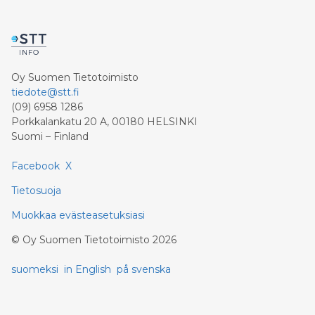
sai Hannu Pahajoki Jyväskylän
Ammattiopisto Spesiasta.
Oy Suomen Tietotoimisto
tiedote@stt.fi
(09) 6958 1286
Porkkalankatu 20 A, 00180 HELSINKI
Suomi – Finland
Facebook
X
Tietosuoja
Muokkaa evästeasetuksiasi
©
Oy Suomen Tietotoimisto
2026
suomeksi
in English
på svenska