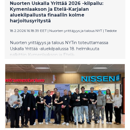
Nuorten Uskalla Yrittää 2026 -kilpailu:
Kymenlaakson ja Etelä-Karjalan
aluekilpailusta finaaliin kolme
harjoitusyritystä
18.2.2026 16:18:39 EET
|
Nuorten yrittäjyys ja talous NYT
|
Tiedote
Nuorten yrittäjyys ja talous NYTin toteuttamassa
Uskalla Yrittää -aluekilpailussa 18. helmikuuta
palkittiin Kymenlaakson ja Etelä-
Karjalan kiinnostavimpia nuorten harjoitusyrityksiä
(NYT-yrityksiä). Kouvolassa järjestettyyn tapahtumaan
osallistui 21 yritystä ja noin 60 nuorta alueen eri
oppilaitoksista. Kolmen yrityksen tie jatkuu finaaliin
huhtikuussa. Tapahtumassa jaettiin myös alueellinen
Vuoden yrittäjyyskasvatusopettajan tunnustus, jonka
sai Anne Jaakola Pappilansalmen koulusta Haminasta.