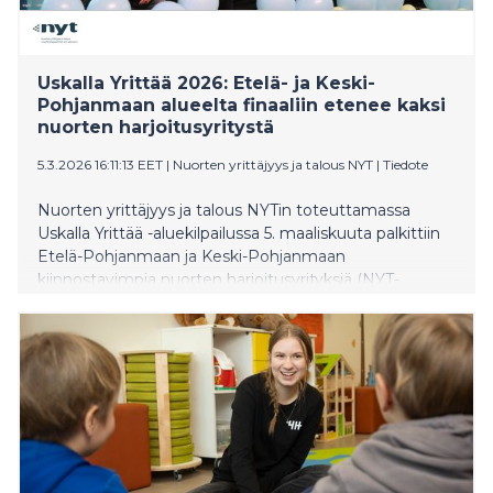
Uskalla Yrittää 2026: Etelä- ja Keski-
Pohjanmaan alueelta finaaliin etenee kaksi
nuorten harjoitusyritystä
5.3.2026 16:11:13 EET
|
Nuorten yrittäjyys ja talous NYT
|
Tiedote
Nuorten yrittäjyys ja talous NYTin toteuttamassa
Uskalla Yrittää -aluekilpailussa 5. maaliskuuta palkittiin
Etelä-Pohjanmaan ja Keski-Pohjanmaan
kiinnostavimpia nuorten harjoitusyrityksiä (NYT-
yrityksiä). Seinäjoella järjestettyyn tapahtumaan
osallistui 17 yritystä ja noin 40 nuorta alueen eri
oppilaitoksista. Kahden yrityksen tie jatkuu Uskalla
Yrittää -finaaliin huhtikuussa. Tapahtumassa jaettiin
myös Etelä- ja Keski-Pohjanmaan Vuoden
yrittäjyyskasvatusopettajan tunnustus, jonka sai Maria
Jaakkola Seinäjoen yhteiskoulusta.