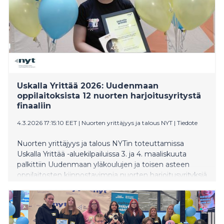
Uskalla Yrittää 2026: Uudenmaan
oppilaitoksista 12 nuorten harjoitusyritystä
finaaliin
4.3.2026 17:15:10 EET
|
Nuorten yrittäjyys ja talous NYT
|
Tiedote
Nuorten yrittäjyys ja talous NYTin toteuttamissa
Uskalla Yrittää -aluekilpailuissa 3. ja 4. maaliskuuta
palkittiin Uudenmaan yläkoulujen ja toisen asteen
oppilaitosten kiinnostavimpia nuorten harjoitusyrityksiä
(NYT-yrityksiä). Espoossa järjestettyihin tapahtumiin
osallistui yhteensä 135 yritystä ja noin 340 nuorta.
Kahdentoista yrityksen tie jatkuu kansalliseen Uskalla
Yrittää -finaaliin huhtikuussa. Oppilaiden lisäksi palkittiin