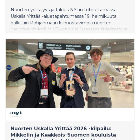
Nuorten yrittäjyys ja talous NYTin toteuttamassa
Uskalla Yrittää -aluetapahtumassa 19. helmikuuta
palkittiin Pohjanmaan kiinnostavimpia nuorten
harjoitusyrityksiä (NYT-yrityksiä). Vaasassa järjestettyyn
tapahtumaan osallistui lähes 100 yritystä ja noin 260
nuorta alueen eri oppilaitoksista. Yhdeksän yrityksen
tie jatkuu kansalliseen Uskalla Yrittää -finaaliin
huhtikuussa. Tapahtumassa jaettiin myös Pohjanmaan
Vuoden yrittäjyyskasvatusopettajan tunnustus Mia
Mattssonille Jakobstads gymnasiumista,
Pietarsaaresta.
Nuorten Uskalla Yrittää 2026 -kilpailu:
Mikkelin ja Kaakkois-Suomen kouluista