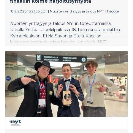
finaaliin kolme harjoitusyritystä
18.2.2026 16:21:56 EET
|
Nuorten yrittäjyys ja talous NYT
|
Tiedote
Nuorten yrittäjyys ja talous NYTin toteuttamassa
Uskalla Yrittää -aluekilpailussa 18. helmikuuta palkittiin
Kymenlaakson, Etelä-Savon ja Etelä-Karjalan
kiinnostavimpia nuorten harjoitusyrityksiä (NYT-
yrityksiä). Kouvolassa järjestettyyn tapahtumaan
osallistui 21 yritystä ja noin 60 nuorta alueen eri
oppilaitoksista. Kolmen yrityksen tie jatkuu finaaliin
huhtikuussa. Tapahtumassa jaettiin myös alueellinen
Vuoden yrittäjyyskasvatusopettajan tunnustus, jonka
sai Anne Jaakola Pappilansalmen koulusta Haminasta.