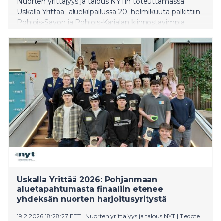
Nuorten yrittäjyys ja talous NYTin toteuttamassa
Uskalla Yrittää -aluekilpailussa 20. helmikuuta palkittiin
Pohjois-Savon ja Pohjois-Karjalan kiinnostavimpia
nuorten harjoitusyrityksiä (NYT-yrityksiä). Kuopiossa
järjestettyyn tapahtumaan osallistui 25 yritystä ja noin
70 nuorta alueen oppilaitoksista. Kolmen yrityksen tie
jatkuu kansalliseen Uskalla Yrittää -finaaliin
huhtikuussa. Tapahtumassa jaettiin myös alueen
Vuoden yrittäjyyskasvatusopettajan tunnustus, jonka
sai Risto Räsänen Savon ammattiopistosta.
Uskalla Yrittää 2026: Pohjanmaan
aluetapahtumasta finaaliin etenee
yhdeksän nuorten harjoitusyritystä
19.2.2026 18:28:27 EET
|
Nuorten yrittäjyys ja talous NYT
|
Tiedote