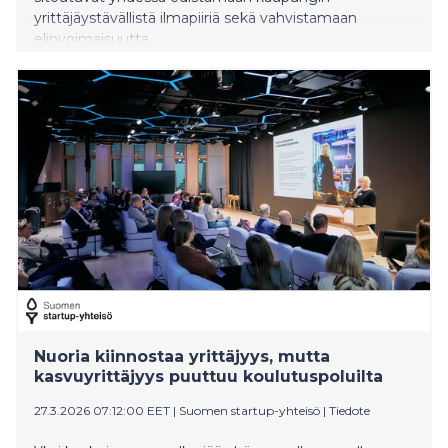
yrittäjäystävällistä ilmapiiriä sekä vahvistamaan
elinvoimaisuutta.
Nuoria kiinnostaa yrittäjyys, mutta
kasvuyrittäjyys puuttuu koulutuspoluilta
27.3.2026 07:12:00 EET
|
Suomen startup-yhteisö
|
Tiedote