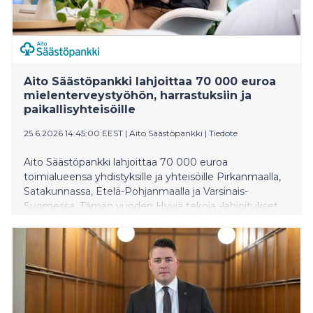
Aito Säästöpankki lahjoittaa 70 000 euroa
mielenterveystyöhön, harrastuksiin ja
paikallisyhteisöille
25.6.2026 14:45:00 EEST
|
Aito Säästöpankki
|
Tiedote
Aito Säästöpankki lahjoittaa 70 000 euroa
toimialueensa yhdistyksille ja yhteisöille Pirkanmaalla,
Satakunnassa, Etelä-Pohjanmaalla ja Varsinais-
Suomessa. Tämän vuoden Hyviä tekoja -lahjoitukset
tukevat erityisesti mielenterveystyötä, vertaistukea,
lasten ja nuorten harrastamista sekä paikallista
yhteisöllisyyttä. Haastava toimintaympäristö ja julkisiin
tukiin kohdistuvat leikkaukset tekevät lahjoituksista
saajilleen entistä merkityksellisempiä.