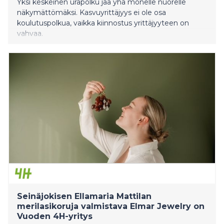
Yksi keskeinen urapolku jää yhä monelle nuorelle
näkymättömäksi. Kasvuyrittäjyys ei ole osa
koulutuspolkua, vaikka kiinnostus yrittäjyyteen on
vahvaa.
Seinäjokisen Ellamaria Mattilan
merilasikoruja valmistava Elmar Jewelry on
Vuoden 4H-yritys