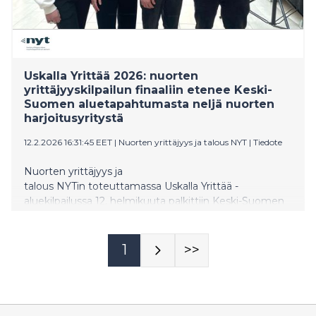
Uskalla Yrittää 2026: nuorten
yrittäjyyskilpailun finaaliin etenee Keski-
Suomen aluetapahtumasta neljä nuorten
harjoitusyritystä
12.2.2026 16:31:45 EET
|
Nuorten yrittäjyys ja talous NYT
|
Tiedote
Nuorten yrittäjyys ja
talous NYTin toteuttamassa Uskalla Yrittää -
aluekilpailussa 12. helmikuuta palkittiin Keski-Suomen
kiinnostavimpia nuorten harjoitusyrityksiä (NYT-
yrityksiä). Jyväskylässä järjestettyyn tapahtumaan
osallistui 40 yritystä ja noin 120 nuorta alueen eri
1
>>
oppilaitoksista. Neljän yrityksen tie jatkuu kansalliseen
Uskalla Yrittää -finaaliin huhtikuussa. Tapahtumassa
jaettiin myös Keski-Suomen Vuoden
yrittäjyyskasvatusopettajan tunnustus, jonka