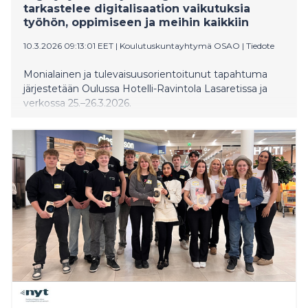
tarkastelee digitalisaation vaikutuksia
työhön, oppimiseen ja meihin kaikkiin
10.3.2026 09:13:01 EET
|
Koulutuskuntayhtymä OSAO
|
Tiedote
Monialainen ja tulevaisuusorientoitunut tapahtuma
järjestetään Oulussa Hotelli-Ravintola Lasaretissa ja
verkossa 25.–26.3.2026.