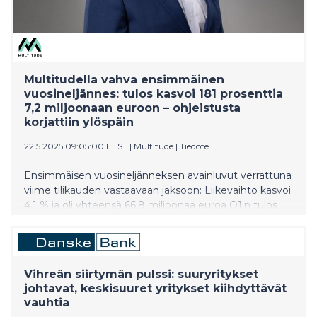
Multitudella vahva ensimmäinen
vuosineljännes: tulos kasvoi 181 prosenttia
7,2 miljoonaan euroon – ohjeistusta
korjattiin ylöspäin
22.5.2025 09:05:00 EEST
|
Multitude
|
Tiedote
Ensimmäisen vuosineljänneksen avainluvut verrattuna
viime tilikauden vastaavaan jaksoon: Liikevaihto kasvoi
4,1 % ja oli yhteensä 66,8 miljoonaa euroa Q1:n tulos
parani 7,2 miljoonaan euroon eli 181 % viimevuotisesta
Lisäosuuden osto Lea Bank AB:sta korostaa
kumppanuusstrategiaamme Olemme yltämässä
ohjeistuksen mukaiseen 24,0–26,0 miljoonan euron
Vihreän siirtymän pulssi: suuryritykset
tulokseen vuonna 2025
johtavat, keskisuuret yritykset kiihdyttävät
vauhtia