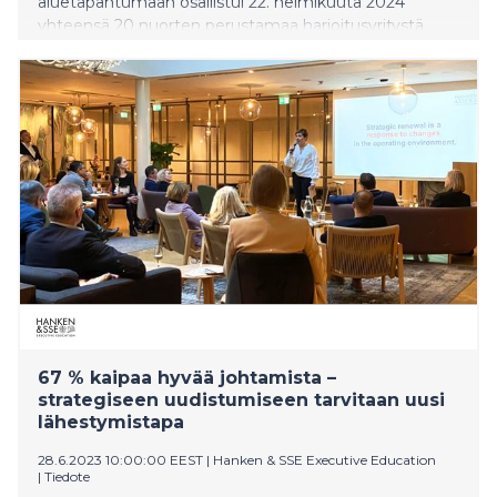
aluetapahtumaan osallistui 22. helmikuuta 2024
yhteensä 20 nuorten perustamaa harjoitusyritystä
(NYT-yritystä) ja 47 yläkoulun sekä toisen asteen
opiskelijaa. Yritysmaailman asiantuntijoista koostuva
tuomaristo valitsi kilpailuun osallistuneiden joukosta
neljä yritystä, joiden tie jatkuu finaaliin huhtikuussa
Helsingissä. Nuoret esittelivät yritystensä tuotteita ja
palveluita Uskalla Yrittää -tapahtumassa kauppakeskus
Sokkarilla.
67 % kaipaa hyvää johtamista –
strategiseen uudistumiseen tarvitaan uusi
lähestymistapa
28.6.2023 10:00:00 EEST
|
Hanken & SSE Executive Education
|
Tiedote