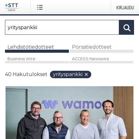
KIRJAUDU
Lehdistötiedotteet
Pörssitiedotteet
Business Wire
ACCESS Newswire
40
Hakutulokset
yrityspankki