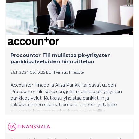
Procountor Tili mullistaa pk-yritysten
pankkipalveluiden hinnoittelun
26.11.2024 08:10:35 EET
|
Finago
|
Tiedote
Accountor Finago ja Alisa Pankki tarjoavat uuden
Procountor Tili -ratkaisun, joka mullistaa pk-yritysten
pankkipalvelut. Ratkaisu yhdistää pankkitilin ja
taloushallinnon saumattomasti, tarjoten yrityksille
sujuvan ja kustannustehokkaan tavan hallita
talouttaan.