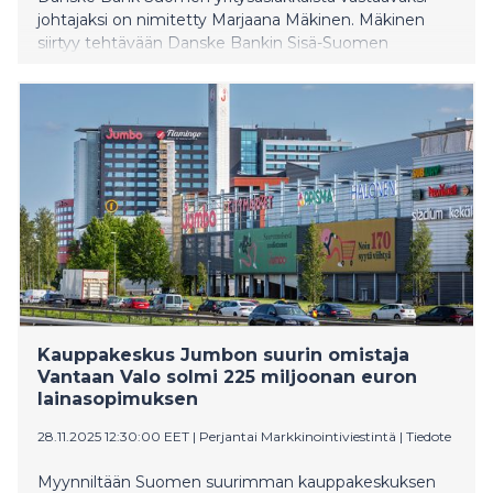
johtajaksi on nimitetty Marjaana Mäkinen. Mäkinen
siirtyy tehtävään Danske Bankin Sisä-Suomen
yrityspankin johtajan roolista. Hän aloittaa uudessa
tehtävässään 1.12.2025.
Kauppakeskus Jumbon suurin omistaja
Vantaan Valo solmi 225 miljoonan euron
lainasopimuksen
28.11.2025 12:30:00 EET
|
Perjantai Markkinointiviestintä
|
Tiedote
Myynniltään Suomen suurimman kauppakeskuksen