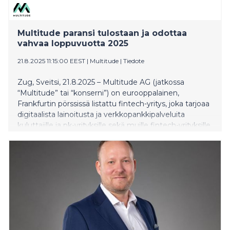
Multitude paransi tulostaan ja odottaa
vahvaa loppuvuotta 2025
21.8.2025 11:15:00 EEST
|
Multitude
|
Tiedote
Zug, Sveitsi, 21.8.2025 – Multitude AG (jatkossa
“Multitude” tai “konserni”) on eurooppalainen,
Frankfurtin pörssissä listattu fintech-yritys, joka tarjoaa
digitaalista lainoitusta ja verkkopankkipalveluita
kuluttajille ja pk-yrityksille sekä muille fintech-yrityksille
(WKN: A40VJN, ISIN: CH1398992755). Multitude on
julkaissut H1/2025 lukunsa, jotka kertovat vahvasta
kehityksestä ja kannattavuudesta kaikissa
liiketoimintayksiköissä eli
kuluttajapankkiliiketoiminnassa (Ferratum),
yrityspankkiliiketoiminnassa (CapitalBox) ja
tukkupankkiliiketoiminnassa (Multitude Bank).