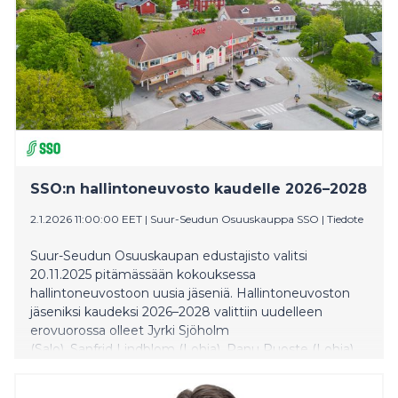
SSO:n hallintoneuvosto kaudelle 2026–2028
2.1.2026 11:00:00 EET
|
Suur-Seudun Osuuskauppa SSO
|
Tiedote
Suur-Seudun Osuuskaupan edustajisto valitsi
20.11.2025 pitämässään kokouksessa
hallintoneuvostoon uusia jäseniä. Hallintoneuvoston
jäseniksi kaudeksi 2026–2028 valittiin uudelleen
erovuorossa olleet Jyrki Sjöholm
(Salo), Sanfrid Lindblom (Lohja), Panu Ruoste (Lohja)
sekä Markus Kinnunen (Lohja). Erovuorossa olleiden
Maarit Salon ja Marianne Vainion tilalle valittiin Kaisa