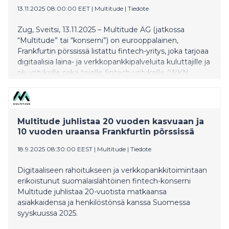
13.11.2025 08:00:00 EET
|
Multitude
|
Tiedote
Zug, Sveitsi, 13.11.2025 – Multitude AG (jatkossa
“Multitude” tai “konserni”) on eurooppalainen,
Frankfurtin pörssissä listattu fintech-yritys, joka tarjoaa
digitaalisia laina- ja verkkopankkipalveluita kuluttajille ja
pk-yrityksille sekä toisille fintech-yrityksille (WKN:
A40VJN, ISIN: CH1398992755). Multitude on julkaissut
9M/2025 lukunsa, jotka kertovat jatkuvasta hyvästä
kehityksestä kaikissa liiketoimintayksiköissä eli
kuluttajapankkitoiminnassa (Ferratum), pk-
Multitude juhlistaa 20 vuoden kasvuaan ja
yrityspankkitoiminnassa (CapitalBox) ja
10 vuoden uraansa Frankfurtin pörssissä
tukkupankkitoiminnassa (Multitude Bank).
18.9.2025 08:30:00 EEST
|
Multitude
|
Tiedote
Digitaaliseen rahoitukseen ja verkkopankkitoimintaan
erikoistunut suomalaislähtöinen fintech-konserni
Multitude juhlistaa 20-vuotista matkaansa
asiakkaidensa ja henkilöstönsä kanssa Suomessa
syyskuussa 2025.