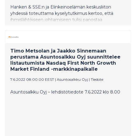
Hanken & SSE:n ja Elinkeinoelämän keskusliiton
yhdessä toteuttama kyselytutkimus kertoo, että
ihmislähtöiseen johtamiseen tulisi panostaa
enemmän strategisen uudistumisen varmistamiseksi.
Tämä vastaa hyvin myös hallitusohjelman linjauksiin
työelämän muutostarpeista.
Timo Metsolan ja Jaakko Sinnemaan
perustama Asuntosalkku Oyj suunnittelee
listautumista Nasdaq First North Growth
Market Finland -markkinapaikalle
7.6.2022 08:00:00 EEST
|
Asuntosalkku Oyj
|
Tiedote
Asuntosalkku Oyj – lehdistötiedote 7.6.2022 klo 8.00