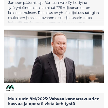
Jumbon pääomistaja, Vantaan Valo Ky tiettyine
tytäryhtiöineen, on solminut 225 miljoonan euron
lainasopimuksen. Rahoitus on yhtiön sijoitusstrategian
mukainen ja osana tavanomaista sijoitustoimintaa
kehittää yhtiön taserakennetta. Lainasopimus
allekirjoitettiin 28.11.2025.
Multitude 9M/2025: Vahvaa kannattavuuden
kasvua ja operatiivista kehitystä