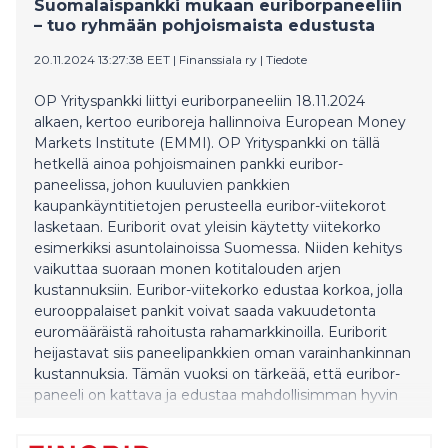
Suomalaispankki mukaan euriborpaneeliin
– tuo ryhmään pohjoismaista edustusta
20.11.2024 13:27:38 EET
|
Finanssiala ry
|
Tiedote
OP Yrityspankki liittyi euriborpaneeliin 18.11.2024
alkaen, kertoo euriboreja hallinnoiva European Money
Markets Institute (EMMI). OP Yrityspankki on tällä
hetkellä ainoa pohjoismainen pankki euribor-
paneelissa, johon kuuluvien pankkien
kaupankäyntitietojen perusteella euribor-viitekorot
lasketaan. Euriborit ovat yleisin käytetty viitekorko
esimerkiksi asuntolainoissa Suomessa. Niiden kehitys
vaikuttaa suoraan monen kotitalouden arjen
kustannuksiin. Euribor-viitekorko edustaa korkoa, jolla
eurooppalaiset pankit voivat saada vakuudetonta
euromääräistä rahoitusta rahamarkkinoilla. Euriborit
heijastavat siis paneelipankkien oman varainhankinnan
kustannuksia. Tämän vuoksi on tärkeää, että euribor-
paneeli on kattava ja edustaa mahdollisimman hyvin
koko eurooppalaista pankkikenttää.