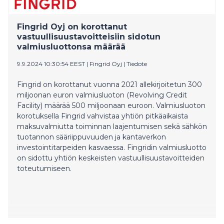
Fingrid Oyj on korottanut
vastuullisuustavoitteisiin sidotun
valmiusluottonsa määrää
9.9.2024 10:30:54 EEST
|
Fingrid Oyj
|
Tiedote
Fingrid on korottanut vuonna 2021 allekirjoitetun 300
miljoonan euron valmiusluoton (Revolving Credit
Facility) määrää 500 miljoonaan euroon. Valmiusluoton
korotuksella Fingrid vahvistaa yhtiön pitkäaikaista
maksuvalmiutta toiminnan laajentumisen sekä sähkön
tuotannon sääriippuvuuden ja kantaverkon
investointitarpeiden kasvaessa. Fingridin valmiusluotto
on sidottu yhtiön keskeisten vastuullisuustavoitteiden
toteutumiseen.