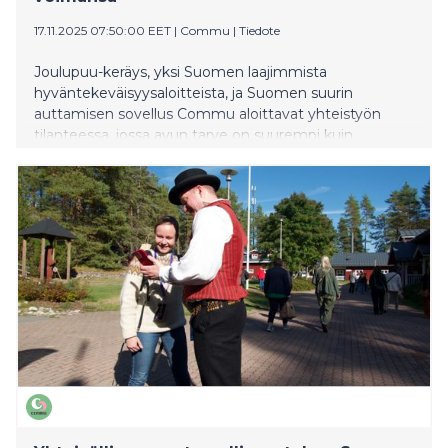
17.11.2025 07:50:00 EET
|
Commu
|
Tiedote
Joulupuu-keräys, yksi Suomen laajimmista
hyväntekeväisyysaloitteista, ja Suomen suurin
auttamisen sovellus Commu aloittavat yhteistyön
tilanteessa, jossa avun tarve on suurempi kuin
koskaan. Tänä vuonna Helsingissä joululahjaa odottaa
yli 10 000 lasta ja nuorta. Ilman laajaa yhteisön
panosta monen jouluaatto on vaarassa jäädä tyhjäksi.