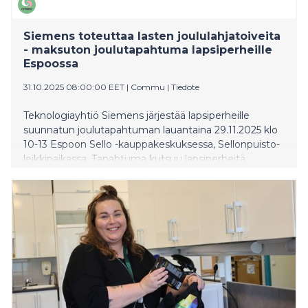
Siemens toteuttaa lasten joululahjatoiveita
- maksuton joulutapahtuma lapsiperheille
Espoossa
31.10.2025 08:00:00 EET
|
Commu
|
Tiedote
Teknologiayhtiö Siemens järjestää lapsiperheille
suunnatun joulutapahtuman lauantaina 29.11.2025 klo
10-13 Espoon Sello -kauppakeskuksessa, Sellonpuisto-
leikkipaikassa. Tapahtuma kutsuu lapsiperheitä
pysähtymään hetkeksi joulun kiireiden keskellä ja
nauttimaan sydämellisestä yhdessäolosta.