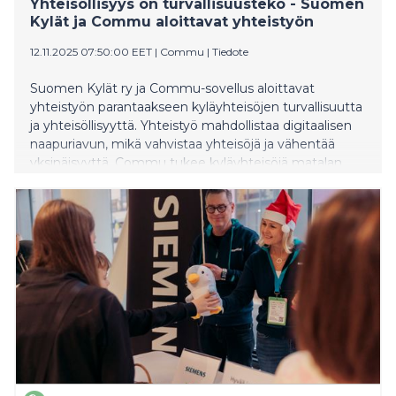
Yhteisöllisyys on turvallisuusteko - Suomen
Kylät ja Commu aloittavat yhteistyön
12.11.2025 07:50:00 EET
|
Commu
|
Tiedote
Suomen Kylät ry ja Commu-sovellus aloittavat
yhteistyön parantaakseen kyläyhteisöjen turvallisuutta
ja yhteisöllisyyttä. Yhteistyö mahdollistaa digitaalisen
naapuriavun, mikä vahvistaa yhteisöjä ja vähentää
yksinäisyyttä. Commu tukee kyläyhteisöjä matalan
kynnyksen välineenä, joka helpottaa avun tarjoamista
ja pyytämistä turvallisesti.