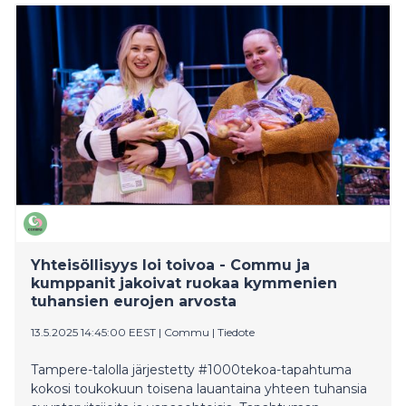
tarinaa.
Yhteisöllisyys loi toivoa - Commu ja
kumppanit jakoivat ruokaa kymmenien
tuhansien eurojen arvosta
13.5.2025 14:45:00 EEST
|
Commu
|
Tiedote
Tampere-talolla järjestetty #1000tekoa-tapahtuma
kokosi toukokuun toisena lauantaina yhteen tuhansia