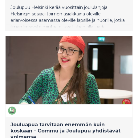
Joulupuu Helsinki kerää vuosittain joululahjoja
Helsingin sosiaalitoimen asiakkaina oleville
eriarvoisessa asemassa oleville lapsille ja nuorille, jotka
ilman keräystoimintaa olisivat uhan alla jäädä
kokonaan ilman joululahjaa. Joulupuu Helsinki -keräys
on järjestetty vuodesta 2003 alkaen ja viimeiset pari
vuotta sen on järjestänyt Nuorten turvatalo Helsinki.
Keräys kerää vuosittain lahjan jopa n. 10 000
helsinkiläiselle lapselle ja nuorelle. Tänä vuonna
Helsingin Joulupuu-keräys toteutetaan
poikkeuksellisella tavalla. Aiemmin Helsingin
kaupungin sotepe-toimiala kartoitti lahjansaajat ja jakoi
kerätyt lahjat heille. Tänä vuonna Helsingin kaupungilla
ei kuitenkaan ole resursseja järjestää lahjojen jakoa
virkatyön ohella, joten keräys oli vaarassa kokonaan
peruuntua. Joulupuu ja Suomen suurin auttamisen
sovellus Commu aloittavat yhteistyön tilanteessa,
jossa avun tarve on suurempi kuin koskaan. Ilman
laajaa yhteisön panosta monen jouluaatto on vaarassa
Jouluapua tarvitaan enemmän kuin
jäädä tyhjäksi.
koskaan - Commu ja Joulupuu yhdistävät
voimansa