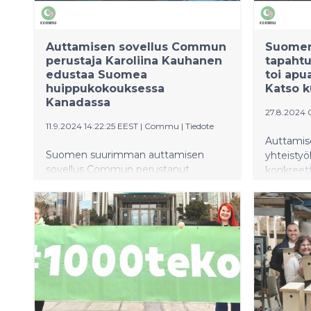
Auttamisen sovellus Commun
Suomen
perustaja Karoliina Kauhanen
tapaht
edustaa Suomea
toi apu
huippukokouksessa
Katso k
Kanadassa
27.8.2024 
11.9.2024 14:22:25 EEST
|
Commu
|
Tiedote
Auttamis
Suomen suurimman auttamisen
yhteistyö
sovellus Commun perustanut
konkreett
Karoliina Kauhanen edustaa ensi
Logomossa
viikolla Suomea One Young World-
turkulaisi
huippukokouksessa Kanadassa.
tapahtuma
Kanadan pääministeri Justin Trudeau
ruokaa, t
kommentoi konferenssin olevan
lounasta 
vertaansa vailla oleva verkosto
saman kat
edistyksellisiä nuoria johtajia joka
tapahtuma
maailman kolkasta.
lapsiperhe
ukrainala