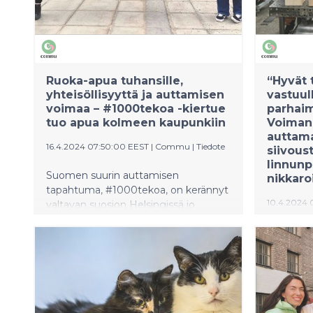
muuttane
Ruoka-apua tuhansille,
“Hyvät 
yhteisöllisyyttä ja auttamisen
vastuul
voimaa – #1000tekoa -kiertue
parhaim
tuo apua kolmeen kaupunkiin
Voiman 
auttama
16.4.2024 07:50:00 EEST
|
Commu
|
Tiedote
siivoust
linnunp
Suomen suurin auttamisen
nikkaro
tapahtuma, #1000tekoa, on kerännyt
10.4.2024 
valtavan suosion Helsingissä jo
kahden vuoden ajan. Tänä vuonna
Energiay
tapahtuman vaikutus laajenee, kun
henkilöst
hyviä tekoja tehdään myös
lähiyhtei
Tampereella ja Turussa. #1000tekoa
aikana yli 
on ainutlaatuinen yhteinen ponnistus,
Töölönlahd
joka tuo yhteen yhdistykset, yritykset
vietti ai
ja kaupungit tekemään hyvää.