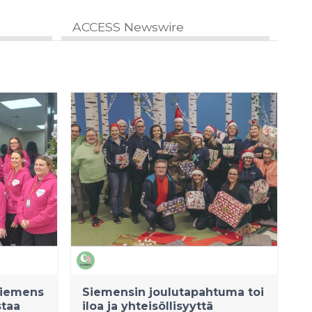
ACCESS Newswire
 Siemens
Siemensin joulutapahtuma toi
staa
iloa ja yhteisöllisyyttä