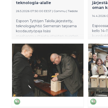
teknologia-alalle
järjestä
oman k
26.5.2026 07:50:00 EEST
|
Commu
|
Tiedote
14.4.2026 
Espoon Tyttöjen Talolla järjestetty,
Espoossa 
teknologiayhtiö Siemensin tarjoama
kello 14–
koodaustyöpaja lisäsi
kuppikakk
maahanmuuttajataustaisten nuorten
ja nuoret
naisten kiinnostusta teknologia-alaa
tutustu
kohtaan. 88 prosenttia osallistujista
rennossa
kertoo koodaamisen kiinnostavan
ympärist
heitä nyt enemmän kuin ennen
Espoon Ty
tapahtumaa.