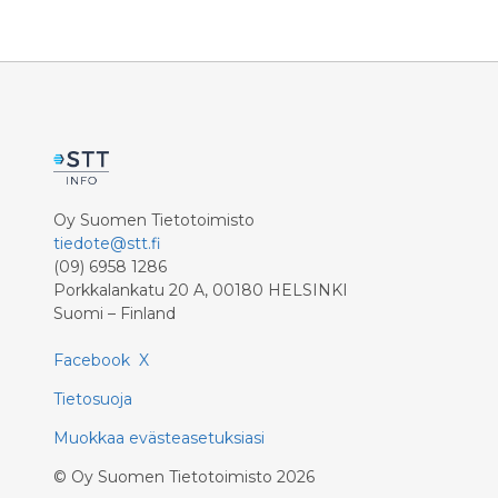
useamman vuoden ajan. Nyt Loimua,
Kissakoti Kattila ja auttamisen
sovellus Commu järjestävät suuren
keräyksen löytökissojen hyväksi
Hämeenlinnassa.
Oy Suomen Tietotoimisto
tiedote@stt.fi
(09) 6958 1286
Porkkalankatu 20 A, 00180 HELSINKI
Suomi – Finland
Facebook
X
Tietosuoja
Muokkaa evästeasetuksiasi
©
Oy Suomen Tietotoimisto
2026