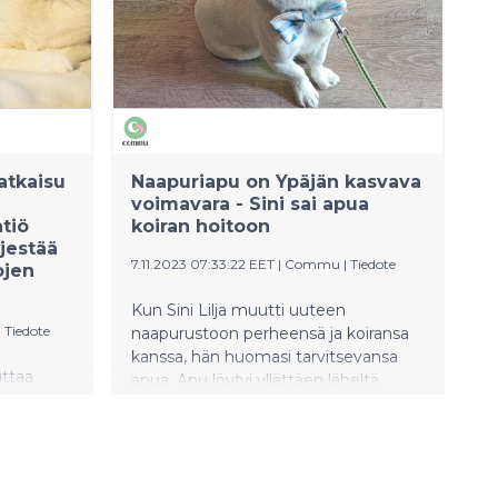
sekä eläimiä. Yritysvapaaehtoisuus on
konkreettinen tukea paikallisia
yhteisöjä ja tehdä tekoja hyvän asian
puolesta.
atkaisu
Naapuriapu on Ypäjän kasvava
voimavara - Sini sai apua
tiö
koiran hoitoon
jestää
7.11.2023 07:33:22 EET
|
Commu
|
Tiedote
ojen
Kun Sini Lilja muutti uuteen
|
Tiedote
naapurustoon perheensä ja koiransa
kanssa, hän huomasi tarvitsevansa
uttaa
apua. Apu löytyi yllättäen läheltä,
samasta rappukäytävästä!
n auttaa
Loimua,
en