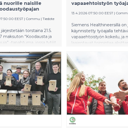
ä nuorille naisille
vapaaehtoistyön työaja
oodaustyöpajan
13.4.2026 07:50:00 EEST
|
Comm
07:50:00 EEST
|
Commu
|
Tiedote
Siemens Healthineersillä on 
järjestetään torstaina 21.5.
käynnistetty työajalla tehtä
17 maksuton “Koodausta ja
vapaaehtoistyön kokeilu, ja 
uja” -tapahtuma, jossa tytöt
laajentavat toimintaa aloitta
 naiset pääsevät
yhteistyön auttamisen tor
maan koodaamiseen
kanssa. Tavoitteena on tuod
 ja kannustavassa
vapaaehtoistyö osaksi työnt
össä. Tapahtuma pidetään
arkea. Yhteistyö tarjoaa konk
ttöjen Talolla.
mahdollisuuksia osallistua
yhteiskunnalliseen hyvään työ
vahvistaa samalla työn
merkityksellisyyttä, yhteisölli
yrityksen vastuullisuustyötä.