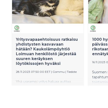
Hoivakoti
linnunpö
löytyivä
Yritysvapaaehtoisuus ratkaisu
1000 h
yhdistysten kasvavaan
päiväss
hätään? Kaukolämpöyhtiö
rikotaa
Loimuan henkilöstö järjestää
ennätyk
suuren keräyksen
16.11.2023 
löytökissojen hyväksi
28.11.2023 07:50:00 EET
|
Commu
|
Tiedote
Suomen s
tapahtuma
Yhä useampi yritys haluaa auttaa
toistamis
konkreettisesti alueensa yhdistyksiä
25.11.202
tarjoamalla henkilöstölleen
Tapahtuma
mahdollisuuden auttaa työajalla.
ruokaa ja
Yritysvapaaehtoisuus on ollut
lounasta a
kaukolämpöyhtiö Loimuan arkea jo