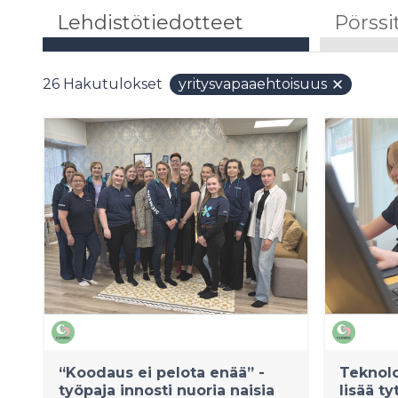
Lehdistötiedotteet
Pörssi
26
Hakutulokset
yritysvapaaehtoisuus
“Koodaus ei pelota enää” -
Teknolo
työpaja innosti nuoria naisia
lisää t