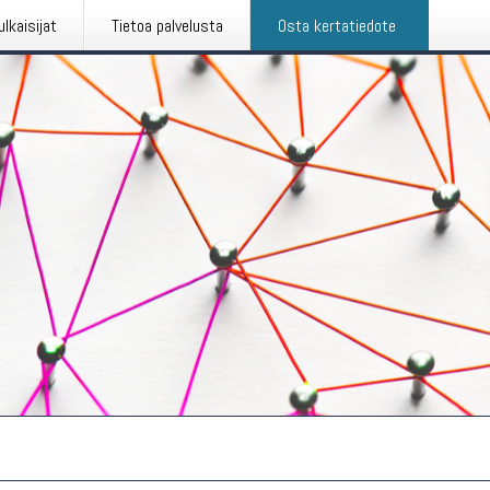
ulkaisijat
Tietoa palvelusta
Osta kertatiedote