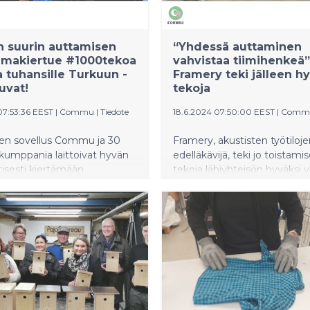
 suurin auttamisen
“Yhdessä auttaminen
umakiertue #1000tekoa
vahvistaa tiimihenkeä”
a tuhansille Turkuun -
Framery teki jälleen hy
uvat!
tekoja
07:53:36 EEST
|
Commu
|
Tiedote
18.6.2024 07:50:00 EEST
|
Comm
en sovellus Commu ja 30
Framery, akustisten työtiloj
kumppania laittoivat hyvän
edelläkävijä, teki jo toistami
isesti kiertämään
tekoja lähiyhteisön hyväksi 
 ja jakoivat apua tuhansille
Tamperetta. Yhtiön työnteki
lle. #1000tekoa -
jalkautuivat ympäri kaupun
ssa jaettiin 1000 kassillista
muassa auttamaan ikäihmisi
arjottiin 500 maksutonta
nikkaroimaan linnunpönttöjä
ja tuotiin apua ja tukea
luovuttamaan verta ja siiv
on alle. Yhteisölliseen
lähialueita roskista.
an osallistui paljon
itä, eläkeläisiä, opiskelijoita,
isia perheitä ja maahan