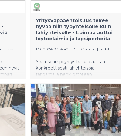
merkittävä tunnustus yrityksille, jotka
toimivat aidosti yhteisen hyvän
puolesta. Merkin myöntää Suomen
Yritysvapaaehtoisuus tekee
suurin auttamisen sovellus Commu.
 -
hyvää niin työyhteisölle kuin
viä
lähiyhteisölle - Loimua auttoi
löytöeläimiä ja lapsiperheitä
u
|
Tiedote
13.6.2024 07:14:42 EEST
|
Commu
|
Tiedote
en
Yhä useampi yritys haluaa auttaa
seen hyviä
konkreettisesti lähiyhteisöjä
ympäri
tarjoamalla henkilöstölleen
jät
mahdollisuuden tehdä
kia muun
vapaaehtoistyötä työajalla.
ä,
Kaukolämpöyhtiö Loimua jatkoi
,
aktiivista panostustaan lähiyhteisöjen
oamaan
hyväksi järjestämällä hyvien tekojen
tempauksen Hämeenlinnassa.
Loimuan tiimit järjestivät paikallisille
lapsiperheille metsäkylvyn yhdessä
Parasta Lapsille ry:n kanssa sekä