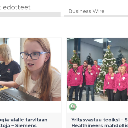
tiedotteet
Business Wire
gia-alalle tarvitaan
Yritysvastuu teoiksi -
yttöjä – Siemens
Healthineers mahdolli