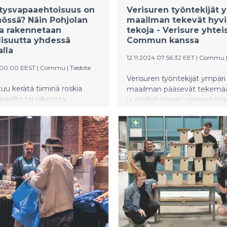
itysvapaaehtoisuus on
Verisuren työntekijät 
össä? Näin Pohjolan
maailman tekevät hyvi
a rakennetaan
tekoja - Verisure yhte
lisuutta yhdessä
Commun kanssa
lla
12.11.2024 07:56:32 EET
|
Commu
1:00:00 EEST
|
Commu
|
Tiedote
Verisuren työntekijät ympäri
tuu kerätä tiiminä roskia
maailman pääsevät tekemä
areelta tai rakentaa
ja osallistumaan vapaaehtoi
ttö toimitusjohtajan
työpäiviensä aikana marrask
ohjolan Voimalla
2024. Suomessa hyvien tek
paaehtoisuus on enemmän
kumppanina toimii auttami
ttäisiä tempauksia.
sovellus Commu.
sta on tullut osa
ön arkea,
suustoimintaa ja yhteistä