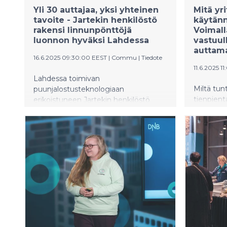
Yli 30 auttajaa, yksi yhteinen
Mitä yr
tavoite - Jartekin henkilöstö
käytänn
rakensi linnunpönttöjä
Voimall
luonnon hyväksi Lahdessa
vastuul
auttama
16.6.2025 09:30:00 EEST
|
Commu
|
Tiedote
11.6.2025 1
Lahdessa toimivan
Miltä tun
puunjalostusteknologiaan
tienpient
erikoistuneen Jartekin henkilöstö
linnunpön
vietti tyky-päivää hieman eri tavalla.
kanssa? P
Henkilöstö jalkautui konkreettiseen
yritysva
tekemiseen luonnon ja yhteisön
kuin yksi
hyväksi. Yrityksen henkilöstö osallistui
Auttamise
hyvän mielen tempaukseen, jossa
työyhteis
rakennettiin yhdessä linnunpönttöjä
vastuulli
paikallisen lintukunnan hyväksi.
tarinaa.