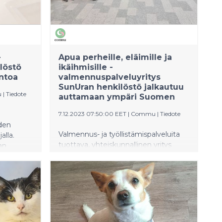
auttoivat löytöeläimiä järjestämällä
siivoustalkoot Rengossa
Hämeenlinnan seudun
eläinsuojeluyhdistyksessä.
-
Apua perheille, eläimille ja
löstö
ikäihmisille -
ontoa
valmennuspalveluyritys
SunUran henkilöstö jalkautuu
u
|
Tiedote
auttamaan ympäri Suomen
7.12.2023 07:50:00 EET
|
Commu
|
Tiedote
den
Valmennus- ja työllistämispalveluita
alla.
tuottava, yhteiskunnallinen yritys
an
SunUra järjestää suuren auttamisen
aan
tempauksen ympäri Suomen
yhdessä Commun kanssa perjantaina
i hyviä
15.12. Yrityksen henkilöstö jalkautuu
Tampereella, Helsingissä, Lahdessa ja
lun
Hämeenlinnassa auttamaan
vähävaraisia, ikäihmisiä, lapsiperheitä