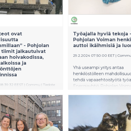
ita.
teot ovat
Työajalla hyviä tekoja 
lisuutta
Pohjolan Voiman henki
millaan” - Pohjolan
auttoi ikäihmisiä ja lu
tiimit jalkautuivat
29.2.2024 07:50:00 EET
|
Comm
an hoivakodissa,
alkoissa ja
Yhä useampi yritys antaa
önttöjen
henkilöstölleen mahdollisuu
innissa
tehdä vapaaehtoistyötä työaj
08:39:32 EEST
|
Commu
|
Tiedote
Energiayhtiö Pohjolan Voim
henkilöstö jalkautui auttam
htiö Pohjolan Voiman
lähiyhteisöjään Oulussa.
ö jalkautui auttamaan
Kymmenkunta tiimiläistä tek
söjään Helsingissä. Päivän
tekoja niin ikäihmisten kuin
20 tiimiläistä siivosi
kierrätyksen ja luonnonsuoje
en puistoja ja rantareittejä,
parissa.
kaa ikäihmisten luona