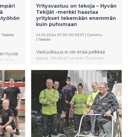
ympäri
Yritysvastuu on tekoja – Hyvän
ä
Tekijät -merkki haastaa
istyöhön
yritykset tekemään enemmän
kuin puhumaan
|
Tiedote
24.10.2024 07:30:00 EEST
|
Commu
|
Tiedote
Vastuullisuus ei ole enää pelkkää
än hyvää
dataa. Yritykset ympäri Suomen
styöhön
rakentavat konkreettisten hyvien
uussa
tekojen kautta kestävämpää
ojen
tulevaisuutta. Hyvän Tekijät -
sen
vastuullisuusmerkin saanut yritys
sitoutuu auttamaan lähiyhteisöjään
mitattavilla ja yhteisöllisillä teoilla.
Merkki myönnetään yrityksille, jotka
osoittavat aktiivisuutta ja
vastuullisuutta esimerkiksi
hyväntekeväisyyden,
vapaaehtoistyön ja ympäristötekojen
kautta. Hyvän Tekijät -merkki on