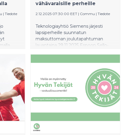
lla
vähävaraisille perheille
u
|
Tiedote
2.12.2025 07:30:00 EET
|
Commu
|
Tiedote
jo
Teknologiayhtiö Siemens järjesti
vän
lapsiperheille suunnatun
nyt
maksuttoman joulutapahtuman
malla
lauantaina 29.11.2025 Espoon Sello-
i Commun
kauppakeskuksessa. Tapahtuma toi
a
perheet yhteen rauhoittumaan joulun
ekijöiden
kiireiden keskellä ja nauttimaan
reettisia
lämpimästä yhdessäolosta.
Tapahtuma toteutettiin yhteistyössä
ajalla ja
auttamisen sovellus Commun kanssa,
jonka kautta apua tarvitsevat perheet
syyttä ja
löydettiin.