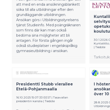
ökningen 
att med en enda ansökningsblankett
produkti
söka till alla utbildningar efter den
nyheter f
grundläggande utbildningen.
Kuntali
där föret
Ansökan görs i Utbildningsstyrelsens
selvity
på arbet
tjänst Studieinfo. Med poängräknaren
opetuks
som finns där kan man också
koulut
bedöma sina möjligheter att bli
30.1.2026 
antagen. För första gången ingår
Kuntaliitt
också studieplatser i engelskspråkig
|
Tiedote
gymnasieutbildning i ansökan.
Tarkoituk
tilanteisi
ei riitä o
”Meidän o
yksikään 
koulutusj
Presidentti Stubb vierailee
I höst
väliinputo
Etelä-Pohjanmaalla
ansökan
toimintaky
över 10
16.10.2025 15:07:33 EEST
|
Tasavallan
tutkintota
presidentin kanslia
|
Tiedote
28.8.2025
Kuntoutta
Utbildnings
haemme ko