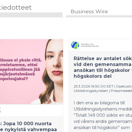
tiedotteet
Business Wire
Rättelse av antalet sö
vid den gemensamma
ansökan till högskolor 
högskolors del
25.3.2026 16:50:00 EET
|
Opetushal
Utbildningsstyrelsen
|
Pressmedde
I den ena av bilagorna till
Utbildningsstyrelsens medd
”Totalt 149 000 sökte en stu
vid vårens andra gemensa
s: Jopa 10 000 nuorta
ansökan till högskolor” som
ee nykyistä vahvempaa