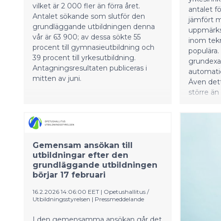
toimintaky
vilket är 2 000 fler än förra året.
antalet 
tutkintota
Antalet sökande som slutför den
jämfört m
grundläggande utbildningen denna
uppmärks
vår är 63 900; av dessa sökte 55
inom tek
procent till gymnasieutbildning och
populära. 
39 procent till yrkesutbildning.
grundexa
Antagningsresultaten publiceras i
automati
mitten av juni.
Även dett
större än
Också g
fordonsb
väckte i
i den g
mest bet
Gemensam ansökan till
inom gru
utbildningar efter den
grundläggande utbildningen
produktio
börjar 17 februari
förstaha
fördubbla
16.2.2026 14:06:00 EET
|
Opetushallitus /
Vamias r
Utbildningsstyrelsen
|
Pressmeddelande
konstater
utbildning
I den gemensamma ansökan går det