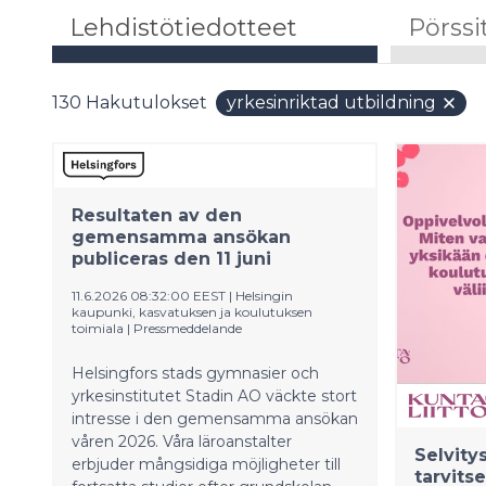
Lehdistötiedotteet
Pörssi
130
Hakutulokset
yrkesinriktad utbildning
Resultaten av den
gemensamma ansökan
publiceras den 11 juni
11.6.2026 08:32:00 EEST
|
Helsingin
kaupunki, kasvatuksen ja koulutuksen
toimiala
|
Pressmeddelande
Helsingfors stads gymnasier och
yrkesinstitutet Stadin AO väckte stort
intresse i den gemensamma ansökan
våren 2026. Våra läroanstalter
Selvity
erbjuder mångsidiga möjligheter till
tarvits