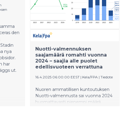
n
ksen
nsamma
ceras den
t
 Stadin
Nuotti-valmennuksen
na nya
saajamäärä romahti vuonna
bbsidor.
2024 – saajia alle puolet
 har
edellisvuoteen verrattuna
läggs ut.
16.4.2025 06:00:00 EEST
|
Kela/FPA
|
Tiedote
Nuoren ammatillisen kuntoutuksen
Nuotti-valmennusta sai vuonna 2024
huomattavasti pienempi määrä
nuoria kuin aiempina vuosina.
Saajamäärä kääntyi jyrkkään laskuun
jo loppuvuonna 2023 tehtyjen
kohderyhmän täsmennysten
seurauksena. Nyt on tärkeää seurata,