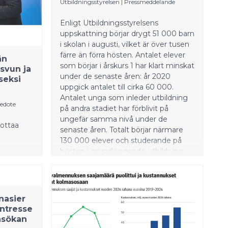
Utbildningsstyrelsen
|
Pressmeddelande
presidentti Stubb vierailee Kuopiossa.
Päivä käynnistyy Pelastusopistolta,
Enligt Utbildningsstyrelsens
jossa ohjelmassa on muun muassa
uppskattning börjar drygt 51 000 barn
tapaaminen opiskelijoiden kanssa
i skolan i augusti, vilket är över tusen
sekä pe
färre än förra hösten. Antalet elever
än
som börjar i årskurs 1 har klart minskat
asvun ja
under de senaste åren: år 2020
seksi
uppgick antalet till cirka 60 000.
Antalet unga som inleder utbildning
iedote
på andra stadiet har förblivit på
ungefär samma nivå under de
ottaa
senaste åren. Totalt börjar närmare
130 000 elever och studerande på
hösten i grundläggande utbildning,
i
gymnasieutbildning eller utbildning
kasvuun ja
som leder till yrkesinriktad
grundexamen.
nasier
intresse
nsökan