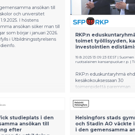
yhteistyömalleja nuorten
gemensamma ansökan till
toteaa Kuntaliiton
kolor och universitet
antuntija Ilkka Eronen.
11.9.2025. I höstens
ma ansökan söker man till
gar som börjar i januari 2026.
RKP:n eduskuntaryhm
fylls i Utbildningsstyrelsens
toimet työllisyyden, k
dieinfo.
investointien edistämi
19.8.2025 13:09:23 EEST
|
Suomen
ruotsalainen kansanpuolue r.p.
|
T
RKP:n eduskuntaryhmä ehd
kesäkokouksessaan 30
toimenpidettä paremman
kilpailukyvyn saavuttamiseks
panostamalla työllisyyteen, 
investointeihin.
fick studieplats i den
Helsingfors stads gym
amma ansökan till
och Stadin AO väckte 
ing efter
i den gemensamma a