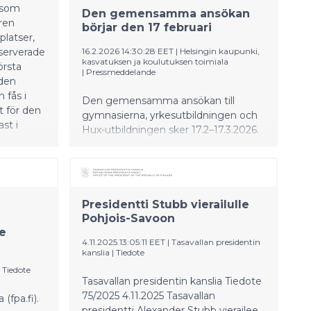
 som
Den gemensamma ansökan
ren
börjar den 17 februari
platser,
eserverade
16.2.2026 14:30:28 EET
|
Helsingin kaupunki,
kasvatuksen ja koulutuksen toimiala
örsta
|
Pressmeddelande
 den
 fås i
Den gemensamma ansökan till
t för den
gymnasierna, yrkesutbildningen och
st i
Hux-utbildningen sker 17.2–17.3.2026.
Helsingfors stads gymnasier,
Yrkesinstitutet Prakticum och det
finskspråkiga yrkesinstitutet Stadin
ammattiopisto (Stadin AO) erbjuder
en mängd studiealternativ efter
Presidentti Stubb vierailulle
grundskolan.
Pohjois-Savoon
e
4.11.2025 13:05:11 EET
|
Tasavallan presidentin
kanslia
|
Tiedote
|
Tiedote
Tasavallan presidentin kanslia Tiedote
75/2025 4.11.2025 Tasavallan
fpa.fi).
presidentti Alexander Stubb vierailee