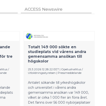
ACCESS Newswire
kande
Totalt 149 000 sökte en
studieplats vid vårens andra
för tre
gemensamma ansökan till
högskolor
litus /
25.3.2026 12:28:22 EET
|
Opetushallitus /
lande
Utbildningsstyrelsen
|
Pressmeddelande
Antalet sökande till yrkeshögskolor
elande
och universitet i vårens andra
dieplats
gemensamma ansökan var 149 000,
mma
vilket är cirka 1 000 fler än förra året.
Det fanns över 56 000 nybörjarplatser