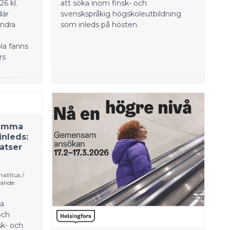
6 kl.
att söka inom finsk- och
där
svenskspråkig högskoleutbildning
andra
som inleds på hösten.
la fanns
rs
Hämeen
el. Vi ber
 och
t på nytt
samma
inleds:
atser
allitus /
lande
a
och
sk- och