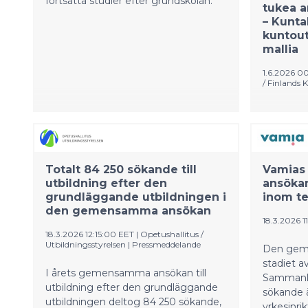
fortsatta studier efter grundskolan.
tukea a
– Kuntal
kuntou
mallia
1.6.2026 0
/ Finland
Kuntaliit
joka kym
koulutukse
nykyistä 
Totalt 84 250 sökande till
selvitäks
Vamia
utbildning efter den
ansökan
nuorista 
grundläggande utbildningen i
inom te
eivät kyk
den gemensamma ansökan
koulutuk
18.3.2026 1
saa tarvi
18.3.2026 12:15:00 EET
|
Opetushallitus /
palveluja
Utbildningsstyrelsen
|
Pressmeddelande
Den geme
oikea-aika
stadiet a
kuntoutta
I årets gemensamma ansökan till
Sammanla
ammatilli
utbildning efter den grundläggande
sökande ä
Tarkoituk
utbildningen deltog 84 250 sökande,
yrkesinr