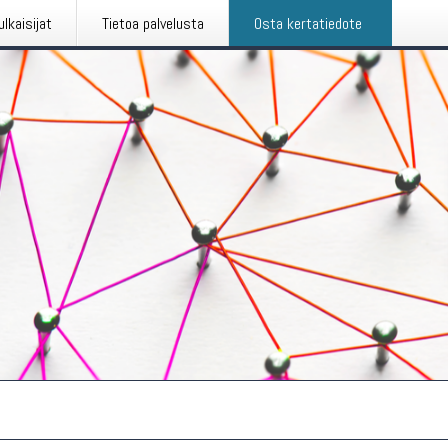
ulkaisijat
Tietoa palvelusta
Osta kertatiedote