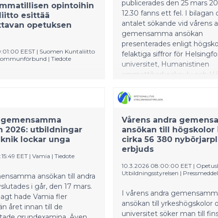
publicerades den 25 mars 202
mmatillisen opintoihin
12.30 fanns ett fel. I bilagan 
iitto esittää
antalet sökande vid vårens 
ttavan opetuksen
gemensamma ansökan
presenterades enligt högsko
0:01:00 EEST
|
Suomen Kuntaliitto
felaktiga siffror för Helsingfo
s Kommunförbund
|
Tiedote
universitet, Humanistinen
ammattikorkeakoulu och 
on selvityksen mukaan jopa
ammattikorkeakoulu. Själva
menes ammatillisen
meddelandet innehöll inget f
n nuori opiskelija tarvitsisi
om ursäkt för det inträffade
laajempaa tukea
distribuerar här meddelande
een oppivelvollisuudesta. Osa
s gemensamma
Vårens andra gemen
med korrigerad bilaga.
 2026: utbildningar
ansökan till högskolor 
jää tilanteeseen, jossa he
knik lockar unga
cirka 56 380 nybörjarpl
ene osallistumaan
erbjuds
seen, mutta eivät myöskään
1:15:49 EET
|
Vamia
|
Tiedote
tsemiaan kuntouttavia
10.3.2026 08:00:00 EET
|
Opetush
 tai hyvinvointialueiden tukea
Utbildningsstyrelsen
|
Pressmedde
nsamma ansökan till andra
isesti. Kuntaliitto esittää
vslutades i går, den 17 mars.
van opetuksen mallia osaksi
I vårens andra gemensamm
gt hade Vamia fler
sta koulutusta.
ansökan till yrkeshögskolor 
n året innan till de
sena on tukea nuoria, joiden
universitet söker man till fin
iktade grundexamina. Även