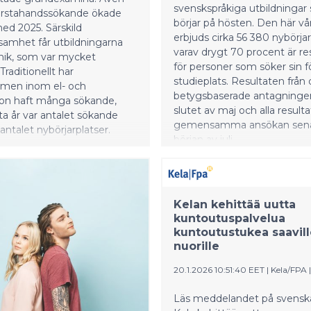
ky ei tilapäisesti riitä
svenskspråkiga utbildningar
förstahandssökande ökade
voitteisiin opintoihin.
börjar på hösten. Den här vå
ed 2025. Särskild
erbjuds cirka 56 380 nybörjar
amhet får utbildningarna
varav drygt 70 procent är r
nik, som var mycket
för personer som söker sin f
Traditionellt har
studieplats. Resultaten från
men inom el- och
betygsbaserade antagningen
on haft många sökande,
slutet av maj och alla resulta
a år var antalet sökande
gemensamma ansökan sena
 antalet nybörjarplatser.
början av juli.
rundexamen inom
ranschen och husteknik
ntresse bland dem som sökte
emensamma ansökan. Den
ydande ökningen har skett
Kelan kehittää uutta
ndexamen i maskin- och
kuntoutuspalvelua
nsteknik: antalet
kuntoutustukea saavill
nuorille
ndssökande har nästan
ts jämfört med tidigare år.
20.1.2026 10:51:40 EET
|
Kela/FPA
ektor Åsa Stenbacka
ar att intresset för tekniska
Läs meddelandet på svenska (
ar, och särskilt den kraftiga