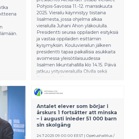
Pohjois-Savossa 11.-12. marraskuuta
otka
2025. Vierailu käynnistyy tiistaina
oitteena
Iisalmesta, jossa ohjelma alkaa
vierailulla Juhani Ahon yläkoululla.
en
Presidentti seuraa oppilaiden esityksiä
öelämään.
ja vastaa oppilaiden esittämiin
kysymyksiin. Kouluvierailun jälkeen
presidentti tapaa paikallisia asukkaita
avoimessa yleisötilaisuudessa
Iisalmen liikuntahallilla klo 14.15. Päivä
jatkuu yritysvierailuilla Olvilla sekä
Ponssella. Olvi on iisalmelainen
panimoyhtiö, jonka juuret ulottuvat
vuoteen 1878. Ponssen kehittämät
puunkorjuuratkaisut ovat käytössä eri
puolilla maailmaa. Metsäkoneita
Antalet elever som börjar i
valmistavan Ponssen tehdas sijaitsee
årskurs 1 fortsätter att minska
Iisalmen lähistöllä Vieremällä.
– i augusti inleder 51 000 barn
Vierailujen aikana presidentti tapaa
sin skolgång
yritysten henkilöstöä sekä tutustuu
24.7.2025 09:00:00 EEST
|
Opetushallitus /
tuotantotiloihin. Keskiviikkona