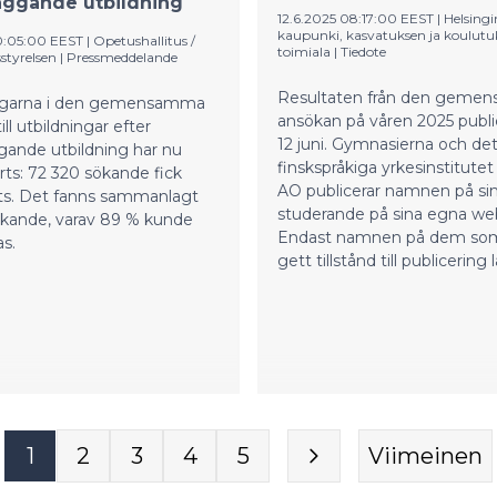
äggande utbildning
12.6.2025 08:17:00 EEST
|
Helsingi
kaupunki, kasvatuksen ja koulutu
10:05:00 EEST
|
Opetushallitus /
toimiala
|
Tiedote
styrelsen
|
Pressmeddelande
Resultaten från den geme
ngarna i den gemensamma
ansökan på våren 2025 publi
ll utbildningar efter
12 juni. Gymnasierna och de
gande utbildning har nu
finskspråkiga yrkesinstitutet
ts: 72 320 sökande fick
AO publicerar namnen på si
ats. Det fanns sammanlagt
studerande på sina egna we
ökande, varav 89 % kunde
Endast namnen på dem som
s.
gett tillstånd till publicering 
1
2
3
4
5
Viimeinen