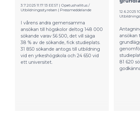
grundl
3.7.2025 11:17:13 EEST
|
Opetushallitus /
presidenttipari perehtyy kone- ja
Utbildningsstyrelsen
|
Pressmeddelande
12.6.2025 
tuotantotekniikan opetukseen sekä
Utbildnings
tapaa ammatillisen koulutuksen
I vårens andra gemensamma
opiskelijoita. Lisäksi vierailun aikana
Antagni
ansökan till högskolor deltog 148 000
presidentin puoliso Suzanne Innes-
ansökan ti
sökande varav 56 500, det vill säga
Stubb ja Ukrainasta Suomeen
grundläg
38 % av de sökande, fick studieplats.
muuttaneet Sedun opiskelijat
genomför
31 850 sökande antogs till utbildning
tapaavat iltapäiväkahvill
studiepl
vid en yrkeshögskola och 24 650 vid
81 620 s
ett universitet.
godkänna