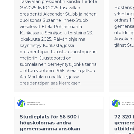
Tasavallan presidentin kanslia Tiedote
toimivia 
Höstens 
69/2025 16.10.2025 Tasavallan
tueksi”, 
yrkeshögs
presidentti Alexander Stubb ja hänen
erityisasi
ordnas 1-
puolisonsa Suzanne Innes-Stubb
gemensam
vierailevat Etelä-Pohjanmaalla
utbildnin
Kurikassa ja Seinäjoella torstaina 23.
Ansökan i
lokakuuta 2025. Päivän ohjelma
tjänst Stu
käynnistyy Kurikasta, jossa
presidenttipari tutustuu Juustoportin
meijeriin. Juustoportti on
suomalainen perheyritys, jonka tarina
ulottuu vuoteen 1966. Vierailu jatkuu
Ala-Marttilan maatilalle, jossa
presidenttipari saa kierroksen
lypsykarjanavettaan ja tilan
biokaasulaitokselle. Ohjelmassa on
myös vierailu Tuiskulan alakoulussa,
jossa presidenttipari tapaa oppilaita ja
koulun henkilökuntaa sekä seuraa
Studieplats för 56 500 i
72 320 
oppilaiden esityksiä. Iltapäivällä
högskolornas andra
gemens
presidenttipari siirtyy Seinäjoelle.
gemensamma ansökan
utbildn
Koulutuskuntayhtymä Sedussa