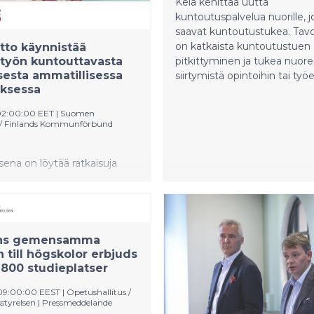
Kela kehittää uutta
av sökande till maskin- och
kuntoutuspalvelua nuorille, j
onsteknik, är mycket goda
saavat kuntoutustukea. Tav
ör regionens energikluster,
on katkaista kuntoutustuen
itto käynnistää
agen kontinuerligt har brist
styön kuntouttavasta
pitkittyminen ja tukea nuor
skraft. Därmed kan Vam
esta ammatillisessa
siirtymistä opintoihin tai ty
uksessa
02:00:00 EET
|
Suomen
o / Finlands Kommunförbund
sena on löytää ratkaisuja
in, joissa nuoren toimintakyky
pintojen suorittamiseen.
n varmistettava, ettei
nuori jää
ärjestelmässä
ens gemensamma
ajaksi silloin, kun
 till högskolor erbjuds
ky ei riitä
 800 studieplatser
voitteisiin opintoihin.
 09:00:00 EEST
|
Opetushallitus /
van opetuksen selvityksellä
styrelsen
|
Pressmeddelande
nkreettisia ratkaisuja ja