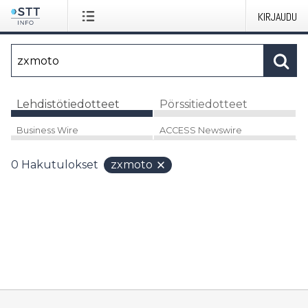
KIRJAUDU
Lehdistötiedotteet
Pörssitiedotteet
Business Wire
ACCESS Newswire
0
Hakutulokset
zxmoto