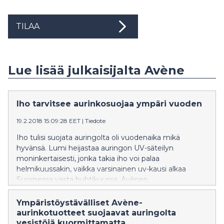
TILAA
Lue lisää julkaisijalta Avène
Iho tarvitsee aurinkosuojaa ympäri vuoden
19.2.2018 15:09:28 EET
|
Tiedote
Iho tulisi suojata auringolta oli vuodenaika mikä
hyvänsä. Lumi heijastaa auringon UV-säteilyn
moninkertaisesti, jonka takia iho voi palaa
helmikuussakin, vaikka varsinainen uv-kausi alkaa
Suomessa vasta huhtikuussa. Avènen
aurinkotuotevalikoimassa on kaikille ihotyypeille sopivia
tuotteita, jotka auttavat suojaamaan herkkääkin ihoa
Ympäristöystävälliset Avène-
myös talvisissa olosuhteissa.
aurinkotuotteet suojaavat auringolta
vesistöjä kuormittamatta