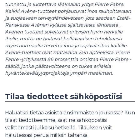
tunnettu ja luotettava lääkealan yritys Pierre Fabre.
Kaikki Avène-tuotteet pohjautuvat ihoa rauhoittavaan
ja suojaavaan terveyslähdeveteen, jota saadaan Etelä-
Ranskassa Avènen kylässä sijaitsevasta lähteestä .
Avènen tuotteet soveltuvat erityisen hyvin herkälle
iholle, mutta ne hoitavat hellävaraisen tehokkaasti
myös normaalia tervettä ihoa ja sopivat siten kaikille.
Avène-tuotteet ovat saatavana vain apteekista.
Pierre
Fabre -yrityksestä 86 prosenttia omistaa Pierre Fabre -
säätiö, jonka päätavoitteena on tukea erilaisia
hyväntekeväisyysprojekteja ympäri maailman.
Tilaa tiedotteet sähköpostiisi
Haluatko tietää asioista ensimmäisten joukossa? Kun
tilaat tiedotteemme, saat ne sähköpostiisi
välittömästi julkaisuhetkellä. Tilauksen voit
halutessasi perua milloin tahansa.