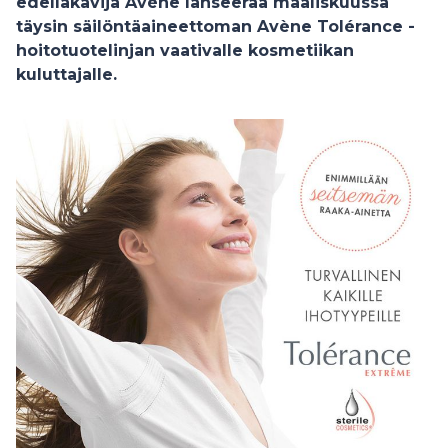
edelläkävijä Avène lanseeraa maaliskuussa
täysin säilöntäaineettoman Avène Tolérance -
hoitotuotelinjan vaativalle kosmetiikan
kuluttajalle.