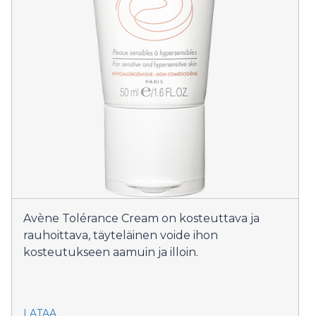
Avène Tolérance Cream on kosteuttava ja
rauhoittava, täyteläinen voide ihon
kosteutukseen aamuin ja illoin.
LATAA