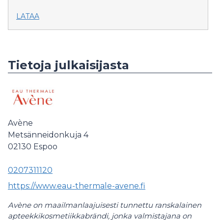
LATAA
Tietoja julkaisijasta
Avène
Metsänneidonkuja 4
02130
Espoo
0207311120
https://www.eau-thermale-avene.fi
Avène on maailmanlaajuisesti tunnettu ranskalainen
apteekkikosmetiikkabrändi,
jonka valmistajana on