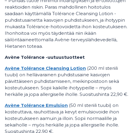
– Puhdas tuote minimoi ihoärsytyksen ja ei-toivottujen
reaktioiden riskin. Paras mahdollinen hoitotulos
saadaan käyttämällä Tolérance Cleansing Lotion -
puhdistusainetta kasvojen puhdistukseen, ja ihotyypin
mukaista Tolérance-hoitovoidetta ihon kosteutukseen.
Ihonhoitoa voi myös täydentää niin ikään
säilöntäaineettomalla Avène-terveyslähdevedellä,
Hietanen toteaa.
Avène Tolérance -uutuustuotteet
Avène Tolérance Cleansing Lotion
(200 ml steriili
tuubi) on hellävarainen puhdistusaine kasvojen
päivittäiseen puhdistamiseen, meikinpoistoon sekä
kosteutukseen. Sopii kaikille ihotyypeille – myös
herkälle ja jopa allergiselle iholle. Suositushinta 22,90 €.
Avène Tolérance Emulsion
(50 ml steriili tuubi) on
kosteuttava, rauhoittava ja kevyt emulsiovoide ihon
kosteutukseen aamuin ja illoin. Sopii normaalille ja
sekaiholle – myös herkälle ja jopa allergiselle iholle.
Suositushinta 22,90 €.