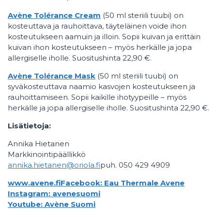
Avène Tolérance Cream
(50 ml steriili tuubi) on
kosteuttava ja rauhoittava, täyteläinen voide ihon
kosteutukseen aamuin ja illoin. Sopii kuivan ja erittäin
kuivan ihon kosteutukseen – myös herkälle ja jopa
allergiselle iholle. Suositushinta 22,90 €.
Avène Tolérance Mask
(50 ml steriili tuubi) on
syväkosteuttava naamio kasvojen kosteutukseen ja
rauhoittamiseen. Sopii kaikille ihotyypeille – myös
herkälle ja jopa allergiselle iholle. Suositushinta 22,90 €.
Lisätietoja:
Annika Hietanen
Markkinointipäällikkö
annika.hietanen@oriola.fi
puh. 050 429 4909
www.avene.fi
Facebook: Eau Thermale Avene
Instagram: avenesuomi
Youtube: Avène Suomi