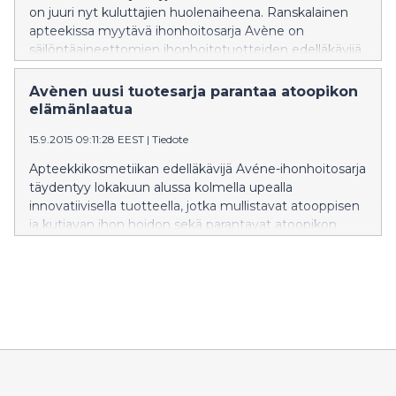
on juuri nyt kuluttajien huolenaiheena. Ranskalainen
apteekissa myytävä ihonhoitosarja Avène on
säilöntäaineettomien ihonhoitotuotteiden edelläkävijä.
Tällä hetkellä sarjan valikoimasta löytyy täysin
säilöntäaineettomia tuotteita sekä kasvoille että
Avènen uusi tuotesarja parantaa atoopikon
vartalolle.
elämänlaatua
15.9.2015 09:11:28 EEST
|
Tiedote
Apteekkikosmetiikan edelläkävijä Avéne-ihonhoitosarja
täydentyy lokakuun alussa kolmella upealla
innovatiivisella tuotteella, jotka mullistavat atooppisen
ja kutiavan ihon hoidon sekä parantavat atoopikon
elämänlaatua huomattavasti. Samalla Suomen
markkinoille saadaan maailmalla ylistetty ja palkittu
XeraCalm A.D -hoitotuotelinja.