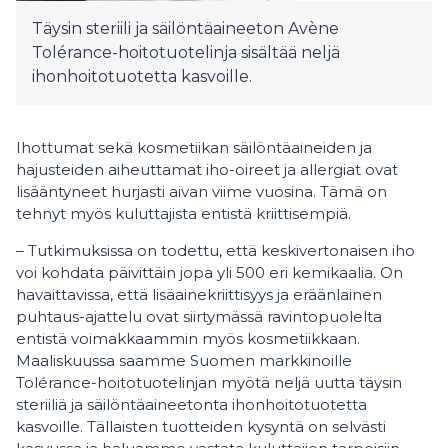
Täysin steriili ja säilöntäaineeton Avène
Tolérance-hoitotuotelinja sisältää neljä
ihonhoitotuotetta kasvoille.
Ihottumat sekä kosmetiikan säilöntäaineiden ja
hajusteiden aiheuttamat iho-oireet ja allergiat ovat
lisääntyneet hurjasti aivan viime vuosina. Tämä on
tehnyt myös kuluttajista entistä kriittisempiä.
– Tutkimuksissa on todettu, että keskivertonaisen iho
voi kohdata päivittäin jopa yli 500 eri kemikaalia. On
havaittavissa, että lisäainekriittisyys ja eräänlainen
puhtaus-ajattelu ovat siirtymässä ravintopuolelta
entistä voimakkaammin myös kosmetiikkaan.
Maaliskuussa saamme Suomen markkinoille
Tolérance-hoitotuotelinjan myötä neljä uutta täysin
steriiliä ja säilöntäaineetonta ihonhoitotuotetta
kasvoille. Tällaisten tuotteiden kysyntä on selvästi