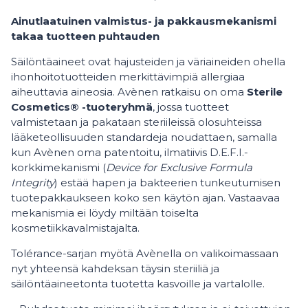
Ainutlaatuinen valmistus- ja pakkausmekanismi
takaa tuotteen puhtauden
Säilöntäaineet ovat hajusteiden ja väriaineiden ohella
ihonhoitotuotteiden merkittävimpiä allergiaa
aiheuttavia aineosia. Avènen ratkaisu on oma
Sterile
Cosmetics® -tuoteryhmä
, jossa tuotteet
valmistetaan ja pakataan steriileissä olosuhteissa
lääketeollisuuden standardeja noudattaen, samalla
kun Avènen oma patentoitu, ilmatiivis D.E.F.I.-
korkkimekanismi (
Device for Exclusive Formula
Integrity
) estää hapen ja bakteerien tunkeutumisen
tuotepakkaukseen koko sen käytön ajan. Vastaavaa
mekanismia ei löydy miltään toiselta
kosmetiikkavalmistajalta.
Tolérance-sarjan myötä Avènella on valikoimassaan
nyt yhteensä kahdeksan täysin steriiliä ja
säilöntäaineetonta tuotetta kasvoille ja vartalolle.