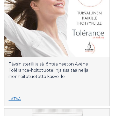
Täysin steriili ja säilöntäaineeton Avène
Tolérance-hoitotuotelinja sisältää neljä
ihonhoitotuotetta kasvoille.
LATAA