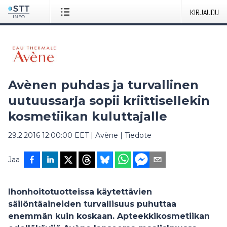
KIRJAUDU
Avènen puhdas ja turvallinen
uutuussarja sopii kriittisellekin
kosmetiikan kuluttajalle
29.2.2016 12:00:00 EET
|
Avène
|
Tiedote
Jaa
Ihonhoitotuotteissa käytettävien
säilöntäaineiden turvallisuus puhuttaa
enemmän kuin koskaan. Apteekkikosmetiikan