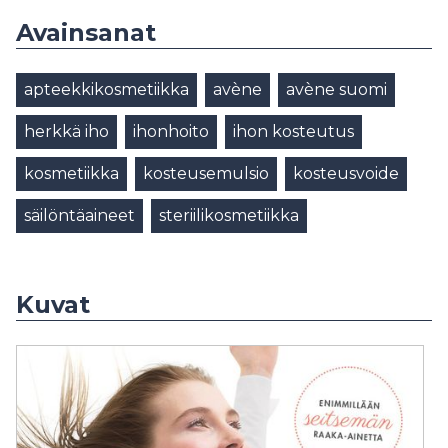
Avainsanat
apteekkikosmetiikka
avène
avène suomi
herkkä iho
ihonhoito
ihon kosteutus
kosmetiikka
kosteusemulsio
kosteusvoide
säilöntäaineet
steriilikosmetiikka
Kuvat