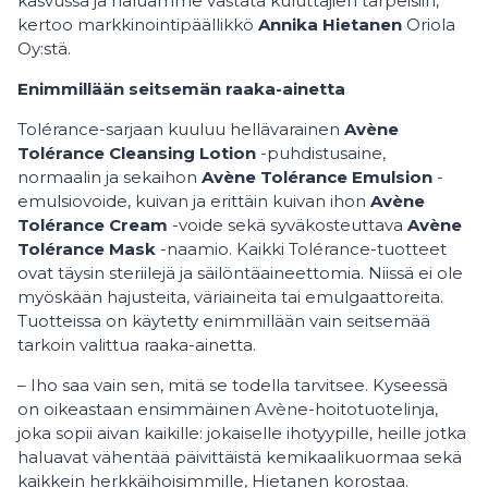
kasvussa ja haluamme vastata kuluttajien tarpeisiin,
kertoo markkinointipäällikkö
Annika Hietanen
Oriola
Oy:stä.
Enimmillään seitsemän raaka-ainetta
Tolérance-sarjaan kuuluu hellävarainen
Avène
Tolérance Cleansing Lotion
-puhdistusaine,
normaalin ja sekaihon
Avène Tolérance Emulsion
-
emulsiovoide, kuivan ja erittäin kuivan ihon
Avène
Tolérance Cream
-voide sekä syväkosteuttava
Avène
Tolérance Mask
-naamio. Kaikki Tolérance-tuotteet
ovat täysin steriilejä ja säilöntäaineettomia. Niissä ei ole
myöskään hajusteita, väriaineita tai emulgaattoreita.
Tuotteissa on käytetty enimmillään vain seitsemää
tarkoin valittua raaka-ainetta.
– Iho saa vain sen, mitä se todella tarvitsee. Kyseessä
on oikeastaan ensimmäinen Avène-hoitotuotelinja,
joka sopii aivan kaikille: jokaiselle ihotyypille, heille jotka
haluavat vähentää päivittäistä kemikaalikuormaa sekä
kaikkein herkkäihoisimmille, Hietanen korostaa.