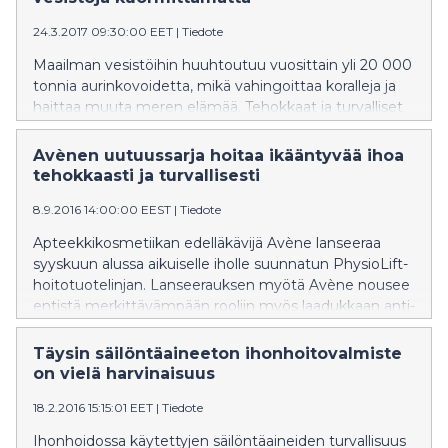
24.3.2017 09:30:00 EET
|
Tiedote
Maailman vesistöihin huuhtoutuu vuosittain yli 20 000
tonnia aurinkovoidetta, mikä vahingoittaa koralleja ja
haittaa muuta meren elämää. Tehokkaat ja turvalliset
Avène-aurinkotuotteet antavat iholle optimaalisen
suojan auringon UVA-UVB-säteitä vastaan
Avènen uutuussarja hoitaa ikääntyvää ihoa
minimoiduin ympäristövaikutuksin.
tehokkaasti ja turvallisesti
8.9.2016 14:00:00 EEST
|
Tiedote
Apteekkikosmetiikan edelläkävijä Avène lanseeraa
syyskuun alussa aikuiselle iholle suunnatun PhysioLift-
hoitotuotelinjan. Lanseerauksen myötä Avène nousee
entistä merkittävämpään rooliin myös laadukkaan anti-
aging-apteekkikosmetiikan tarjoajana.
Täysin säilöntäaineeton ihonhoitovalmiste
on vielä harvinaisuus
18.2.2016 15:15:01 EET
|
Tiedote
Ihonhoidossa käytettyjen säilöntäaineiden turvallisuus