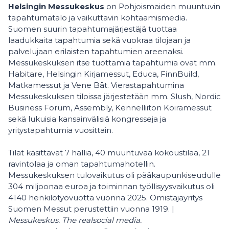
Helsingin Messukeskus
on Pohjoismaiden muuntuvin
tapahtumatalo ja vaikuttavin kohtaamismedia.
Suomen suurin tapahtumajärjestäjä tuottaa
laadukkaita tapahtumia sekä vuokraa tilojaan ja
palvelujaan erilaisten tapahtumien areenaksi.
Messukeskuksen itse tuottamia tapahtumia ovat mm.
Habitare, Helsingin Kirjamessut, Educa, FinnBuild,
Matkamessut ja Vene Båt. Vierastapahtumina
Messukeskuksen tiloissa järjestetään mm. Slush, Nordic
Business Forum, Assembly, Kennelliiton Koiramessut
sekä lukuisia kansainvälisiä kongresseja ja
yritystapahtumia vuosittain.
Tilat käsittävät 7 hallia, 40 muuntuvaa kokoustilaa, 21
ravintolaa ja oman tapahtumahotellin.
Messukeskuksen tulovaikutus oli pääkaupunkiseudulle
304 miljoonaa euroa ja toiminnan työllisyysvaikutus oli
4140 henkilötyövuotta vuonna 2025. Omistajayritys
Suomen Messut perustettiin vuonna 1919. |
Messukeskus. The realsocial media.