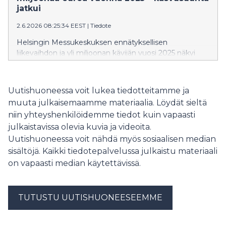
jatkui
2.6.2026 08:25:34 EEST
|
Tiedote
Helsingin Messukeskuksen ennätyksellisen
liikevaihdon ja yli miljoonan kävijän vuosi 2025 näkyi
myös tulo- ja työllisyysvaikutuksen kasvuna.
Taloustutkimuksen tekemän tutkimuksen mukaan
Messukeskuksen talousvaikutus pääkaupunkiseudulle
Uutishuoneessa voit lukea tiedotteitamme ja
nousi 304 miljoonaan euroon ja työllisyysvaikutus 4140
muuta julkaisemaamme materiaalia. Löydät sieltä
henkilötyövuoteen.
niin yhteyshenkilöidemme tiedot kuin vapaasti
julkaistavissa olevia kuvia ja videoita.
Uutishuoneessa voit nähdä myös sosiaalisen median
sisältöjä. Kaikki tiedotepalvelussa julkaistu materiaali
on vapaasti median käytettävissä.
TUTUSTU UUTISHUONEESEEMME