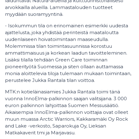
laiduntavat Natura-alueilla ja kulttuurihistoriallisesti
arvokkailla alueilla. Lammastalouden tuotteet
myydään suoramyyntinä.
- Isokummun tila on erinomainen esimerkki uudesta
ajattelusta, joka yhdistää perinteistä maataloutta
uudenlaiseen hoivatoimintaan maaseudulla.
Molemmissa tilan toimintasuunnissa korostuu
ammattimaisuus ja korkean laadun tavoitteleminen.
Lisäksi tilalla tehdään Green Care toiminnan
pioneerityötä Suomessa ja siten ollaan auttamassa
monia aloittelevia tiloja tulemaan mukaan toimintaan,
perustelee Jukka Rantala tilan voittoa.
MTK:n kotieläinasiamies Jukka Rantala toimi tänä
vuonna InnoElma-palkinnon saajan valitsijana. 3 000
euron palkinnon lahjoittaa Suomen Messusäätiö.
Aikaisempia InnoElma-palkinnon voittajia ovat olleet
muun muassa Arctic Warriors, Kakkaramäki Oy Rock
and Lake -verkosto, Saparokuja Oy, Lieksan
Matkakaverit tmi ja Marjavasu.