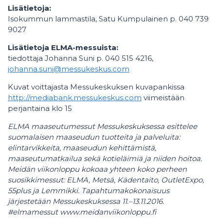
Lisätietoja:
Isokummun lammastila, Satu Kumpulainen p. 040 739
9027
Lisätietoja ELMA-messuista:
tiedottaja Johanna Suni p. 040 515 4216,
johanna.suni@messukeskus.com
Kuvat voittajasta Messukeskuksen kuvapankissa
http://mediabank.messukeskus.com
viimeistään
perjantaina klo 15
ELMA maaseutumessut Messukeskuksessa esittelee
suomalaisen maaseudun tuotteita ja palveluita:
elintarvikkeita, maaseudun kehittämistä,
maaseutumatkailua sekä kotieläimiä ja niiden hoitoa.
Meidän viikonloppu kokoaa yhteen koko perheen
suosikkimessut: ELMA, Metsä, Kädentaito, OutletExpo,
55plus ja Lemmikki. Tapahtumakokonaisuus
järjestetään Messukeskuksessa 11.–13.11.2016.
#elmamessut www.meidanviikonloppu.fi