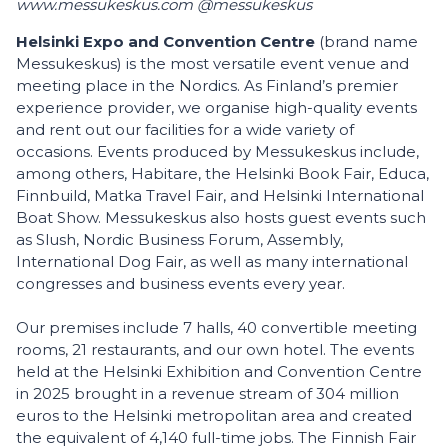
www.messukeskus.com @messukeskus
Helsinki Expo and Convention Centre
(brand name
Messukeskus) is the most versatile event venue and
meeting place in the Nordics. As Finland’s premier
experience provider, we organise high-quality events
and rent out our facilities for a wide variety of
occasions. Events produced by Messukeskus include,
among others, Habitare, the Helsinki Book Fair, Educa,
Finnbuild, Matka Travel Fair, and Helsinki International
Boat Show. Messukeskus also hosts guest events such
as Slush, Nordic Business Forum, Assembly,
International Dog Fair, as well as many international
congresses and business events every year.
Our premises include 7 halls, 40 convertible meeting
rooms, 21 restaurants, and our own hotel. The events
held at the Helsinki Exhibition and Convention Centre
in 2025 brought in a revenue stream of 304 million
euros to the Helsinki metropolitan area and created
the equivalent of 4,140 full-time jobs. The Finnish Fair