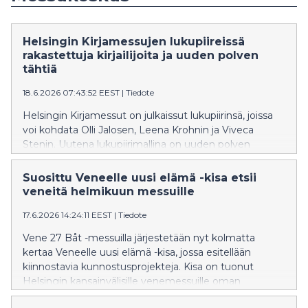
Helsingin Kirjamessujen lukupiireissä
rakastettuja kirjailijoita ja uuden polven
tähtiä
18.6.2026 07:43:52 EEST
|
Tiedote
Helsingin Kirjamessut on julkaissut lukupiirinsä, joissa
voi kohdata Olli Jalosen, Leena Krohnin ja Viveca
Stenin. Uutena lukupiirimallina on uuden polven
kirjailijoiden Iida Aikion, Markku Haussilan ja Ivan
Manirahon yhteinen lukupiiri, jossa keskustellaan
Suosittu Veneelle uusi elämä -kisa etsii
identiteeteistä ja kasvutarinoista. Kirjamessujen
veneitä helmikuun messuille
lukupiireissä lukija kohtaa kirjailijan ja pääsee
17.6.2026 14:24:11 EEST
|
Tiedote
keskustelemaan uutuuskirjoista. Lukupiirit ovat osa
Helsingin Kirjamessujen ohjelmaa, joka julkaistaan
Vene 27 Båt -messuilla järjestetään nyt kolmatta
kokonaisuudessaan 22.9.2026. Helsingin Kirjamessut
kertaa Veneelle uusi elämä -kisa, jossa esitellään
järjestetään torstaista sunnuntaihin 22. – 25.10.2026
kiinnostavia kunnostusprojekteja. Kisa on tuonut
Helsingin Messukeskuksessa.
Helsingin kansainvälisille venemessuille oman
kiinnostavan säväyksen ja kisaa on käyty molempina