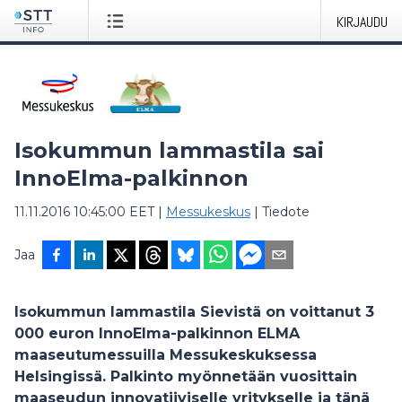
KIRJAUDU
Isokummun lammastila sai
InnoElma-palkinnon
11.11.2016 10:45:00 EET
|
Messukeskus
|
Tiedote
Jaa
Isokummun lammastila Sievistä on voittanut 3
000 euron InnoElma-palkinnon ELMA
maaseutumessuilla Messukeskuksessa
Helsingissä. Palkinto myönnetään vuosittain
maaseudun innovatiiviselle yritykselle ja tänä