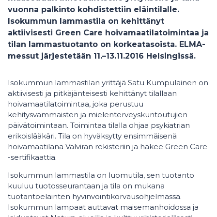
vuonna palkinto kohdistettiin eläintilalle.
Isokummun lammastila on kehittänyt
aktiivisesti Green Care hoivamaatilatoimintaa ja
tilan lammastuotanto on korkeatasoista. ELMA-
messut järjestetään 11.–13.11.2016 Helsingissä.
Isokummun lammastilan yrittäjä Satu Kumpulainen on
aktiivisesti ja pitkäjänteisesti kehittänyt tilallaan
hoivamaatilatoimintaa, joka perustuu
kehitysvammaisten ja mielenterveyskuntoutujien
päivätoimintaan. Toimintaa tilalla ohjaa psykiatrian
erikoislääkäri. Tila on hyväksytty ensimmäisenä
hoivamaatilana Valviran rekisteriin ja hakee Green Care
-sertifikaattia.
Isokummun lammastila on luomutila, sen tuotanto
kuuluu tuotosseurantaan ja tila on mukana
tuotantoeläinten hyvinvointikorvausohjelmassa.
Isokummun lampaat auttavat maisemanhoidossa ja