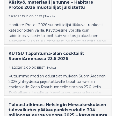
kertoina hyvässä yhteisöllisessä hengessä. Uusien
Käsityö, materiaali ja tunne – Habitare
veneiden rinnalla kunnostetut veneet osoittaa, että
Protos 2026 muotoilijat julkistettu
veneilyn voi aloittaa myös kunnostamalla käytetystä
5.6.2026 13:13:08 EEST
|
Tiedote
veneestä itselleen sopivan. Valmiit tai lähes valmiit
veneet esitellään Venemestarin Telakalla
Habitare Protos 2026 suunnittelijat liikkuvat rohkeasti
venemessuilla 12. – 21.2.2027 Helsingin
kategorioiden välillä. Käyttöesine voi olla kuin
Messukeskuksessa ja ne kisaavat keskenään
taideteos, valaisin tai peili kuin veistos ja akustinen
palkinnoista.
elementti kuin taulu. Yhteisesti ne pohtivat mitä esine
voi kertoa materiaalinsa, muotonsa ja
valmistustapansa kautta.
KUTSU Tapahtuma-alan cocktailit
SuomiAreenassa 23.6.2026
4.6.2026 12:00:00 EEST
|
Kutsu
Kutsumme median edustajat mukaan SuomiAreenan
2026 yhteydessä järjestettäville tapahtuma-alan
cocktaileille Porin Raatihuoneelle tiistaina 23.6. kello
17.45 alkaen. Tarjolla on kevyttä syötävää ja kesäistä
juotavaa sekä taatusti mielenkiintoisia ja mukavia
kohtaamisia.
Taloustutkimus: Helsingin Messukeskuksen
tulovaikutus pääkaupunkiseudulle 304
miljoonaa euroa vuonna 2025 – kasvusuunta