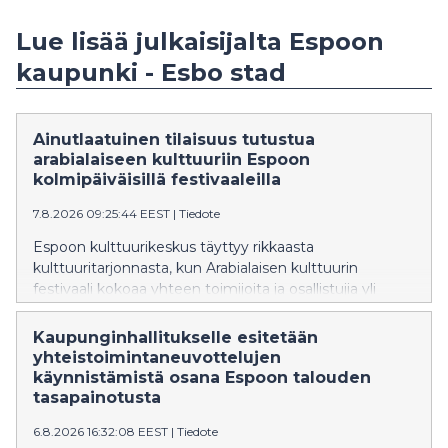
Lue lisää julkaisijalta Espoon
kaupunki - Esbo stad
Ainutlaatuinen tilaisuus tutustua
arabialaiseen kulttuuriin Espoon
kolmipäiväisillä festivaaleilla
7.8.2026 09:25:44 EEST
|
Tiedote
Espoon kulttuurikeskus täyttyy rikkaasta
kulttuuritarjonnasta, kun Arabialaisen kulttuurin
festivaali kokoaa yhteen toimijoita ja osallistujia yli
kulttuurirajojen 20.–22. elokuuta 2026 Tapiolassa.
Ohjelmassa on musiikkia, tanssia, taidetta, kirjallisuutta,
Kaupunginhallitukselle esitetään
työpajoja, lastenohjelmaa sekä eri maiden
yhteistoimintaneuvottelujen
kulttuuriperinteitä esitteleviä sisältöjä.
käynnistämistä osana Espoon talouden
tasapainotusta
6.8.2026 16:32:08 EEST
|
Tiedote