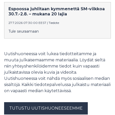
tankotanssia ja musiikkiesityksiä.
Espoossa juhlitaan kymmenettä SM-viikkoa
30.7.-2.8. – mukana 20 lajia
27.7.2026 07:30:00 EEST
|
Tiedote
Tule seuraamaan
Uutishuoneessa voit lukea tiedotteitamme ja
muuta julkaisemaamme materiaalia. Löydät sieltä
niin yhteyshenkilöidemme tiedot kuin vapaasti
julkaistavissa olevia kuvia ja videoita.
Uutishuoneessa voit nähdä myös sosiaalisen median
sisältöjä. Kaikki tiedotepalvelussa julkaistu materiaali
on vapaasti median käytettävissä.
TUTUSTU UUTISHUONEESEEMME