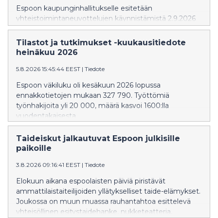
Espoon kaupunginhallitukselle esitetään
yhteistoimintaneuvottelujen käynnistämistä 2.9.2026
alkaen. Neuvottelut koskisivat kaupungin koko
henkilöstöä, ja niiden tavoitteena on enintään 10
Tilastot ja tutkimukset -kuukausitiedote
miljoonan euron vuosittainen säästö
heinäkuu 2026
henkilöstökuluissa. Kaupunginhallitus käsittelee asiaa
kokouksessaan 10.8.2026.
5.8.2026 15:45:44 EEST
|
Tiedote
Espoon väkiluku oli kesäkuun 2026 lopussa
ennakkotietojen mukaan 327 790. Työttömiä
työnhakijoita yli 20 000, määrä kasvoi 1600:lla
vuodentakaisesta.
Taideiskut jalkautuvat Espoon julkisille
paikoille
3.8.2026 09:16:41 EEST
|
Tiedote
Elokuun aikana espoolaisten päiviä piristävät
ammattilaistaiteilijoiden yllätykselliset taide-elämykset.
Joukossa on muun muassa rauhantahtoa esittelevä
yhteisöllinen esitystaidehanke, nukketeatteria,