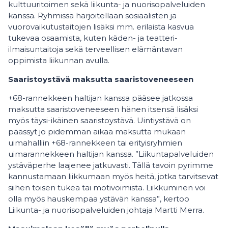
kulttuuritoimen sekä liikunta- ja nuorisopalveluiden
kanssa. Ryhmissä harjoitellaan sosiaalisten ja
vuorovaikutustaitojen lisäksi mm. erilaista kasvua
tukevaa osaamista, kuten käden- ja teatteri-
ilmaisuntaitoja sekä terveellisen elämäntavan
oppimista liikunnan avulla.
Saaristoystävä maksutta saaristoveneeseen
+68-rannekkeen haltijan kanssa pääsee jatkossa
maksutta saaristoveneeseen hänen itsensä lisäksi
myös täysi-ikäinen saaristoystävä. Uintiystävä on
päässyt jo pidemmän aikaa maksutta mukaan
uimahalliin +68-rannekkeen tai erityisryhmien
uimarannekkeen haltijan kanssa. ”Liikuntapalveluiden
ystäväperhe laajenee jatkuvasti. Tällä tavoin pyrimme
kannustamaan liikkumaan myös heitä, jotka tarvitsevat
siihen toisen tukea tai motivoimista. Liikkuminen voi
olla myös hauskempaa ystävän kanssa”, kertoo
Liikunta- ja nuorisopalveluiden johtaja Martti Merra.