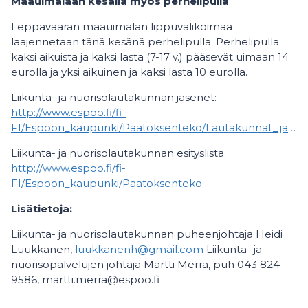
Maauimalaan kesällä myös perhelipulla
Leppävaaran maauimalan lippuvalikoimaa
laajennetaan tänä kesänä perhelipulla. Perhelipulla
kaksi aikuista ja kaksi lasta (7-17 v.) pääsevät uimaan 14
eurolla ja yksi aikuinen ja kaksi lasta 10 eurolla.
Liikunta- ja nuorisolautakunnan jäsenet:
http://www.espoo.fi/fi-
FI/Espoon_kaupunki/Paatoksenteko/Lautakunnat_ja_johtokunnat/Liikunta_ja_nuorisolautakunta/Jasenet
Liikunta- ja nuorisolautakunnan esityslista:
http://www.espoo.fi/fi-
FI/Espoon_kaupunki/Paatoksenteko
Lisätietoja:
Liikunta- ja nuorisolautakunnan puheenjohtaja Heidi
Luukkanen,
luukkanenh@gmail.com
Liikunta- ja
nuorisopalvelujen johtaja Martti Merra, puh 043 824
9586, martti.merra@espoo.fi