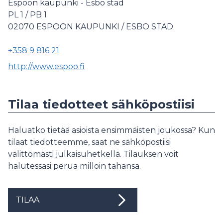
Espoon kaupunki - Esbo stad
PL 1 / PB 1
02070
ESPOON KAUPUNKI / ESBO STAD
+358 9 816 21
http://www.espoo.fi
Tilaa tiedotteet sähköpostiisi
Haluatko tietää asioista ensimmäisten joukossa? Kun
tilaat tiedotteemme, saat ne sähköpostiisi
välittömästi julkaisuhetkellä. Tilauksen voit
halutessasi perua milloin tahansa.
TILAA