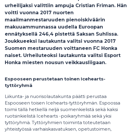
urheilijaksi valittiin ampuja Cristian Friman. Hän
voitti vuonna 2017 nuorten
maailmanmestaruuden pienoiskiväärin
makuuammunnassa uudella Euroopan
ennätyksellä 246,4 pistettä Saksan Suhlissa.
Joukkueeksi lautakunta valitsi vuonna 2017
Suomen mestaruuden voittaneen FC Honka
naiset. Urheiluteoksi lautakunta valitsi Esport
Honka miesten nousun veikkausliigaan.
Espooseen perustetaan toinen Icehearts-
tyttöryhmä
Liikunta- ja nuorisolautakunta päätti perustaa
Espooseen toisen Icehearts-tyttöryhmän. Espoossa
toimii tällä hetkellä neljä suomenkielistä sekä kaksi
ruotsinkielistä Icehearts -poikaryhmää sekä yksi
tyttöryhmä. Tyttöryhmien toiminta toteutetaan
yhteistyössä varhaiskasvatuksen, opetustoimen,