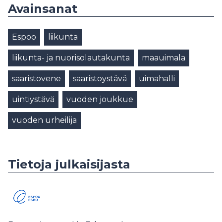
Avainsanat
Espoo
liikunta
liikunta- ja nuorisolautakunta
maauimala
saaristovene
saaristoystävä
uimahalli
uintiystävä
vuoden joukkue
vuoden urheilija
Tietoja julkaisijasta