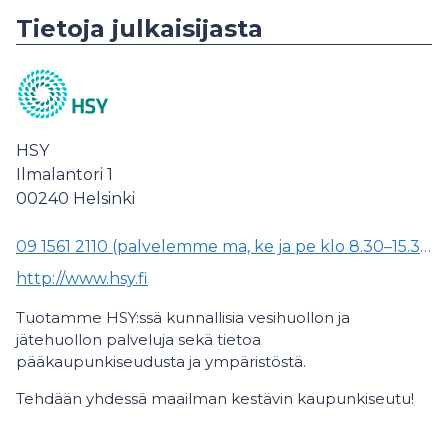
Tietoja julkaisijasta
HSY
Ilmalantori 1
00240
Helsinki
09 1561 2110 (palvelemme ma, ke ja pe klo 8.30–15.30, ti klo 8.30–11.00 sekä to klo 13.00–15.30)
http://www.hsy.fi
Tuotamme HSY:ssä kunnallisia vesihuollon ja
jätehuollon palveluja sekä tietoa
pääkaupunkiseudusta ja ympäristöstä.
Tehdään yhdessä maailman kestävin kaupunkiseutu!