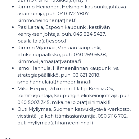
Kimmo Heinonen, Helsingin kaupunki, johtava
asiantuntija, puh. 040 172 7807,
kimmo.heinonen(at)hel.fi
Pasi Laitala, Espoon kaupunki, kestävän
kehityksen johtaja, puh. 043 824 5427,
pasi.laitala(at)espoo.fi
Kimmo Viljamaa, Vantaan kaupunki,
elinkeinopäällikkö, puh. 040 769 6538,
kimmo.viljamaa(at)vantaa.fi
Ismo Hannula, Hämeenlinnan kaupunki, vs.
strategiapäällikkö, puh. 03 621 2018,
ismo.hannula(at)hameenlinna.fi
Mika Herpiö, Riihimäen Tilat ja Kehitys Oy,
toimitusjohtaja, kaupungin elinkeinojohtaja, puh.
040 5003 345, mika.herpio(at)riihimaki.fi
Outi Myllymaa, Suomen kasvukäytävä -verkosto,
viestintä- ja kehittämisasiantuntija, 050 5116 702,
outi.myllymaa(at)hameenlinna.fi