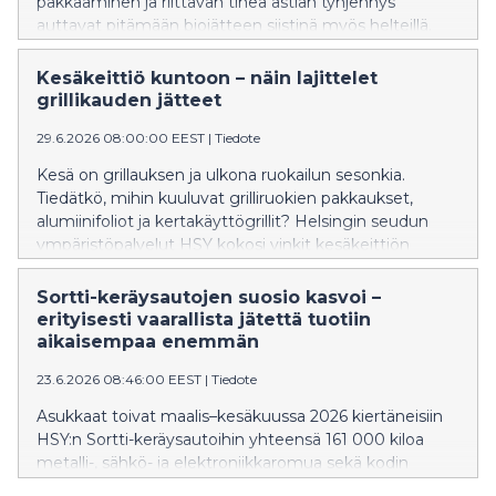
pakkaaminen ja riittävän tiheä astian tyhjennys
auttavat pitämään biojätteen siistinä myös helteillä.
Helsingin seudun ympäristöpalvelut HSY vinkkaa
helpot niksit biojätteen sujuvaan lajitteluun, joiden
Kesäkeittiö kuntoon – näin lajittelet
avulla hajut ja kutsumattomat kesävieraat pysyvät
grillikauden jätteet
loitolla.
29.6.2026 08:00:00 EEST
|
Tiedote
Kesä on grillauksen ja ulkona ruokailun sesonkia.
Tiedätkö, mihin kuuluvat grilliruokien pakkaukset,
alumiinifoliot ja kertakäyttögrillit? Helsingin seudun
ympäristöpalvelut HSY kokosi vinkit kesäkeittiön
yleisimpiin lajittelutilanteisiin.
Sortti-keräysautojen suosio kasvoi –
erityisesti vaarallista jätettä tuotiin
aikaisempaa enemmän
23.6.2026 08:46:00 EEST
|
Tiedote
Asukkaat toivat maalis–kesäkuussa 2026 kiertäneisiin
HSY:n Sortti-keräysautoihin yhteensä 161 000 kiloa
metalli-, sähkö- ja elektroniikkaromua sekä kodin
vaarallista jätettä. Sortti-keräysautot pysähtyivät