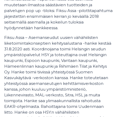
muutetaan ilmastoa säästävien tuotteiden ja
palvelujen pop up -tiloksi. Fiksu Assa -pilottitapahtuma
järjestettiin ensimmäisen kerran jo keväällä 2018
seitsemällä asemalla ja kokeilun tuloksia
hyödynnetään hankkeessa.
Fiksu Assa – Asemanseudut uusien vähähiilisten
liiketoimintakonseptien kehitysalustana -hanke kestää
31.8.2020 asti. Koordinoijana toimii Helsingin seudun
ympäristöpalvelut HSY ja toteuttajina ovat Helsingin
kaupunki, Espoon kaupunki, Vantaan kaupunki,
Hämeenlinnan kaupunki ja Riihimäen Tilat ja Kehitys
Oy. Hanke toimii tiiviissä yhteistyössä Suomen
Kasvukäytävä -verkoston kanssa. Hanke toteutetaan
yhteistyössä asemanseutujen kehittämisverkoston
kanssa, johon kuuluu ympäristöministeriö,
Liikennevirasto, MAL-verkosto, Sitra, HSL ja muita
toimijoita. Hanke saa ylimaakunnallista rahoitusta
EAKR-ohjelmasta. Rahoittajana toimii Uudenmaan
liitto. Hanke on osa HSY:n vähähiilisten