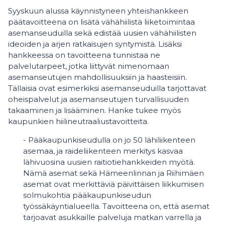
Syyskuun alussa käynnistyneen yhteishankkeen
päätavoitteena on lisätä vähähiilistä liiketoimintaa
asemanseuduilla sekä edistää uusien vähähiilisten
ideoiden ja arjen ratkaisujen syntymistä. Lisäksi
hankkeessa on tavoitteena tunnistaa ne
palvelutarpeet, jotka liittyvät nimenomaan
asemanseutujen mahdollisuuksiin ja haasteisiin.
Tällaisia ovat esimerkiksi asemanseuduilla tarjottavat
oheispalvelut ja asemanseutujen turvallisuuden
takaaminen ja lisääminen. Hanke tukee myös
kaupunkien hiilineutraaliustavoitteita.
- Pääkaupunkiseudulla on jo 50 lähiliikenteen
asemaa, ja raideliikenteen merkitys kasvaa
lähivuosina uusien raitiotiehankkeiden myötä.
Nämä asemat sekä Hämeenlinnan ja Riihimäen
asemat ovat merkittäviä päivittäisen liikkumisen
solmukohtia pääkaupunkiseudun
työssäkäyntialueella. Tavoitteena on, että asemat
tarjoavat asukkaille palveluja matkan varrella ja