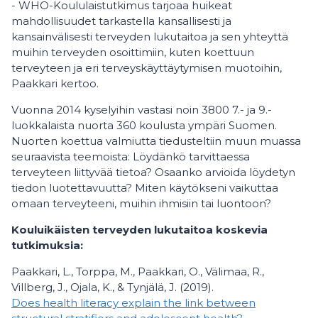
- WHO-Koululaistutkimus tarjoaa huikeat
mahdollisuudet tarkastella kansallisesti ja
kansainvälisesti terveyden lukutaitoa ja sen yhteyttä
muihin terveyden osoittimiin, kuten koettuun
terveyteen ja eri terveyskäyttäytymisen muotoihin,
Paakkari kertoo.
Vuonna 2014 kyselyihin vastasi noin 3800 7.- ja 9.-
luokkalaista nuorta 360 koulusta ympäri Suomen.
Nuorten koettua valmiutta tiedusteltiin muun muassa
seuraavista teemoista: Löydänkö tarvittaessa
terveyteen liittyvää tietoa? Osaanko arvioida löydetyn
tiedon luotettavuutta? Miten käytökseni vaikuttaa
omaan terveyteeni, muihin ihmisiin tai luontoon?
Kouluikäisten terveyden lukutaitoa koskevia
tutkimuksia:
Paakkari, L., Torppa, M., Paakkari, O., Välimaa, R.,
Villberg, J., Ojala, K., & Tynjälä, J. (2019).
Does health literacy explain the link between