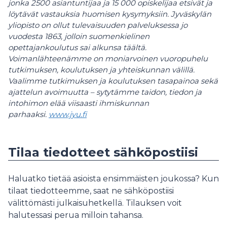
jonka 2500 asiantuntijaa ja 15 000 opiskelijaa etsivät ja
löytävät vastauksia huomisen kysymyksiin. Jyväskylän
yliopisto on ollut tulevaisuuden palveluksessa jo
vuodesta 1863, jolloin suomenkielinen
opettajankoulutus sai alkunsa täältä.
Voimanlähteenämme on moniarvoinen vuoropuhelu
tutkimuksen, koulutuksen ja yhteiskunnan välillä.
Vaalimme tutkimuksen ja koulutuksen tasapainoa sekä
ajattelun avoimuutta – sytytämme taidon, tiedon ja
intohimon elää viisaasti ihmiskunnan
parhaaksi.
www.jyu.fi
Tilaa tiedotteet sähköpostiisi
Haluatko tietää asioista ensimmäisten joukossa? Kun
tilaat tiedotteemme, saat ne sähköpostiisi
välittömästi julkaisuhetkellä. Tilauksen voit
halutessasi perua milloin tahansa.