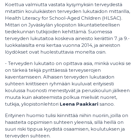
Koettua valmiutta vastata kysymyksiin terveydestä
mitattiin kouluikäisten terveyden lukutaidon mittarilla,
Health Literacy for School-Aged Children (HLSAC).
Mittari on Jyväskylän yliopiston liikuntatieteellisen
tiedekunnan tutkijoiden kehittämä. Suomessa
terveyden lukutaitoa koskeva aineisto kerättiin 7. ja 9.-
luokkalaisilta ensi kertaa vuonna 2014, ja aineiston
löydökset ovat huolestuttavia monelta osin.
- Terveyden lukutaito on opittava asia, minkä vuoksi se
on tärkeä tekijä pyrittäessä terveyserojen
kaventamiseen. Alhaisen terveyden lukutaidon
suhteen kriittiseen ryhmään kuuluvat erityisesti
koulussa huonosti menestyvät ja peruskoulun jälkeen
muuta kuin akateemista polkua mielivät nuoret,
tutkija, yliopistonlehtori
Leena Paakkari
sanoo.
Erityinen huomio tulisi kiinnittää niihin nuoriin, joilla on
haasteita oppimisen suhteen yleensä, sillä heillä on
suuri riski tippua kyydistä osaamisen, koulutuksen ja
terveyden suhteen.