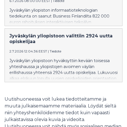
6.7.2026 08:00:00 EEST
|
Tiedote
Jyväskylän yliopiston informaatioteknologian
tiedekunta on saanut Business Finlandilta 822 000
euron rahoituksen interaktiivisen tekoälyn
kehittämiseen. Hankkeessa luodaan luotettavampia ja
paremmin ihmisten kanssa yhteistyöhön kykeneviä
Jyväskylän yliopistoon valittiin 2924 uutta
tekoälyjärjestelmiä sekä valmistellaan teknologiaa
opiskelijaa
kaupalliseen käyttöön.
2.7.2026 12:04:36 EEST
|
Tiedote
Jyväskylän yliopistoon hyväksyttiin kevään toisessa
yhteishaussa ja yliopistojen avoimen väylän
erillishaussa yhteensä 2924 uutta opiskelijaa. Lukuvuosi
alkaa elokuun lopulla uusien opiskelijoiden orientaation
merkeissä. Onnittelemme kaikkia valittuja!
Uutishuoneessa voit lukea tiedotteitamme ja
muuta julkaisemaamme materiaalia. Löydät sieltä
niin yhteyshenkilöidemme tiedot kuin vapaasti
julkaistavissa olevia kuvia ja videoita.
Uutishuoneessa voit nähdä myös sosiaalisen median