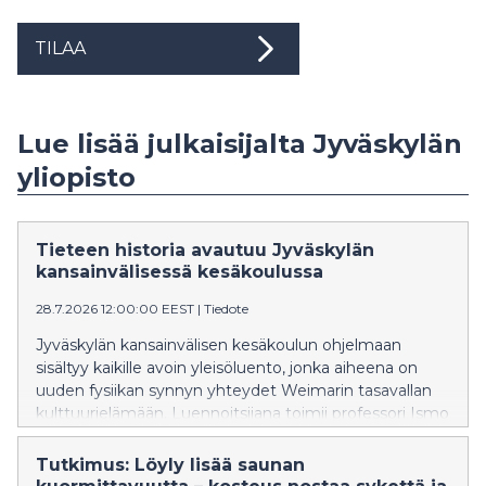
TILAA
Lue lisää julkaisijalta Jyväskylän
yliopisto
Tieteen historia avautuu Jyväskylän
kansainvälisessä kesäkoulussa
28.7.2026 12:00:00 EEST
|
Tiedote
Jyväskylän kansainvälisen kesäkoulun ohjelmaan
sisältyy kaikille avoin yleisöluento, jonka aiheena on
uuden fysiikan synnyn yhteydet Weimarin tasavallan
kulttuurielämään. Luennoitsijana toimii professori Ismo
Koponen Helsingin yliopistosta.
Tutkimus: Löyly lisää saunan