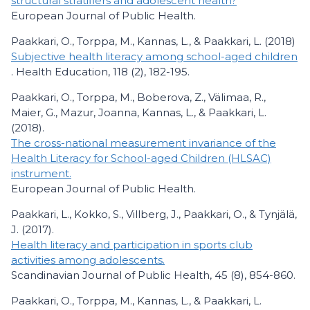
structural stratifiers and adolescent health?
European Journal of Public Health.
Paakkari, O., Torppa, M., Kannas, L., & Paakkari, L. (2018)
Subjective health literacy among school-aged children
. Health Education, 118 (2), 182-195.
Paakkari, O., Torppa, M., Boberova, Z., Välimaa, R.,
Maier, G., Mazur, Joanna, Kannas, L., & Paakkari, L.
(2018).
The cross-national measurement invariance of the
Health Literacy for School-aged Children (HLSAC)
instrument.
European Journal of Public Health.
Paakkari, L., Kokko, S., Villberg, J., Paakkari, O., & Tynjälä,
J. (2017).
Health literacy and participation in sports club
activities among adolescents.
Scandinavian Journal of Public Health, 45 (8), 854-860.
Paakkari, O., Torppa, M., Kannas, L., & Paakkari, L.