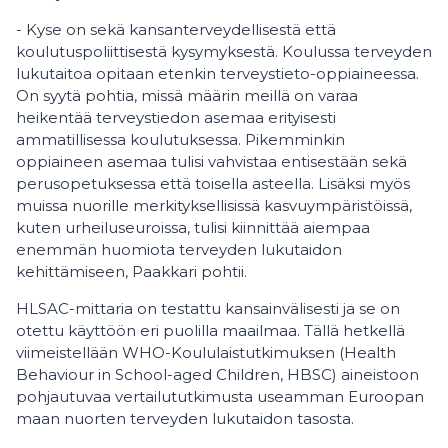
- Kyse on sekä kansanterveydellisestä että
koulutuspoliittisestä kysymyksestä. Koulussa terveyden
lukutaitoa opitaan etenkin terveystieto-oppiaineessa.
On syytä pohtia, missä määrin meillä on varaa
heikentää terveystiedon asemaa erityisesti
ammatillisessa koulutuksessa. Pikemminkin
oppiaineen asemaa tulisi vahvistaa entisestään sekä
perusopetuksessa että toisella asteella. Lisäksi myös
muissa nuorille merkityksellisissä kasvuympäristöissä,
kuten urheiluseuroissa, tulisi kiinnittää aiempaa
enemmän huomiota terveyden lukutaidon
kehittämiseen, Paakkari pohtii.
HLSAC-mittaria on testattu kansainvälisesti ja se on
otettu käyttöön eri puolilla maailmaa. Tällä hetkellä
viimeistellään WHO-Koululaistutkimuksen (Health
Behaviour in School-aged Children, HBSC) aineistoon
pohjautuvaa vertailututkimusta useamman Euroopan
maan nuorten terveyden lukutaidon tasosta.