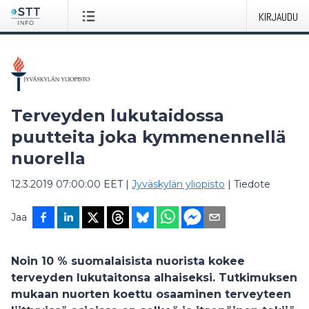
KIRJAUDU
Terveyden lukutaidossa
puutteita joka kymmenennellä
nuorella
12.3.2019 07:00:00 EET
|
Jyväskylän yliopisto
|
Tiedote
Jaa
Noin 10 % suomalaisista nuorista kokee
terveyden lukutaitonsa alhaiseksi. Tutkimuksen
mukaan nuorten koettu osaaminen terveyteen