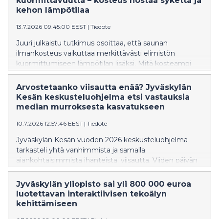
kuormittavuutta – kosteus nostaa sykettä ja
kehon lämpötilaa
13.7.2026 09:45:00 EEST
|
Tiedote
Juuri julkaistu tutkimus osoittaa, että saunan
ilmankosteus vaikuttaa merkittävästi elimistön
kuormittumiseen lämpötilan lisäksi. Mitä kosteampi
sauna on, sitä voimakkaammin syke ja kehon lämpötila
nousevat.
Arvostetaanko viisautta enää? Jyväskylän
Kesän keskusteluohjelma etsi vastauksia
median murroksesta kasvatukseen
10.7.2026 12:57:46 EEST
|
Tiedote
Jyväskylän Kesän vuoden 2026 keskusteluohjelma
tarkasteli yhtä vanhimmista ja samalla
ajankohtaisimmista ihanteista: viisautta. Viiden päivän
aikana keskusteluissa kysyttiin, miltä viisaus näyttää
aikana, jolloin huomiosta kilpaillaan
Jyväskylän yliopisto sai yli 800 000 euroa
ennennäkemättömällä voimalla, tekoäly muuttaa
luotettavan interaktiivisen tekoälyn
ajatteluamme ja yhteiskunnallinen keskustelu hakee
kehittämiseen
uusia muotojaan.