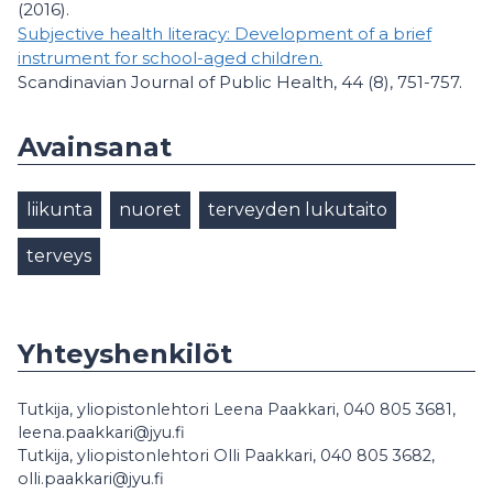
(2016).
Subjective health literacy: Development of a brief
instrument for school-aged children.
Scandinavian Journal of Public Health, 44 (8), 751-757.
Avainsanat
liikunta
nuoret
terveyden lukutaito
terveys
Yhteyshenkilöt
Tutkija, yliopistonlehtori Leena Paakkari, 040 805 3681,
leena.paakkari@jyu.fi
Tutkija, yliopistonlehtori Olli Paakkari, 040 805 3682,
olli.paakkari@jyu.fi