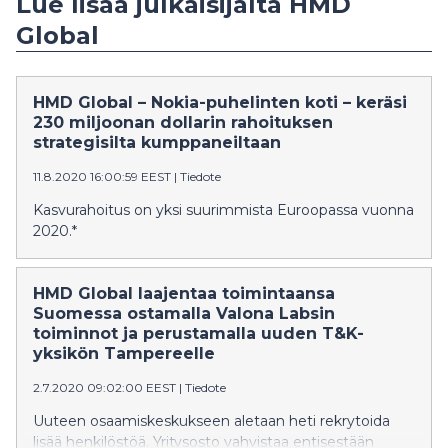
Lue lisää julkaisijalta HMD
Global
HMD Global – Nokia-puhelinten koti – keräsi
230 miljoonan dollarin rahoituksen
strategisilta kumppaneiltaan
11.8.2020 16:00:59 EEST
|
Tiedote
Kasvurahoitus on yksi suurimmista Euroopassa vuonna
2020.*
HMD Global laajentaa toimintaansa
Suomessa ostamalla Valona Labsin
toiminnot ja perustamalla uuden T&K-
yksikön Tampereelle
2.7.2020 09:02:00 EEST
|
Tiedote
Uuteen osaamiskeskukseen aletaan heti rekrytoida
lisää henkilöstöä. Yritysosto vahvistaa entisestään