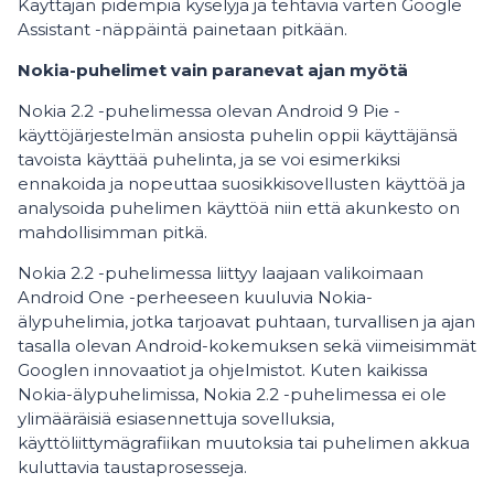
Käyttäjän pidempiä kyselyjä ja tehtäviä varten Google
Assistant -näppäintä painetaan pitkään.
Nokia-puhelimet vain paranevat ajan myötä
Nokia 2.2 -puhelimessa olevan Android 9 Pie -
käyttöjärjestelmän ansiosta puhelin oppii käyttäjänsä
tavoista käyttää puhelinta, ja se voi esimerkiksi
ennakoida ja nopeuttaa suosikkisovellusten käyttöä ja
analysoida puhelimen käyttöä niin että akunkesto on
mahdollisimman pitkä.
Nokia 2.2 -puhelimessa liittyy laajaan valikoimaan
Android One -perheeseen kuuluvia Nokia-
älypuhelimia, jotka tarjoavat puhtaan, turvallisen ja ajan
tasalla olevan Android-kokemuksen sekä viimeisimmät
Googlen innovaatiot ja ohjelmistot. Kuten kaikissa
Nokia-älypuhelimissa, Nokia 2.2 -puhelimessa ei ole
ylimääräisiä esiasennettuja sovelluksia,
käyttöliittymägrafiikan muutoksia tai puhelimen akkua
kuluttavia taustaprosesseja.