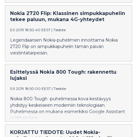
HMD Globalin kykyä tuottaa turvallisia ja luotettavia
käyttäjäkokemuksia.
Nokia 2720 Flip: Klassinen simpukkapuhelin
tekee paluun, mukana 4G-yhteydet
5.9.2019 18:50:40 EEST
|
Tiedote
Legendaarisen Nokia-puhelimen innoittama Nokia
2720 Flip on simpukkapuhelin tämän päivän
viestintätarpeisiin.
Esittelyssä Nokia 800 Tough: rakennettu
lujaksi
5.9.2019 18:50:00 EEST
|
Tiedote
Nokia 800 Tough -puhelimessa kova kestävyys
yhdistyy keskeiseen moderniin teknologiaan.
Puhelimessa on mukana esimerkiksi Google Assistant
ja WhatsApp.
KORJATTU TIEDOTE: Uudet Nokia-