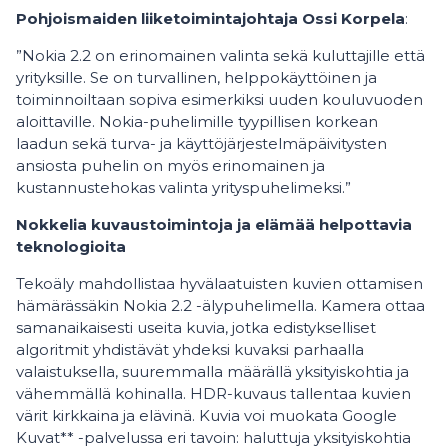
Pohjoismaiden liiketoimintajohtaja Ossi Korpela
:
”Nokia 2.2 on erinomainen valinta sekä kuluttajille että
yrityksille. Se on turvallinen, helppokäyttöinen ja
toiminnoiltaan sopiva esimerkiksi uuden kouluvuoden
aloittaville. Nokia-puhelimille tyypillisen korkean
laadun sekä turva- ja käyttöjärjestelmäpäivitysten
ansiosta puhelin on myös erinomainen ja
kustannustehokas valinta yrityspuhelimeksi.”
Nokkelia kuvaustoimintoja ja elämää helpottavia
teknologioita
Tekoäly mahdollistaa hyvälaatuisten kuvien ottamisen
hämärässäkin Nokia 2.2 -älypuhelimella. Kamera ottaa
samanaikaisesti useita kuvia, jotka edistykselliset
algoritmit yhdistävät yhdeksi kuvaksi parhaalla
valaistuksella, suuremmalla määrällä yksityiskohtia ja
vähemmällä kohinalla. HDR-kuvaus tallentaa kuvien
värit kirkkaina ja elävinä. Kuvia voi muokata Google
Kuvat** -palvelussa eri tavoin: haluttuja yksityiskohtia