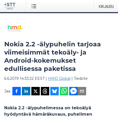
KIRJAUDU
Nokia 2.2 -älypuhelin tarjoaa
viimeisimmät tekoäly- ja
Android-kokemukset
edullisessa paketissa
6.6.2019 14:33:22 EEST
|
HMD Global
|
Tiedote
Jaa
Nokia 2.2 -älypuhelimessa on tekoälyä
hyödyntävä hämäräkuvaus, puhelimen