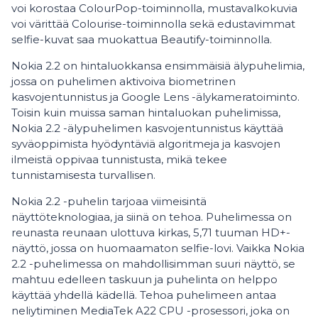
voi korostaa ColourPop-toiminnolla, mustavalkokuvia
voi värittää Colourise-toiminnolla sekä edustavimmat
selfie-kuvat saa muokattua Beautify-toiminnolla.
Nokia 2.2 on hintaluokkansa ensimmäisiä älypuhelimia,
jossa on puhelimen aktivoiva biometrinen
kasvojentunnistus ja Google Lens -älykameratoiminto.
Toisin kuin muissa saman hintaluokan puhelimissa,
Nokia 2.2 -älypuhelimen kasvojentunnistus käyttää
syväoppimista hyödyntäviä algoritmeja ja kasvojen
ilmeistä oppivaa tunnistusta, mikä tekee
tunnistamisesta turvallisen.
Nokia 2.2 -puhelin tarjoaa viimeisintä
näyttöteknologiaa, ja siinä on tehoa. Puhelimessa on
reunasta reunaan ulottuva kirkas, 5,71 tuuman HD+-
näyttö, jossa on huomaamaton selfie-lovi. Vaikka Nokia
2.2 -puhelimessa on mahdollisimman suuri näyttö, se
mahtuu edelleen taskuun ja puhelinta on helppo
käyttää yhdellä kädellä. Tehoa puhelimeen antaa
neliytiminen MediaTek A22 CPU -prosessori, joka on