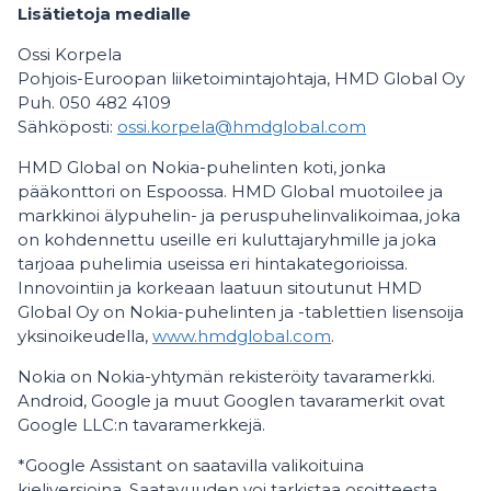
Lisätietoja medialle
Ossi Korpela
Pohjois-Euroopan liiketoimintajohtaja, HMD Global Oy
Puh. 050 482 4109
Sähköposti:
ossi.korpela@hmdglobal.com
HMD Global on Nokia-puhelinten koti, jonka
pääkonttori on Espoossa. HMD Global muotoilee ja
markkinoi älypuhelin- ja peruspuhelinvalikoimaa, joka
on kohdennettu useille eri kuluttajaryhmille ja joka
tarjoaa puhelimia useissa eri hintakategorioissa.
Innovointiin ja korkeaan laatuun sitoutunut HMD
Global Oy on Nokia-puhelinten ja -tablettien lisensoija
yksinoikeudella,
www.hmdglobal.com
.
Nokia on Nokia-yhtymän rekisteröity tavaramerkki.
Android, Google ja muut Googlen tavaramerkit ovat
Google LLC:n tavaramerkkejä.
*Google Assistant on saatavilla valikoituina
kieliversioina. Saatavuuden voi tarkistaa osoitteesta