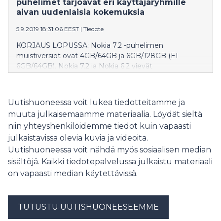
puhelimet tarjoavat eri käyttäjäryhmille
aivan uudenlaisia kokemuksia
5.9.2019 18:31:06 EEST
|
Tiedote
KORJAUS LOPUSSA: Nokia 7.2 -puhelimen
muistiversiot ovat 4GB/64GB ja 6GB/128GB (EI
6GB/64GB). Nokia 7.2 ja Nokia 6.2 vievät
keskihintaisten puhelinten käyttökokemuksen täysin
uudelle tasolle. HMD Global tuo uutuuksia myös
peruspuhelinvalikoimaan esittelemällä korkean
Uutishuoneessa voit lukea tiedotteitamme ja
kestävyysluokituksen vaatimukset täyttävän Nokia
muuta julkaisemaamme materiaalia. Löydät sieltä
800 Tough -puhelimen ja tämän päivän tarpeisiin
niin yhteyshenkilöidemme tiedot kuin vapaasti
päivitetyn klassikkomalli Nokia 2720 Flip -
julkaistavissa olevia kuvia ja videoita.
peruspuhelimen.
Uutishuoneessa voit nähdä myös sosiaalisen median
sisältöjä. Kaikki tiedotepalvelussa julkaistu materiaali
on vapaasti median käytettävissä.
TUTUSTU UUTISHUONEESEEMME