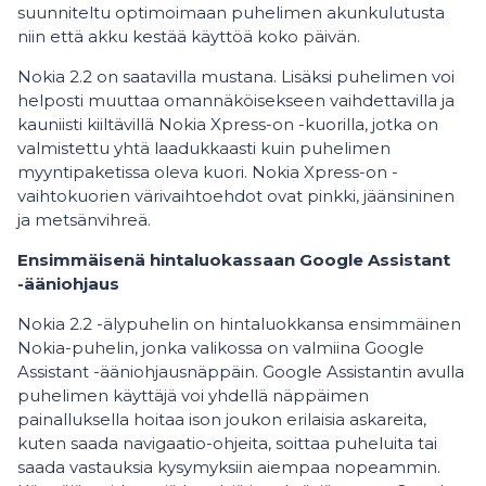
suunniteltu optimoimaan puhelimen akunkulutusta
niin että akku kestää käyttöä koko päivän.
Nokia 2.2 on saatavilla mustana. Lisäksi puhelimen voi
helposti muuttaa omannäköisekseen vaihdettavilla ja
kauniisti kiiltävillä Nokia Xpress-on -kuorilla, jotka on
valmistettu yhtä laadukkaasti kuin puhelimen
myyntipaketissa oleva kuori. Nokia Xpress-on -
vaihtokuorien värivaihtoehdot ovat pinkki, jäänsininen
ja metsänvihreä.
Ensimmäisenä hintaluokassaan Google Assistant
-ääniohjaus
Nokia 2.2 -älypuhelin on hintaluokkansa ensimmäinen
Nokia-puhelin, jonka valikossa on valmiina Google
Assistant -ääniohjausnäppäin. Google Assistantin avulla
puhelimen käyttäjä voi yhdellä näppäimen
painalluksella hoitaa ison joukon erilaisia askareita,
kuten saada navigaatio-ohjeita, soittaa puheluita tai
saada vastauksia kysymyksiin aiempaa nopeammin.