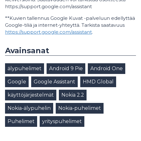
https://support.google.com/assistant
**Kuvien tallennus Google Kuvat -palveluun edellyttää
Google-tiliä ja internet-yhteyttä. Tarkista saatavuus
https://support.google.com/assistant
.
Avainsanat
älypuhelimet
Android 9 Pie
Android One
Google
Google Assistant
HMD Global
käyttöjärjestelmät
Nokia 2.2
Nokia-älypuhelin
Nokia-puhelimet
Puhelimet
yrityspuhelimet