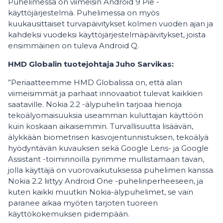
Puhelimessa on viimeisin Android 9 Pie -
käyttöjärjestelmä. Puhelimessa on myös
kuukausittaiset turvapäivitykset kolmen vuoden ajan ja
kahdeksi vuodeksi käyttöjärjestelmäpäivitykset, joista
ensimmäinen on tuleva Android Q.
HMD Globalin tuotejohtaja Juho Sarvikas:
”Periaatteemme HMD Globalissa on, että alan
viimeisimmät ja parhaat innovaatiot tulevat kaikkien
saataville. Nokia 2.2 -älypuhelin tarjoaa hienoja
tekoälyomaisuuksia useamman kuluttajan käyttöön
kuin koskaan aikaisemmin. Turvallisuutta lisäävän,
älykkään biometrisen kasvojentunnistuksen, tekoälyä
hyödyntävän kuvauksen sekä Google Lens- ja Google
Assistant -toiminnoilla pyrimme mullistamaan tavan,
jolla käyttäjä on vuorovaikutuksessa puhelimen kanssa.
Nokia 2.2 liittyy Android One -puhelinperheeseen, ja
kuten kaikki muutkin Nokia-älypuhelimet, se vain
paranee aikaa myöten tarjoten tuoreen
käyttökokemuksen pidempään.